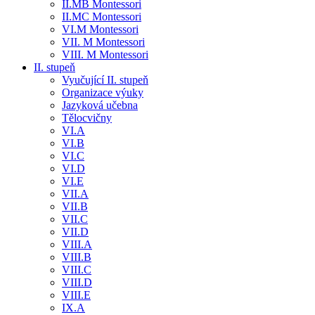
II.MB Montessori
II.MC Montessori
VI.M Montessori
VII. M Montessori
VIII. M Montessori
II. stupeň
Vyučující II. stupeň
Organizace výuky
Jazyková učebna
Tělocvičny
VI.A
VI.B
VI.C
VI.D
VI.E
VII.A
VII.B
VII.C
VII.D
VIII.A
VIII.B
VIII.C
VIII.D
VIII.E
IX.A