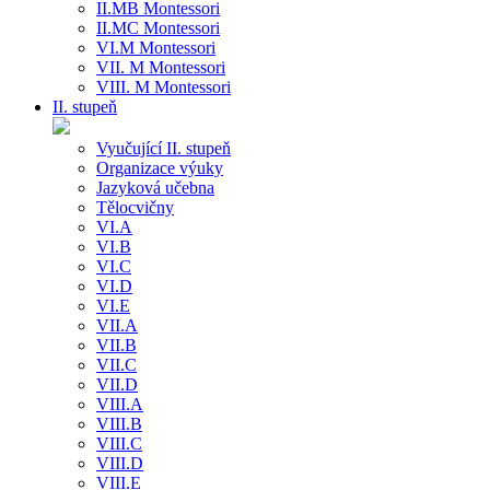
II.MB Montessori
II.MC Montessori
VI.M Montessori
VII. M Montessori
VIII. M Montessori
II. stupeň
Vyučující II. stupeň
Organizace výuky
Jazyková učebna
Tělocvičny
VI.A
VI.B
VI.C
VI.D
VI.E
VII.A
VII.B
VII.C
VII.D
VIII.A
VIII.B
VIII.C
VIII.D
VIII.E