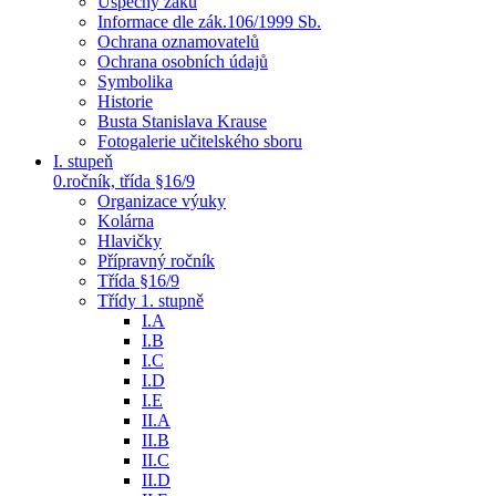
Úspěchy žáků
Informace dle zák.106/1999 Sb.
Ochrana oznamovatelů
Ochrana osobních údajů
Symbolika
Historie
Busta Stanislava Krause
Fotogalerie učitelského sboru
I. stupeň
0.ročník, třída §16/9
Organizace výuky
Kolárna
Hlavičky
Přípravný ročník
Třída §16/9
Třídy 1. stupně
I.A
I.B
I.C
I.D
I.E
II.A
II.B
II.C
II.D