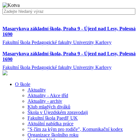
Masarykova základní škola, Praha 9 - Újezd nad Lesy, Polesná
1690
Fakultní škola Pedagogické fakulty Univerzity Karlovy
Masarykova základní škola, Praha 9 - Újezd nad Lesy, Polesná
1690
Fakultní škola Pedagogické fakulty Univerzity Karlovy
O škole
Aktuality
Aktuality - Akce tříd
Aktuality - archiv
Klub mladých diváků
Škola v Újezdském zpravodaji
Fakultní škola PaedF UK
Aktuální nabídka práce
"S čím za kým pro rodiče", Komunikační kodex
Organizace školního roku