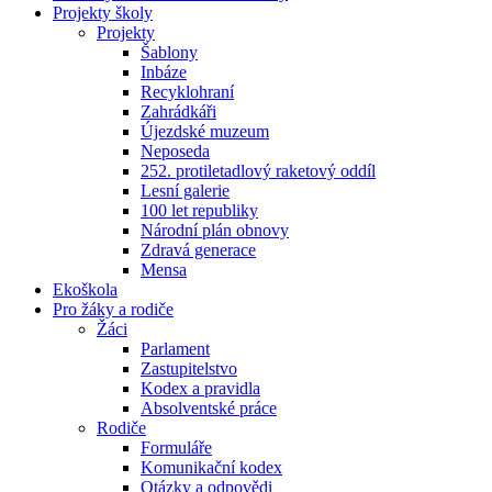
Projekty školy
Projekty
Šablony
Inbáze
Recyklohraní
Zahrádkáři
Újezdské muzeum
Neposeda
252. protiletadlový raketový oddíl
Lesní galerie
100 let republiky
Národní plán obnovy
Zdravá generace
Mensa
Ekoškola
Pro žáky a rodiče
Žáci
Parlament
Zastupitelstvo
Kodex a pravidla
Absolventské práce
Rodiče
Formuláře
Komunikační kodex
Otázky a odpovědi