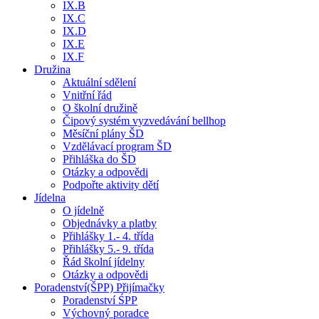
IX.B
IX.C
IX.D
IX.E
IX.F
Družina
Aktuální sdělení
Vnitřní řád
O školní družině
Čipový systém vyzvedávání bellhop
Měsíční plány ŠD
Vzdělávací program ŠD
Přihláška do ŠD
Otázky a odpovědi
Podpořte aktivity dětí
Jídelna
O jídelně
Objednávky a platby
Přihlášky 1.- 4. třída
Přihlášky 5.- 9. třída
Řád školní jídelny
Otázky a odpovědi
Poradenství(ŠPP) Přijímačky
Poradenství ŚPP
Výchovný poradce