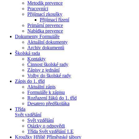
Metodik prevence
Pracovníci
Přijímací zkoušky
Přijímací řízení
Primární prevence
Nabídka prevence
Dokumenty Formuláře
Aktuální dokumenty
Archiv dokumentů
Školská rada
Kontakty
Činnost školské rady
Zápisy z jednání
Volby do školské rady
Zápis do 1. tříd
Aktuální zápis
Formuláře k zápisu
Rozřazení žáků do 1. tříd
Desatero předškoláka
Třída
Svět vzdělání
Svět vzdělání
Otázky o odpovědi
Třída Svět vzdělání 1.E
Kroužky Hřiště Příměstské tábory