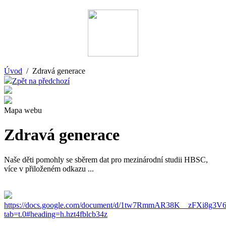
Úvod
/ Zdravá generace
Zpět na předchozí
Mapa webu
Zdravá generace
Naše děti pomohly se sběrem dat pro mezinárodní studii HBSC,
více v přiloženém odkazu ...
https://docs.google.com/document/d/1tw7RmmAR38K__zFXi8g
tab=t.0#heading=h.hzt4fblcb34z