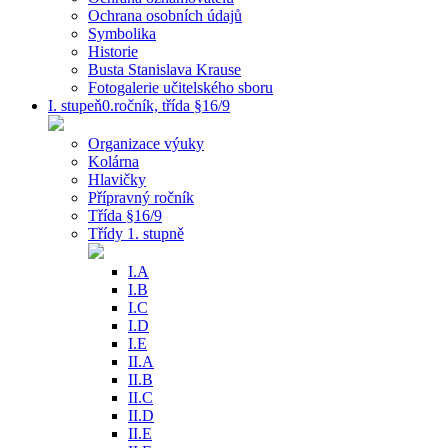
Ochrana osobních údajů
Symbolika
Historie
Busta Stanislava Krause
Fotogalerie učitelského sboru
I. stupeň0.ročník, třída §16/9
Organizace výuky
Kolárna
Hlavičky
Přípravný ročník
Třída §16/9
Třídy 1. stupně
I.A
I.B
I.C
I.D
I.E
II.A
II.B
II.C
II.D
II.E