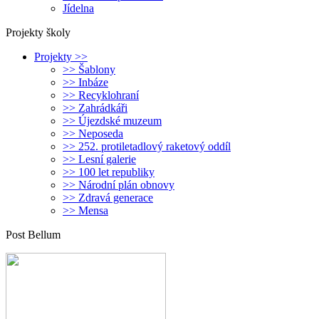
Jídelna
Projekty školy
Projekty >>
>> Šablony
>> Inbáze
>> Recyklohraní
>> Zahrádkáři
>> Újezdské muzeum
>> Neposeda
>> 252. protiletadlový raketový oddíl
>> Lesní galerie
>> 100 let republiky
>> Národní plán obnovy
>> Zdravá generace
>> Mensa
Post Bellum