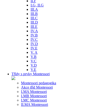
II.F
I.G, II.G
III.A
III.B
III.C
III.D
III.E
IV.A
IV.B
IV.C
IV.D
IV.E
V. A
V.B
V.C
V.D
V.E
Třídy s prvky Montessori
Montessori pedagogika
Akce tříd Montessori
I.MA Montessori
I.MB Montessori
I.MC Montessori
II.MA Montessori