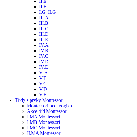
II.E
II.F
I.G, II.G
III.A
III.B
III.C
III.D
III.E
IV.A
IV.B
IV.C
IV.D
IV.E
V. A
V.B
V.C
V.D
V.E
Třídy s prvky Montessori
Montessori pedagogika
Akce tříd Montessori
I.MA Montessori
I.MB Montessori
I.MC Montessori
II.MA Montessori