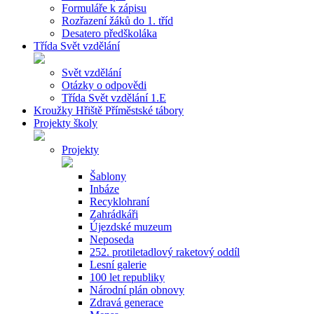
Formuláře k zápisu
Rozřazení žáků do 1. tříd
Desatero předškoláka
Třída Svět vzdělání
Svět vzdělání
Otázky o odpovědi
Třída Svět vzdělání 1.E
Kroužky Hřiště Příměstské tábory
Projekty školy
Projekty
Šablony
Inbáze
Recyklohraní
Zahrádkáři
Újezdské muzeum
Neposeda
252. protiletadlový raketový oddíl
Lesní galerie
100 let republiky
Národní plán obnovy
Zdravá generace