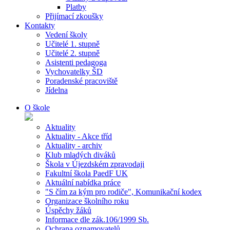
Platby
Přijímací zkoušky
Kontakty
Vedení školy
Učitelé 1. stupně
Učitelé 2. stupně
Asistenti pedagoga
Vychovatelky ŠD
Poradenské pracoviště
Jídelna
O škole
Aktuality
Aktuality - Akce tříd
Aktuality - archiv
Klub mladých diváků
Škola v Újezdském zpravodaji
Fakultní škola PaedF UK
Aktuální nabídka práce
"S čím za kým pro rodiče", Komunikační kodex
Organizace školního roku
Úspěchy žáků
Informace dle zák.106/1999 Sb.
Ochrana oznamovatelů