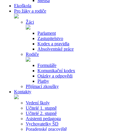
Mensa
Ekoškola
Pro žáky a rodiče
Žáci
Parlament
Zastupitelstvo
Kodex a pravidla
Absolventské práce
Rodiče
Formuláře
Komunikační kodex
Otázky a odpovědi
Platby
Přijímací zkoušky
Kontakty
Vedení školy
Učitelé 1. stupně
Učitelé 2. stupně
Asistenti pedagoga
Vychovatelky ŠD
Poradenské pracoviště