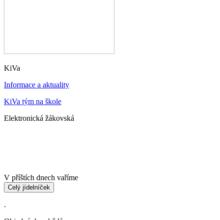
KiVa
Informace a aktuality
KiVa tým na škole
Elektronická žákovská
V příštích dnech vaříme
Celý jídelníček
.