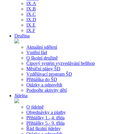
IX.A
IX.B
IX.C
IX.D
IX.E
IX.F
Družina
Aktuální sdělení
Vnitřní řád
O školní družině
Čipový systém vyzvedávání bellhop
Měsíční plány ŠD
Vzdělávací program ŠD
Přihláška do ŠD
Otázky a odpovědi
Podpořte aktivity dětí
Jídelna
O jídelně
Objednávky a platby
Přihlášky 1.- 4. třída
Přihlášky 5.- 9. třída
Řád školní jídelny
Otázky a odpovědi