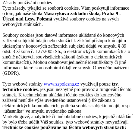
Zásady používání cookies
Tyto zásady, týkající se souborů cookies, Vám poskytují informace
o tom, jak naše škola
Masarykova základní škola, Praha 9 -
Újezd nad Lesy, Polesná
využívá soubory cookies na svých
webových stránkách.
Soubory cookies jsou datové informace ukládané do koncových
zařízení subjektů údajů nebo sloužící k získání přístupu k údajům
uloženým v koncových zařízeních subjektů údajů ve smyslu § 89
odst. 3 zákona č. 127/2005 Sb., o elektronických komunikacích a o
změně některých souvisejících zákonů (zákon o elektronických
komunikacích). Mohou obsahovat jedinečné identifikátory či jiné
informace, které jsou osobními údaji ve smyslu Obecného nařízení
(GDPR).
Tyto webové stránky
www.zspolesna.cz
využívají pouze
tzv.
technické cookies
, jež jsou nezbytné pro provoz a fungování těchto
stránek. K technickému ukládání těchto cookies do koncového
zařízení není dle výše uvedeného ustanovení § 89 zákona o
elektronických komunikacích, potřeba souhlas subjektu údajů, resp.
„účastníka“ ve smyslu uvedeného zákona.
Marketingové, analytické či jiné obdobné cookies, k jejichž ukládání
by bylo třeba udělit Váš souhlas, tyto webové stránky nevyužívají.
Technické cookies používané na těchto webových stránkách: