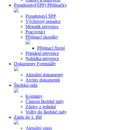
Poradenství(ŠPP) Přijímačky
Poradenství ŚPP
Výchovný poradce
Metodik prevence
Pracovníci
Přijímací zkoušky
Přijímací řízení
Primární prevence
Nabídka prevence
Dokumenty Formuláře
Aktuální dokumenty
Archiv dokumentů
Školská rada
Kontakty
Činnost školské rady
Zápisy z jednání
Volby do školské rady
Zápis do 1. tříd
Aktuální zápis