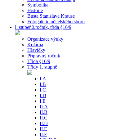
Symbolika
Historie
Busta Stanislava Krause
Fotogalerie učitelského sboru
I. stupeň0.ročník, třída §16/9
Organizace výuky
Kolárna
Hlavičky
Přípravný ročník
Třída §16/9
Třídy 1. stupně
I.A
I.B
I.C
I.D
I.E
II.A
II.B
II.C
II.D
II.E
II.F