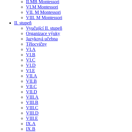
II.MB Montessori
VI.M Montessori
VII. M Montessori
VIII. M Montessori
II. stupeň
Vyučující II. stupeň
Organizace výuky
Jazyková učebna
Tělocvičny
VI.A
VI.B
VI.C
VI.D
VI.E
VII.A
VII.B
VII.C
VII.D
VIII.A
VIII.B
VIII.C
VIII.D
VIII.E
IX.A
IX.B