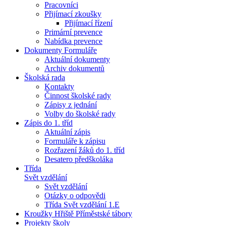
Pracovníci
Přijímací zkoušky
Přijímací řízení
Primární prevence
Nabídka prevence
Dokumenty Formuláře
Aktuální dokumenty
Archiv dokumentů
Školská rada
Kontakty
Činnost školské rady
Zápisy z jednání
Volby do školské rady
Zápis do 1. tříd
Aktuální zápis
Formuláře k zápisu
Rozřazení žáků do 1. tříd
Desatero předškoláka
Třída
Svět vzdělání
Svět vzdělání
Otázky o odpovědi
Třída Svět vzdělání 1.E
Kroužky Hřiště Příměstské tábory
Projekty školy