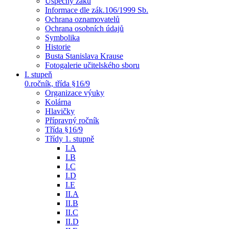
Úspěchy žáků
Informace dle zák.106/1999 Sb.
Ochrana oznamovatelů
Ochrana osobních údajů
Symbolika
Historie
Busta Stanislava Krause
Fotogalerie učitelského sboru
I. stupeň
0.ročník, třída §16/9
Organizace výuky
Kolárna
Hlavičky
Přípravný ročník
Třída §16/9
Třídy 1. stupně
I.A
I.B
I.C
I.D
I.E
II.A
II.B
II.C
II.D