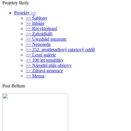
Projekty školy
Projekty >>
>> Šablony
>> Inbáze
>> Recyklohraní
>> Zahrádkáři
>> Újezdské muzeum
>> Neposeda
>> 252. protiletadlový raketový oddíl
>> Lesní galerie
>> 100 let republiky
>> Národní plán obnovy
>> Zdravá generace
>> Mensa
Post Bellum