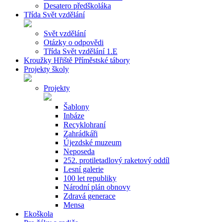
Desatero předškoláka
Třída Svět vzdělání
Svět vzdělání
Otázky o odpovědi
Třída Svět vzdělání 1.E
Kroužky Hřiště Příměstské tábory
Projekty školy
Projekty
Šablony
Inbáze
Recyklohraní
Zahrádkáři
Újezdské muzeum
Neposeda
252. protiletadlový raketový oddíl
Lesní galerie
100 let republiky
Národní plán obnovy
Zdravá generace
Mensa
Ekoškola