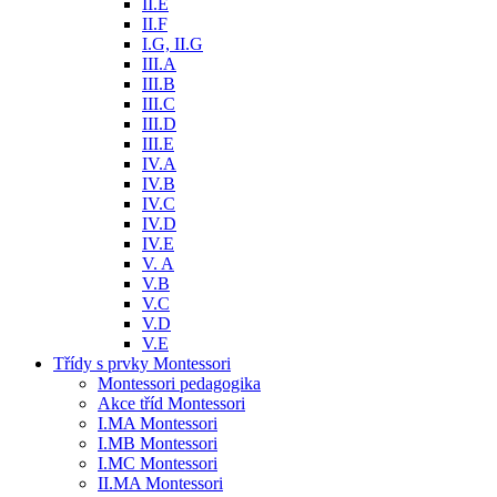
II.E
II.F
I.G, II.G
III.A
III.B
III.C
III.D
III.E
IV.A
IV.B
IV.C
IV.D
IV.E
V. A
V.B
V.C
V.D
V.E
Třídy s prvky Montessori
Montessori pedagogika
Akce tříd Montessori
I.MA Montessori
I.MB Montessori
I.MC Montessori
II.MA Montessori