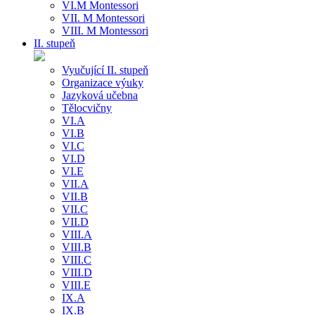
VI.M Montessori
VII. M Montessori
VIII. M Montessori
II. stupeň
Vyučující II. stupeň
Organizace výuky
Jazyková učebna
Tělocvičny
VI.A
VI.B
VI.C
VI.D
VI.E
VII.A
VII.B
VII.C
VII.D
VIII.A
VIII.B
VIII.C
VIII.D
VIII.E
IX.A
IX.B