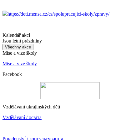
https://deti.mensa.cz/cs/spolupracujici-skoly/zpravy/
Kalendář akcí
Jsou letní prázdniny
Všechny akce
Mise a vize školy
Mise a vize školy
Facebook
Vzdělávání ukrajinských dětí
Vzdělávaní / осві́та
Poradenství / консультування