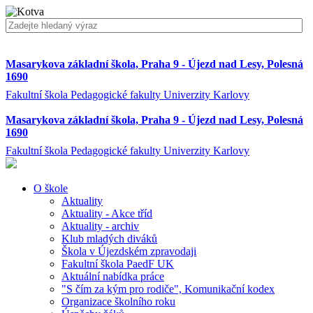
Masarykova základní škola, Praha 9 - Újezd nad Lesy, Polesná
1690
Fakultní škola Pedagogické fakulty Univerzity Karlovy
Masarykova základní škola, Praha 9 - Újezd nad Lesy, Polesná
1690
Fakultní škola Pedagogické fakulty Univerzity Karlovy
O škole
Aktuality
Aktuality - Akce tříd
Aktuality - archiv
Klub mladých diváků
Škola v Újezdském zpravodaji
Fakultní škola PaedF UK
Aktuální nabídka práce
"S čím za kým pro rodiče", Komunikační kodex
Organizace školního roku