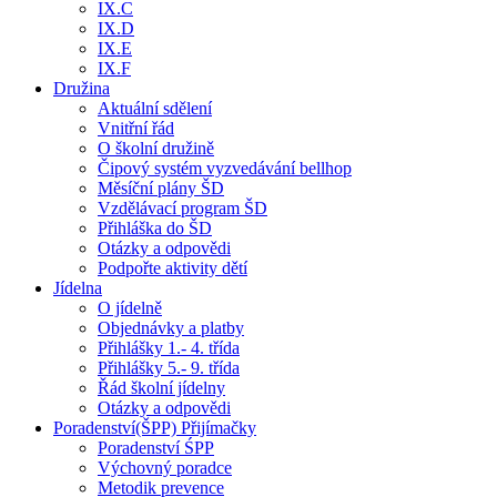
IX.C
IX.D
IX.E
IX.F
Družina
Aktuální sdělení
Vnitřní řád
O školní družině
Čipový systém vyzvedávání bellhop
Měsíční plány ŠD
Vzdělávací program ŠD
Přihláška do ŠD
Otázky a odpovědi
Podpořte aktivity dětí
Jídelna
O jídelně
Objednávky a platby
Přihlášky 1.- 4. třída
Přihlášky 5.- 9. třída
Řád školní jídelny
Otázky a odpovědi
Poradenství(ŠPP) Přijímačky
Poradenství ŚPP
Výchovný poradce
Metodik prevence