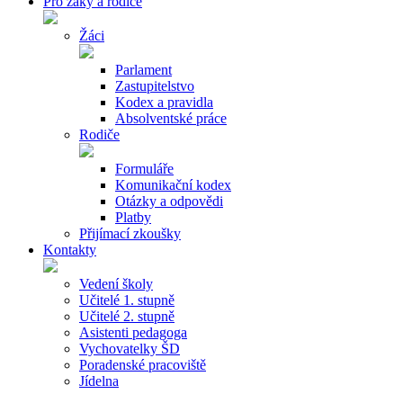
Pro žáky a rodiče
Žáci
Parlament
Zastupitelstvo
Kodex a pravidla
Absolventské práce
Rodiče
Formuláře
Komunikační kodex
Otázky a odpovědi
Platby
Přijímací zkoušky
Kontakty
Vedení školy
Učitelé 1. stupně
Učitelé 2. stupně
Asistenti pedagoga
Vychovatelky ŠD
Poradenské pracoviště
Jídelna