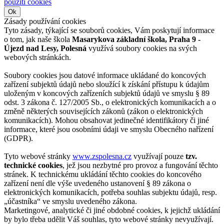
použití cookies
Ok
Zásady používání cookies
Tyto zásady, týkající se souborů cookies, Vám poskytují informace
o tom, jak naše škola
Masarykova základní škola, Praha 9 -
Újezd nad Lesy, Polesná
využívá soubory cookies na svých
webových stránkách.
Soubory cookies jsou datové informace ukládané do koncových
zařízení subjektů údajů nebo sloužící k získání přístupu k údajům
uloženým v koncových zařízeních subjektů údajů ve smyslu § 89
odst. 3 zákona č. 127/2005 Sb., o elektronických komunikacích a o
změně některých souvisejících zákonů (zákon o elektronických
komunikacích). Mohou obsahovat jedinečné identifikátory či jiné
informace, které jsou osobními údaji ve smyslu Obecného nařízení
(GDPR).
Tyto webové stránky
www.zspolesna.cz
využívají pouze
tzv.
technické cookies
, jež jsou nezbytné pro provoz a fungování těchto
stránek. K technickému ukládání těchto cookies do koncového
zařízení není dle výše uvedeného ustanovení § 89 zákona o
elektronických komunikacích, potřeba souhlas subjektu údajů, resp.
„účastníka“ ve smyslu uvedeného zákona.
Marketingové, analytické či jiné obdobné cookies, k jejichž ukládání
by bylo třeba udělit Váš souhlas, tyto webové stránky nevyužívají.