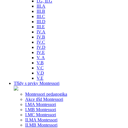
I.G, II.G
III.A
III.B
III.C
III.D
III.E
IV.A
IV.B
IV.C
IV.D
IV.E
V. A
V.B
V.C
V.D
V.E
Třídy s prvky Montessori
Montessori pedagogika
Akce tříd Montessori
I.MA Montessori
I.MB Montessori
I.MC Montessori
II.MA Montessori
II.MB Montessori