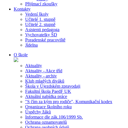
Přijímací zkoušky
Kontakty
Vedení školy
Učitelé 1. stupně
Učitelé 2. stupně
Asistenti pedagoga
Vychovatelky ŠD
Poradenské pracoviště
Jídelna
O škole
Aktuality
Aktuality - Akce tříd
Aktuality - archiv
Klub mladých diváků
Škola v Újezdském zpravodaji
Fakultní škola PaedF UK
Aktuální nabídka práce
"S čím za kým pro rodiče", Komunikační kodex
Organizace školního roku
Úspěchy žáků
Informace dle zák.106/1999 Sb.
Ochrana oznamovatelů
Ochrana osobních údajů