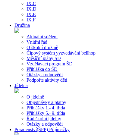
IX.C
IX.D
IX.E
IX.F
Družina
Aktuální sdělení
Vnitřní řád
O školní družině
Čipový systém vyzvedávání bellhop
Měsíční plány ŠD
Vzdělávací program ŠD
Přihláška do ŠD
Otázky a odpovědi
Podpořte aktivity dětí
Jídelna
O jídelně
Objednávky a platby
Přihlášky 1.- 4. třída
Přihlášky 5.- 9. třída
Řád školní jídelny
Otázky a odpovědi
Poradenství(ŠPP) Přijímačky