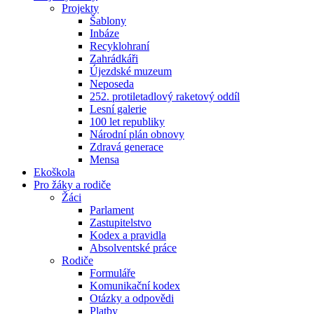
Projekty
Šablony
Inbáze
Recyklohraní
Zahrádkáři
Újezdské muzeum
Neposeda
252. protiletadlový raketový oddíl
Lesní galerie
100 let republiky
Národní plán obnovy
Zdravá generace
Mensa
Ekoškola
Pro žáky a rodiče
Žáci
Parlament
Zastupitelstvo
Kodex a pravidla
Absolventské práce
Rodiče
Formuláře
Komunikační kodex
Otázky a odpovědi
Platby