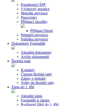
Poradenství ŚPP
Výchovný poradce
Metodik prevence
Pracovníci
Přijímací zkoušky
Přijímací řízení
Primární prevence
Nabídka prevence
Dokumenty Formuláře
Aktuální dokumenty
Archiv dokumentů
Školská rada
Kontakty
Činnost školské rady
Zápisy z jednání
Volby do školské rady
Zápis do 1. tříd
Aktuální zápis
Formuláře k zápisu
Rozřazení žáků do 1. tříd