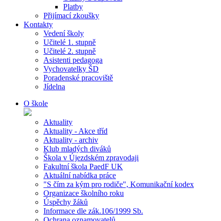
Platby
Přijímací zkoušky
Kontakty
Vedení školy
Učitelé 1. stupně
Učitelé 2. stupně
Asistenti pedagoga
Vychovatelky ŠD
Poradenské pracoviště
Jídelna
O škole
Aktuality
Aktuality - Akce tříd
Aktuality - archiv
Klub mladých diváků
Škola v Újezdském zpravodaji
Fakultní škola PaedF UK
Aktuální nabídka práce
"S čím za kým pro rodiče", Komunikační kodex
Organizace školního roku
Úspěchy žáků
Informace dle zák.106/1999 Sb.
Ochrana oznamovatelů