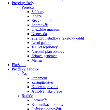
Projekty školy
Projekty
Šablony
Inbáze
Recyklohraní
Zahrádkáři
Újezdské muzeum
Neposeda
252. protiletadlový raketový oddíl
Lesní galerie
100 let republiky
Národní plán obnovy
Zdravá generace
Mensa
Ekoškola
Pro žáky a rodiče
Žáci
Parlament
Zastupitelstvo
Kodex a pravidla
Absolventské práce
Rodiče
Formuláře
Komunikační kodex
Otázky a odpovědi