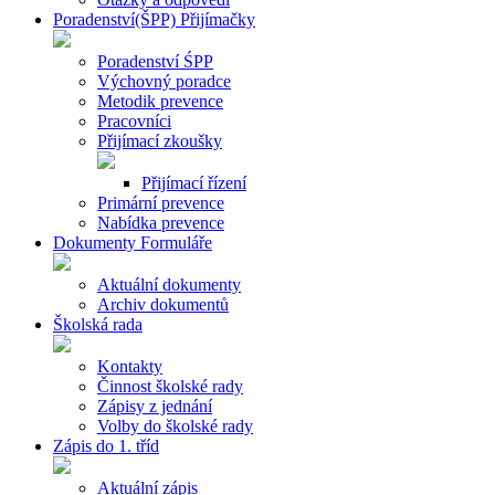
Poradenství(ŠPP) Přijímačky
Poradenství ŚPP
Výchovný poradce
Metodik prevence
Pracovníci
Přijímací zkoušky
Přijímací řízení
Primární prevence
Nabídka prevence
Dokumenty Formuláře
Aktuální dokumenty
Archiv dokumentů
Školská rada
Kontakty
Činnost školské rady
Zápisy z jednání
Volby do školské rady
Zápis do 1. tříd
Aktuální zápis