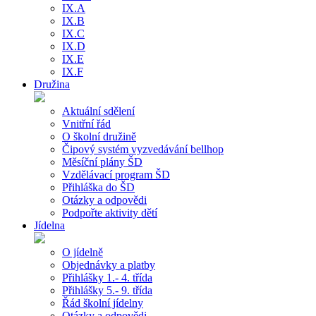
IX.A
IX.B
IX.C
IX.D
IX.E
IX.F
Družina
Aktuální sdělení
Vnitřní řád
O školní družině
Čipový systém vyzvedávání bellhop
Měsíční plány ŠD
Vzdělávací program ŠD
Přihláška do ŠD
Otázky a odpovědi
Podpořte aktivity dětí
Jídelna
O jídelně
Objednávky a platby
Přihlášky 1.- 4. třída
Přihlášky 5.- 9. třída
Řád školní jídelny
Otázky a odpovědi