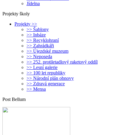
Jídelna
Projekty školy
Projekty >>
>> Šablony
>> Inbáze
>> Recyklohraní
>> Zahrádkáři
>> Újezdské muzeum
>> Neposeda
>> 252. protiletadlový raketový oddíl
>> Lesní galerie
>> 100 let republiky
>> Národní plán obnovy
>> Zdravá generace
>> Mensa
Post Bellum