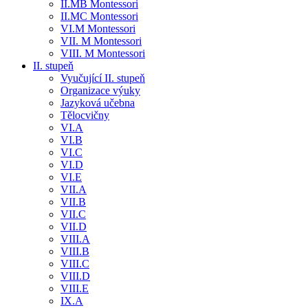
II.MB Montessori
II.MC Montessori
VI.M Montessori
VII. M Montessori
VIII. M Montessori
II. stupeň
Vyučující II. stupeň
Organizace výuky
Jazyková učebna
Tělocvičny
VI.A
VI.B
VI.C
VI.D
VI.E
VII.A
VII.B
VII.C
VII.D
VIII.A
VIII.B
VIII.C
VIII.D
VIII.E
IX.A