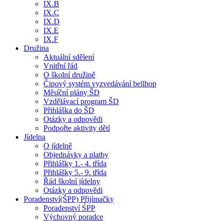
IX.B
IX.C
IX.D
IX.E
IX.F
Družina
Aktuální sdělení
Vnitřní řád
O školní družině
Čipový systém vyzvedávání bellhop
Měsíční plány ŠD
Vzdělávací program ŠD
Přihláška do ŠD
Otázky a odpovědi
Podpořte aktivity dětí
Jídelna
O jídelně
Objednávky a platby
Přihlášky 1.- 4. třída
Přihlášky 5.- 9. třída
Řád školní jídelny
Otázky a odpovědi
Poradenství(ŠPP) Přijímačky
Poradenství ŚPP
Výchovný poradce