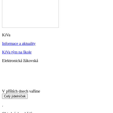
KiVa
Informace a aktuality
KiVa tým na škole
Elektronická žákovská
V příštích dnech vaříme
Celý jídelníček
.