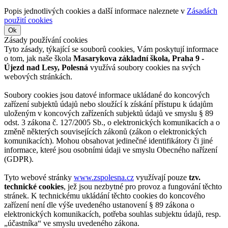
Popis jednotlivých cookies a další informace naleznete v
Zásadách
použití cookies
Ok
Zásady používání cookies
Tyto zásady, týkající se souborů cookies, Vám poskytují informace
o tom, jak naše škola
Masarykova základní škola, Praha 9 -
Újezd nad Lesy, Polesná
využívá soubory cookies na svých
webových stránkách.
Soubory cookies jsou datové informace ukládané do koncových
zařízení subjektů údajů nebo sloužící k získání přístupu k údajům
uloženým v koncových zařízeních subjektů údajů ve smyslu § 89
odst. 3 zákona č. 127/2005 Sb., o elektronických komunikacích a o
změně některých souvisejících zákonů (zákon o elektronických
komunikacích). Mohou obsahovat jedinečné identifikátory či jiné
informace, které jsou osobními údaji ve smyslu Obecného nařízení
(GDPR).
Tyto webové stránky
www.zspolesna.cz
využívají pouze
tzv.
technické cookies
, jež jsou nezbytné pro provoz a fungování těchto
stránek. K technickému ukládání těchto cookies do koncového
zařízení není dle výše uvedeného ustanovení § 89 zákona o
elektronických komunikacích, potřeba souhlas subjektu údajů, resp.
„účastníka“ ve smyslu uvedeného zákona.