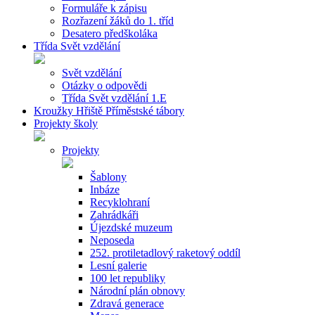
Formuláře k zápisu
Rozřazení žáků do 1. tříd
Desatero předškoláka
Třída Svět vzdělání
Svět vzdělání
Otázky o odpovědi
Třída Svět vzdělání 1.E
Kroužky Hřiště Příměstské tábory
Projekty školy
Projekty
Šablony
Inbáze
Recyklohraní
Zahrádkáři
Újezdské muzeum
Neposeda
252. protiletadlový raketový oddíl
Lesní galerie
100 let republiky
Národní plán obnovy
Zdravá generace