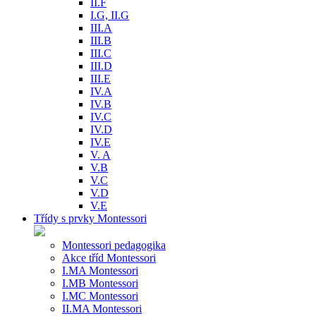
II.F
I.G, II.G
III.A
III.B
III.C
III.D
III.E
IV.A
IV.B
IV.C
IV.D
IV.E
V. A
V.B
V.C
V.D
V.E
Třídy s prvky Montessori
Montessori pedagogika
Akce tříd Montessori
I.MA Montessori
I.MB Montessori
I.MC Montessori
II.MA Montessori