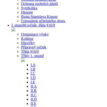
Ochrana osobních údajů
Symbolika
Historie
Busta Stanislava Krause
Fotogalerie učitelského sboru
I. stupeň0.ročník, třída §16/9
Organizace výuky
Kolárna
Hlavičky
Přípravný ročník
Třída §16/9
Třídy 1. stupně
I.A
I.B
I.C
I.D
I.E
II.A
II.B
II.C
II.D
II.E