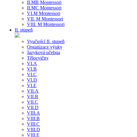
II.MB Montessori
II.MC Montessori
VI.M Montessori
VII. M Montessori
VIII. M Montessori
II. stupeň
Vyučující II. stupeň
Organizace výuky
Jazyková učebna
Tělocvičny
VI.A
VI.B
VI.C
VI.D
VI.E
VII.A
VII.B
VII.C
VII.D
VIII.A
VIII.B
VIII.C
VIII.D
VIII.E