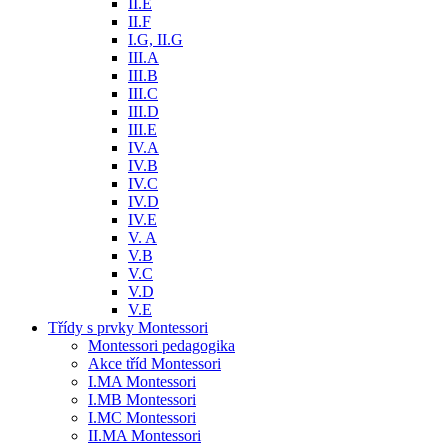
II.E
II.F
I.G, II.G
III.A
III.B
III.C
III.D
III.E
IV.A
IV.B
IV.C
IV.D
IV.E
V. A
V.B
V.C
V.D
V.E
Třídy s prvky Montessori
Montessori pedagogika
Akce tříd Montessori
I.MA Montessori
I.MB Montessori
I.MC Montessori
II.MA Montessori