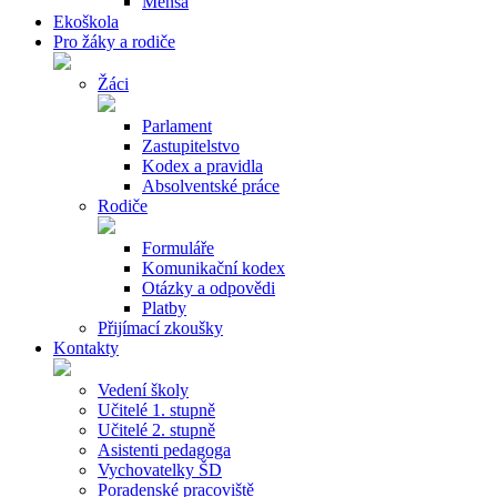
Mensa
Ekoškola
Pro žáky a rodiče
Žáci
Parlament
Zastupitelstvo
Kodex a pravidla
Absolventské práce
Rodiče
Formuláře
Komunikační kodex
Otázky a odpovědi
Platby
Přijímací zkoušky
Kontakty
Vedení školy
Učitelé 1. stupně
Učitelé 2. stupně
Asistenti pedagoga
Vychovatelky ŠD
Poradenské pracoviště