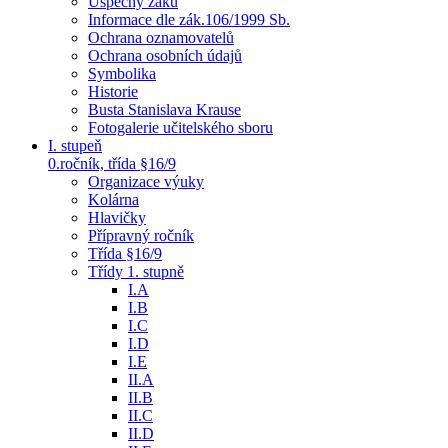
Úspěchy žáků
Informace dle zák.106/1999 Sb.
Ochrana oznamovatelů
Ochrana osobních údajů
Symbolika
Historie
Busta Stanislava Krause
Fotogalerie učitelského sboru
I. stupeň
0.ročník, třída §16/9
Organizace výuky
Kolárna
Hlavičky
Přípravný ročník
Třída §16/9
Třídy 1. stupně
I.A
I.B
I.C
I.D
I.E
II.A
II.B
II.C
II.D