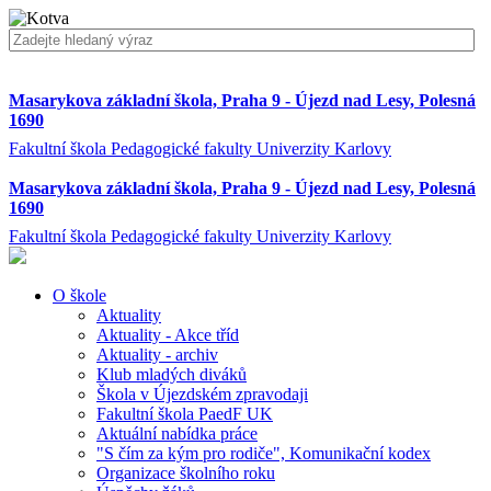
Masarykova základní škola, Praha 9 - Újezd nad Lesy, Polesná
1690
Fakultní škola Pedagogické fakulty Univerzity Karlovy
Masarykova základní škola, Praha 9 - Újezd nad Lesy, Polesná
1690
Fakultní škola Pedagogické fakulty Univerzity Karlovy
O škole
Aktuality
Aktuality - Akce tříd
Aktuality - archiv
Klub mladých diváků
Škola v Újezdském zpravodaji
Fakultní škola PaedF UK
Aktuální nabídka práce
"S čím za kým pro rodiče", Komunikační kodex
Organizace školního roku