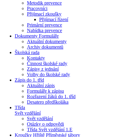
Metodik prevence
Pracovníci
Přijímací zkoušky
Přijímací řízení
Primární prevence
Nabídka prevence
Dokumenty Formuláře
Aktuální dokumenty
Archiv dokumentů
Školská rada
Kontakty
Činnost školské rady
Zápisy z jednání
Volby do školské rady
Zápis do 1. tříd
Aktuální zápis
Formuláře k zápisu
Rozřazení žáků do 1. tříd
Desatero předškoláka
Třída
Svět vzdělání
Svět vzdělání
Otázky o odpovědi
Třída Svět vzdělání 1.E
Kroužky Hřiště Příměstské tábory