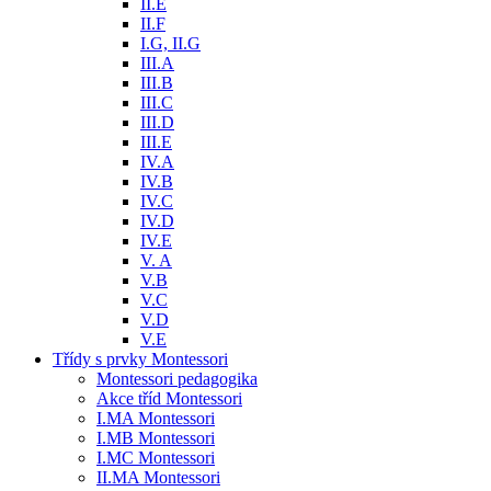
II.E
II.F
I.G, II.G
III.A
III.B
III.C
III.D
III.E
IV.A
IV.B
IV.C
IV.D
IV.E
V. A
V.B
V.C
V.D
V.E
Třídy s prvky Montessori
Montessori pedagogika
Akce tříd Montessori
I.MA Montessori
I.MB Montessori
I.MC Montessori
II.MA Montessori