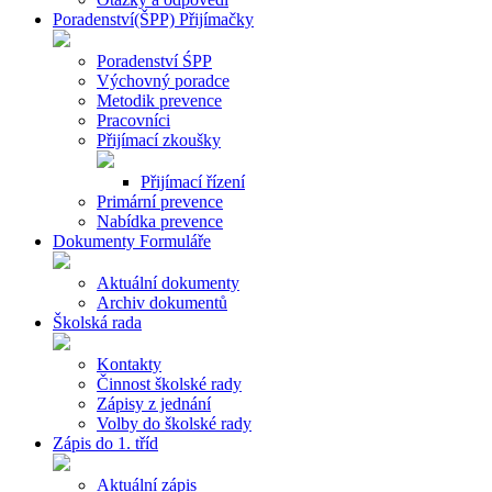
Poradenství(ŠPP) Přijímačky
Poradenství ŚPP
Výchovný poradce
Metodik prevence
Pracovníci
Přijímací zkoušky
Přijímací řízení
Primární prevence
Nabídka prevence
Dokumenty Formuláře
Aktuální dokumenty
Archiv dokumentů
Školská rada
Kontakty
Činnost školské rady
Zápisy z jednání
Volby do školské rady
Zápis do 1. tříd
Aktuální zápis