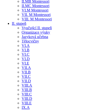
II.MB Montessori
II.MC Montessori
VI.M Montessori
VII. M Montessori
VIII. M Montessori
II. stupeň
Vyučující II. stupeň
Organizace výuky
Jazyková učebna
Tělocvičny
VI.A
VI.B
VI.C
VI.D
VI.E
VII.A
VII.B
VII.C
VII.D
VIII.A
VIII.B
VIII.C
VIII.D
VIII.E
IX.A