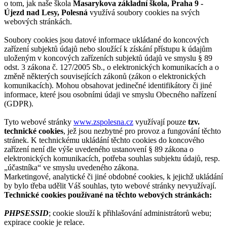
o tom, jak naše škola
Masarykova základní škola, Praha 9 -
Újezd nad Lesy, Polesná
využívá soubory cookies na svých
webových stránkách.
Soubory cookies jsou datové informace ukládané do koncových
zařízení subjektů údajů nebo sloužící k získání přístupu k údajům
uloženým v koncových zařízeních subjektů údajů ve smyslu § 89
odst. 3 zákona č. 127/2005 Sb., o elektronických komunikacích a o
změně některých souvisejících zákonů (zákon o elektronických
komunikacích). Mohou obsahovat jedinečné identifikátory či jiné
informace, které jsou osobními údaji ve smyslu Obecného nařízení
(GDPR).
Tyto webové stránky
www.zspolesna.cz
využívají pouze
tzv.
technické cookies
, jež jsou nezbytné pro provoz a fungování těchto
stránek. K technickému ukládání těchto cookies do koncového
zařízení není dle výše uvedeného ustanovení § 89 zákona o
elektronických komunikacích, potřeba souhlas subjektu údajů, resp.
„účastníka“ ve smyslu uvedeného zákona.
Marketingové, analytické či jiné obdobné cookies, k jejichž ukládání
by bylo třeba udělit Váš souhlas, tyto webové stránky nevyužívají.
Technické cookies používané na těchto webových stránkách:
PHPSESSID
; cookie slouží k přihlašování administrátorů webu;
expirace cookie je relace.