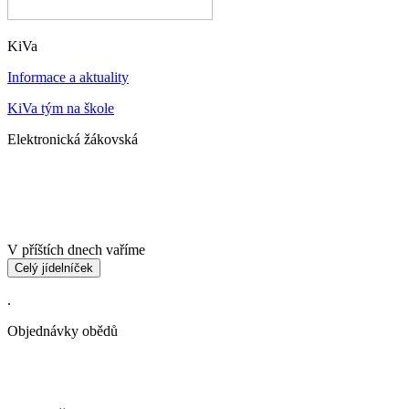
KiVa
Informace a aktuality
KiVa tým na škole
Elektronická žákovská
V příštích dnech vaříme
Celý jídelníček
.
Objednávky obědů