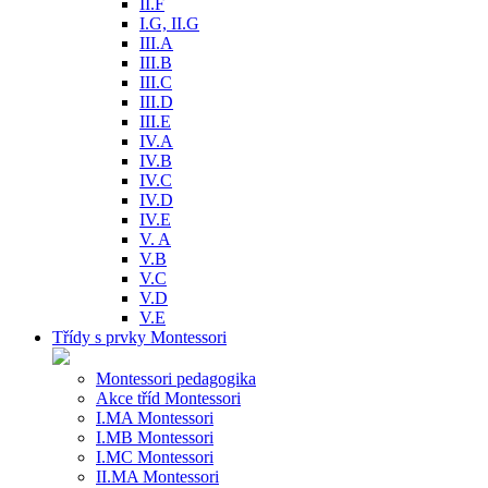
II.F
I.G, II.G
III.A
III.B
III.C
III.D
III.E
IV.A
IV.B
IV.C
IV.D
IV.E
V. A
V.B
V.C
V.D
V.E
Třídy s prvky Montessori
Montessori pedagogika
Akce tříd Montessori
I.MA Montessori
I.MB Montessori
I.MC Montessori
II.MA Montessori