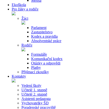
Mensa
Ekoškola
Pro žáky a rodiče
Žáci
Parlament
Zastupitelstvo
Kodex a pravidla
Absolventské práce
Rodiče
Formuláře
Komunikační kodex
Otázky a odpovědi
Platby
Přijímací zkoušky
Kontakty
Vedení školy
Učitelé 1. stupně
Učitelé 2. stupně
Asistenti pedagoga
Vychovatelky ŠD
Poradenské pracoviště