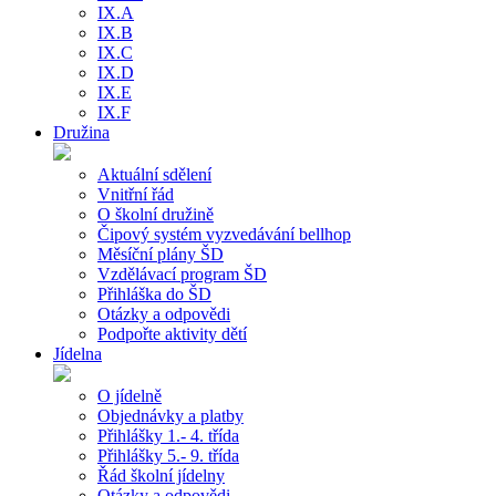
IX.A
IX.B
IX.C
IX.D
IX.E
IX.F
Družina
Aktuální sdělení
Vnitřní řád
O školní družině
Čipový systém vyzvedávání bellhop
Měsíční plány ŠD
Vzdělávací program ŠD
Přihláška do ŠD
Otázky a odpovědi
Podpořte aktivity dětí
Jídelna
O jídelně
Objednávky a platby
Přihlášky 1.- 4. třída
Přihlášky 5.- 9. třída
Řád školní jídelny
Otázky a odpovědi