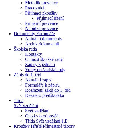
Metodik prevence
Pracovníci
Přijímací zkoušky
Přijímací řízení
Primární prevence
Nabídka prevence
Dokumenty Formuláře
Aktuální dokumenty
Archiv dokumentů
Školská rada
Kontakty
Činnost školské rady
Zápisy z jednání
Volby do školské rady
Zápis do 1. tříd
Aktuální zápis
Formuláře k zápisu
Rozřazení žáků do 1. tříd
Desatero předškoláka
Třída
Svět vzdělání
Svět vzdělání
Otázky o odpovědi
Třída Svět vzdělání 1.E
Kroužky Hřiště Příměstské tábory