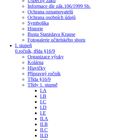
Úspěchy žáků
Informace dle zák.106/1999 Sb.
Ochrana oznamovatelů
Ochrana osobních údajů
Symbolika
Historie
Busta Stanislava Krause
Fotogalerie učitelského sboru
I. stupeň
0.ročník, třída §16/9
Organizace výuky
Kolárna
Hlavičky
Přípravný ročník
Třída §16/9
Třídy 1. stupně
I.A
I.B
I.C
I.D
I.E
II.A
II.B
II.C
II.D