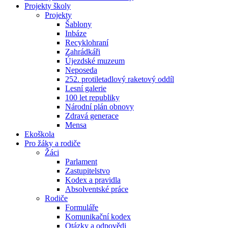
Projekty školy
Projekty
Šablony
Inbáze
Recyklohraní
Zahrádkáři
Újezdské muzeum
Neposeda
252. protiletadlový raketový oddíl
Lesní galerie
100 let republiky
Národní plán obnovy
Zdravá generace
Mensa
Ekoškola
Pro žáky a rodiče
Žáci
Parlament
Zastupitelstvo
Kodex a pravidla
Absolventské práce
Rodiče
Formuláře
Komunikační kodex
Otázky a odpovědi