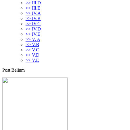
>> III.D
>> III.E
>> IV.A
>> IV.B
>> IV.C
>> IV.D
>> IV.E
>> V. A
>> V.B
>> V.C
>> V.D
>> V.E
Post Bellum