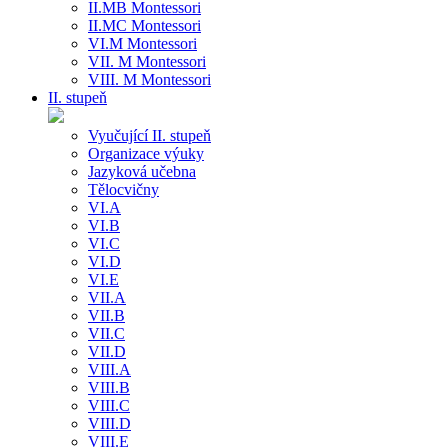
II.MB Montessori
II.MC Montessori
VI.M Montessori
VII. M Montessori
VIII. M Montessori
II. stupeň
Vyučující II. stupeň
Organizace výuky
Jazyková učebna
Tělocvičny
VI.A
VI.B
VI.C
VI.D
VI.E
VII.A
VII.B
VII.C
VII.D
VIII.A
VIII.B
VIII.C
VIII.D
VIII.E