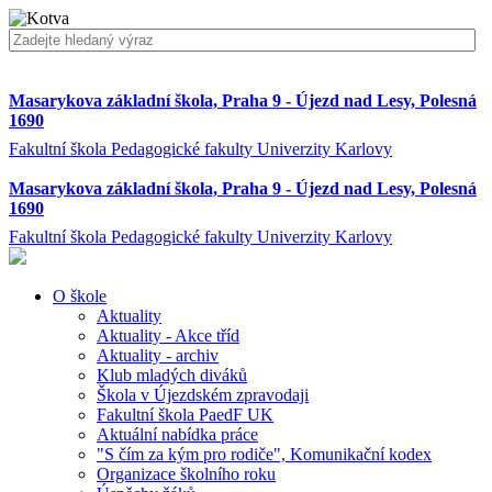
Masarykova základní škola, Praha 9 - Újezd nad Lesy, Polesná
1690
Fakultní škola Pedagogické fakulty Univerzity Karlovy
Masarykova základní škola, Praha 9 - Újezd nad Lesy, Polesná
1690
Fakultní škola Pedagogické fakulty Univerzity Karlovy
O škole
Aktuality
Aktuality - Akce tříd
Aktuality - archiv
Klub mladých diváků
Škola v Újezdském zpravodaji
Fakultní škola PaedF UK
Aktuální nabídka práce
"S čím za kým pro rodiče", Komunikační kodex
Organizace školního roku