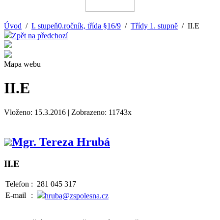
Úvod
/
I. stupeň0.ročník, třída §16/9
/
Třídy 1. stupně
/ II.E
Zpět na předchozí
Mapa webu
II.E
Vloženo: 15.3.2016 | Zobrazeno: 11743x
Mgr. Tereza Hrubá
II.E
Telefon
:
281 045 317
E-mail
:
hruba@zspolesna.cz