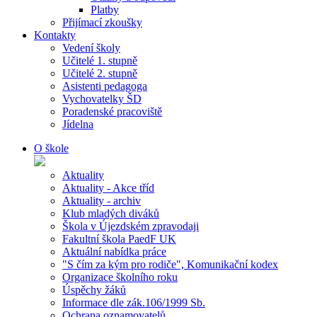
Platby
Přijímací zkoušky
Kontakty
Vedení školy
Učitelé 1. stupně
Učitelé 2. stupně
Asistenti pedagoga
Vychovatelky ŠD
Poradenské pracoviště
Jídelna
O škole
Aktuality
Aktuality - Akce tříd
Aktuality - archiv
Klub mladých diváků
Škola v Újezdském zpravodaji
Fakultní škola PaedF UK
Aktuální nabídka práce
"S čím za kým pro rodiče", Komunikační kodex
Organizace školního roku
Úspěchy žáků
Informace dle zák.106/1999 Sb.
Ochrana oznamovatelů