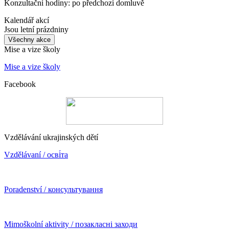
Konzultační hodiny: po předchozí domluvě
Kalendář akcí
Jsou letní prázdniny
Všechny akce
Mise a vize školy
Mise a vize školy
Facebook
Vzdělávání ukrajinských dětí
Vzdělávaní / осві́та
Poradenství / консультування
Mimoškolní aktivity / позакласні заходи