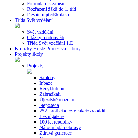
Formuláře k zápisu
Rozřazení žáků do 1. tříd
Desatero předškoláka
Třída Svět vzdělání
Svět vzdělání
Otázky o odpovědi
Třída Svět vzdělání 1.E
Kroužky Hřiště Příměstské tábory
Projekty školy
Projekty
Šablony
Inbáze
Recyklohraní
Zahrádkáři
Újezdské muzeum
Neposeda
252. protiletadlový raketový oddíl
Lesní galerie
100 let republiky
Národní plán obnovy
Zdravá generace