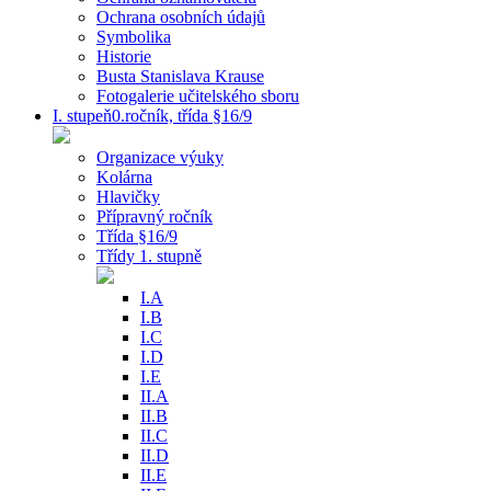
Ochrana osobních údajů
Symbolika
Historie
Busta Stanislava Krause
Fotogalerie učitelského sboru
I. stupeň0.ročník, třída §16/9
Organizace výuky
Kolárna
Hlavičky
Přípravný ročník
Třída §16/9
Třídy 1. stupně
I.A
I.B
I.C
I.D
I.E
II.A
II.B
II.C
II.D
II.E