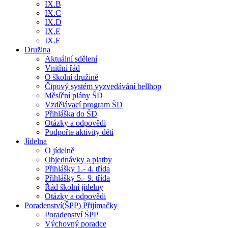
IX.B
IX.C
IX.D
IX.E
IX.F
Družina
Aktuální sdělení
Vnitřní řád
O školní družině
Čipový systém vyzvedávání bellhop
Měsíční plány ŠD
Vzdělávací program ŠD
Přihláška do ŠD
Otázky a odpovědi
Podpořte aktivity dětí
Jídelna
O jídelně
Objednávky a platby
Přihlášky 1.- 4. třída
Přihlášky 5.- 9. třída
Řád školní jídelny
Otázky a odpovědi
Poradenství(ŠPP) Přijímačky
Poradenství ŚPP
Výchovný poradce