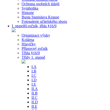
Ochrana osobních údajů
Symbolika
Historie
Busta Stanislava Krause
Fotogalerie učitelského sboru
I. stupeň0.ročník, třída §16/9
Organizace výuky
Kolárna
Hlavičky
Přípravný ročník
Třída §16/9
Třídy 1. stupně
I.A
I.B
I.C
I.D
I.E
II.A
II.B
II.C
II.D
II.E