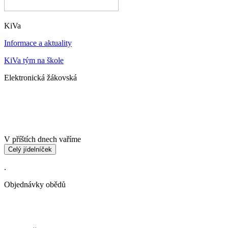
KiVa
Informace a aktuality
KiVa tým na škole
Elektronická žákovská
V příštích dnech vaříme
Celý jídelníček
.
Objednávky obědů