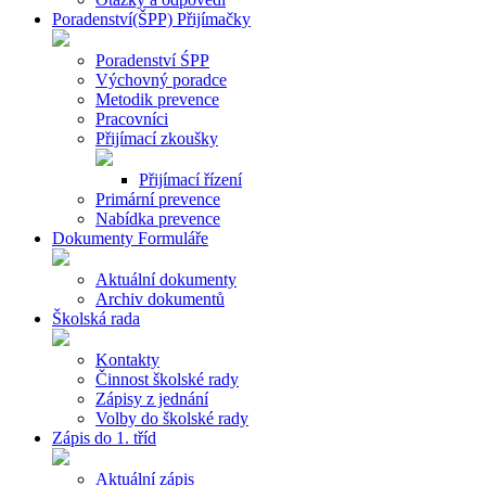
Poradenství(ŠPP) Přijímačky
Poradenství ŚPP
Výchovný poradce
Metodik prevence
Pracovníci
Přijímací zkoušky
Přijímací řízení
Primární prevence
Nabídka prevence
Dokumenty Formuláře
Aktuální dokumenty
Archiv dokumentů
Školská rada
Kontakty
Činnost školské rady
Zápisy z jednání
Volby do školské rady
Zápis do 1. tříd
Aktuální zápis