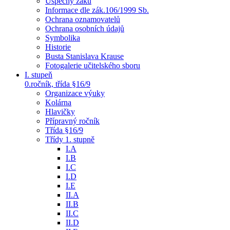
Úspěchy žáků
Informace dle zák.106/1999 Sb.
Ochrana oznamovatelů
Ochrana osobních údajů
Symbolika
Historie
Busta Stanislava Krause
Fotogalerie učitelského sboru
I. stupeň
0.ročník, třída §16/9
Organizace výuky
Kolárna
Hlavičky
Přípravný ročník
Třída §16/9
Třídy 1. stupně
I.A
I.B
I.C
I.D
I.E
II.A
II.B
II.C
II.D