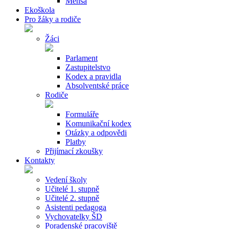
Mensa
Ekoškola
Pro žáky a rodiče
Žáci
Parlament
Zastupitelstvo
Kodex a pravidla
Absolventské práce
Rodiče
Formuláře
Komunikační kodex
Otázky a odpovědi
Platby
Přijímací zkoušky
Kontakty
Vedení školy
Učitelé 1. stupně
Učitelé 2. stupně
Asistenti pedagoga
Vychovatelky ŠD
Poradenské pracoviště