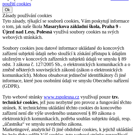
použití cookies
Ok
Zásady používání cookies
Tyto zásady, týkající se souborů cookies, Vám poskytují informace
o tom, jak naše škola
Masarykova základní škola, Praha 9 -
Újezd nad Lesy, Polesná
využívá soubory cookies na svých
webových stránkách.
Soubory cookies jsou datové informace ukládané do koncových
zařízení subjektů údajů nebo sloužící k získání přístupu k údajům
uloženým v koncových zařízeních subjektů údajů ve smyslu § 89
odst. 3 zákona č. 127/2005 Sb., o elektronických komunikacích a o
změně některých souvisejících zákonů (zákon o elektronických
komunikacích). Mohou obsahovat jedinečné identifikátory či jiné
informace, které jsou osobními údaji ve smyslu Obecného nařízení
(GDPR).
Tyto webové stránky
www.zspolesna.cz
využívají pouze
tzv.
technické cookies
, jež jsou nezbytné pro provoz a fungování těchto
stránek. K technickému ukládání těchto cookies do koncového
zařízení není dle výše uvedeného ustanovení § 89 zákona o
elektronických komunikacích, potřeba souhlas subjektu údajů, resp.
„účastníka“ ve smyslu uvedeného zákona.
Marketingové, analytické či jiné obdobné cookies, k jejichž ukládání
by bylo třeba udělit Váš souhlas, tyto webové stránky nevyužívají.