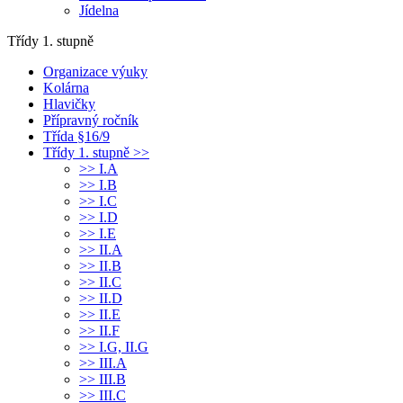
Jídelna
Třídy 1. stupně
Organizace výuky
Kolárna
Hlavičky
Přípravný ročník
Třída §16/9
Třídy 1. stupně >>
>> I.A
>> I.B
>> I.C
>> I.D
>> I.E
>> II.A
>> II.B
>> II.C
>> II.D
>> II.E
>> II.F
>> I.G, II.G
>> III.A
>> III.B
>> III.C