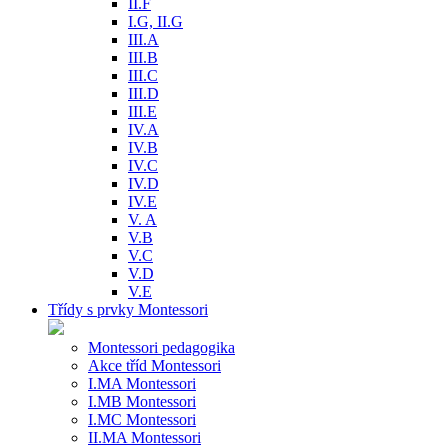
II.F
I.G, II.G
III.A
III.B
III.C
III.D
III.E
IV.A
IV.B
IV.C
IV.D
IV.E
V. A
V.B
V.C
V.D
V.E
Třídy s prvky Montessori
Montessori pedagogika
Akce tříd Montessori
I.MA Montessori
I.MB Montessori
I.MC Montessori
II.MA Montessori