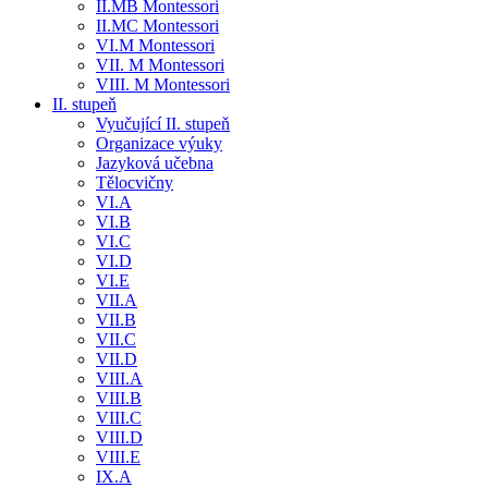
II.MB Montessori
II.MC Montessori
VI.M Montessori
VII. M Montessori
VIII. M Montessori
II. stupeň
Vyučující II. stupeň
Organizace výuky
Jazyková učebna
Tělocvičny
VI.A
VI.B
VI.C
VI.D
VI.E
VII.A
VII.B
VII.C
VII.D
VIII.A
VIII.B
VIII.C
VIII.D
VIII.E
IX.A