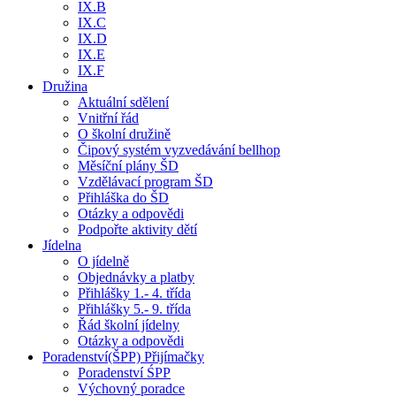
IX.B
IX.C
IX.D
IX.E
IX.F
Družina
Aktuální sdělení
Vnitřní řád
O školní družině
Čipový systém vyzvedávání bellhop
Měsíční plány ŠD
Vzdělávací program ŠD
Přihláška do ŠD
Otázky a odpovědi
Podpořte aktivity dětí
Jídelna
O jídelně
Objednávky a platby
Přihlášky 1.- 4. třída
Přihlášky 5.- 9. třída
Řád školní jídelny
Otázky a odpovědi
Poradenství(ŠPP) Přijímačky
Poradenství ŚPP
Výchovný poradce