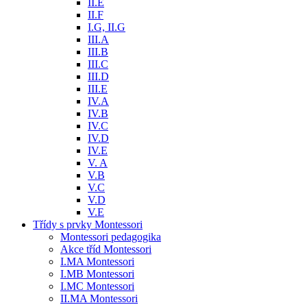
II.E
II.F
I.G, II.G
III.A
III.B
III.C
III.D
III.E
IV.A
IV.B
IV.C
IV.D
IV.E
V. A
V.B
V.C
V.D
V.E
Třídy s prvky Montessori
Montessori pedagogika
Akce tříd Montessori
I.MA Montessori
I.MB Montessori
I.MC Montessori
II.MA Montessori