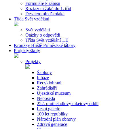
Formuláře k zápisu
Rozřazení žáků do 1. tříd
Desatero předškoláka
Třída Svět vzdělání
Svět vzdělání
Otázky o odpovědi
Třída Svět vzdělání 1.E
Kroužky Hřiště Příměstské tábory
Projekty školy
Projekty
Šablony
Inbáze
Recyklohraní
Zahrádkáři
Újezdské muzeum
Neposeda
252. protiletadlový raketový oddíl
Lesní galerie
100 let republiky
Národní plán obnovy
Zdravá generace