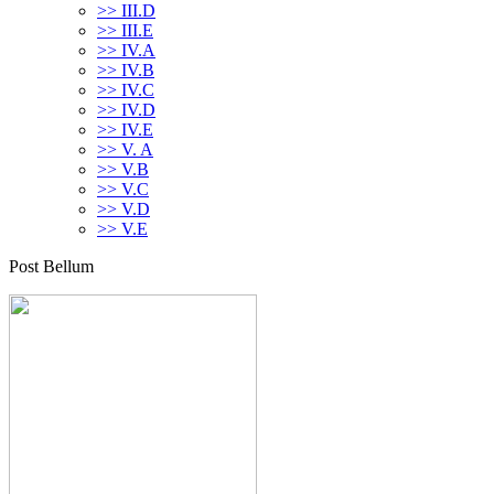
>> III.D
>> III.E
>> IV.A
>> IV.B
>> IV.C
>> IV.D
>> IV.E
>> V. A
>> V.B
>> V.C
>> V.D
>> V.E
Post Bellum