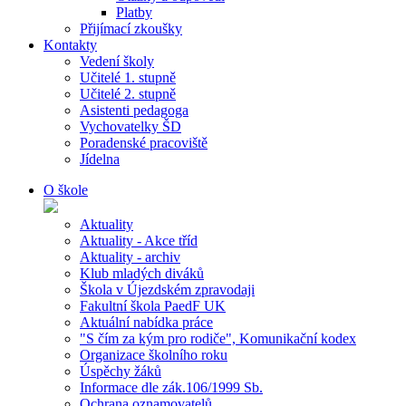
Platby
Přijímací zkoušky
Kontakty
Vedení školy
Učitelé 1. stupně
Učitelé 2. stupně
Asistenti pedagoga
Vychovatelky ŠD
Poradenské pracoviště
Jídelna
O škole
Aktuality
Aktuality - Akce tříd
Aktuality - archiv
Klub mladých diváků
Škola v Újezdském zpravodaji
Fakultní škola PaedF UK
Aktuální nabídka práce
"S čím za kým pro rodiče", Komunikační kodex
Organizace školního roku
Úspěchy žáků
Informace dle zák.106/1999 Sb.
Ochrana oznamovatelů