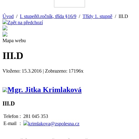
Úvod
/
I. stupeň0.ročník, třída §16/9
/
Třídy 1. stupně
/ III.D
Zpět na předchozí
Mapa webu
III.D
Vloženo: 15.3.2016 | Zobrazeno: 17196x
Mgr. Jitka Krimlaková
III.D
Telefon
:
281 045 353
E-mail
:
krimlakova@zspolesna.cz