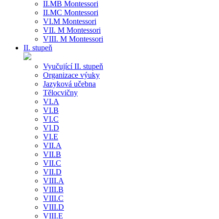
II.MB Montessori
II.MC Montessori
VI.M Montessori
VII. M Montessori
VIII. M Montessori
II. stupeň
Vyučující II. stupeň
Organizace výuky
Jazyková učebna
Tělocvičny
VI.A
VI.B
VI.C
VI.D
VI.E
VII.A
VII.B
VII.C
VII.D
VIII.A
VIII.B
VIII.C
VIII.D
VIII.E