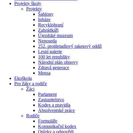
Projekty školy
Projekty
Šablony
Inbáze
Recyklohraní
Zahrádkáři
Újezdské muzeum
Neposeda
252. protiletadlový raketový oddíl
Lesní galerie
100 let republiky
Národní plán obnovy
Zdravá generace
Mensa
Ekoškola
Pro žáky a rodiče
Žáci
Parlament
Zastupitelstvo
Kodex a pravidla
Absolventské práce
Rodiče
Formuláře
Komunikační kodex
Otázky a odpovědi