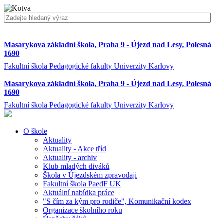
Masarykova základní škola, Praha 9 - Újezd nad Lesy, Polesná
1690
Fakultní škola Pedagogické fakulty Univerzity Karlovy
Masarykova základní škola, Praha 9 - Újezd nad Lesy, Polesná
1690
Fakultní škola Pedagogické fakulty Univerzity Karlovy
O škole
Aktuality
Aktuality - Akce tříd
Aktuality - archiv
Klub mladých diváků
Škola v Újezdském zpravodaji
Fakultní škola PaedF UK
Aktuální nabídka práce
"S čím za kým pro rodiče", Komunikační kodex
Organizace školního roku