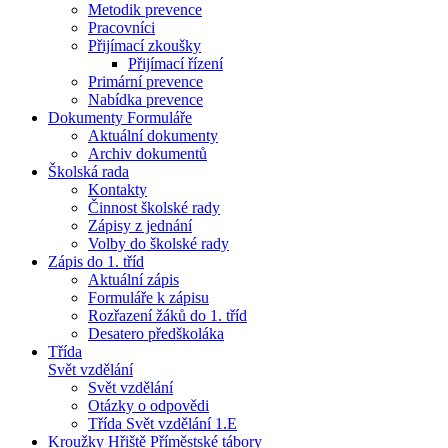
Metodik prevence
Pracovníci
Přijímací zkoušky
Přijímací řízení
Primární prevence
Nabídka prevence
Dokumenty Formuláře
Aktuální dokumenty
Archiv dokumentů
Školská rada
Kontakty
Činnost školské rady
Zápisy z jednání
Volby do školské rady
Zápis do 1. tříd
Aktuální zápis
Formuláře k zápisu
Rozřazení žáků do 1. tříd
Desatero předškoláka
Třída
Svět vzdělání
Svět vzdělání
Otázky o odpovědi
Třída Svět vzdělání 1.E
Kroužky Hřiště Příměstské tábory