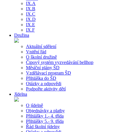
IX.A
IX.B
IX.C
IX.D
IX.E
IX.F
Družina
Aktuální sdělení
Vnitřní řád
O školní družině
Čipový systém vyzvedávání bellhop
Měsíční plány ŠD
Vzdělávací program ŠD
Přihláška do ŠD
Otázky a odpovědi
Podpořte aktivity dětí
Jídelna
O jídelně
Objednávky a platby
Přihlášky 1.- 4. třída
Přihlášky 5.- 9. třída
Řád školní jídelny
Otázky a odpovědi