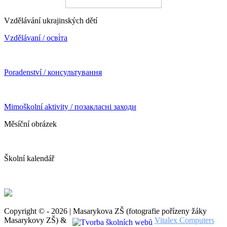
Vzdělávání ukrajinských dětí
Vzdělávaní / осві́та
Poradenství / консультування
Mimoškolní aktivity / позакласні заходи
Měsíční obrázek
Školní kalendář
Copyright © - 2026 | Masarykova ZŠ (fotografie pořízeny žáky
Masarykovy ZŠ) &
Vitalex Computers