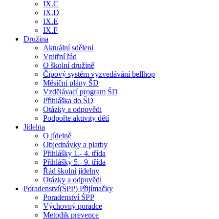
IX.C
IX.D
IX.E
IX.F
Družina
Aktuální sdělení
Vnitřní řád
O školní družině
Čipový systém vyzvedávání bellhop
Měsíční plány ŠD
Vzdělávací program ŠD
Přihláška do ŠD
Otázky a odpovědi
Podpořte aktivity dětí
Jídelna
O jídelně
Objednávky a platby
Přihlášky 1.- 4. třída
Přihlášky 5.- 9. třída
Řád školní jídelny
Otázky a odpovědi
Poradenství(ŠPP) Přijímačky
Poradenství ŚPP
Výchovný poradce
Metodik prevence