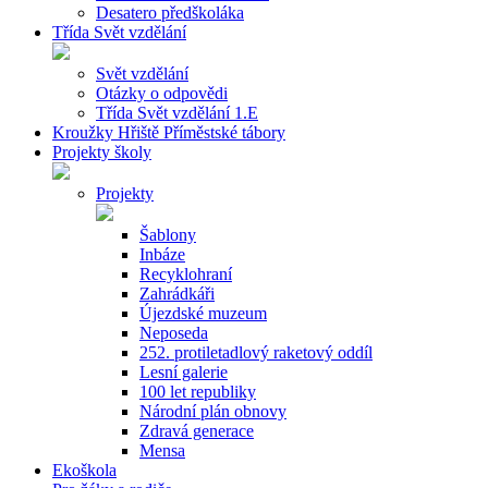
Desatero předškoláka
Třída Svět vzdělání
Svět vzdělání
Otázky o odpovědi
Třída Svět vzdělání 1.E
Kroužky Hřiště Příměstské tábory
Projekty školy
Projekty
Šablony
Inbáze
Recyklohraní
Zahrádkáři
Újezdské muzeum
Neposeda
252. protiletadlový raketový oddíl
Lesní galerie
100 let republiky
Národní plán obnovy
Zdravá generace
Mensa
Ekoškola