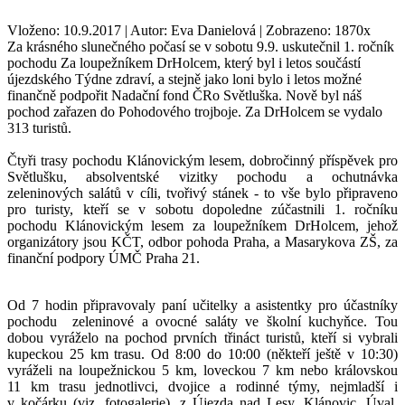
Vloženo: 10.9.2017 | Autor: Eva Danielová | Zobrazeno: 1870x
Za krásného slunečného počasí se v sobotu 9.9. uskutečnil 1. ročník
pochodu Za loupežníkem DrHolcem, který byl i letos součástí
újezdského Týdne zdraví, a stejně jako loni bylo i letos možné
finančně podpořit Nadační fond ČRo Světluška. Nově byl náš
pochod zařazen do Pohodového trojboje. Za DrHolcem se vydalo
313 turistů.
Čtyři trasy pochodu Klánovickým lesem, dobročinný příspěvek pro
Světlušku, absolventské vizitky pochodu a ochutnávka
zeleninových salátů v cíli, tvořivý stánek - to vše bylo připraveno
pro turisty, kteří se v sobotu dopoledne zúčastnili 1. ročníku
pochodu Klánovickým lesem za loupežníkem DrHolcem, jehož
organizátory jsou KČT, odbor pohoda Praha, a Masarykova ZŠ, za
finanční podpory ÚMČ Praha 21.
Od 7 hodin připravovaly paní učitelky a asistentky pro účastníky
pochodu zeleninové a ovocné saláty ve školní kuchyňce. Tou
dobou vyráželo na pochod prvních třináct turistů, kteří si vybrali
kupeckou 25 km trasu. Od 8:00 do 10:00 (někteří ještě v 10:30)
vyráželi na loupežnickou 5 km, loveckou 7 km nebo královskou
11 km trasu jednotlivci, dvojice a rodinné týmy, nejmladší i
v kočárku (viz. fotogalerie), z Újezda nad Lesy, Klánovic, Úval,