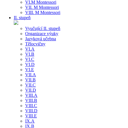
VI.M Montessori
VII. M Montessori
VIII. M Montessori
II. stupeň
Vyučující II. stupeň
Organizace výuky
Jazyková učebna
Tělocvičny
VI.A
VI.B
VI.C
VI.D
VI.E
VII.A
VII.B
VII.C
VII.D
VIII.A
VIII.B
VIII.C
VIII.D
VIII.E
IX.A
IX.B