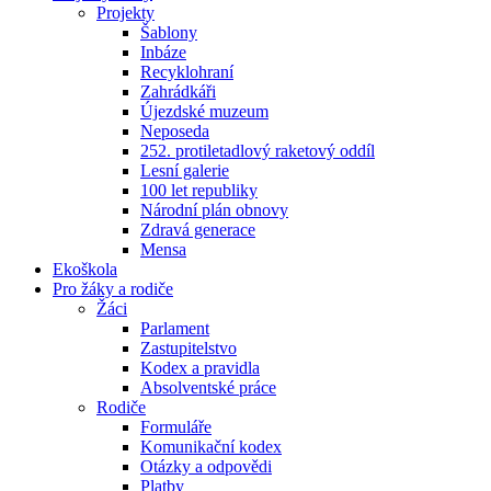
Projekty
Šablony
Inbáze
Recyklohraní
Zahrádkáři
Újezdské muzeum
Neposeda
252. protiletadlový raketový oddíl
Lesní galerie
100 let republiky
Národní plán obnovy
Zdravá generace
Mensa
Ekoškola
Pro žáky a rodiče
Žáci
Parlament
Zastupitelstvo
Kodex a pravidla
Absolventské práce
Rodiče
Formuláře
Komunikační kodex
Otázky a odpovědi
Platby