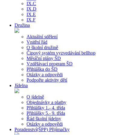
IX.C
IX.D
IX.E
IX.F
Družina
Aktuální sdělení
Vnitřní řád
O školní družině
Čipový systém vyzvedávání bellhop
Měsíční plány ŠD
Vzdělávací program ŠD
Přihláška do ŠD
Otázky a odpovědi
Podpořte aktivity dětí
Jídelna
O jídelně
Objednávky a platby
Přihlášky 1.- 4. třída
Přihlášky 5.- 9. třída
Řád školní jídelny
Otázky a odpovědi
Poradenství(ŠPP) Přijímačky