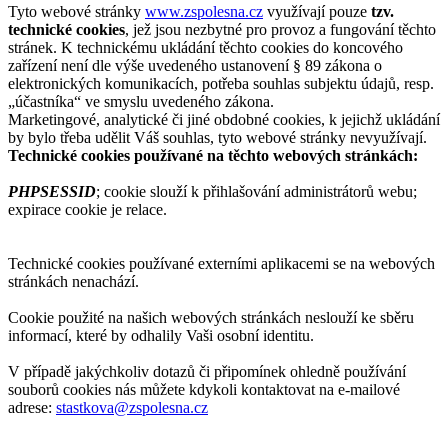
Tyto webové stránky
www.zspolesna.cz
využívají pouze
tzv.
technické cookies
, jež jsou nezbytné pro provoz a fungování těchto
stránek. K technickému ukládání těchto cookies do koncového
zařízení není dle výše uvedeného ustanovení § 89 zákona o
elektronických komunikacích, potřeba souhlas subjektu údajů, resp.
„účastníka“ ve smyslu uvedeného zákona.
Marketingové, analytické či jiné obdobné cookies, k jejichž ukládání
by bylo třeba udělit Váš souhlas, tyto webové stránky nevyužívají.
Technické cookies používané na těchto webových stránkách:
PHPSESSID
; cookie slouží k přihlašování administrátorů webu;
expirace cookie je relace.
Technické cookies používané externími aplikacemi se na webových
stránkách nenachází.
Cookie použité na našich webových stránkách neslouží ke sběru
informací, které by odhalily Vaši osobní identitu.
V případě jakýchkoliv dotazů či připomínek ohledně používání
souborů cookies nás můžete kdykoli kontaktovat na e-mailové
adrese:
stastkova@zspolesna.cz