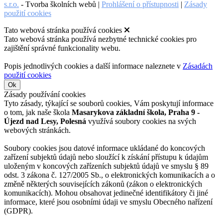
s.r.o.
- Tvorba školních webů |
Prohlášení o přístupnosti
|
Zásady
použití cookies
Tato webová stránka používá cookies
Tato webová stránka používá nezbytné technické cookies pro
zajištění správné funkcionality webu.
Popis jednotlivých cookies a další informace naleznete v
Zásadách
použití cookies
Ok
Zásady používání cookies
Tyto zásady, týkající se souborů cookies, Vám poskytují informace
o tom, jak naše škola
Masarykova základní škola, Praha 9 -
Újezd nad Lesy, Polesná
využívá soubory cookies na svých
webových stránkách.
Soubory cookies jsou datové informace ukládané do koncových
zařízení subjektů údajů nebo sloužící k získání přístupu k údajům
uloženým v koncových zařízeních subjektů údajů ve smyslu § 89
odst. 3 zákona č. 127/2005 Sb., o elektronických komunikacích a o
změně některých souvisejících zákonů (zákon o elektronických
komunikacích). Mohou obsahovat jedinečné identifikátory či jiné
informace, které jsou osobními údaji ve smyslu Obecného nařízení
(GDPR).