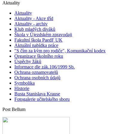
Aktuality
Aktuality
Aktuality - Akce tříd
Aktuality - archiv
Klub mladých diváků
Škola v Újezdském zpravodaji
Fakultní škola PaedF UK
Aktuální nabídka práce
"S čím za kým pro rodiče", Komunikační kodex
Organizace školního roku
Úspěchy žáků
Informace dle zák.106/1999 Sb.
Ochrana oznamovatelů
Ochrana osobních údajů
Symbolika
Historie
Busta Stanislava Krause
Fotogalerie učitelského sboru
Post Bellum