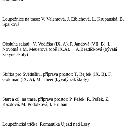
Loupežnice na trase: V. Valentová, J. Eibichová, L. Krupanská, B.
Špalková
Obsluha salátů: V. Vodička (IX. A), P. Jandová (VII. B), L.
Novotná a M. Meuerová (obě IX.A), A.Bezdíčková (bývalá
žákyně školy)
Sbírka pro Světlušku, příprava prostor: T. Rejfek (IX. B), F.
Goldman (IX. A), M. Theer (bývalý žák školy)
Start a cíl, na trase, příprava prostor: P. Pešek, R. Pešek, Z.
Kazdová, M. Podolková, I. Hruban
Loupežnická trička: Romantika Újezd nad Lesy