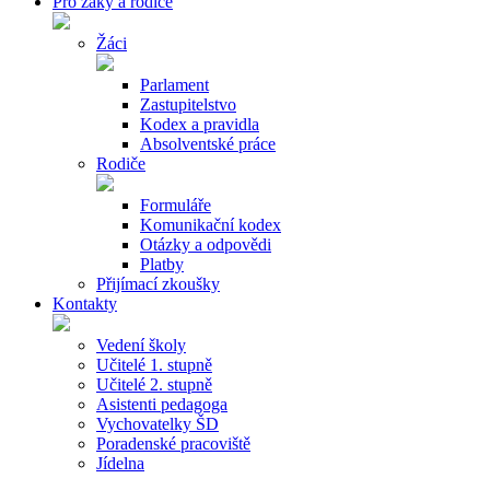
Pro žáky a rodiče
Žáci
Parlament
Zastupitelstvo
Kodex a pravidla
Absolventské práce
Rodiče
Formuláře
Komunikační kodex
Otázky a odpovědi
Platby
Přijímací zkoušky
Kontakty
Vedení školy
Učitelé 1. stupně
Učitelé 2. stupně
Asistenti pedagoga
Vychovatelky ŠD
Poradenské pracoviště
Jídelna