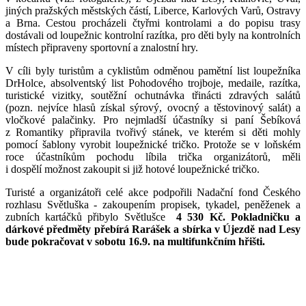
jiných pražských městských částí, Liberce, Karlových Varů, Ostravy
a Brna. Cestou procházeli čtyřmi kontrolami a do popisu trasy
dostávali od loupežnic kontrolní razítka, pro děti byly na kontrolních
místech připraveny sportovní a znalostní hry.
V cíli byly turistům a cyklistům odměnou pamětní list loupežníka
DrHolce, absolventský list Pohodového trojboje, medaile, razítka,
turistické vizitky, soutěžní ochutnávka třinácti zdravých salátů
(pozn. nejvíce hlasů získal sýrový, ovocný a těstovinový salát) a
vločkové palačinky. Pro nejmladší účastníky si paní Šebíková
z Romantiky připravila tvořivý stánek, ve kterém si děti mohly
pomocí šablony vyrobit loupežnické tričko. Protože se v loňském
roce účastníkům pochodu líbila trička organizátorů, měli
i dospělí možnost zakoupit si již hotové loupežnické tričko.
Turisté a organizátoři celé akce podpořili Nadační fond Českého
rozhlasu Světluška - zakoupením propisek, tykadel, peněženek a
zubních kartáčků přibylo Světlušce
4 530 Kč. Pokladničku a
dárkové předměty přebírá Rarášek a sbírka v Újezdě nad Lesy
bude pokračovat v sobotu 16.9. na multifunkčním hřišti.