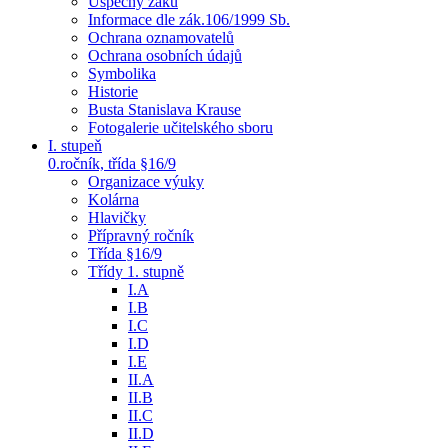
Úspěchy žáků
Informace dle zák.106/1999 Sb.
Ochrana oznamovatelů
Ochrana osobních údajů
Symbolika
Historie
Busta Stanislava Krause
Fotogalerie učitelského sboru
I. stupeň
0.ročník, třída §16/9
Organizace výuky
Kolárna
Hlavičky
Přípravný ročník
Třída §16/9
Třídy 1. stupně
I.A
I.B
I.C
I.D
I.E
II.A
II.B
II.C
II.D