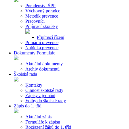
Poradenství ŚPP
Výchovný poradce
Metodik prevence
Pracovníci
Přijímací zkoušky
Přijímací řízení
Primární prevence
Nabídka prevence
Dokumenty Formuláře
Aktuální dokumenty
Archiv dokumentů
Školská rada
Kontakty
Činnost školské rady
Zápisy z jednání
Volby do školské rady
Zápis do 1. tříd
Aktuální zápis
Formuláře k zápisu
Rozřazení žáků do 1. tříd