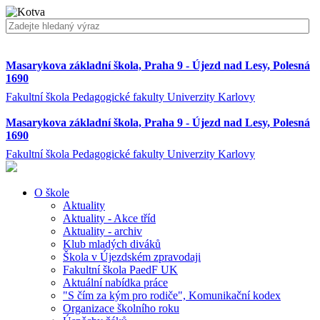
Masarykova základní škola, Praha 9 - Újezd nad Lesy, Polesná
1690
Fakultní škola Pedagogické fakulty Univerzity Karlovy
Masarykova základní škola, Praha 9 - Újezd nad Lesy, Polesná
1690
Fakultní škola Pedagogické fakulty Univerzity Karlovy
O škole
Aktuality
Aktuality - Akce tříd
Aktuality - archiv
Klub mladých diváků
Škola v Újezdském zpravodaji
Fakultní škola PaedF UK
Aktuální nabídka práce
"S čím za kým pro rodiče", Komunikační kodex
Organizace školního roku