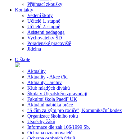
Přijímací zkoušky
Kontakty
Vedení školy
Učitelé 1. stupně
Učitelé 2. stupně
Asistenti pedagoga
Vychovatelky ŠD
Poradenské pracoviště
Jídelna
O škole
Aktuality
Aktuality - Akce tříd
Aktuality - archiv
Klub mladých diváků
Škola v Újezdském zpravodaji
Fakultní škola PaedF UK
Aktuální nabídka práce
"S čím za kým pro rodiče", Komunikační kodex
Organizace školního roku
Úspěchy žáků
Informace dle zák.106/1999 Sb.
Ochrana oznamovatelů
Ochrana osobních údajů