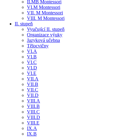
II.MB Montessori
VI.M Montessori
VII. M Montessori
VIII. M Montessori
II. stupeň
Vyučující II. stupeň
Organizace výuky
Jazyková učebna
Tělocvičny
VI.A
VI.B
VI.C
VI.D
VI.E
VII.A
VII.B
VII.C
VII.D
VIII.A
VIII.B
VIII.C
VIII.D
VIII.E
IX.A
IX.B