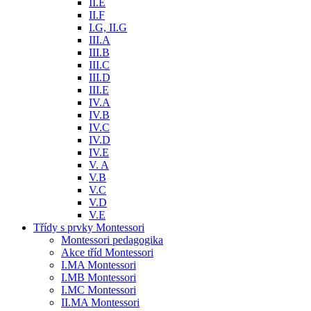
II.E
II.F
I.G, II.G
III.A
III.B
III.C
III.D
III.E
IV.A
IV.B
IV.C
IV.D
IV.E
V. A
V.B
V.C
V.D
V.E
Třídy s prvky Montessori
Montessori pedagogika
Akce tříd Montessori
I.MA Montessori
I.MB Montessori
I.MC Montessori
II.MA Montessori