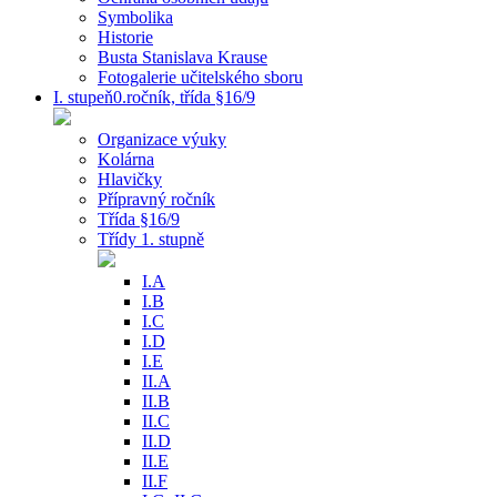
Symbolika
Historie
Busta Stanislava Krause
Fotogalerie učitelského sboru
I. stupeň0.ročník, třída §16/9
Organizace výuky
Kolárna
Hlavičky
Přípravný ročník
Třída §16/9
Třídy 1. stupně
I.A
I.B
I.C
I.D
I.E
II.A
II.B
II.C
II.D
II.E
II.F