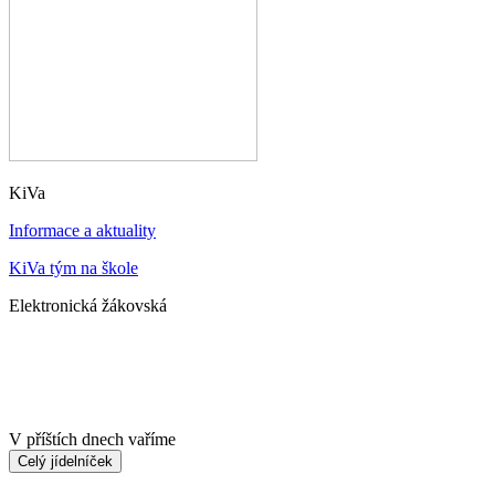
KiVa
Informace a aktuality
KiVa tým na škole
Elektronická žákovská
V příštích dnech vaříme
Celý jídelníček