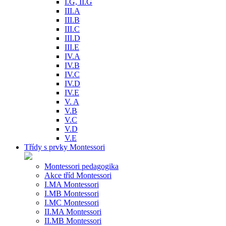
I.G, II.G
III.A
III.B
III.C
III.D
III.E
IV.A
IV.B
IV.C
IV.D
IV.E
V. A
V.B
V.C
V.D
V.E
Třídy s prvky Montessori
Montessori pedagogika
Akce tříd Montessori
I.MA Montessori
I.MB Montessori
I.MC Montessori
II.MA Montessori
II.MB Montessori