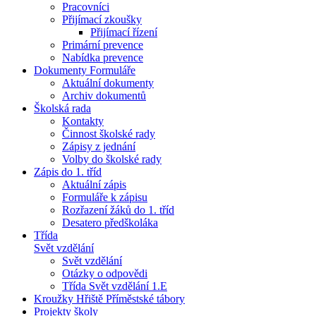
Pracovníci
Přijímací zkoušky
Přijímací řízení
Primární prevence
Nabídka prevence
Dokumenty Formuláře
Aktuální dokumenty
Archiv dokumentů
Školská rada
Kontakty
Činnost školské rady
Zápisy z jednání
Volby do školské rady
Zápis do 1. tříd
Aktuální zápis
Formuláře k zápisu
Rozřazení žáků do 1. tříd
Desatero předškoláka
Třída
Svět vzdělání
Svět vzdělání
Otázky o odpovědi
Třída Svět vzdělání 1.E
Kroužky Hřiště Příměstské tábory
Projekty školy