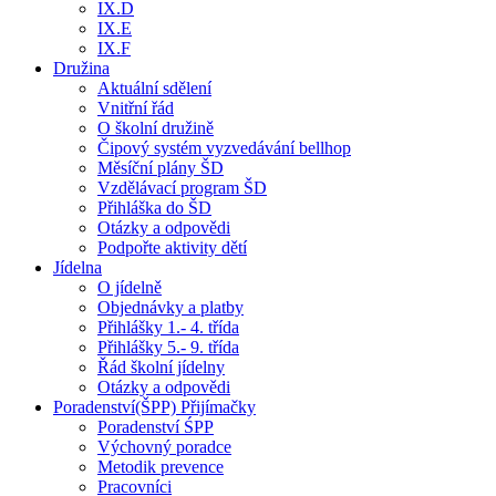
IX.D
IX.E
IX.F
Družina
Aktuální sdělení
Vnitřní řád
O školní družině
Čipový systém vyzvedávání bellhop
Měsíční plány ŠD
Vzdělávací program ŠD
Přihláška do ŠD
Otázky a odpovědi
Podpořte aktivity dětí
Jídelna
O jídelně
Objednávky a platby
Přihlášky 1.- 4. třída
Přihlášky 5.- 9. třída
Řád školní jídelny
Otázky a odpovědi
Poradenství(ŠPP) Přijímačky
Poradenství ŚPP
Výchovný poradce
Metodik prevence
Pracovníci