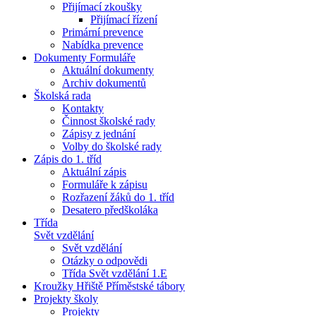
Přijímací zkoušky
Přijímací řízení
Primární prevence
Nabídka prevence
Dokumenty Formuláře
Aktuální dokumenty
Archiv dokumentů
Školská rada
Kontakty
Činnost školské rady
Zápisy z jednání
Volby do školské rady
Zápis do 1. tříd
Aktuální zápis
Formuláře k zápisu
Rozřazení žáků do 1. tříd
Desatero předškoláka
Třída
Svět vzdělání
Svět vzdělání
Otázky o odpovědi
Třída Svět vzdělání 1.E
Kroužky Hřiště Příměstské tábory
Projekty školy
Projekty