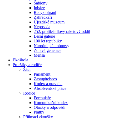
Šablony
Inbáze
Recyklohraní
Zahrádkáři
Újezdské muzeum
Neposeda
252. protiletadlový raketový oddíl
Lesní galerie
100 let republiky
Národní plán obnovy
Zdravá generace
Mensa
Ekoškola
Pro žáky a rodiče
Žáci
Parlament
Zastupitelstvo
Kodex a pravidla
Absolventské práce
Rodiče
Formuláře
Komunikační kodex
Otázky a odpovědi
Platby
Přijímací zkoušky