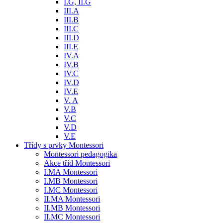
I.G, II.G
III.A
III.B
III.C
III.D
III.E
IV.A
IV.B
IV.C
IV.D
IV.E
V. A
V.B
V.C
V.D
V.E
Třídy s prvky Montessori
Montessori pedagogika
Akce tříd Montessori
I.MA Montessori
I.MB Montessori
I.MC Montessori
II.MA Montessori
II.MB Montessori
II.MC Montessori