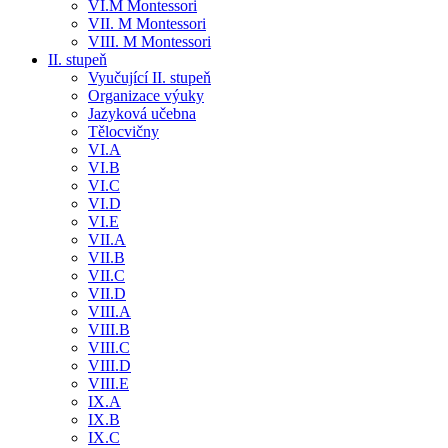
VI.M Montessori
VII. M Montessori
VIII. M Montessori
II. stupeň
Vyučující II. stupeň
Organizace výuky
Jazyková učebna
Tělocvičny
VI.A
VI.B
VI.C
VI.D
VI.E
VII.A
VII.B
VII.C
VII.D
VIII.A
VIII.B
VIII.C
VIII.D
VIII.E
IX.A
IX.B
IX.C