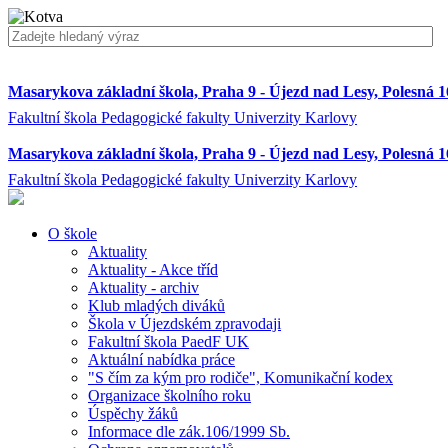
Masarykova základní škola, Praha 9 - Újezd nad Lesy, Polesná 
Fakultní škola Pedagogické fakulty Univerzity Karlovy
Masarykova základní škola, Praha 9 - Újezd nad Lesy, Polesná 
Fakultní škola Pedagogické fakulty Univerzity Karlovy
O škole
Aktuality
Aktuality - Akce tříd
Aktuality - archiv
Klub mladých diváků
Škola v Újezdském zpravodaji
Fakultní škola PaedF UK
Aktuální nabídka práce
"S čím za kým pro rodiče", Komunikační kodex
Organizace školního roku
Úspěchy žáků
Informace dle zák.106/1999 Sb.