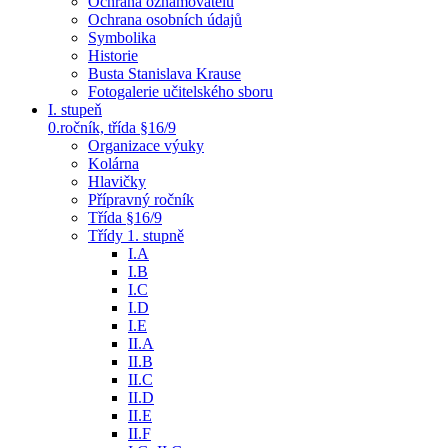
Ochrana oznamovatelů
Ochrana osobních údajů
Symbolika
Historie
Busta Stanislava Krause
Fotogalerie učitelského sboru
I. stupeň
0.ročník, třída §16/9
Organizace výuky
Kolárna
Hlavičky
Přípravný ročník
Třída §16/9
Třídy 1. stupně
I.A
I.B
I.C
I.D
I.E
II.A
II.B
II.C
II.D
II.E
II.F