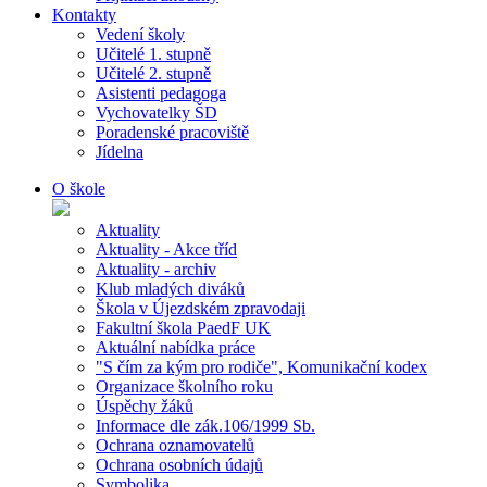
Kontakty
Vedení školy
Učitelé 1. stupně
Učitelé 2. stupně
Asistenti pedagoga
Vychovatelky ŠD
Poradenské pracoviště
Jídelna
O škole
Aktuality
Aktuality - Akce tříd
Aktuality - archiv
Klub mladých diváků
Škola v Újezdském zpravodaji
Fakultní škola PaedF UK
Aktuální nabídka práce
"S čím za kým pro rodiče", Komunikační kodex
Organizace školního roku
Úspěchy žáků
Informace dle zák.106/1999 Sb.
Ochrana oznamovatelů
Ochrana osobních údajů
Symbolika