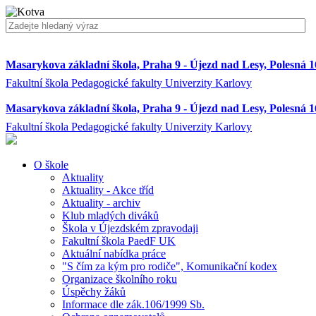
Masarykova základní škola, Praha 9 - Újezd nad Lesy, Polesná 
Fakultní škola Pedagogické fakulty Univerzity Karlovy
Masarykova základní škola, Praha 9 - Újezd nad Lesy, Polesná 
Fakultní škola Pedagogické fakulty Univerzity Karlovy
O škole
Aktuality
Aktuality - Akce tříd
Aktuality - archiv
Klub mladých diváků
Škola v Újezdském zpravodaji
Fakultní škola PaedF UK
Aktuální nabídka práce
"S čím za kým pro rodiče", Komunikační kodex
Organizace školního roku
Úspěchy žáků
Informace dle zák.106/1999 Sb.