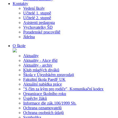
Kontakty
Vedení školy
Učitelé 1. stupně
Učitelé 2. stupně
Asistenti pedagoga
Vychovatelky ŠD
Poradenské pracoviště
Jídelna
O škole
Aktuality
Aktuality - Akce tříd
Aktuality - archiv
Klub mladých diváků
Škola v Újezdském zpravodaji
Fakultní škola PaedF UK
Aktuální nabídka práce
"S čím za kým pro rodiče", Komunikační kodex
Organizace školního roku
Úspěchy žáků
Informace dle zák.106/1999 Sb.
Ochrana oznamovatelů
Ochrana osobních údajů
Symbolika