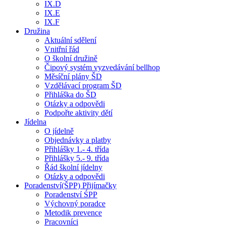
IX.D
IX.E
IX.F
Družina
Aktuální sdělení
Vnitřní řád
O školní družině
Čipový systém vyzvedávání bellhop
Měsíční plány ŠD
Vzdělávací program ŠD
Přihláška do ŠD
Otázky a odpovědi
Podpořte aktivity dětí
Jídelna
O jídelně
Objednávky a platby
Přihlášky 1.- 4. třída
Přihlášky 5.- 9. třída
Řád školní jídelny
Otázky a odpovědi
Poradenství(ŠPP) Přijímačky
Poradenství ŚPP
Výchovný poradce
Metodik prevence
Pracovníci