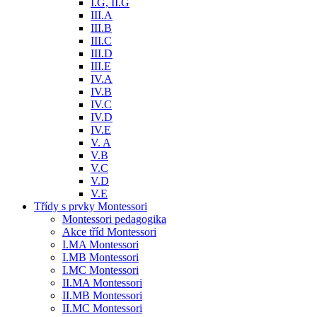
I.G, II.G
III.A
III.B
III.C
III.D
III.E
IV.A
IV.B
IV.C
IV.D
IV.E
V. A
V.B
V.C
V.D
V.E
Třídy s prvky Montessori
Montessori pedagogika
Akce tříd Montessori
I.MA Montessori
I.MB Montessori
I.MC Montessori
II.MA Montessori
II.MB Montessori
II.MC Montessori