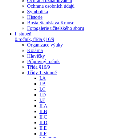
Ochrana oznamovatelů
Ochrana osobních údajů
Symbolika
Historie
Busta Stanislava Krause
Fotogalerie učitelského sboru
I. stupeň
0.ročník, třída §16/9
Organizace výuky
Kolárna
Hlavičky
Přípravný ročník
Třída §16/9
Třídy 1. stupně
I.A
I.B
I.C
I.D
I.E
II.A
II.B
II.C
II.D
II.E
II.F