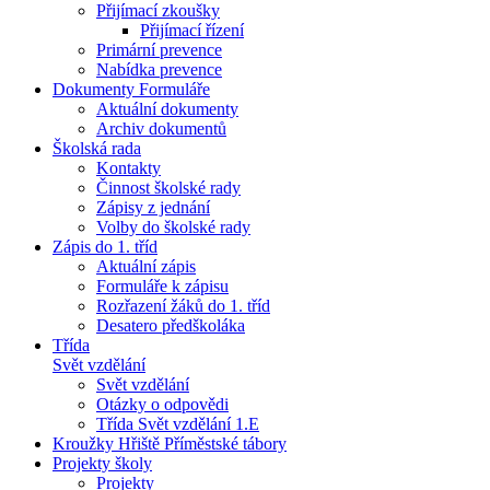
Přijímací zkoušky
Přijímací řízení
Primární prevence
Nabídka prevence
Dokumenty Formuláře
Aktuální dokumenty
Archiv dokumentů
Školská rada
Kontakty
Činnost školské rady
Zápisy z jednání
Volby do školské rady
Zápis do 1. tříd
Aktuální zápis
Formuláře k zápisu
Rozřazení žáků do 1. tříd
Desatero předškoláka
Třída
Svět vzdělání
Svět vzdělání
Otázky o odpovědi
Třída Svět vzdělání 1.E
Kroužky Hřiště Příměstské tábory
Projekty školy
Projekty