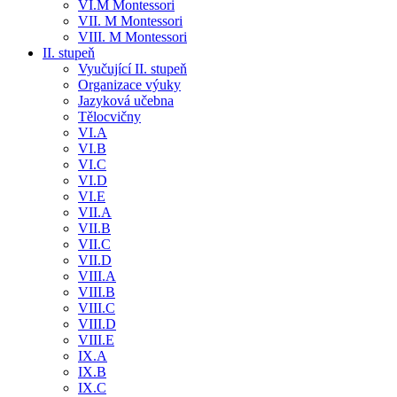
VI.M Montessori
VII. M Montessori
VIII. M Montessori
II. stupeň
Vyučující II. stupeň
Organizace výuky
Jazyková učebna
Tělocvičny
VI.A
VI.B
VI.C
VI.D
VI.E
VII.A
VII.B
VII.C
VII.D
VIII.A
VIII.B
VIII.C
VIII.D
VIII.E
IX.A
IX.B
IX.C