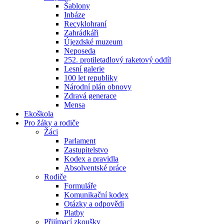
Šablony
Inbáze
Recyklohraní
Zahrádkáři
Újezdské muzeum
Neposeda
252. protiletadlový raketový oddíl
Lesní galerie
100 let republiky
Národní plán obnovy
Zdravá generace
Mensa
Ekoškola
Pro žáky a rodiče
Žáci
Parlament
Zastupitelstvo
Kodex a pravidla
Absolventské práce
Rodiče
Formuláře
Komunikační kodex
Otázky a odpovědi
Platby
Přijímací zkoušky