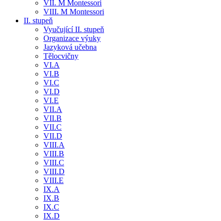
VII. M Montessori
VIII. M Montessori
II. stupeň
Vyučující II. stupeň
Organizace výuky
Jazyková učebna
Tělocvičny
VI.A
VI.B
VI.C
VI.D
VI.E
VII.A
VII.B
VII.C
VII.D
VIII.A
VIII.B
VIII.C
VIII.D
VIII.E
IX.A
IX.B
IX.C
IX.D