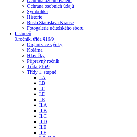
Ochrana oznamovatelů
Ochrana osobních údajů
Symbolika
Historie
Busta Stanislava Krause
Fotogalerie učitelského sboru
I. stupeň
0.ročník, třída §16/9
Organizace výuky
Kolárna
Hlavičky
Přípravný ročník
Třída §16/9
Třídy 1. stupně
I.A
I.B
I.C
I.D
I.E
II.A
II.B
II.C
II.D
II.E
II.F