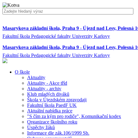
Masarykova základní škola, Praha 9 - Újezd nad Lesy, Polesná 
Fakultní škola Pedagogické fakulty Univerzity Karlovy
Masarykova základní škola, Praha 9 - Újezd nad Lesy, Polesná 
Fakultní škola Pedagogické fakulty Univerzity Karlovy
O škole
Aktuality
Aktuality - Akce tříd
Aktuality - archiv
Klub mladých diváků
Škola v Újezdském zpravodaji
Fakultní škola PaedF UK
Aktuální nabídka práce
"S čím za kým pro rodiče", Komunikační kodex
Organizace školního roku
Úspěchy žáků
Informace dle zák.106/1999 Sb.