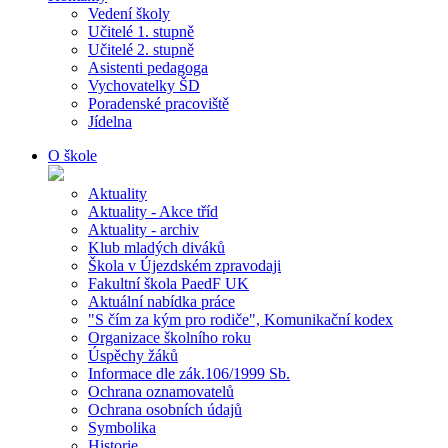
Vedení školy
Učitelé 1. stupně
Učitelé 2. stupně
Asistenti pedagoga
Vychovatelky ŠD
Poradenské pracoviště
Jídelna
O škole
Aktuality
Aktuality - Akce tříd
Aktuality - archiv
Klub mladých diváků
Škola v Újezdském zpravodaji
Fakultní škola PaedF UK
Aktuální nabídka práce
"S čím za kým pro rodiče", Komunikační kodex
Organizace školního roku
Úspěchy žáků
Informace dle zák.106/1999 Sb.
Ochrana oznamovatelů
Ochrana osobních údajů
Symbolika
Historie