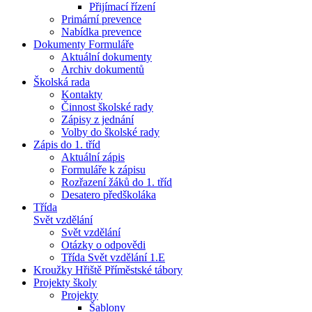
Přijímací řízení
Primární prevence
Nabídka prevence
Dokumenty Formuláře
Aktuální dokumenty
Archiv dokumentů
Školská rada
Kontakty
Činnost školské rady
Zápisy z jednání
Volby do školské rady
Zápis do 1. tříd
Aktuální zápis
Formuláře k zápisu
Rozřazení žáků do 1. tříd
Desatero předškoláka
Třída
Svět vzdělání
Svět vzdělání
Otázky o odpovědi
Třída Svět vzdělání 1.E
Kroužky Hřiště Příměstské tábory
Projekty školy
Projekty
Šablony