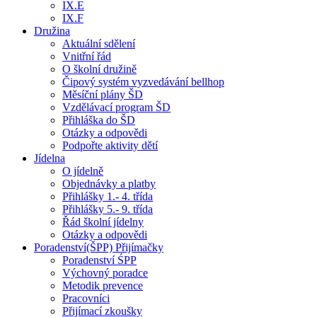
IX.E
IX.F
Družina
Aktuální sdělení
Vnitřní řád
O školní družině
Čipový systém vyzvedávání bellhop
Měsíční plány ŠD
Vzdělávací program ŠD
Přihláška do ŠD
Otázky a odpovědi
Podpořte aktivity dětí
Jídelna
O jídelně
Objednávky a platby
Přihlášky 1.- 4. třída
Přihlášky 5.- 9. třída
Řád školní jídelny
Otázky a odpovědi
Poradenství(ŠPP) Přijímačky
Poradenství ŚPP
Výchovný poradce
Metodik prevence
Pracovníci
Přijímací zkoušky