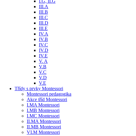
I.G, II.G
III.A
III.B
III.C
III.D
III.E
IV.A
IV.B
IV.C
IV.D
IV.E
V. A
V.B
V.C
V.D
V.E
Třídy s prvky Montessori
Montessori pedagogika
Akce tříd Montessori
I.MA Montessori
I.MB Montessori
I.MC Montessori
II.MA Montessori
II.MB Montessori
VI.M Montessori