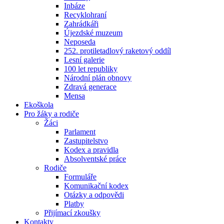
Inbáze
Recyklohraní
Zahrádkáři
Újezdské muzeum
Neposeda
252. protiletadlový raketový oddíl
Lesní galerie
100 let republiky
Národní plán obnovy
Zdravá generace
Mensa
Ekoškola
Pro žáky a rodiče
Žáci
Parlament
Zastupitelstvo
Kodex a pravidla
Absolventské práce
Rodiče
Formuláře
Komunikační kodex
Otázky a odpovědi
Platby
Přijímací zkoušky
Kontakty