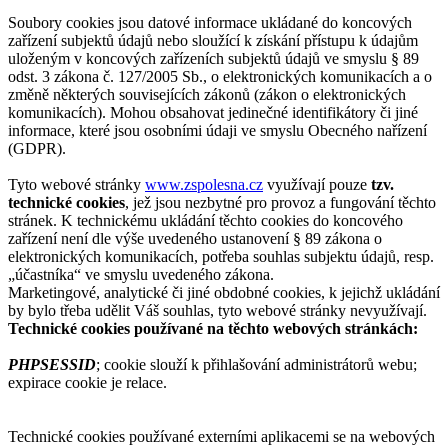
Soubory cookies jsou datové informace ukládané do koncových
zařízení subjektů údajů nebo sloužící k získání přístupu k údajům
uloženým v koncových zařízeních subjektů údajů ve smyslu § 89
odst. 3 zákona č. 127/2005 Sb., o elektronických komunikacích a o
změně některých souvisejících zákonů (zákon o elektronických
komunikacích). Mohou obsahovat jedinečné identifikátory či jiné
informace, které jsou osobními údaji ve smyslu Obecného nařízení
(GDPR).
Tyto webové stránky
www.zspolesna.cz
využívají pouze
tzv.
technické cookies
, jež jsou nezbytné pro provoz a fungování těchto
stránek. K technickému ukládání těchto cookies do koncového
zařízení není dle výše uvedeného ustanovení § 89 zákona o
elektronických komunikacích, potřeba souhlas subjektu údajů, resp.
„účastníka“ ve smyslu uvedeného zákona.
Marketingové, analytické či jiné obdobné cookies, k jejichž ukládání
by bylo třeba udělit Váš souhlas, tyto webové stránky nevyužívají.
Technické cookies používané na těchto webových stránkách:
PHPSESSID
; cookie slouží k přihlašování administrátorů webu;
expirace cookie je relace.
Technické cookies používané externími aplikacemi se na webových