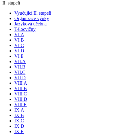
II. stupeň
Vyučující II. stupeň
Organizace výuky
Jazyková učebna
Tělocvičny
VI.A
VI.B
VI.C
VI.D
VI.E
VII.A
VII.B
VII.C
VII.D
VIII.A
VIII.B
VIII.C
VIII.D
VIII.E
IX.A
IX.B
IX.C
IX.D
IX.E