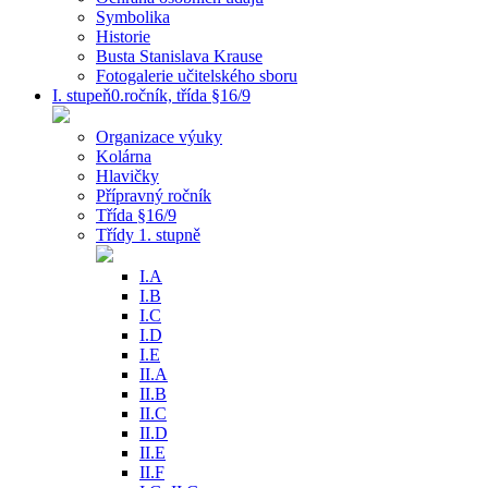
Symbolika
Historie
Busta Stanislava Krause
Fotogalerie učitelského sboru
I. stupeň0.ročník, třída §16/9
Organizace výuky
Kolárna
Hlavičky
Přípravný ročník
Třída §16/9
Třídy 1. stupně
I.A
I.B
I.C
I.D
I.E
II.A
II.B
II.C
II.D
II.E
II.F