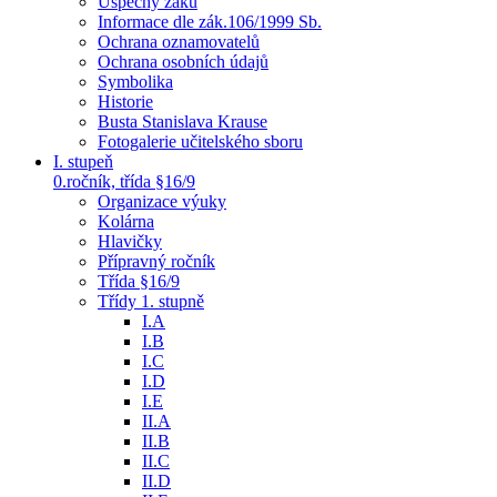
Úspěchy žáků
Informace dle zák.106/1999 Sb.
Ochrana oznamovatelů
Ochrana osobních údajů
Symbolika
Historie
Busta Stanislava Krause
Fotogalerie učitelského sboru
I. stupeň
0.ročník, třída §16/9
Organizace výuky
Kolárna
Hlavičky
Přípravný ročník
Třída §16/9
Třídy 1. stupně
I.A
I.B
I.C
I.D
I.E
II.A
II.B
II.C
II.D