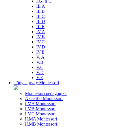
I.G, II.G
III.A
III.B
III.C
III.D
III.E
IV.A
IV.B
IV.C
IV.D
IV.E
V. A
V.B
V.C
V.D
V.E
Třídy s prvky Montessori
Montessori pedagogika
Akce tříd Montessori
I.MA Montessori
I.MB Montessori
I.MC Montessori
II.MA Montessori
II.MB Montessori