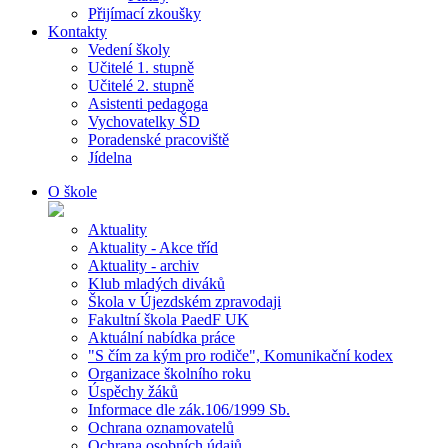
Přijímací zkoušky
Kontakty
Vedení školy
Učitelé 1. stupně
Učitelé 2. stupně
Asistenti pedagoga
Vychovatelky ŠD
Poradenské pracoviště
Jídelna
O škole
Aktuality
Aktuality - Akce tříd
Aktuality - archiv
Klub mladých diváků
Škola v Újezdském zpravodaji
Fakultní škola PaedF UK
Aktuální nabídka práce
"S čím za kým pro rodiče", Komunikační kodex
Organizace školního roku
Úspěchy žáků
Informace dle zák.106/1999 Sb.
Ochrana oznamovatelů
Ochrana osobních údajů