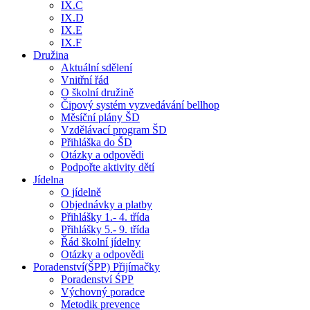
IX.C
IX.D
IX.E
IX.F
Družina
Aktuální sdělení
Vnitřní řád
O školní družině
Čipový systém vyzvedávání bellhop
Měsíční plány ŠD
Vzdělávací program ŠD
Přihláška do ŠD
Otázky a odpovědi
Podpořte aktivity dětí
Jídelna
O jídelně
Objednávky a platby
Přihlášky 1.- 4. třída
Přihlášky 5.- 9. třída
Řád školní jídelny
Otázky a odpovědi
Poradenství(ŠPP) Přijímačky
Poradenství ŚPP
Výchovný poradce
Metodik prevence