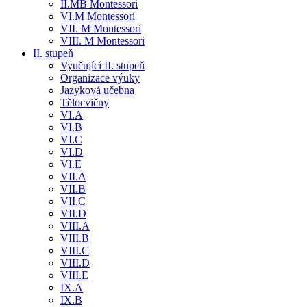
II.MB Montessori
VI.M Montessori
VII. M Montessori
VIII. M Montessori
II. stupeň
Vyučující II. stupeň
Organizace výuky
Jazyková učebna
Tělocvičny
VI.A
VI.B
VI.C
VI.D
VI.E
VII.A
VII.B
VII.C
VII.D
VIII.A
VIII.B
VIII.C
VIII.D
VIII.E
IX.A
IX.B