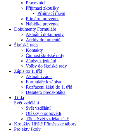
Pracovníci
Přijímací zkoušky
Přijímací řízení
Primární prevence
Nabídka prevence
Dokumenty Formuláře
Aktuální dokumenty
Archiv dokumentů
Školská rada
Kontakty
Činnost školské rady
Zápisy z jednání
Volby do školské rady
Zápis do 1. tříd
Aktuální zápis
Formuláře k zápisu
Rozřazení žáků do 1. tříd
Desatero předškoláka
Třída
Svět vzdělání
Svět vzdělání
Otázky o odpovědi
Třída Svět vzdělání 1.E
Kroužky Hřiště Příměstské tábory
Projekty školy