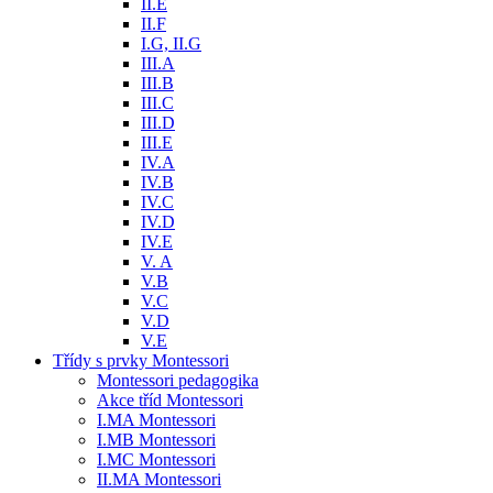
II.E
II.F
I.G, II.G
III.A
III.B
III.C
III.D
III.E
IV.A
IV.B
IV.C
IV.D
IV.E
V. A
V.B
V.C
V.D
V.E
Třídy s prvky Montessori
Montessori pedagogika
Akce tříd Montessori
I.MA Montessori
I.MB Montessori
I.MC Montessori
II.MA Montessori