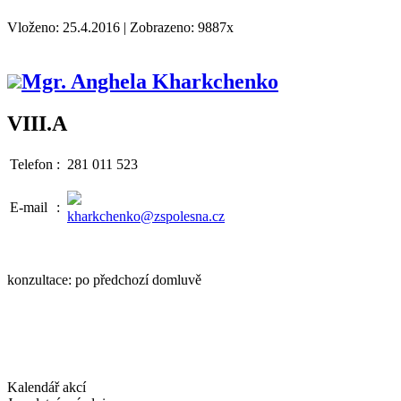
Vloženo: 25.4.2016 | Zobrazeno: 9887x
Mgr. Anghela Kharkchenko
VIII.A
Telefon
:
281 011 523
E-mail
:
kharkchenko@zspolesna.cz
konzultace: po předchozí domluvě
Kalendář akcí