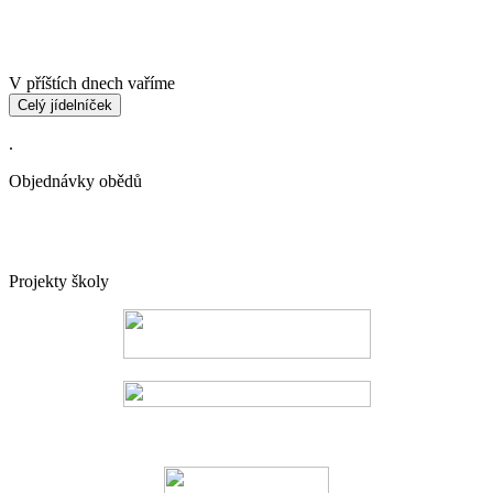
V příštích dnech vaříme
Celý jídelníček
.
Objednávky obědů
Projekty školy