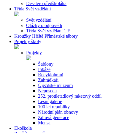
Desatero předškoláka
Třída Svět vzdělání
Svět vzdělání
Otázky o odpovědi
Třída Svět vzdělání 1.E
Kroužky Hřiště Příměstské tábory
Projekty školy
Projekty
Šablony
Inbáze
Recyklohraní
Zahrádkáři
Újezdské muzeum
Neposeda
252. protiletadlový raketový oddíl
Lesní galerie
100 let republiky
Národní plán obnovy
Zdravá generace
Mensa
Ekoškola