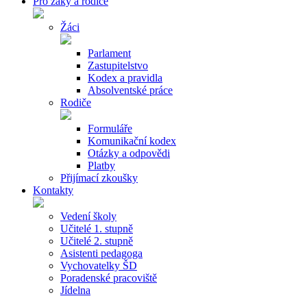
Pro žáky a rodiče
Žáci
Parlament
Zastupitelstvo
Kodex a pravidla
Absolventské práce
Rodiče
Formuláře
Komunikační kodex
Otázky a odpovědi
Platby
Přijímací zkoušky
Kontakty
Vedení školy
Učitelé 1. stupně
Učitelé 2. stupně
Asistenti pedagoga
Vychovatelky ŠD
Poradenské pracoviště
Jídelna