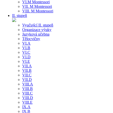
VI.M Montessori
VII. M Montessori
VIII. M Montessori
II. stupeň
Vyučující II. stupeň
Organizace výuky
Jazyková učebna
Tělocvičny
VI.A
VI.B
VI.C
VI.D
VI.E
VII.A
VII.B
VII.C
VII.D
VIII.A
VIII.B
VIII.C
VIII.D
VIII.E
IX.A
IX.B