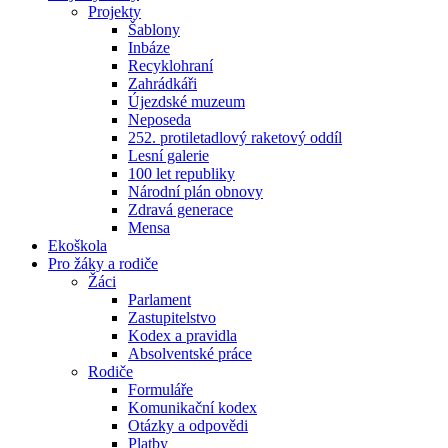
Projekty
Šablony
Inbáze
Recyklohraní
Zahrádkáři
Újezdské muzeum
Neposeda
252. protiletadlový raketový oddíl
Lesní galerie
100 let republiky
Národní plán obnovy
Zdravá generace
Mensa
Ekoškola
Pro žáky a rodiče
Žáci
Parlament
Zastupitelstvo
Kodex a pravidla
Absolventské práce
Rodiče
Formuláře
Komunikační kodex
Otázky a odpovědi
Platby