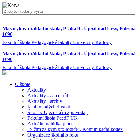
Masarykova základní škola, Praha 9 - Újezd nad Lesy, Polesná
1690
Fakultní škola Pedagogické fakulty Univerzity Karlovy
Masarykova základní škola, Praha 9 - Újezd nad Lesy, Polesná
1690
Fakultní škola Pedagogické fakulty Univerzity Karlovy
O škole
Aktuality
Aktuality - Akce tříd
Aktuality - archiv
Klub mladých diváků
Škola v Újezdském zpravodaji
Fakultní škola PaedF UK
Aktuální nabídka práce
"S čím za kým pro rodiče", Komunikační kodex
Organizace školního roku