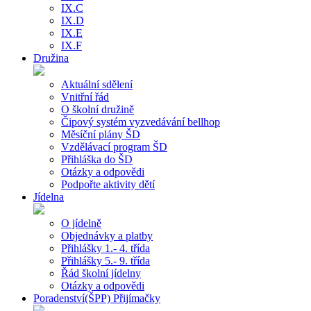
IX.C
IX.D
IX.E
IX.F
Družina
Aktuální sdělení
Vnitřní řád
O školní družině
Čipový systém vyzvedávání bellhop
Měsíční plány ŠD
Vzdělávací program ŠD
Přihláška do ŠD
Otázky a odpovědi
Podpořte aktivity dětí
Jídelna
O jídelně
Objednávky a platby
Přihlášky 1.- 4. třída
Přihlášky 5.- 9. třída
Řád školní jídelny
Otázky a odpovědi
Poradenství(ŠPP) Přijímačky