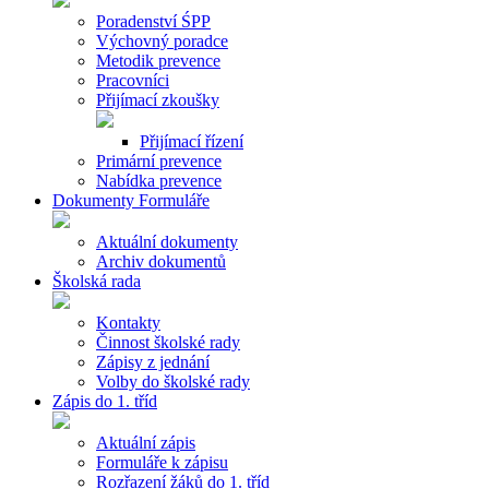
Poradenství ŚPP
Výchovný poradce
Metodik prevence
Pracovníci
Přijímací zkoušky
Přijímací řízení
Primární prevence
Nabídka prevence
Dokumenty Formuláře
Aktuální dokumenty
Archiv dokumentů
Školská rada
Kontakty
Činnost školské rady
Zápisy z jednání
Volby do školské rady
Zápis do 1. tříd
Aktuální zápis
Formuláře k zápisu
Rozřazení žáků do 1. tříd