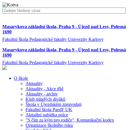
Masarykova základní škola, Praha 9 - Újezd nad Lesy, Polesná
1690
Fakultní škola Pedagogické fakulty Univerzity Karlovy
Masarykova základní škola, Praha 9 - Újezd nad Lesy, Polesná
1690
Fakultní škola Pedagogické fakulty Univerzity Karlovy
O škole
Aktuality
Aktuality - Akce tříd
Aktuality - archiv
Klub mladých diváků
Škola v Újezdském zpravodaji
Fakultní škola PaedF UK
Aktuální nabídka práce
"S čím za kým pro rodiče", Komunikační kodex
Organizace školního roku