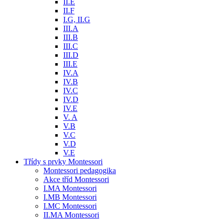
II.E
II.F
I.G, II.G
III.A
III.B
III.C
III.D
III.E
IV.A
IV.B
IV.C
IV.D
IV.E
V. A
V.B
V.C
V.D
V.E
Třídy s prvky Montessori
Montessori pedagogika
Akce tříd Montessori
I.MA Montessori
I.MB Montessori
I.MC Montessori
II.MA Montessori