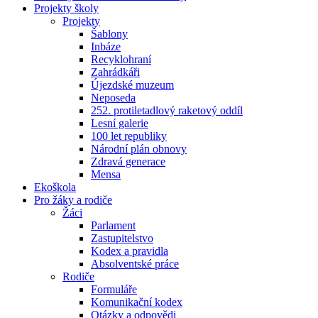
Projekty školy
Projekty
Šablony
Inbáze
Recyklohraní
Zahrádkáři
Újezdské muzeum
Neposeda
252. protiletadlový raketový oddíl
Lesní galerie
100 let republiky
Národní plán obnovy
Zdravá generace
Mensa
Ekoškola
Pro žáky a rodiče
Žáci
Parlament
Zastupitelstvo
Kodex a pravidla
Absolventské práce
Rodiče
Formuláře
Komunikační kodex
Otázky a odpovědi