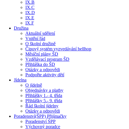
IX.B
IX.C
IX.D
IX.E
IX.F
Družina
Aktuální sdělení
Vnitřní řád
O školní družině
Čipový systém vyzvedávání bellhop
Měsíční plány ŠD
Vzdělávací program ŠD
Přihláška do ŠD
Otázky a odpovědi
Podpořte aktivity dětí
Jídelna
O jídelně
Objednávky a platby
Přihlášky 1.- 4. třída
Přihlášky 5.- 9. třída
Řád školní jídelny
Otázky a odpovědi
Poradenství(ŠPP) Přijímačky
Poradenství ŚPP
Výchovný poradce