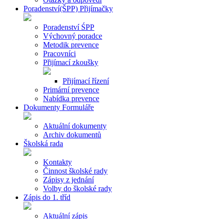
Poradenství(ŠPP) Přijímačky
Poradenství ŚPP
Výchovný poradce
Metodik prevence
Pracovníci
Přijímací zkoušky
Přijímací řízení
Primární prevence
Nabídka prevence
Dokumenty Formuláře
Aktuální dokumenty
Archiv dokumentů
Školská rada
Kontakty
Činnost školské rady
Zápisy z jednání
Volby do školské rady
Zápis do 1. tříd
Aktuální zápis