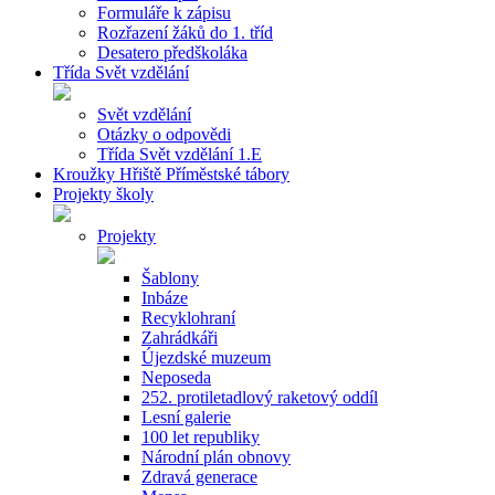
Formuláře k zápisu
Rozřazení žáků do 1. tříd
Desatero předškoláka
Třída Svět vzdělání
Svět vzdělání
Otázky o odpovědi
Třída Svět vzdělání 1.E
Kroužky Hřiště Příměstské tábory
Projekty školy
Projekty
Šablony
Inbáze
Recyklohraní
Zahrádkáři
Újezdské muzeum
Neposeda
252. protiletadlový raketový oddíl
Lesní galerie
100 let republiky
Národní plán obnovy
Zdravá generace