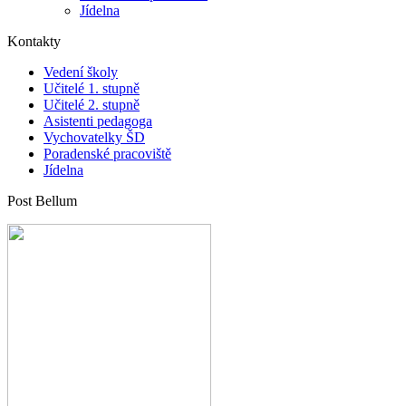
Jídelna
Kontakty
Vedení školy
Učitelé 1. stupně
Učitelé 2. stupně
Asistenti pedagoga
Vychovatelky ŠD
Poradenské pracoviště
Jídelna
Post Bellum