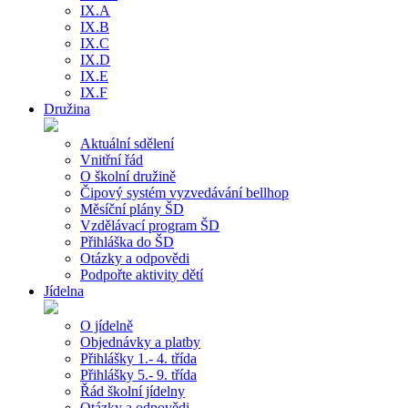
IX.A
IX.B
IX.C
IX.D
IX.E
IX.F
Družina
Aktuální sdělení
Vnitřní řád
O školní družině
Čipový systém vyzvedávání bellhop
Měsíční plány ŠD
Vzdělávací program ŠD
Přihláška do ŠD
Otázky a odpovědi
Podpořte aktivity dětí
Jídelna
O jídelně
Objednávky a platby
Přihlášky 1.- 4. třída
Přihlášky 5.- 9. třída
Řád školní jídelny
Otázky a odpovědi