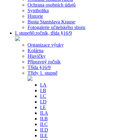
Ochrana osobních údajů
Symbolika
Historie
Busta Stanislava Krause
Fotogalerie učitelského sboru
I. stupeň0.ročník, třída §16/9
Organizace výuky
Kolárna
Hlavičky
Přípravný ročník
Třída §16/9
Třídy 1. stupně
I.A
I.B
I.C
I.D
I.E
II.A
II.B
II.C
II.D
II.E