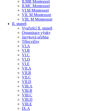
II.MB Montessori
II.MC Montessori
VI.M Montessori
VII. M Montessori
VIII. M Montessori
II. stupeň
Vyučující II. stupeň
Organizace výuky
Jazyková učebna
Tělocvičny
VI.A
VI.B
VI.C
VI.D
VI.E
VII.A
VII.B
VII.C
VII.D
VIII.A
VIII.B
VIII.C
VIII.D
VIII.E
IX.A