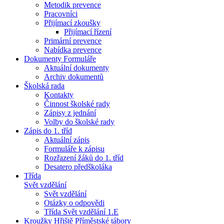
Metodik prevence
Pracovníci
Přijímací zkoušky
Přijímací řízení
Primární prevence
Nabídka prevence
Dokumenty Formuláře
Aktuální dokumenty
Archiv dokumentů
Školská rada
Kontakty
Činnost školské rady
Zápisy z jednání
Volby do školské rady
Zápis do 1. tříd
Aktuální zápis
Formuláře k zápisu
Rozřazení žáků do 1. tříd
Desatero předškoláka
Třída
Svět vzdělání
Svět vzdělání
Otázky o odpovědi
Třída Svět vzdělání 1.E
Kroužky Hřiště Příměstské tábory