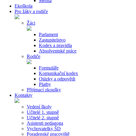
Mensa
Ekoškola
Pro žáky a rodiče
Žáci
Parlament
Zastupitelstvo
Kodex a pravidla
Absolventské práce
Rodiče
Formuláře
Komunikační kodex
Otázky a odpovědi
Platby
Přijímací zkoušky
Kontakty
Vedení školy
Učitelé 1. stupně
Učitelé 2. stupně
Asistenti pedagoga
Vychovatelky ŠD
Poradenské pracoviště