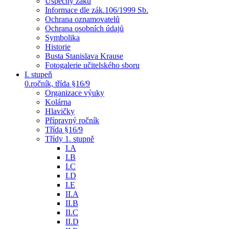
Úspěchy žáků
Informace dle zák.106/1999 Sb.
Ochrana oznamovatelů
Ochrana osobních údajů
Symbolika
Historie
Busta Stanislava Krause
Fotogalerie učitelského sboru
I. stupeň
0.ročník, třída §16/9
Organizace výuky
Kolárna
Hlavičky
Přípravný ročník
Třída §16/9
Třídy 1. stupně
I.A
I.B
I.C
I.D
I.E
II.A
II.B
II.C
II.D