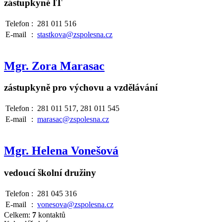
zástupkyně IT
Telefon
:
281 011 516
E-mail
:
stastkova@zspolesna.cz
Mgr. Zora Marasac
zástupkyně pro výchovu a vzdělávání
Telefon
:
281 011 517, 281 011 545
E-mail
:
marasac@zspolesna.cz
Mgr. Helena Vonešová
vedoucí školní družiny
Telefon
:
281 045 316
E-mail
:
vonesova@zspolesna.cz
Celkem:
7
kontaktů