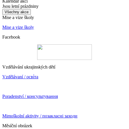
Kalendář akcí
Jsou letní prázdniny
Všechny akce
Mise a vize školy
Mise a vize školy
Facebook
Vzdělávání ukrajinských dětí
Vzdělávaní / осві́та
Poradenství / консультування
Mimoškolní aktivity / позакласні заходи
Měsíční obrázek