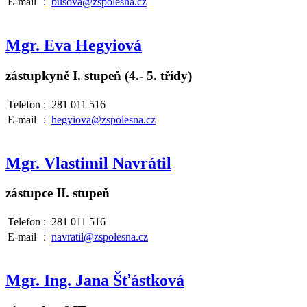
E-mail
:
busova@zspolesna.cz
Mgr. Eva Hegyiová
zástupkyně I. stupeň (4.- 5. třídy)
Telefon
:
281 011 516
E-mail
:
hegyiova@zspolesna.cz
Mgr. Vlastimil Navrátil
zástupce II. stupeň
Telefon
:
281 011 516
E-mail
:
navratil@zspolesna.cz
Mgr. Ing. Jana Šťástková