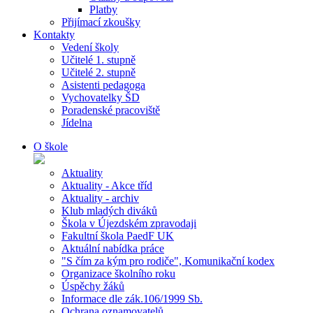
Platby
Přijímací zkoušky
Kontakty
Vedení školy
Učitelé 1. stupně
Učitelé 2. stupně
Asistenti pedagoga
Vychovatelky ŠD
Poradenské pracoviště
Jídelna
O škole
Aktuality
Aktuality - Akce tříd
Aktuality - archiv
Klub mladých diváků
Škola v Újezdském zpravodaji
Fakultní škola PaedF UK
Aktuální nabídka práce
"S čím za kým pro rodiče", Komunikační kodex
Organizace školního roku
Úspěchy žáků
Informace dle zák.106/1999 Sb.
Ochrana oznamovatelů