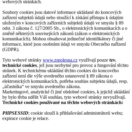
webových stránkách.
Soubory cookies jsou datové informace ukládané do koncových
zařízení subjektů údajů nebo sloužící k získání přístupu k údajům
uloženým v koncových zařízeních subjektů údajů ve smyslu § 89
odst. 3 zákona č. 127/2005 Sb., o elektronických komunikacích a o
změně některých souvisejících zákonů (zákon o elektronických
komunikacích). Mohou obsahovat jedinečné identifikátory či jiné
informace, které jsou osobními údaji ve smyslu Obecného nařízení
(GDPR).
Tyto webové stránky
www.zspolesna.cz
využívají pouze
tzv.
technické cookies
, jež jsou nezbytné pro provoz a fungování těchto
stránek. K technickému ukládání těchto cookies do koncového
zařízení není dle výše uvedeného ustanovení § 89 zákona o
elektronických komunikacích, potřeba souhlas subjektu údajů, resp.
„účastníka“ ve smyslu uvedeného zákona.
Marketingové, analytické či jiné obdobné cookies, k jejichž ukládání
by bylo třeba udělit Váš souhlas, tyto webové stránky nevyužívají.
Technické cookies používané na těchto webových stránkách:
PHPSESSID
; cookie slouží k přihlašování administrátorů webu;
expirace cookie je relace.