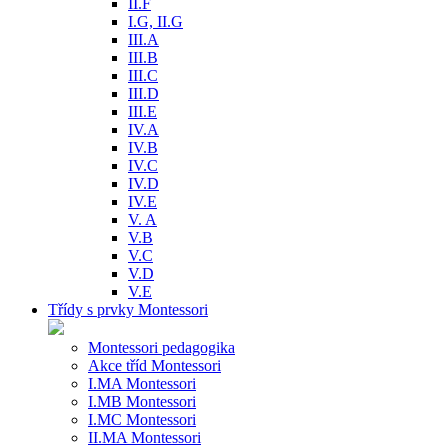
II.F
I.G, II.G
III.A
III.B
III.C
III.D
III.E
IV.A
IV.B
IV.C
IV.D
IV.E
V. A
V.B
V.C
V.D
V.E
Třídy s prvky Montessori
Montessori pedagogika
Akce tříd Montessori
I.MA Montessori
I.MB Montessori
I.MC Montessori
II.MA Montessori