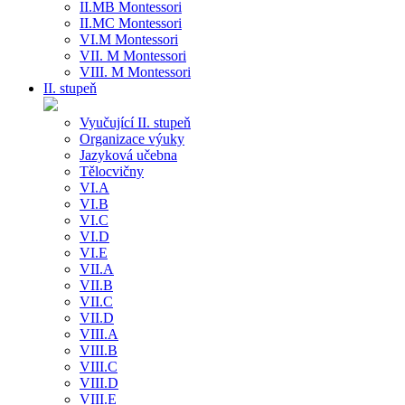
II.MB Montessori
II.MC Montessori
VI.M Montessori
VII. M Montessori
VIII. M Montessori
II. stupeň
Vyučující II. stupeň
Organizace výuky
Jazyková učebna
Tělocvičny
VI.A
VI.B
VI.C
VI.D
VI.E
VII.A
VII.B
VII.C
VII.D
VIII.A
VIII.B
VIII.C
VIII.D
VIII.E