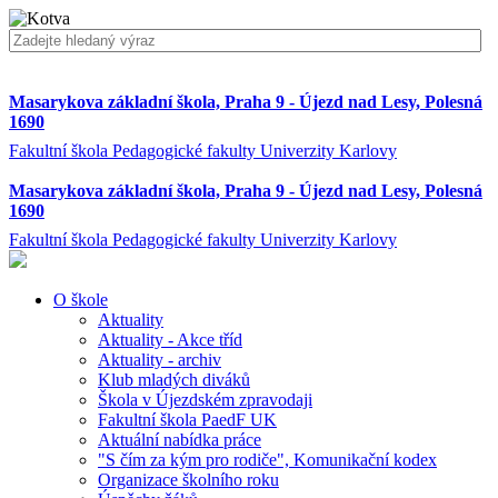
Masarykova základní škola, Praha 9 - Újezd nad Lesy, Polesná
1690
Fakultní škola Pedagogické fakulty Univerzity Karlovy
Masarykova základní škola, Praha 9 - Újezd nad Lesy, Polesná
1690
Fakultní škola Pedagogické fakulty Univerzity Karlovy
O škole
Aktuality
Aktuality - Akce tříd
Aktuality - archiv
Klub mladých diváků
Škola v Újezdském zpravodaji
Fakultní škola PaedF UK
Aktuální nabídka práce
"S čím za kým pro rodiče", Komunikační kodex
Organizace školního roku