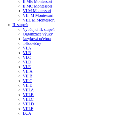
II.MB Montessori
II.MC Montessori
VI.M Montessori
VII. M Montessori
VIII. M Montessori
II. stupeň
Vyučující II. stupeň
Organizace výuky
Jazyková učebna
Tělocvičny
VI.A
VI.B
VI.C
VI.D
VI.E
VII.A
VII.B
VII.C
VII.D
VIII.A
VIII.B
VIII.C
VIII.D
VIII.E
IX.A