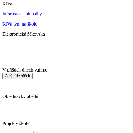
KiVa
Informace a aktuality
KiVa tým na škole
Elektronická žákovská
V příštích dnech vaříme
Celý jídelníček
.
Objednávky obědů
Projekty školy