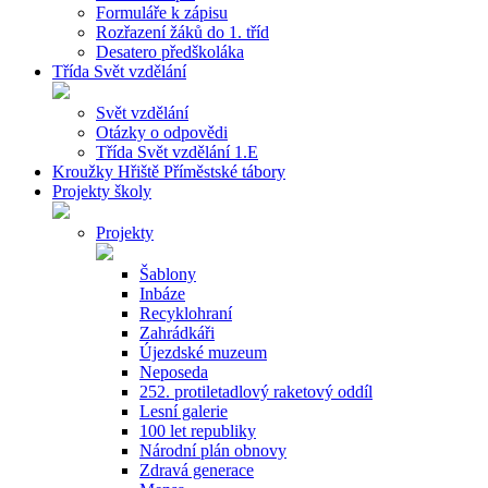
Formuláře k zápisu
Rozřazení žáků do 1. tříd
Desatero předškoláka
Třída Svět vzdělání
Svět vzdělání
Otázky o odpovědi
Třída Svět vzdělání 1.E
Kroužky Hřiště Příměstské tábory
Projekty školy
Projekty
Šablony
Inbáze
Recyklohraní
Zahrádkáři
Újezdské muzeum
Neposeda
252. protiletadlový raketový oddíl
Lesní galerie
100 let republiky
Národní plán obnovy
Zdravá generace