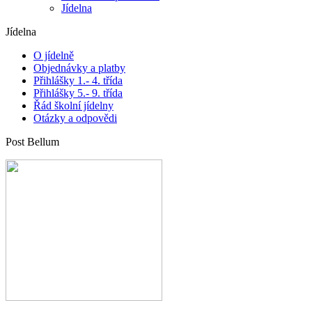
Jídelna
Jídelna
O jídelně
Objednávky a platby
Přihlášky 1.- 4. třída
Přihlášky 5.- 9. třída
Řád školní jídelny
Otázky a odpovědi
Post Bellum