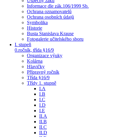
Úspěchy žáků
Informace dle zák.106/1999 Sb.
Ochrana oznamovatelů
Ochrana osobních údajů
Symbolika
Historie
Busta Stanislava Krause
Fotogalerie učitelského sboru
I. stupeň
0.ročník, třída §16/9
Organizace výuky
Kolárna
Hlavičky
Přípravný ročník
Třída §16/9
Třídy 1. stupně
I.A
I.B
I.C
I.D
I.E
II.A
II.B
II.C
II.D