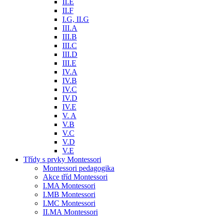
II.E
II.F
I.G, II.G
III.A
III.B
III.C
III.D
III.E
IV.A
IV.B
IV.C
IV.D
IV.E
V. A
V.B
V.C
V.D
V.E
Třídy s prvky Montessori
Montessori pedagogika
Akce tříd Montessori
I.MA Montessori
I.MB Montessori
I.MC Montessori
II.MA Montessori