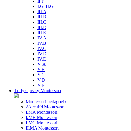
II.F
I.G, II.G
III.A
III.B
III.C
III.D
III.E
IV.A
IV.B
IV.C
IV.D
IV.E
V. A
V.B
V.C
V.D
V.E
Třídy s prvky Montessori
Montessori pedagogika
Akce tříd Montessori
I.MA Montessori
I.MB Montessori
I.MC Montessori
II.MA Montessori