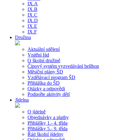
IX.A
IX.B
IX.C
IX.D
IX.E
IX.F
Družina
Aktuální sdělení
Vnitřní řád
O školní družině
Čipový systém vyzvedávání bellhop
Měsíční plány ŠD
Vzdělávací program ŠD
Přihláška do ŠD
Otázky a odpovědi
Podpořte aktivity dětí
Jídelna
O jídelně
Objednávky a platby
Přihlášky 1.- 4. třída
Přihlášky 5.- 9. třída
Řád školní jídelny
Otázky a odpovědi