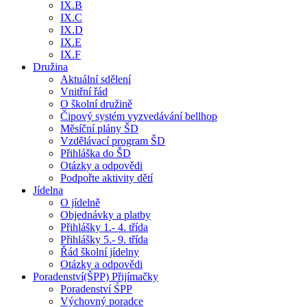
IX.B
IX.C
IX.D
IX.E
IX.F
Družina
Aktuální sdělení
Vnitřní řád
O školní družině
Čipový systém vyzvedávání bellhop
Měsíční plány ŠD
Vzdělávací program ŠD
Přihláška do ŠD
Otázky a odpovědi
Podpořte aktivity dětí
Jídelna
O jídelně
Objednávky a platby
Přihlášky 1.- 4. třída
Přihlášky 5.- 9. třída
Řád školní jídelny
Otázky a odpovědi
Poradenství(ŠPP) Přijímačky
Poradenství ŚPP
Výchovný poradce