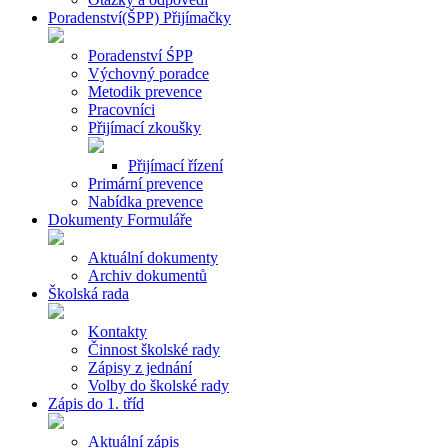
Poradenství(ŠPP) Přijímačky
Poradenství ŚPP
Výchovný poradce
Metodik prevence
Pracovníci
Přijímací zkoušky
Přijímací řízení
Primární prevence
Nabídka prevence
Dokumenty Formuláře
Aktuální dokumenty
Archiv dokumentů
Školská rada
Kontakty
Činnost školské rady
Zápisy z jednání
Volby do školské rady
Zápis do 1. tříd
Aktuální zápis