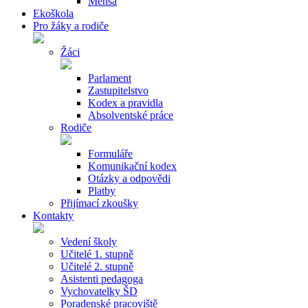
Mensa
Ekoškola
Pro žáky a rodiče
Žáci
Parlament
Zastupitelstvo
Kodex a pravidla
Absolventské práce
Rodiče
Formuláře
Komunikační kodex
Otázky a odpovědi
Platby
Přijímací zkoušky
Kontakty
Vedení školy
Učitelé 1. stupně
Učitelé 2. stupně
Asistenti pedagoga
Vychovatelky ŠD
Poradenské pracoviště