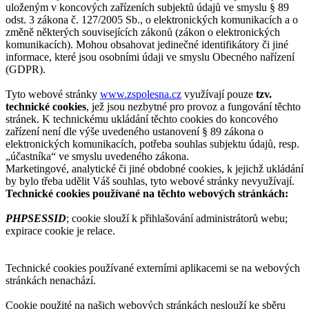
uloženým v koncových zařízeních subjektů údajů ve smyslu § 89
odst. 3 zákona č. 127/2005 Sb., o elektronických komunikacích a o
změně některých souvisejících zákonů (zákon o elektronických
komunikacích). Mohou obsahovat jedinečné identifikátory či jiné
informace, které jsou osobními údaji ve smyslu Obecného nařízení
(GDPR).
Tyto webové stránky
www.zspolesna.cz
využívají pouze
tzv.
technické cookies
, jež jsou nezbytné pro provoz a fungování těchto
stránek. K technickému ukládání těchto cookies do koncového
zařízení není dle výše uvedeného ustanovení § 89 zákona o
elektronických komunikacích, potřeba souhlas subjektu údajů, resp.
„účastníka“ ve smyslu uvedeného zákona.
Marketingové, analytické či jiné obdobné cookies, k jejichž ukládání
by bylo třeba udělit Váš souhlas, tyto webové stránky nevyužívají.
Technické cookies používané na těchto webových stránkách:
PHPSESSID
; cookie slouží k přihlašování administrátorů webu;
expirace cookie je relace.
Technické cookies používané externími aplikacemi se na webových
stránkách nenachází.
Cookie použité na našich webových stránkách neslouží ke sběru