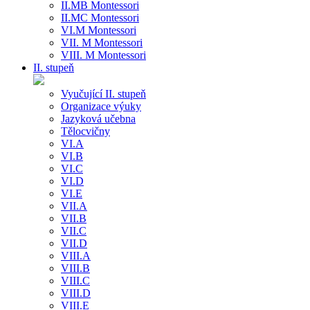
II.MB Montessori
II.MC Montessori
VI.M Montessori
VII. M Montessori
VIII. M Montessori
II. stupeň
Vyučující II. stupeň
Organizace výuky
Jazyková učebna
Tělocvičny
VI.A
VI.B
VI.C
VI.D
VI.E
VII.A
VII.B
VII.C
VII.D
VIII.A
VIII.B
VIII.C
VIII.D
VIII.E