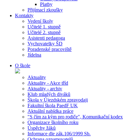
Platby
Přijímací zkoušky
Kontakty
Vedení školy
Učitelé 1. stupně
Učitelé 2. stupně
Asistenti pedagoga
Vychovatelky ŠD
Poradenské pracoviště
Jídelna
O škole
Aktuality
Aktuality - Akce tříd
Aktuality - archiv
Klub mladých diváků
Škola v Újezdském zpravodaji
Fakultní škola PaedF UK
Aktuální nabídka práce
"S čím za kým pro rodiče", Komunikační kodex
Organizace školního roku
Úspěchy žáků
Informace dle zák.106/1999 Sb.
Ochrana oznamovatelů