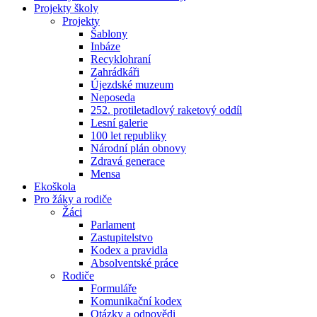
Projekty školy
Projekty
Šablony
Inbáze
Recyklohraní
Zahrádkáři
Újezdské muzeum
Neposeda
252. protiletadlový raketový oddíl
Lesní galerie
100 let republiky
Národní plán obnovy
Zdravá generace
Mensa
Ekoškola
Pro žáky a rodiče
Žáci
Parlament
Zastupitelstvo
Kodex a pravidla
Absolventské práce
Rodiče
Formuláře
Komunikační kodex
Otázky a odpovědi