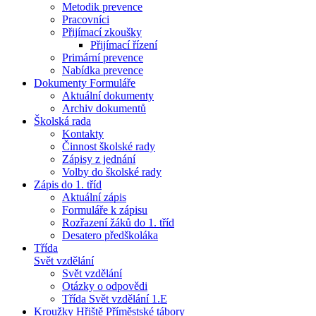
Metodik prevence
Pracovníci
Přijímací zkoušky
Přijímací řízení
Primární prevence
Nabídka prevence
Dokumenty Formuláře
Aktuální dokumenty
Archiv dokumentů
Školská rada
Kontakty
Činnost školské rady
Zápisy z jednání
Volby do školské rady
Zápis do 1. tříd
Aktuální zápis
Formuláře k zápisu
Rozřazení žáků do 1. tříd
Desatero předškoláka
Třída
Svět vzdělání
Svět vzdělání
Otázky o odpovědi
Třída Svět vzdělání 1.E
Kroužky Hřiště Příměstské tábory