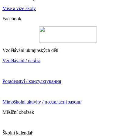
Mise a vize školy
Facebook
Vzdělávání ukrajinských dětí
Vzdělávaní / осві́та
Poradenství / консультування
Mimoškolní aktivity / позакласні заходи
Měsíční obrázek
Školní kalendář