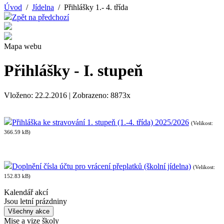
Úvod
/
Jídelna
/ Přihlášky 1.- 4. třída
Zpět na předchozí
Mapa webu
Přihlášky - I. stupeň
Vloženo: 22.2.2016 | Zobrazeno: 8873x
Přihláška ke stravování 1. stupeň (1.-4. třída) 2025/2026
(Velikost:
366.59 kB)
Doplnění čísla účtu pro vrácení přeplatků (školní jídelna)
(Velikost:
152.83 kB)
Kalendář akcí
Jsou letní prázdniny
Všechny akce
Mise a vize školy