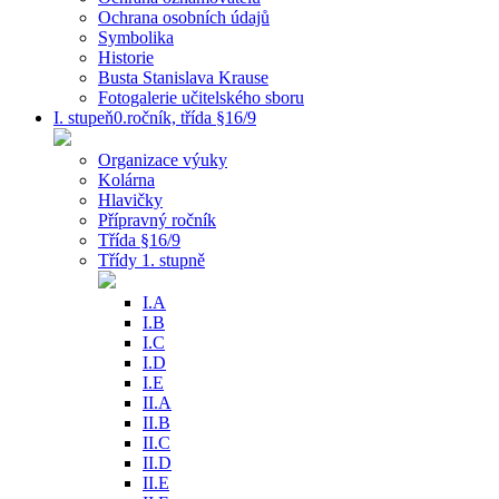
Ochrana osobních údajů
Symbolika
Historie
Busta Stanislava Krause
Fotogalerie učitelského sboru
I. stupeň0.ročník, třída §16/9
Organizace výuky
Kolárna
Hlavičky
Přípravný ročník
Třída §16/9
Třídy 1. stupně
I.A
I.B
I.C
I.D
I.E
II.A
II.B
II.C
II.D
II.E