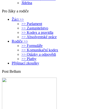
Jídelna
Pro žáky a rodiče
Žáci >>
>> Parlament
>> Zastupitelstvo
>> Kodex a pravidla
>> Absolventské práce
Rodiče >>
>> Formuláře
>> Komunikační kodex
>> Otázky a odpovědi
>> Platby
Přijímací zkoušky
Post Bellum