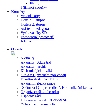
Platby
Přijímací zkoušky
Kontakty
Vedení školy
Učitelé 1. stupně
Učitelé 2. stupně
Asistenti pedagoga
Vychovatelky ŠD
Poradenské pracoviště
Jídelna
O škole
Aktuality
Aktuality - Akce tříd
Aktuality - archiv
Klub mladých diváků
Škola v Újezdském zpravodaji
Fakultní škola PaedF UK
Aktuální nabídka práce
"S čím za kým pro rodiče", Komunikační kodex
Organizace školního roku
Úspěchy žáků
Informace dle zák.106/1999 Sb.
Ochrana oznamovatelů