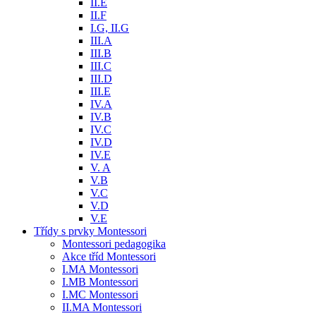
II.E
II.F
I.G, II.G
III.A
III.B
III.C
III.D
III.E
IV.A
IV.B
IV.C
IV.D
IV.E
V. A
V.B
V.C
V.D
V.E
Třídy s prvky Montessori
Montessori pedagogika
Akce tříd Montessori
I.MA Montessori
I.MB Montessori
I.MC Montessori
II.MA Montessori