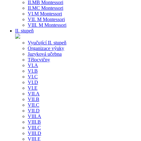
II.MB Montessori
II.MC Montessori
VI.M Montessori
VII. M Montessori
VIII. M Montessori
II. stupeň
Vyučující II. stupeň
Organizace výuky
Jazyková učebna
Tělocvičny
VI.A
VI.B
VI.C
VI.D
VI.E
VII.A
VII.B
VII.C
VII.D
VIII.A
VIII.B
VIII.C
VIII.D
VIII.E