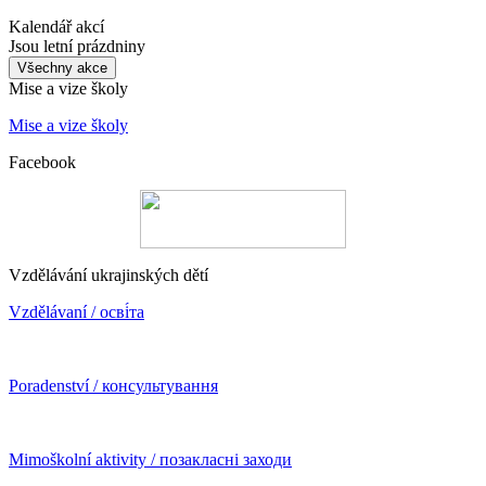
Kalendář akcí
Jsou letní prázdniny
Všechny akce
Mise a vize školy
Mise a vize školy
Facebook
Vzdělávání ukrajinských dětí
Vzdělávaní / осві́та
Poradenství / консультування
Mimoškolní aktivity / позакласні заходи