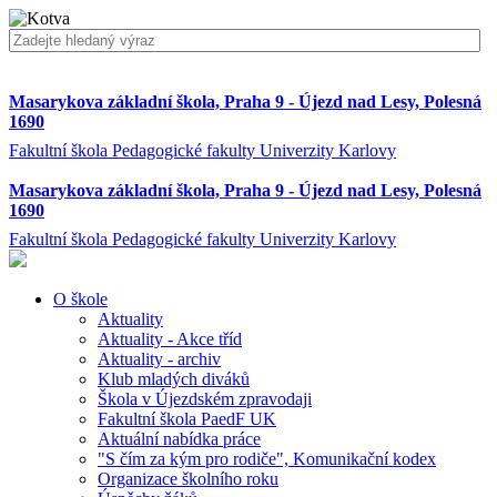
Masarykova základní škola, Praha 9 - Újezd nad Lesy, Polesná
1690
Fakultní škola Pedagogické fakulty Univerzity Karlovy
Masarykova základní škola, Praha 9 - Újezd nad Lesy, Polesná
1690
Fakultní škola Pedagogické fakulty Univerzity Karlovy
O škole
Aktuality
Aktuality - Akce tříd
Aktuality - archiv
Klub mladých diváků
Škola v Újezdském zpravodaji
Fakultní škola PaedF UK
Aktuální nabídka práce
"S čím za kým pro rodiče", Komunikační kodex
Organizace školního roku