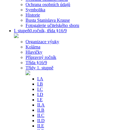
Ochrana osobních údajů
Symbolika
Historie
Busta Stanislava Krause
Fotogalerie učitelského sboru
I. stupeň0.ročník, třída §16/9
Organizace výuky
Kolárna
Hlavičky
Přípravný ročník
Třída §16/9
Třídy 1. stupně
I.A
I.B
I.C
I.D
I.E
II.A
II.B
II.C
II.D
II.E