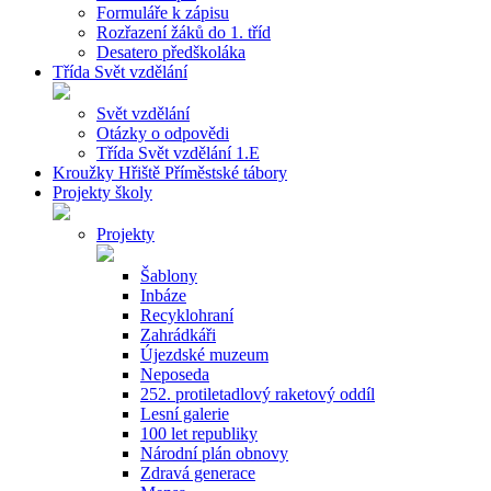
Formuláře k zápisu
Rozřazení žáků do 1. tříd
Desatero předškoláka
Třída Svět vzdělání
Svět vzdělání
Otázky o odpovědi
Třída Svět vzdělání 1.E
Kroužky Hřiště Příměstské tábory
Projekty školy
Projekty
Šablony
Inbáze
Recyklohraní
Zahrádkáři
Újezdské muzeum
Neposeda
252. protiletadlový raketový oddíl
Lesní galerie
100 let republiky
Národní plán obnovy
Zdravá generace