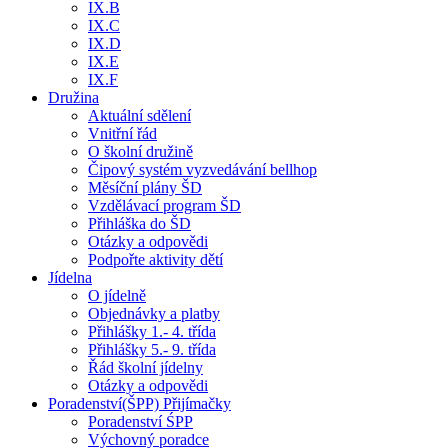
IX.B
IX.C
IX.D
IX.E
IX.F
Družina
Aktuální sdělení
Vnitřní řád
O školní družině
Čipový systém vyzvedávání bellhop
Měsíční plány ŠD
Vzdělávací program ŠD
Přihláška do ŠD
Otázky a odpovědi
Podpořte aktivity dětí
Jídelna
O jídelně
Objednávky a platby
Přihlášky 1.- 4. třída
Přihlášky 5.- 9. třída
Řád školní jídelny
Otázky a odpovědi
Poradenství(ŠPP) Přijímačky
Poradenství ŚPP
Výchovný poradce