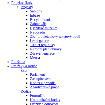
Projekty školy
Projekty
Šablony
Inbáze
Recyklohraní
Zahrádkáři
Újezdské muzeum
Neposeda
252. protiletadlový raketový oddíl
Lesní galerie
100 let republiky
Národní plán obnovy
Zdravá generace
Mensa
Ekoškola
Pro žáky a rodiče
Žáci
Parlament
Zastupitelstvo
Kodex a pravidla
Absolventské práce
Rodiče
Formuláře
Komunikační kodex
Otázky a odpovědi