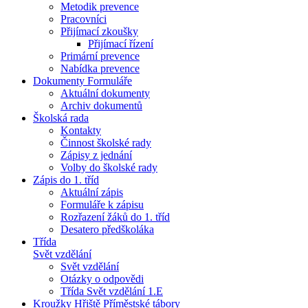
Metodik prevence
Pracovníci
Přijímací zkoušky
Přijímací řízení
Primární prevence
Nabídka prevence
Dokumenty Formuláře
Aktuální dokumenty
Archiv dokumentů
Školská rada
Kontakty
Činnost školské rady
Zápisy z jednání
Volby do školské rady
Zápis do 1. tříd
Aktuální zápis
Formuláře k zápisu
Rozřazení žáků do 1. tříd
Desatero předškoláka
Třída
Svět vzdělání
Svět vzdělání
Otázky o odpovědi
Třída Svět vzdělání 1.E
Kroužky Hřiště Příměstské tábory