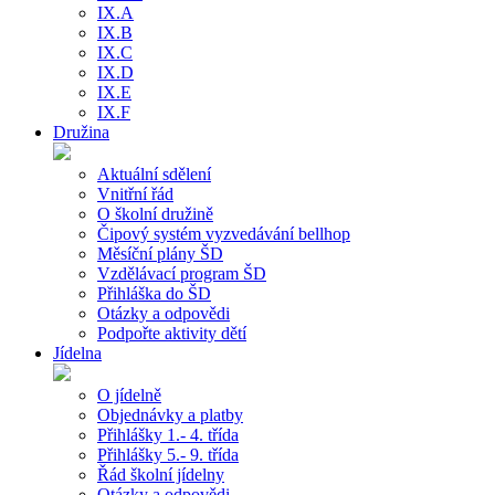
IX.A
IX.B
IX.C
IX.D
IX.E
IX.F
Družina
Aktuální sdělení
Vnitřní řád
O školní družině
Čipový systém vyzvedávání bellhop
Měsíční plány ŠD
Vzdělávací program ŠD
Přihláška do ŠD
Otázky a odpovědi
Podpořte aktivity dětí
Jídelna
O jídelně
Objednávky a platby
Přihlášky 1.- 4. třída
Přihlášky 5.- 9. třída
Řád školní jídelny
Otázky a odpovědi