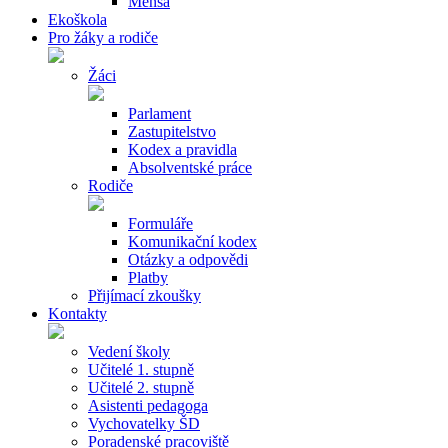
Mensa
Ekoškola
Pro žáky a rodiče
Žáci
Parlament
Zastupitelstvo
Kodex a pravidla
Absolventské práce
Rodiče
Formuláře
Komunikační kodex
Otázky a odpovědi
Platby
Přijímací zkoušky
Kontakty
Vedení školy
Učitelé 1. stupně
Učitelé 2. stupně
Asistenti pedagoga
Vychovatelky ŠD
Poradenské pracoviště