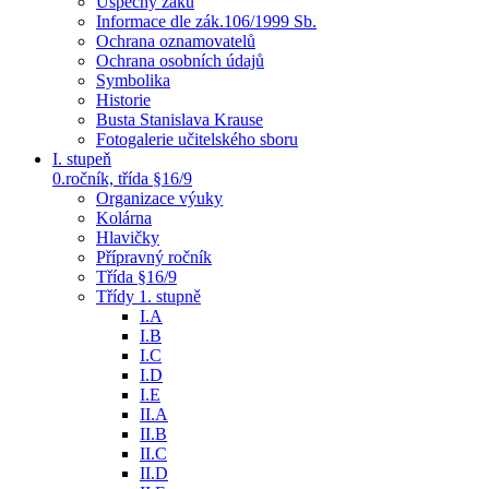
Úspěchy žáků
Informace dle zák.106/1999 Sb.
Ochrana oznamovatelů
Ochrana osobních údajů
Symbolika
Historie
Busta Stanislava Krause
Fotogalerie učitelského sboru
I. stupeň
0.ročník, třída §16/9
Organizace výuky
Kolárna
Hlavičky
Přípravný ročník
Třída §16/9
Třídy 1. stupně
I.A
I.B
I.C
I.D
I.E
II.A
II.B
II.C
II.D