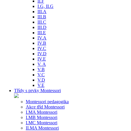
II.F
I.G, II.G
III.A
III.B
III.C
III.D
III.E
IV.A
IV.B
IV.C
IV.D
IV.E
V. A
V.B
V.C
V.D
V.E
Třídy s prvky Montessori
Montessori pedagogika
Akce tříd Montessori
I.MA Montessori
I.MB Montessori
I.MC Montessori
II.MA Montessori