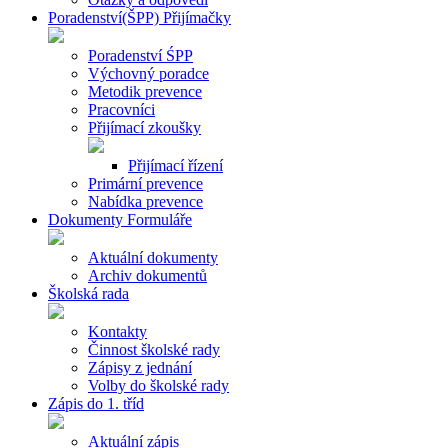
Poradenství(ŠPP) Přijímačky
Poradenství ŚPP
Výchovný poradce
Metodik prevence
Pracovníci
Přijímací zkoušky
Přijímací řízení
Primární prevence
Nabídka prevence
Dokumenty Formuláře
Aktuální dokumenty
Archiv dokumentů
Školská rada
Kontakty
Činnost školské rady
Zápisy z jednání
Volby do školské rady
Zápis do 1. tříd
Aktuální zápis