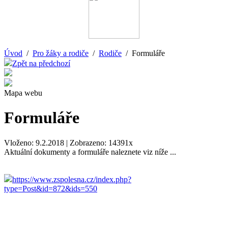
Úvod
/
Pro žáky a rodiče
/
Rodiče
/ Formuláře
Zpět na předchozí
Mapa webu
Formuláře
Vloženo: 9.2.2018 | Zobrazeno: 14391x
Aktuální dokumenty a formuláře naleznete viz níže ...
https://www.zspolesna.cz/index.php?
type=Post&id=872&ids=550