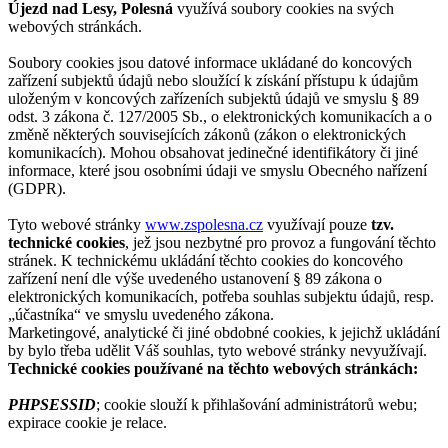
Újezd nad Lesy, Polesná
využívá soubory cookies na svých
webových stránkách.
Soubory cookies jsou datové informace ukládané do koncových
zařízení subjektů údajů nebo sloužící k získání přístupu k údajům
uloženým v koncových zařízeních subjektů údajů ve smyslu § 89
odst. 3 zákona č. 127/2005 Sb., o elektronických komunikacích a o
změně některých souvisejících zákonů (zákon o elektronických
komunikacích). Mohou obsahovat jedinečné identifikátory či jiné
informace, které jsou osobními údaji ve smyslu Obecného nařízení
(GDPR).
Tyto webové stránky
www.zspolesna.cz
využívají pouze
tzv.
technické cookies
, jež jsou nezbytné pro provoz a fungování těchto
stránek. K technickému ukládání těchto cookies do koncového
zařízení není dle výše uvedeného ustanovení § 89 zákona o
elektronických komunikacích, potřeba souhlas subjektu údajů, resp.
„účastníka“ ve smyslu uvedeného zákona.
Marketingové, analytické či jiné obdobné cookies, k jejichž ukládání
by bylo třeba udělit Váš souhlas, tyto webové stránky nevyužívají.
Technické cookies používané na těchto webových stránkách:
PHPSESSID
; cookie slouží k přihlašování administrátorů webu;
expirace cookie je relace.