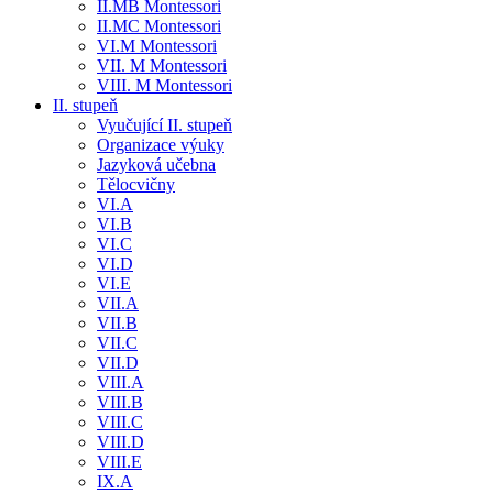
II.MB Montessori
II.MC Montessori
VI.M Montessori
VII. M Montessori
VIII. M Montessori
II. stupeň
Vyučující II. stupeň
Organizace výuky
Jazyková učebna
Tělocvičny
VI.A
VI.B
VI.C
VI.D
VI.E
VII.A
VII.B
VII.C
VII.D
VIII.A
VIII.B
VIII.C
VIII.D
VIII.E
IX.A