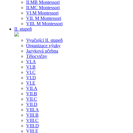
II.MB Montessori
II.MC Montessori
VI.M Montessori
VII. M Montessori
VIII. M Montessori
II. stupeň
Vyučující II. stupeň
Organizace výuky
Jazyková učebna
Tělocvičny
VI.A
VI.B
VI.C
VI.D
VI.E
VII.A
VII.B
VII.C
VII.D
VIII.A
VIII.B
VIII.C
VIII.D
VIII.E