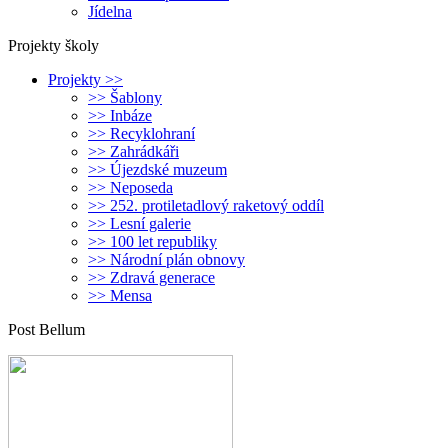
Jídelna
Projekty školy
Projekty >>
>> Šablony
>> Inbáze
>> Recyklohraní
>> Zahrádkáři
>> Újezdské muzeum
>> Neposeda
>> 252. protiletadlový raketový oddíl
>> Lesní galerie
>> 100 let republiky
>> Národní plán obnovy
>> Zdravá generace
>> Mensa
Post Bellum