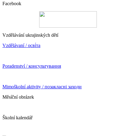
Facebook
Vzdělávání ukrajinských dětí
Vzdělávaní / осві́та
Poradenství / консультування
Mimoškolní aktivity / позакласні заходи
Měsíční obrázek
Školní kalendář