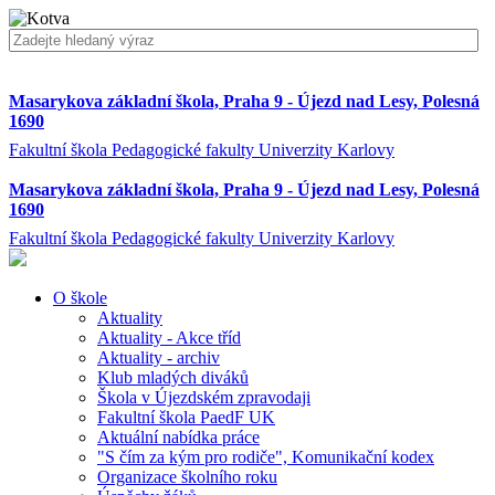
Masarykova základní škola, Praha 9 - Újezd nad Lesy, Polesná
1690
Fakultní škola Pedagogické fakulty Univerzity Karlovy
Masarykova základní škola, Praha 9 - Újezd nad Lesy, Polesná
1690
Fakultní škola Pedagogické fakulty Univerzity Karlovy
O škole
Aktuality
Aktuality - Akce tříd
Aktuality - archiv
Klub mladých diváků
Škola v Újezdském zpravodaji
Fakultní škola PaedF UK
Aktuální nabídka práce
"S čím za kým pro rodiče", Komunikační kodex
Organizace školního roku