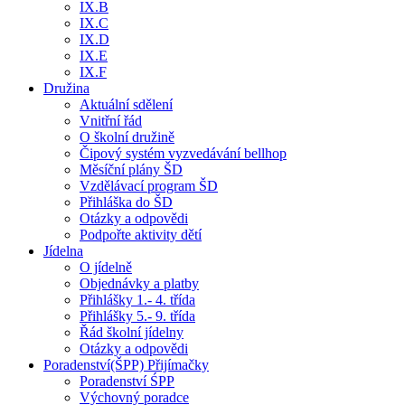
IX.B
IX.C
IX.D
IX.E
IX.F
Družina
Aktuální sdělení
Vnitřní řád
O školní družině
Čipový systém vyzvedávání bellhop
Měsíční plány ŠD
Vzdělávací program ŠD
Přihláška do ŠD
Otázky a odpovědi
Podpořte aktivity dětí
Jídelna
O jídelně
Objednávky a platby
Přihlášky 1.- 4. třída
Přihlášky 5.- 9. třída
Řád školní jídelny
Otázky a odpovědi
Poradenství(ŠPP) Přijímačky
Poradenství ŚPP
Výchovný poradce