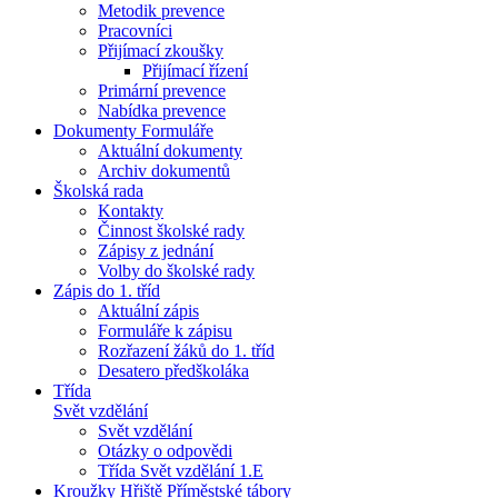
Metodik prevence
Pracovníci
Přijímací zkoušky
Přijímací řízení
Primární prevence
Nabídka prevence
Dokumenty Formuláře
Aktuální dokumenty
Archiv dokumentů
Školská rada
Kontakty
Činnost školské rady
Zápisy z jednání
Volby do školské rady
Zápis do 1. tříd
Aktuální zápis
Formuláře k zápisu
Rozřazení žáků do 1. tříd
Desatero předškoláka
Třída
Svět vzdělání
Svět vzdělání
Otázky o odpovědi
Třída Svět vzdělání 1.E
Kroužky Hřiště Příměstské tábory