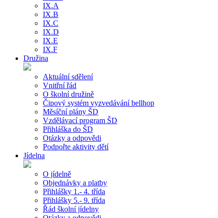
IX.A
IX.B
IX.C
IX.D
IX.E
IX.F
Družina
Aktuální sdělení
Vnitřní řád
O školní družině
Čipový systém vyzvedávání bellhop
Měsíční plány ŠD
Vzdělávací program ŠD
Přihláška do ŠD
Otázky a odpovědi
Podpořte aktivity dětí
Jídelna
O jídelně
Objednávky a platby
Přihlášky 1.- 4. třída
Přihlášky 5.- 9. třída
Řád školní jídelny
Otázky a odpovědi