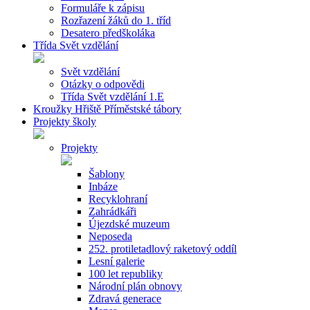
Formuláře k zápisu
Rozřazení žáků do 1. tříd
Desatero předškoláka
Třída Svět vzdělání
Svět vzdělání
Otázky o odpovědi
Třída Svět vzdělání 1.E
Kroužky Hřiště Příměstské tábory
Projekty školy
Projekty
Šablony
Inbáze
Recyklohraní
Zahrádkáři
Újezdské muzeum
Neposeda
252. protiletadlový raketový oddíl
Lesní galerie
100 let republiky
Národní plán obnovy
Zdravá generace