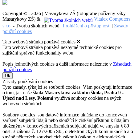
Copyright © - 2026 | Masarykova ZŠ (fotografie pořízeny žáky
Masarykovy ZŠ) &
Vitalex Computers
s.r.o.
- Tvorba školních webů |
Prohlášení o přístupnosti
|
Zásady
použití cookies
Tato webová stránka používá cookies
Tato webová stránka používá nezbytné technické cookies pro
zajištění správné funkcionality webu.
Popis jednotlivých cookies a další informace naleznete v
Zásadách
použití cookies
Ok
Zásady používání cookies
Tyto zásady, týkající se souborů cookies, Vám poskytují informace
o tom, jak naše škola
Masarykova základní škola, Praha 9 -
Újezd nad Lesy, Polesná
využívá soubory cookies na svých
webových stránkách.
Soubory cookies jsou datové informace ukládané do koncových
zařízení subjektů údajů nebo sloužící k získání přístupu k údajům
uloženým v koncových zařízeních subjektů údajů ve smyslu § 89
odst. 3 zákona č. 127/2005 Sb., o elektronických komunikacích a o
změně některých souvisejících zákonů (zákon o elektronických