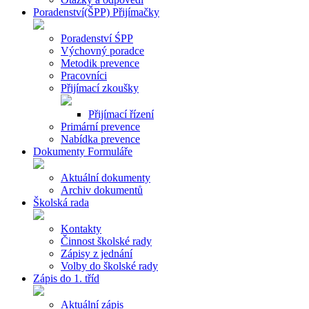
Poradenství(ŠPP) Přijímačky
Poradenství ŚPP
Výchovný poradce
Metodik prevence
Pracovníci
Přijímací zkoušky
Přijímací řízení
Primární prevence
Nabídka prevence
Dokumenty Formuláře
Aktuální dokumenty
Archiv dokumentů
Školská rada
Kontakty
Činnost školské rady
Zápisy z jednání
Volby do školské rady
Zápis do 1. tříd
Aktuální zápis