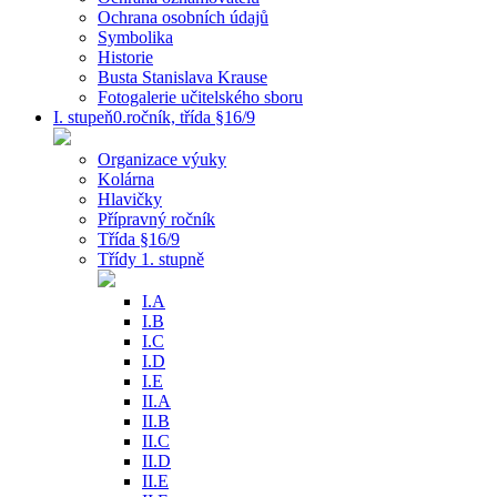
Ochrana osobních údajů
Symbolika
Historie
Busta Stanislava Krause
Fotogalerie učitelského sboru
I. stupeň0.ročník, třída §16/9
Organizace výuky
Kolárna
Hlavičky
Přípravný ročník
Třída §16/9
Třídy 1. stupně
I.A
I.B
I.C
I.D
I.E
II.A
II.B
II.C
II.D
II.E