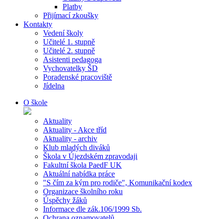
Platby
Přijímací zkoušky
Kontakty
Vedení školy
Učitelé 1. stupně
Učitelé 2. stupně
Asistenti pedagoga
Vychovatelky ŠD
Poradenské pracoviště
Jídelna
O škole
Aktuality
Aktuality - Akce tříd
Aktuality - archiv
Klub mladých diváků
Škola v Újezdském zpravodaji
Fakultní škola PaedF UK
Aktuální nabídka práce
"S čím za kým pro rodiče", Komunikační kodex
Organizace školního roku
Úspěchy žáků
Informace dle zák.106/1999 Sb.
Ochrana oznamovatelů