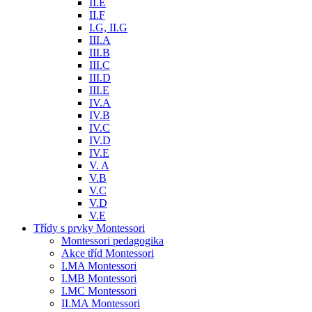
II.E
II.F
I.G, II.G
III.A
III.B
III.C
III.D
III.E
IV.A
IV.B
IV.C
IV.D
IV.E
V. A
V.B
V.C
V.D
V.E
Třídy s prvky Montessori
Montessori pedagogika
Akce tříd Montessori
I.MA Montessori
I.MB Montessori
I.MC Montessori
II.MA Montessori