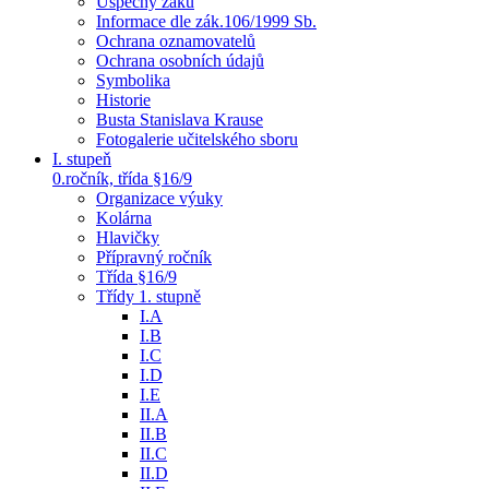
Úspěchy žáků
Informace dle zák.106/1999 Sb.
Ochrana oznamovatelů
Ochrana osobních údajů
Symbolika
Historie
Busta Stanislava Krause
Fotogalerie učitelského sboru
I. stupeň
0.ročník, třída §16/9
Organizace výuky
Kolárna
Hlavičky
Přípravný ročník
Třída §16/9
Třídy 1. stupně
I.A
I.B
I.C
I.D
I.E
II.A
II.B
II.C
II.D