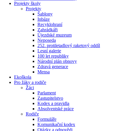
Projekty školy
Projekty
Šablony
Inbáze
Recyklohraní
Zahrádkáři
Újezdské muzeum
Neposeda
252. protiletadlový raketový oddíl
Lesní galerie
100 let republiky
Národní plán obnovy
Zdravá generace
Mensa
Ekoškola
Pro žáky a rodiče
Žáci
Parlament
Zastupitelstvo
Kodex a pravidla
Absolventské práce
Rodiče
Formuláře
Komunikační kodex
Otázky a odpovědi