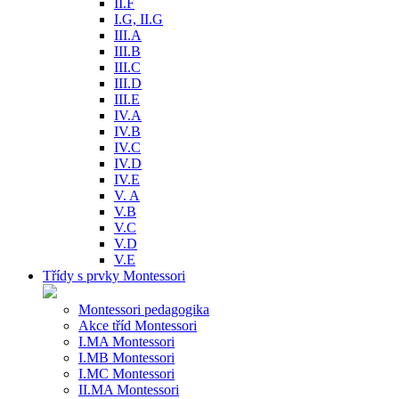
II.F
I.G, II.G
III.A
III.B
III.C
III.D
III.E
IV.A
IV.B
IV.C
IV.D
IV.E
V. A
V.B
V.C
V.D
V.E
Třídy s prvky Montessori
Montessori pedagogika
Akce tříd Montessori
I.MA Montessori
I.MB Montessori
I.MC Montessori
II.MA Montessori