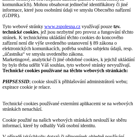
komunikacích). Mohou obsahovat jedinečné identifikátory či jiné
informace, které jsou osobními údaji ve smyslu Obecného nařízení
(GDPR).
Tyto webové stránky
www.zspolesna.cz
využívají pouze
tzv.
technické cookies
, jež jsou nezbytné pro provoz a fungování těchto
stránek. K technickému ukládání těchto cookies do koncového
zařízení není dle výše uvedeného ustanovení § 89 zákona o
elektronických komunikacích, potřeba souhlas subjektu údajů, resp.
„účastníka“ ve smyslu uvedeného zákona.
Marketingové, analytické či jiné obdobné cookies, k jejichž ukládání
by bylo třeba udělit Váš souhlas, tyto webové stránky nevyužívají.
Technické cookies používané na těchto webových stránkách:
PHPSESSID
; cookie slouží k přihlašování administrátorů webu;
expirace cookie je relace.
Technické cookies používané externími aplikacemi se na webových
stránkách nenachází.
Cookie použité na našich webových stránkách neslouží ke sběru
informací, které by odhalily Vaši osobní identitu.
V případě jakýchkoliv dotazů či připomínek ohledně používání