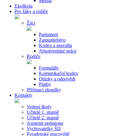
Mensa
Ekoškola
Pro žáky a rodiče
Žáci
Parlament
Zastupitelstvo
Kodex a pravidla
Absolventské práce
Rodiče
Formuláře
Komunikační kodex
Otázky a odpovědi
Platby
Přijímací zkoušky
Kontakty
Vedení školy
Učitelé 1. stupně
Učitelé 2. stupně
Asistenti pedagoga
Vychovatelky ŠD
Poradenské pracoviště