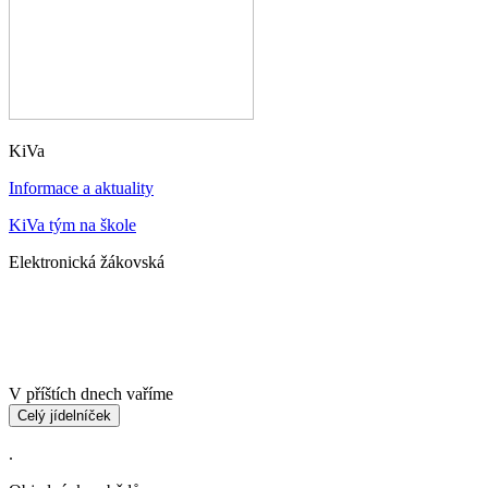
KiVa
Informace a aktuality
KiVa tým na škole
Elektronická žákovská
V příštích dnech vaříme
Celý jídelníček
.