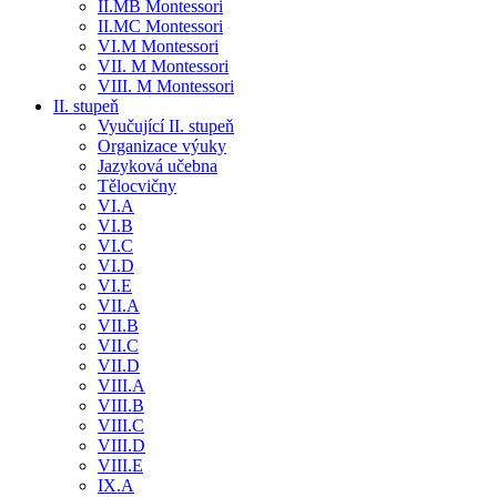
II.MB Montessori
II.MC Montessori
VI.M Montessori
VII. M Montessori
VIII. M Montessori
II. stupeň
Vyučující II. stupeň
Organizace výuky
Jazyková učebna
Tělocvičny
VI.A
VI.B
VI.C
VI.D
VI.E
VII.A
VII.B
VII.C
VII.D
VIII.A
VIII.B
VIII.C
VIII.D
VIII.E
IX.A