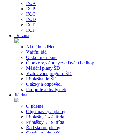
IX.A
IX.B
IX.C
IX.D
IX.E
IX.F
Družina
Aktuální sdělení
Vnitřní řád
O školní družině
Čipový systém vyzvedávání bellhop
Měsíční plány ŠD
Vzdělávací program ŠD
Přihláška do ŠD
Otázky a odpovědi
Podpořte aktivity dětí
Jídelna
O jídelně
Objednávky a platby
Přihlášky 1.- 4. třída
Přihlášky 5.- 9. třída
Řád školní jídelny
Otázky a odpovědi