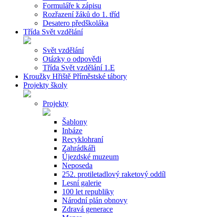
Formuláře k zápisu
Rozřazení žáků do 1. tříd
Desatero předškoláka
Třída Svět vzdělání
Svět vzdělání
Otázky o odpovědi
Třída Svět vzdělání 1.E
Kroužky Hřiště Příměstské tábory
Projekty školy
Projekty
Šablony
Inbáze
Recyklohraní
Zahrádkáři
Újezdské muzeum
Neposeda
252. protiletadlový raketový oddíl
Lesní galerie
100 let republiky
Národní plán obnovy
Zdravá generace