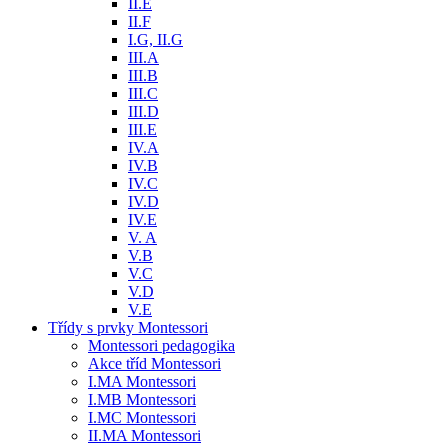
II.E
II.F
I.G, II.G
III.A
III.B
III.C
III.D
III.E
IV.A
IV.B
IV.C
IV.D
IV.E
V. A
V.B
V.C
V.D
V.E
Třídy s prvky Montessori
Montessori pedagogika
Akce tříd Montessori
I.MA Montessori
I.MB Montessori
I.MC Montessori
II.MA Montessori