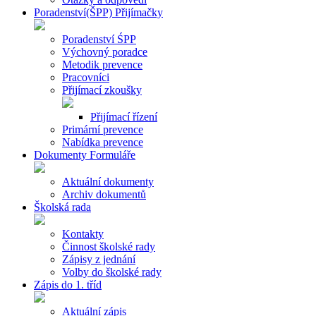
Poradenství(ŠPP) Přijímačky
Poradenství ŚPP
Výchovný poradce
Metodik prevence
Pracovníci
Přijímací zkoušky
Přijímací řízení
Primární prevence
Nabídka prevence
Dokumenty Formuláře
Aktuální dokumenty
Archiv dokumentů
Školská rada
Kontakty
Činnost školské rady
Zápisy z jednání
Volby do školské rady
Zápis do 1. tříd
Aktuální zápis