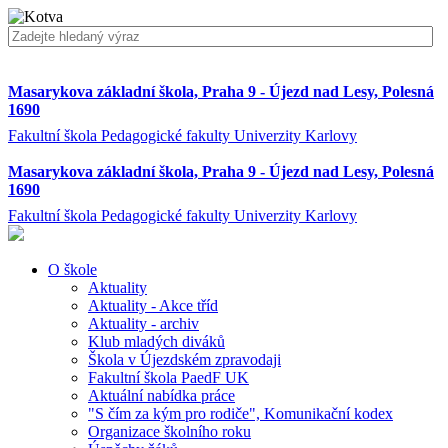
Masarykova základní škola, Praha 9 - Újezd nad Lesy, Polesná
1690
Fakultní škola Pedagogické fakulty Univerzity Karlovy
Masarykova základní škola, Praha 9 - Újezd nad Lesy, Polesná
1690
Fakultní škola Pedagogické fakulty Univerzity Karlovy
O škole
Aktuality
Aktuality - Akce tříd
Aktuality - archiv
Klub mladých diváků
Škola v Újezdském zpravodaji
Fakultní škola PaedF UK
Aktuální nabídka práce
"S čím za kým pro rodiče", Komunikační kodex
Organizace školního roku