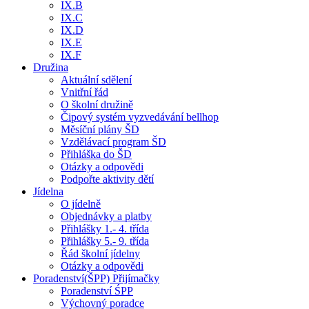
IX.B
IX.C
IX.D
IX.E
IX.F
Družina
Aktuální sdělení
Vnitřní řád
O školní družině
Čipový systém vyzvedávání bellhop
Měsíční plány ŠD
Vzdělávací program ŠD
Přihláška do ŠD
Otázky a odpovědi
Podpořte aktivity dětí
Jídelna
O jídelně
Objednávky a platby
Přihlášky 1.- 4. třída
Přihlášky 5.- 9. třída
Řád školní jídelny
Otázky a odpovědi
Poradenství(ŠPP) Přijímačky
Poradenství ŚPP
Výchovný poradce