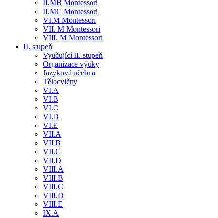
II.MB Montessori
II.MC Montessori
VI.M Montessori
VII. M Montessori
VIII. M Montessori
II. stupeň
Vyučující II. stupeň
Organizace výuky
Jazyková učebna
Tělocvičny
VI.A
VI.B
VI.C
VI.D
VI.E
VII.A
VII.B
VII.C
VII.D
VIII.A
VIII.B
VIII.C
VIII.D
VIII.E
IX.A