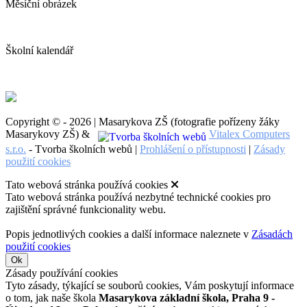
Měsíční obrázek
Školní kalendář
Copyright © - 2026 | Masarykova ZŠ (fotografie pořízeny žáky
Masarykovy ZŠ) &
Vitalex Computers
s.r.o.
- Tvorba školních webů |
Prohlášení o přístupnosti
|
Zásady
použití cookies
Tato webová stránka používá cookies
Tato webová stránka používá nezbytné technické cookies pro
zajištění správné funkcionality webu.
Popis jednotlivých cookies a další informace naleznete v
Zásadách
použití cookies
Ok
Zásady používání cookies
Tyto zásady, týkající se souborů cookies, Vám poskytují informace
o tom, jak naše škola
Masarykova základní škola, Praha 9 -