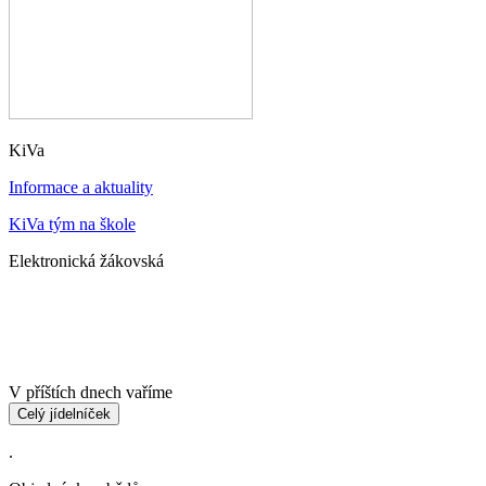
KiVa
Informace a aktuality
KiVa tým na škole
Elektronická žákovská
V příštích dnech vaříme
Celý jídelníček
.