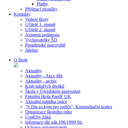
Platby
Přijímací zkoušky
Kontakty
Vedení školy
Učitelé 1. stupně
Učitelé 2. stupně
Asistenti pedagoga
Vychovatelky ŠD
Poradenské pracoviště
Jídelna
O škole
Aktuality
Aktuality - Akce tříd
Aktuality - archiv
Klub mladých diváků
Škola v Újezdském zpravodaji
Fakultní škola PaedF UK
Aktuální nabídka práce
"S čím za kým pro rodiče", Komunikační kodex
Organizace školního roku
Úspěchy žáků
Informace dle zák.106/1999 Sb.
Ochrana oznamovatelů