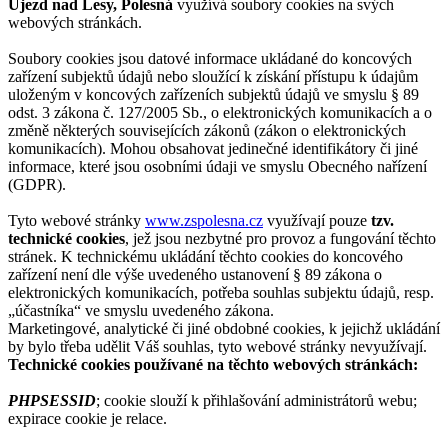
Újezd nad Lesy, Polesná
využívá soubory cookies na svých
webových stránkách.
Soubory cookies jsou datové informace ukládané do koncových
zařízení subjektů údajů nebo sloužící k získání přístupu k údajům
uloženým v koncových zařízeních subjektů údajů ve smyslu § 89
odst. 3 zákona č. 127/2005 Sb., o elektronických komunikacích a o
změně některých souvisejících zákonů (zákon o elektronických
komunikacích). Mohou obsahovat jedinečné identifikátory či jiné
informace, které jsou osobními údaji ve smyslu Obecného nařízení
(GDPR).
Tyto webové stránky
www.zspolesna.cz
využívají pouze
tzv.
technické cookies
, jež jsou nezbytné pro provoz a fungování těchto
stránek. K technickému ukládání těchto cookies do koncového
zařízení není dle výše uvedeného ustanovení § 89 zákona o
elektronických komunikacích, potřeba souhlas subjektu údajů, resp.
„účastníka“ ve smyslu uvedeného zákona.
Marketingové, analytické či jiné obdobné cookies, k jejichž ukládání
by bylo třeba udělit Váš souhlas, tyto webové stránky nevyužívají.
Technické cookies používané na těchto webových stránkách:
PHPSESSID
; cookie slouží k přihlašování administrátorů webu;
expirace cookie je relace.