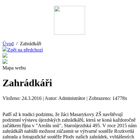
Úvod
/ Zahrádkáři
Zpět na předchozí
Mapa webu
Zahrádkáři
Vloženo: 24.3.2016 | Autor: Administrátor | Zobrazeno: 14778x
Patří už k tradici podzimu, že žáci Masarykovy ZŠ navštěvují
podzimní výstavu újezdských zahrádkářů, která se koná každoročně
začátkem října v "Areálu snů", Staroújezdská 495. V roce 2015 nám
zahrádkáři nabídli možnost zúčastnit se výtvarné soutěže Rozkvetlá
zahrada a fotografické soutěže Plody našich zahrádek, vyhlášených