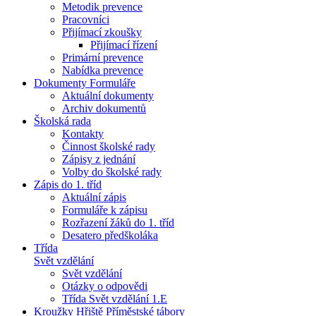
Metodik prevence
Pracovníci
Přijímací zkoušky
Přijímací řízení
Primární prevence
Nabídka prevence
Dokumenty Formuláře
Aktuální dokumenty
Archiv dokumentů
Školská rada
Kontakty
Činnost školské rady
Zápisy z jednání
Volby do školské rady
Zápis do 1. tříd
Aktuální zápis
Formuláře k zápisu
Rozřazení žáků do 1. tříd
Desatero předškoláka
Třída
Svět vzdělání
Svět vzdělání
Otázky o odpovědi
Třída Svět vzdělání 1.E
Kroužky Hřiště Příměstské tábory