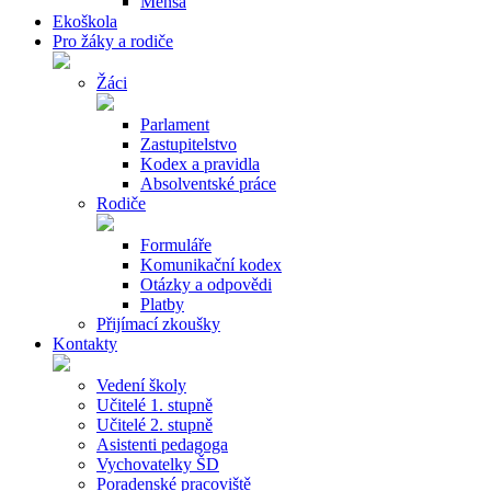
Mensa
Ekoškola
Pro žáky a rodiče
Žáci
Parlament
Zastupitelstvo
Kodex a pravidla
Absolventské práce
Rodiče
Formuláře
Komunikační kodex
Otázky a odpovědi
Platby
Přijímací zkoušky
Kontakty
Vedení školy
Učitelé 1. stupně
Učitelé 2. stupně
Asistenti pedagoga
Vychovatelky ŠD
Poradenské pracoviště