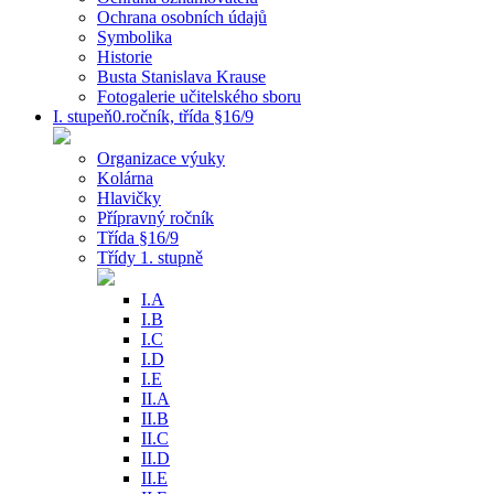
Ochrana osobních údajů
Symbolika
Historie
Busta Stanislava Krause
Fotogalerie učitelského sboru
I. stupeň0.ročník, třída §16/9
Organizace výuky
Kolárna
Hlavičky
Přípravný ročník
Třída §16/9
Třídy 1. stupně
I.A
I.B
I.C
I.D
I.E
II.A
II.B
II.C
II.D
II.E