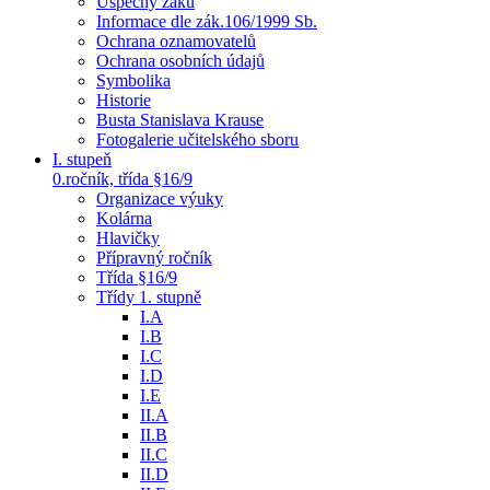
Úspěchy žáků
Informace dle zák.106/1999 Sb.
Ochrana oznamovatelů
Ochrana osobních údajů
Symbolika
Historie
Busta Stanislava Krause
Fotogalerie učitelského sboru
I. stupeň
0.ročník, třída §16/9
Organizace výuky
Kolárna
Hlavičky
Přípravný ročník
Třída §16/9
Třídy 1. stupně
I.A
I.B
I.C
I.D
I.E
II.A
II.B
II.C
II.D