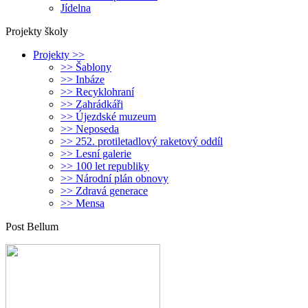
Jídelna
Projekty školy
Projekty >>
>> Šablony
>> Inbáze
>> Recyklohraní
>> Zahrádkáři
>> Újezdské muzeum
>> Neposeda
>> 252. protiletadlový raketový oddíl
>> Lesní galerie
>> 100 let republiky
>> Národní plán obnovy
>> Zdravá generace
>> Mensa
Post Bellum