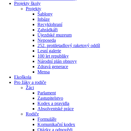
Projekty školy
Projekty
Šablony
Inbáze
Recyklohraní
Zahrádkáři
Újezdské muzeum
Neposeda
252. protiletadlový raketový oddíl
Lesní galerie
100 let republiky
Národní plán obnovy
Zdravá generace
Mensa
Ekoškola
Pro žáky a rodiče
Žáci
Parlament
Zastupitelstvo
Kodex a pravidla
Absolventské práce
Rodiče
Formuláře
Komunikační kodex
Otázky a odpovědi