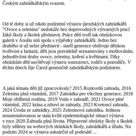
Českým zahrádkářským svazem.
Od té doby si už nikdo podzimní výstavu újezdských zahrádkářů
"Ovoce a zelenina" nedokáže bez doprovodných výtvarných prací
žáků školy a školek představit. Práce dětí tvoří tak obrázkovou
galerii v Areálu snů spolu s výpěstky zahrádkářů. Jedno bez
druhého si už nelze představit - starší generace obdivuje dětskou
tvořivost a fantazii, děti jsou pravidelně seznamovány s moštováním,
jednotlivými druhy ovoce, zeleniny, koření a květinami. Díky
obrázkům dětí navštěvují výstavu sourozenci, rodiče a prarodiče. V
těchto dnech žije Újezd generačně zahrádkářským podzimem.
A jaká témata děti již zpracovávaly? 2015 Rozkvetlá zahrada, 2016
Zelenina plná vitamínů, 2017 Zahrádka pro všechny generace, 2018
Moje oblíbená rostlina, 2019 Voda v zahradě, 2021 Ovoce plné
vitamínů, 2022 krása a zdraví ze zahrady, 2023 Kvetoucí zahrada,
2024 Úroda ze zahrádky, 2025 Zeleninová zahrádka. Jedinou
nenainstalovanou se stala kvůli epidemiologické situaci výstava
v roce 2020 Zahrada plná života. Připravené obrázky školy a školek
byly sdíleny na webových stránkách školy, zahrádkářů a úřadu. Na
podzim 2024 se výstava uskuteční už podesáté ...