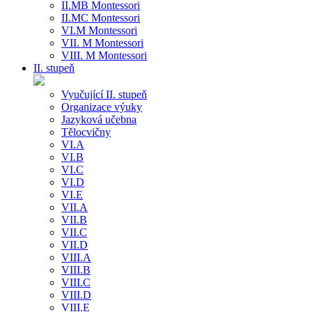
II.MB Montessori
II.MC Montessori
VI.M Montessori
VII. M Montessori
VIII. M Montessori
II. stupeň
Vyučující II. stupeň
Organizace výuky
Jazyková učebna
Tělocvičny
VI.A
VI.B
VI.C
VI.D
VI.E
VII.A
VII.B
VII.C
VII.D
VIII.A
VIII.B
VIII.C
VIII.D
VIII.E