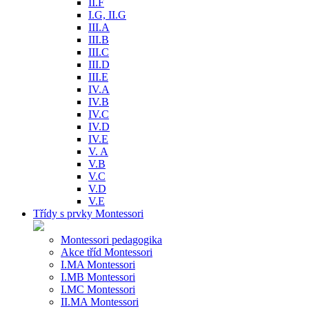
II.F
I.G, II.G
III.A
III.B
III.C
III.D
III.E
IV.A
IV.B
IV.C
IV.D
IV.E
V. A
V.B
V.C
V.D
V.E
Třídy s prvky Montessori
Montessori pedagogika
Akce tříd Montessori
I.MA Montessori
I.MB Montessori
I.MC Montessori
II.MA Montessori