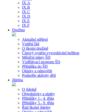
IX.A
IX.B
IX.C
IX.D
IX.E
IX.F
Družina
Aktuální sdělení
Vnitřní řád
O školní družině
Čipový systém vyzvedávání bellhop
Měsíční plány ŠD
Vzdělávací program ŠD
Přihláška do ŠD
Otázky a odpovědi
Podpořte aktivity dětí
Jídelna
O jídelně
Objednávky a platby
Přihlášky 1.- 4. třída
Přihlášky 5.- 9. třída
Řád školní jídelny
Otázky a odpovědi