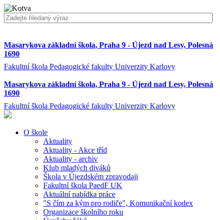
Masarykova základní škola, Praha 9 - Újezd nad Lesy, Polesná
1690
Fakultní škola Pedagogické fakulty Univerzity Karlovy
Masarykova základní škola, Praha 9 - Újezd nad Lesy, Polesná
1690
Fakultní škola Pedagogické fakulty Univerzity Karlovy
O škole
Aktuality
Aktuality - Akce tříd
Aktuality - archiv
Klub mladých diváků
Škola v Újezdském zpravodaji
Fakultní škola PaedF UK
Aktuální nabídka práce
"S čím za kým pro rodiče", Komunikační kodex
Organizace školního roku