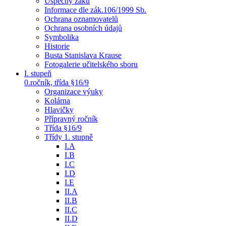
Úspěchy žáků
Informace dle zák.106/1999 Sb.
Ochrana oznamovatelů
Ochrana osobních údajů
Symbolika
Historie
Busta Stanislava Krause
Fotogalerie učitelského sboru
I. stupeň
0.ročník, třída §16/9
Organizace výuky
Kolárna
Hlavičky
Přípravný ročník
Třída §16/9
Třídy 1. stupně
I.A
I.B
I.C
I.D
I.E
II.A
II.B
II.C
II.D