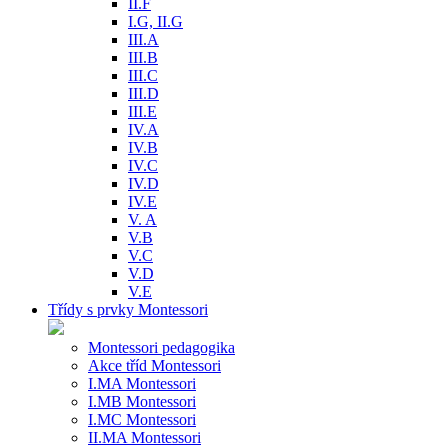
II.F
I.G, II.G
III.A
III.B
III.C
III.D
III.E
IV.A
IV.B
IV.C
IV.D
IV.E
V. A
V.B
V.C
V.D
V.E
Třídy s prvky Montessori
Montessori pedagogika
Akce tříd Montessori
I.MA Montessori
I.MB Montessori
I.MC Montessori
II.MA Montessori