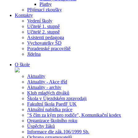
Platby
Přijímací zkoušky
Kontakty
Vedení školy
Učitelé 1. stupně
Učitelé 2. stupně
Asistenti pedagoga
Vychovatelky ŠD
Poradenské pracoviště
Jídelna
O škole
Aktuality
Aktuality - Akce tříd
Aktuality - archiv
Klub mladých diváků
Škola v Újezdském zpravodaji
Fakultní škola PaedF UK
Aktuální nabídka práce
"S čím za kým pro rodiče", Komunikační kodex
Organizace školního roku
Úspěchy žáků
Informace dle zák.106/1999 Sb.
Ochrana oznamovatelů