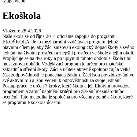
Mapa webu
Ekoškola
Vloženo: 28.4.2026
Naše škola se od října 2014 oficiálně zapojila do programu
EKOŠKOLA. Je to mezinárodní vzdělávací program, jehož
hlavním cílem je, aby žáci snižovali ekologický dopad školy a svého
jednání na životní prostředí a zlepšili prostředí ve škole a jejím okolí.
Propůjčuje se na dva roky a po uplynutí tohoto období si škola titul
musí znovu obhájit. Vzdělávací program je určen pro mateřské,
základní a střední školy. Žáci a učitelé aktivně spolupracují a velká
část zodpovědnosti je ponechána žákům. Žáci jsou povzbuzováni ve
své aktivní roli a jsou vedeni k odpovědnosti za svoje jednání.
Postup práce je určen 7 kroky, které školu a její Ekotým provedou
programem a zaručí naplnění kritérií pro získání mezinárodního
ocenění. Tato metodika je společná pro všechny země a školy, které
se programu Ekoškola účastní.