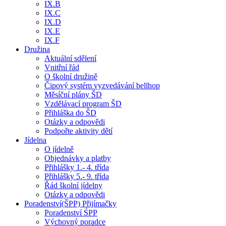
IX.B
IX.C
IX.D
IX.E
IX.F
Družina
Aktuální sdělení
Vnitřní řád
O školní družině
Čipový systém vyzvedávání bellhop
Měsíční plány ŠD
Vzdělávací program ŠD
Přihláška do ŠD
Otázky a odpovědi
Podpořte aktivity dětí
Jídelna
O jídelně
Objednávky a platby
Přihlášky 1.- 4. třída
Přihlášky 5.- 9. třída
Řád školní jídelny
Otázky a odpovědi
Poradenství(ŠPP) Přijímačky
Poradenství ŚPP
Výchovný poradce