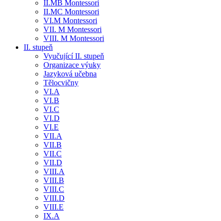
II.MB Montessori
II.MC Montessori
VI.M Montessori
VII. M Montessori
VIII. M Montessori
II. stupeň
Vyučující II. stupeň
Organizace výuky
Jazyková učebna
Tělocvičny
VI.A
VI.B
VI.C
VI.D
VI.E
VII.A
VII.B
VII.C
VII.D
VIII.A
VIII.B
VIII.C
VIII.D
VIII.E
IX.A