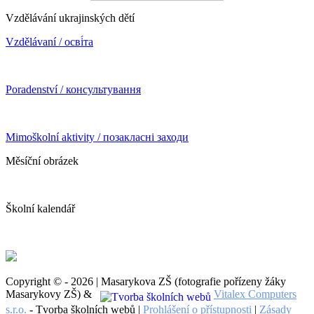
Vzdělávání ukrajinských dětí
Vzdělávaní / осві́та
Poradenství / консультування
Mimoškolní aktivity / позакласні заходи
Měsíční obrázek
Školní kalendář
Copyright © - 2026 | Masarykova ZŠ (fotografie pořízeny žáky
Masarykovy ZŠ) &
Vitalex Computers
s.r.o.
- Tvorba školních webů |
Prohlášení o přístupnosti
|
Zásady