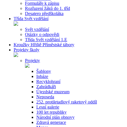
Formuláře k zápisu
Rozřazení žáků do 1. tříd
Desatero předškoláka
Třída Svět vzdělání
Svět vzdělání
Otázky o odpovědi
Třída Svět vzdělání 1.E
Kroužky Hřiště Příměstské tábory
Projekty školy
Projekty
Šablony
Inbáze
Recyklohraní
Zahrádkáři
Újezdské muzeum
Neposeda
252. protiletadlový raketový oddíl
Lesní galerie
100 let republiky
Národní plán obnovy
Zdravá generace