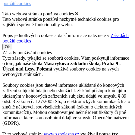
použití cookies
Tato webová stránka používá cookies
Tato webová stránka používá nezbytné technické cookies pro
zajištění správné funkcionality webu.
Popis jednotlivých cookies a další informace naleznete v
Zásadách
použití cookies
Ok
Zásady používání cookies
Tyto zásady, týkající se souborů cookies, Vám poskytují informace
o tom, jak naše škola
Masarykova základní škola, Praha 9 -
Újezd nad Lesy, Polesná
využívá soubory cookies na svých
webových stránkách.
Soubory cookies jsou datové informace ukládané do koncových
zařízení subjektů údajů nebo sloužící k získání přístupu k údajům
uloženým v koncových zařízeních subjektů údajů ve smyslu § 89
odst. 3 zákona č. 127/2005 Sb., o elektronických komunikacích a o
změně některých souvisejících zákonů (zákon o elektronických
komunikacích). Mohou obsahovat jedinečné identifikátory či jiné
informace, které jsou osobními údaji ve smyslu Obecného nařízení
(GDPR).
Tyto webové stránky
www.zspolesna.cz
využívají pouze
tzv.