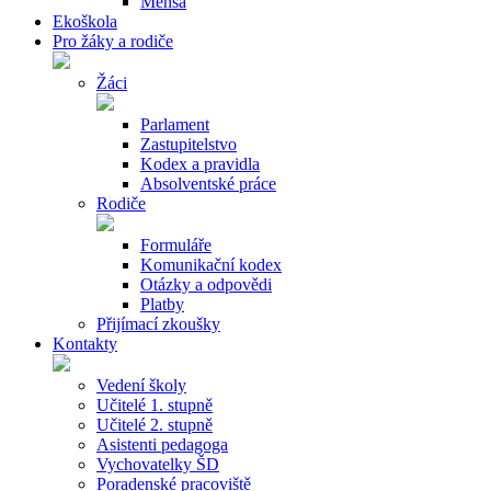
Mensa
Ekoškola
Pro žáky a rodiče
Žáci
Parlament
Zastupitelstvo
Kodex a pravidla
Absolventské práce
Rodiče
Formuláře
Komunikační kodex
Otázky a odpovědi
Platby
Přijímací zkoušky
Kontakty
Vedení školy
Učitelé 1. stupně
Učitelé 2. stupně
Asistenti pedagoga
Vychovatelky ŠD
Poradenské pracoviště