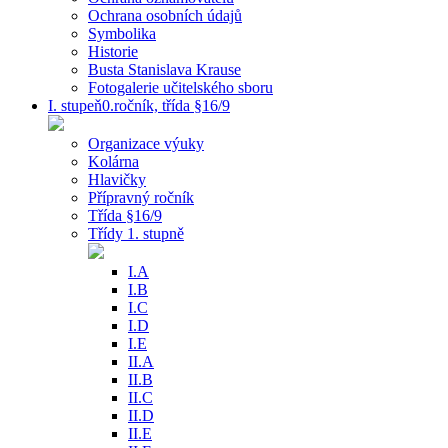
Ochrana osobních údajů
Symbolika
Historie
Busta Stanislava Krause
Fotogalerie učitelského sboru
I. stupeň0.ročník, třída §16/9
Organizace výuky
Kolárna
Hlavičky
Přípravný ročník
Třída §16/9
Třídy 1. stupně
I.A
I.B
I.C
I.D
I.E
II.A
II.B
II.C
II.D
II.E