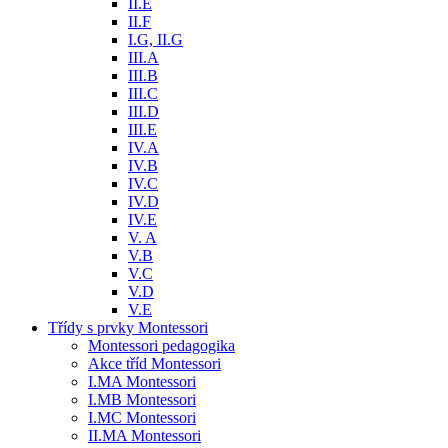
II.E
II.F
I.G, II.G
III.A
III.B
III.C
III.D
III.E
IV.A
IV.B
IV.C
IV.D
IV.E
V. A
V.B
V.C
V.D
V.E
Třídy s prvky Montessori
Montessori pedagogika
Akce tříd Montessori
I.MA Montessori
I.MB Montessori
I.MC Montessori
II.MA Montessori