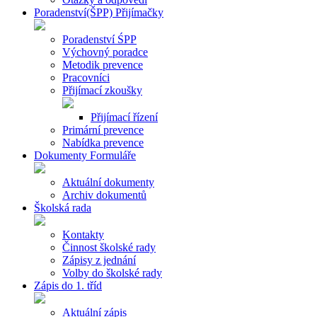
Poradenství(ŠPP) Přijímačky
Poradenství ŚPP
Výchovný poradce
Metodik prevence
Pracovníci
Přijímací zkoušky
Přijímací řízení
Primární prevence
Nabídka prevence
Dokumenty Formuláře
Aktuální dokumenty
Archiv dokumentů
Školská rada
Kontakty
Činnost školské rady
Zápisy z jednání
Volby do školské rady
Zápis do 1. tříd
Aktuální zápis