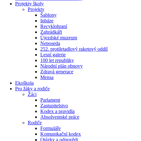
Projekty školy
Projekty
Šablony
Inbáze
Recyklohraní
Zahrádkáři
Újezdské muzeum
Neposeda
252. protiletadlový raketový oddíl
Lesní galerie
100 let republiky
Národní plán obnovy
Zdravá generace
Mensa
Ekoškola
Pro žáky a rodiče
Žáci
Parlament
Zastupitelstvo
Kodex a pravidla
Absolventské práce
Rodiče
Formuláře
Komunikační kodex
Otázky a odpovědi