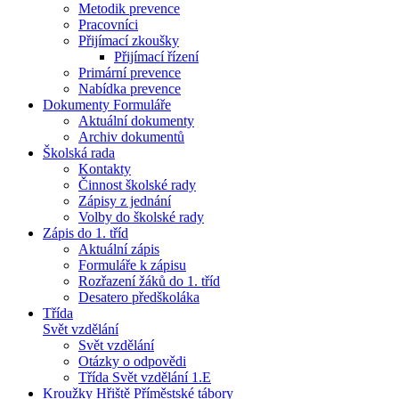
Metodik prevence
Pracovníci
Přijímací zkoušky
Přijímací řízení
Primární prevence
Nabídka prevence
Dokumenty Formuláře
Aktuální dokumenty
Archiv dokumentů
Školská rada
Kontakty
Činnost školské rady
Zápisy z jednání
Volby do školské rady
Zápis do 1. tříd
Aktuální zápis
Formuláře k zápisu
Rozřazení žáků do 1. tříd
Desatero předškoláka
Třída
Svět vzdělání
Svět vzdělání
Otázky o odpovědi
Třída Svět vzdělání 1.E
Kroužky Hřiště Příměstské tábory