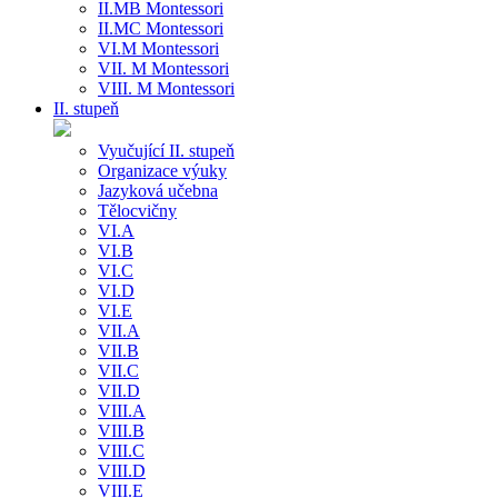
II.MB Montessori
II.MC Montessori
VI.M Montessori
VII. M Montessori
VIII. M Montessori
II. stupeň
Vyučující II. stupeň
Organizace výuky
Jazyková učebna
Tělocvičny
VI.A
VI.B
VI.C
VI.D
VI.E
VII.A
VII.B
VII.C
VII.D
VIII.A
VIII.B
VIII.C
VIII.D
VIII.E