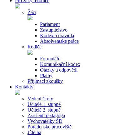
Pro žáky a rodiče
Žáci
Parlament
Zastupitelstvo
Kodex a pravidla
Absolventské práce
Rodiče
Formuláře
Komunikační kodex
Otázky a odpovědi
Platby
Přijímací zkoušky
Kontakty
Vedení školy
Učitelé 1. stupně
Učitelé 2. stupně
Asistenti pedagoga
Vychovatelky ŠD
Poradenské pracoviště
Jídelna