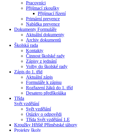
Pracovníci
Přijímací zkoušky
Přijímací řízení
Primární prevence
Nabídka prevence
Dokumenty Formuláře
Aktuální dokumenty
Archiv dokumentů
Školská rada
Kontakty
Činnost školské rady
Zápisy z jednání
Volby do školské rady
Zápis do 1. tříd
Aktuální zápis
Formuláře k zápisu
Rozřazení žáků do 1. tříd
Desatero předškoláka
Třída
Svět vzdělání
Svět vzdělání
Otázky o odpovědi
Třída Svět vzdělání 1.E
Kroužky Hřiště Příměstské tábory
Projekty školy