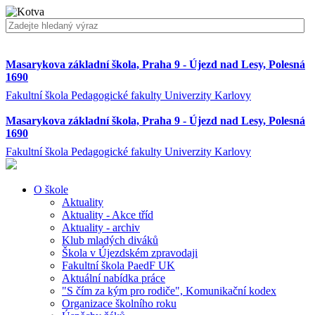
Masarykova základní škola, Praha 9 - Újezd nad Lesy, Polesná
1690
Fakultní škola Pedagogické fakulty Univerzity Karlovy
Masarykova základní škola, Praha 9 - Újezd nad Lesy, Polesná
1690
Fakultní škola Pedagogické fakulty Univerzity Karlovy
O škole
Aktuality
Aktuality - Akce tříd
Aktuality - archiv
Klub mladých diváků
Škola v Újezdském zpravodaji
Fakultní škola PaedF UK
Aktuální nabídka práce
"S čím za kým pro rodiče", Komunikační kodex
Organizace školního roku