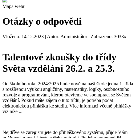
Mapa webu
Otázky o odpovědi
Vloženo: 14.12.2023 | Autor: Administrátor | Zobrazeno: 3033x
Talentové zkoušky do třídy
Světa vzdělání 26.2. a 25.3.
Od školního roku 2024/2025 bude nově na naší škole jedna 1. třída
s rozšířenou výukou angličtiny, matematiky, logiky, osobnostního
rozvoje a programování, kterou otevřeme ve spolupráci se Světem
vzdělání. Pokud máte zájem o tuto třídu, je potřeba podat
elektronickou přihlášku ke studiu. Více informací včetně přihlášky
viz niže ...
Nejdříve se zaregistrujete do přihláškového systému, přijde Vám
ověřovací e-mail, který je třeba potvrdit. Po jeho potvrzení již