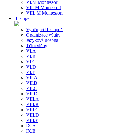
VI.M Montessori
VII. M Montessori
VIII. M Montessori
II. stupeň
Vyučující II. stupeň
Organizace výuky
Jazyková učebna
Tělocvičny
VI.A
VI.B
VI.C
VI.D
VI.E
VII.A
VII.B
VII.C
VII.D
VIII.A
VIII.B
VIII.C
VIII.D
VIII.E
IX.A
IX.B