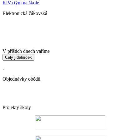
KiVa tým na škole
Elektronická žákovská
V příštích dnech vaříme
Celý jídelníček
.
Objednávky obědů
Projekty školy