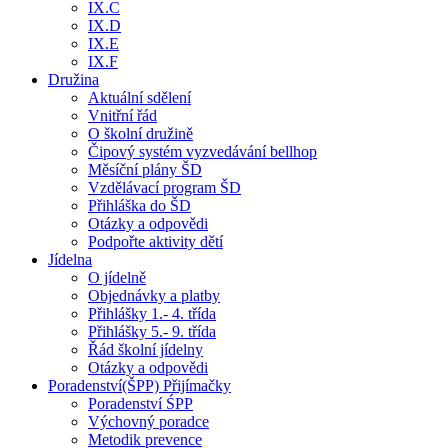
IX.C
IX.D
IX.E
IX.F
Družina
Aktuální sdělení
Vnitřní řád
O školní družině
Čipový systém vyzvedávání bellhop
Měsíční plány ŠD
Vzdělávací program ŠD
Přihláška do ŠD
Otázky a odpovědi
Podpořte aktivity dětí
Jídelna
O jídelně
Objednávky a platby
Přihlášky 1.- 4. třída
Přihlášky 5.- 9. třída
Řád školní jídelny
Otázky a odpovědi
Poradenství(ŠPP) Přijímačky
Poradenství ŚPP
Výchovný poradce
Metodik prevence