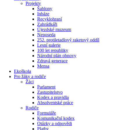
Projekty
Šablony
Inbáze
Recyklohraní
Zahrádkáři
Újezdské muzeum
Neposeda
252. protiletadlový raketový oddíl
Lesní galerie
100 let republiky
Národní plán obnovy
Zdravá generace
Mensa
Ekoškola
Pro žáky a rodiče
Žáci
Parlament
Zastupitelstvo
Kodex a pravidla
Absolventské práce
Rodiče
Formuláře
Komunikační kodex
Otázky a odpovědi
Platby