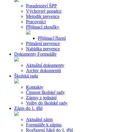
Poradenství ŚPP
Výchovný poradce
Metodik prevence
Pracovníci
Přijímací zkoušky
Přijímací řízení
Primární prevence
Nabídka prevence
Dokumenty Formuláře
Aktuální dokumenty
Archiv dokumentů
Školská rada
Kontakty
Činnost školské rady
Zápisy z jednání
Volby do školské rady
Zápis do 1. tříd
Aktuální zápis
Formuláře k zápisu
Rozřazení žáků do 1. tříd