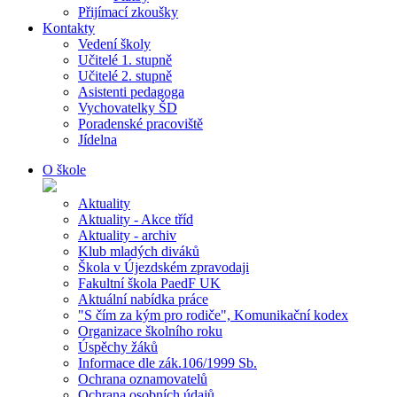
Přijímací zkoušky
Kontakty
Vedení školy
Učitelé 1. stupně
Učitelé 2. stupně
Asistenti pedagoga
Vychovatelky ŠD
Poradenské pracoviště
Jídelna
O škole
Aktuality
Aktuality - Akce tříd
Aktuality - archiv
Klub mladých diváků
Škola v Újezdském zpravodaji
Fakultní škola PaedF UK
Aktuální nabídka práce
"S čím za kým pro rodiče", Komunikační kodex
Organizace školního roku
Úspěchy žáků
Informace dle zák.106/1999 Sb.
Ochrana oznamovatelů
Ochrana osobních údajů