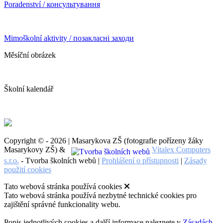
Poradenství / консультування
Mimoškolní aktivity / позакласні заходи
Měsíční obrázek
Školní kalendář
Copyright © - 2026 | Masarykova ZŠ (fotografie pořízeny žáky
Masarykovy ZŠ) &
Vitalex Computers
s.r.o.
- Tvorba školních webů |
Prohlášení o přístupnosti
|
Zásady
použití cookies
Tato webová stránka používá cookies
Tato webová stránka používá nezbytné technické cookies pro
zajištění správné funkcionality webu.
Popis jednotlivých cookies a další informace naleznete v
Zásadách