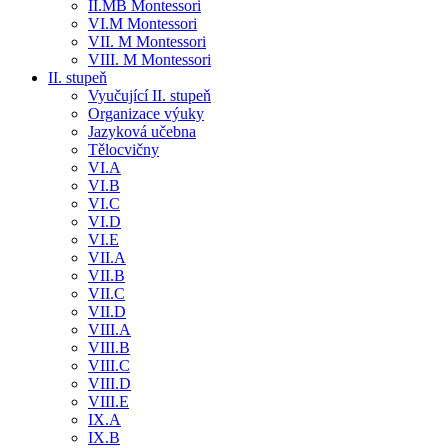
II.MB Montessori
VI.M Montessori
VII. M Montessori
VIII. M Montessori
II. stupeň
Vyučující II. stupeň
Organizace výuky
Jazyková učebna
Tělocvičny
VI.A
VI.B
VI.C
VI.D
VI.E
VII.A
VII.B
VII.C
VII.D
VIII.A
VIII.B
VIII.C
VIII.D
VIII.E
IX.A
IX.B