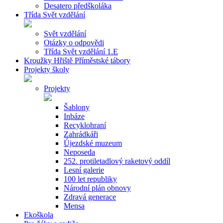
Desatero předškoláka
Třída Svět vzdělání
Svět vzdělání
Otázky o odpovědi
Třída Svět vzdělání 1.E
Kroužky Hřiště Příměstské tábory
Projekty školy
Projekty
Šablony
Inbáze
Recyklohraní
Zahrádkáři
Újezdské muzeum
Neposeda
252. protiletadlový raketový oddíl
Lesní galerie
100 let republiky
Národní plán obnovy
Zdravá generace
Mensa
Ekoškola