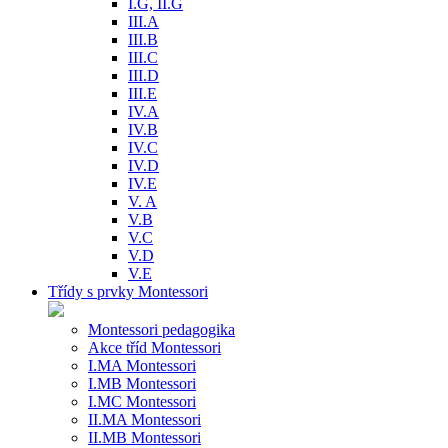
I.G, II.G
III.A
III.B
III.C
III.D
III.E
IV.A
IV.B
IV.C
IV.D
IV.E
V. A
V.B
V.C
V.D
V.E
Třídy s prvky Montessori
Montessori pedagogika
Akce tříd Montessori
I.MA Montessori
I.MB Montessori
I.MC Montessori
II.MA Montessori
II.MB Montessori