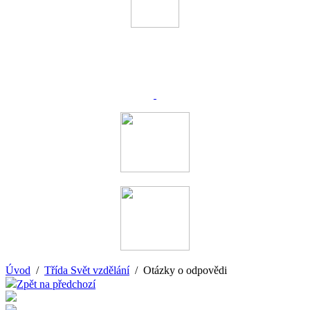
Úvod
/
Třída Svět vzdělání
/ Otázky o odpovědi
Zpět na předchozí