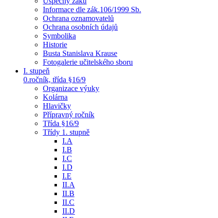
Úspěchy žáků
Informace dle zák.106/1999 Sb.
Ochrana oznamovatelů
Ochrana osobních údajů
Symbolika
Historie
Busta Stanislava Krause
Fotogalerie učitelského sboru
I. stupeň
0.ročník, třída §16/9
Organizace výuky
Kolárna
Hlavičky
Přípravný ročník
Třída §16/9
Třídy 1. stupně
I.A
I.B
I.C
I.D
I.E
II.A
II.B
II.C
II.D