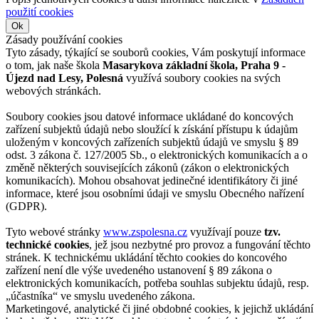
použití cookies
Ok
Zásady používání cookies
Tyto zásady, týkající se souborů cookies, Vám poskytují informace
o tom, jak naše škola
Masarykova základní škola, Praha 9 -
Újezd nad Lesy, Polesná
využívá soubory cookies na svých
webových stránkách.
Soubory cookies jsou datové informace ukládané do koncových
zařízení subjektů údajů nebo sloužící k získání přístupu k údajům
uloženým v koncových zařízeních subjektů údajů ve smyslu § 89
odst. 3 zákona č. 127/2005 Sb., o elektronických komunikacích a o
změně některých souvisejících zákonů (zákon o elektronických
komunikacích). Mohou obsahovat jedinečné identifikátory či jiné
informace, které jsou osobními údaji ve smyslu Obecného nařízení
(GDPR).
Tyto webové stránky
www.zspolesna.cz
využívají pouze
tzv.
technické cookies
, jež jsou nezbytné pro provoz a fungování těchto
stránek. K technickému ukládání těchto cookies do koncového
zařízení není dle výše uvedeného ustanovení § 89 zákona o
elektronických komunikacích, potřeba souhlas subjektu údajů, resp.
„účastníka“ ve smyslu uvedeného zákona.
Marketingové, analytické či jiné obdobné cookies, k jejichž ukládání