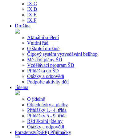
IX.C
IX.D
IX.E
IX.F
Družina
Aktuální sdělení
Vnitřní řád
O školní družině
Čipový systém vyzvedávání bellhop
Měsíční plány ŠD
Vzdělávací program ŠD
Přihláška do ŠD
Otázky a odpovědi
Podpořte aktivity dětí
Jídelna
O jídelně
Objednávky a platby
Přihlášky 1.- 4. třída
Přihlášky 5.- 9. třída
Řád školní jídelny
Otázky a odpovědi
Poradenství(ŠPP) Přijímačky