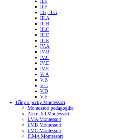
II.E
II.F
I.G, II.G
III.A
III.B
III.C
III.D
III.E
IV.A
IV.B
IV.C
IV.D
IV.E
V. A
V.B
V.C
V.D
V.E
Třídy s prvky Montessori
Montessori pedagogika
Akce tříd Montessori
I.MA Montessori
I.MB Montessori
I.MC Montessori
II.MA Montessori