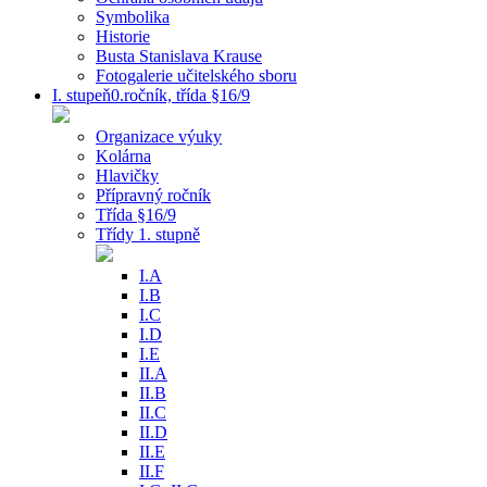
Symbolika
Historie
Busta Stanislava Krause
Fotogalerie učitelského sboru
I. stupeň0.ročník, třída §16/9
Organizace výuky
Kolárna
Hlavičky
Přípravný ročník
Třída §16/9
Třídy 1. stupně
I.A
I.B
I.C
I.D
I.E
II.A
II.B
II.C
II.D
II.E
II.F