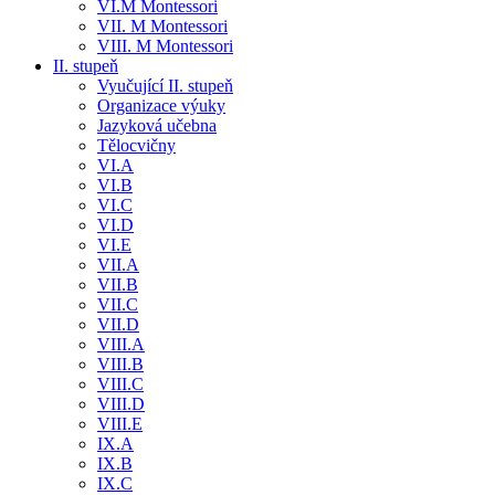
VI.M Montessori
VII. M Montessori
VIII. M Montessori
II. stupeň
Vyučující II. stupeň
Organizace výuky
Jazyková učebna
Tělocvičny
VI.A
VI.B
VI.C
VI.D
VI.E
VII.A
VII.B
VII.C
VII.D
VIII.A
VIII.B
VIII.C
VIII.D
VIII.E
IX.A
IX.B
IX.C