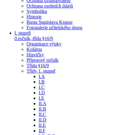
Ochrana oznamovatelů
Ochrana osobních údajů
Symbolika
Historie
Busta Stanislava Krause
Fotogalerie učitelského sboru
I. stupeň
0.ročník, třída §16/9
Organizace výuky
Kolárna
Hlavičky
Přípravný ročník
Třída §16/9
Třídy 1. stupně
I.A
I.B
I.C
I.D
I.E
II.A
II.B
II.C
II.D
II.E
II.F