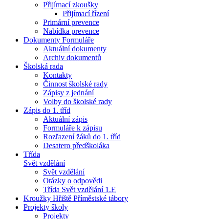
Přijímací zkoušky
Přijímací řízení
Primární prevence
Nabídka prevence
Dokumenty Formuláře
Aktuální dokumenty
Archiv dokumentů
Školská rada
Kontakty
Činnost školské rady
Zápisy z jednání
Volby do školské rady
Zápis do 1. tříd
Aktuální zápis
Formuláře k zápisu
Rozřazení žáků do 1. tříd
Desatero předškoláka
Třída
Svět vzdělání
Svět vzdělání
Otázky o odpovědi
Třída Svět vzdělání 1.E
Kroužky Hřiště Příměstské tábory
Projekty školy
Projekty