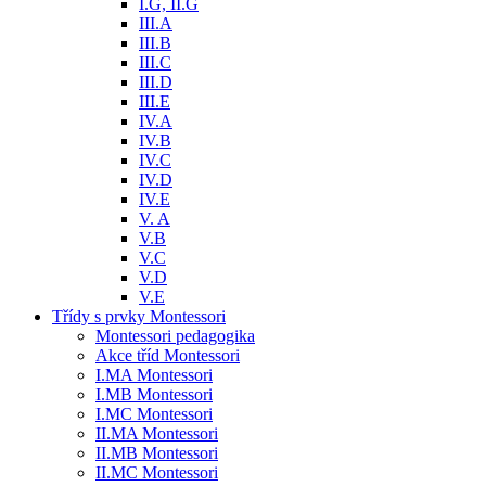
I.G, II.G
III.A
III.B
III.C
III.D
III.E
IV.A
IV.B
IV.C
IV.D
IV.E
V. A
V.B
V.C
V.D
V.E
Třídy s prvky Montessori
Montessori pedagogika
Akce tříd Montessori
I.MA Montessori
I.MB Montessori
I.MC Montessori
II.MA Montessori
II.MB Montessori
II.MC Montessori