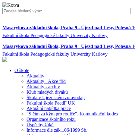
Masarykova základní škola, Praha 9 - Újezd nad Lesy, Polesná 
Fakultní škola Pedagogické fakulty Univerzity Karlovy
Masarykova základní škola, Praha 9 - Újezd nad Lesy, Polesná 
Fakultní škola Pedagogické fakulty Univerzity Karlovy
O škole
Aktuality
Aktuality - Akce tříd
Aktuality - archiv
Klub mladých diváků
Škola v Újezdském zpravodaji
Fakultní škola PaedF UK
Aktuální nabídka práce
"S čím za kým pro rodiče", Komunikační kodex
Organizace školního roku
Úspěchy žáků
Informace dle zák.106/1999 Sb.