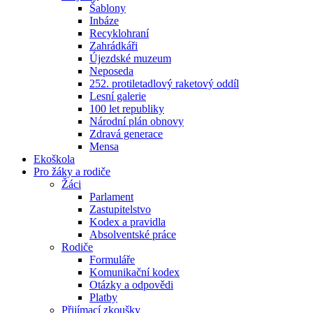
Šablony
Inbáze
Recyklohraní
Zahrádkáři
Újezdské muzeum
Neposeda
252. protiletadlový raketový oddíl
Lesní galerie
100 let republiky
Národní plán obnovy
Zdravá generace
Mensa
Ekoškola
Pro žáky a rodiče
Žáci
Parlament
Zastupitelstvo
Kodex a pravidla
Absolventské práce
Rodiče
Formuláře
Komunikační kodex
Otázky a odpovědi
Platby
Přijímací zkoušky