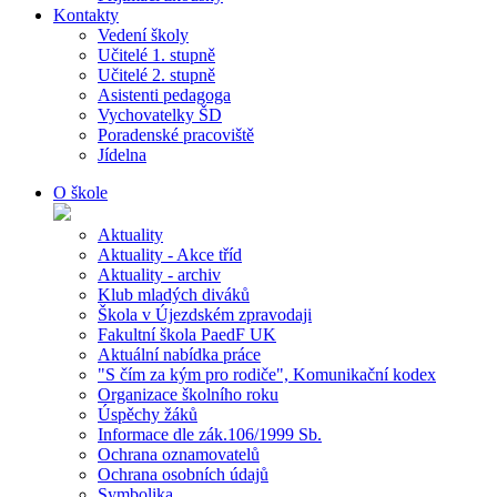
Kontakty
Vedení školy
Učitelé 1. stupně
Učitelé 2. stupně
Asistenti pedagoga
Vychovatelky ŠD
Poradenské pracoviště
Jídelna
O škole
Aktuality
Aktuality - Akce tříd
Aktuality - archiv
Klub mladých diváků
Škola v Újezdském zpravodaji
Fakultní škola PaedF UK
Aktuální nabídka práce
"S čím za kým pro rodiče", Komunikační kodex
Organizace školního roku
Úspěchy žáků
Informace dle zák.106/1999 Sb.
Ochrana oznamovatelů
Ochrana osobních údajů
Symbolika