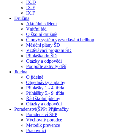
IX.D
IX.E
IX.F
Družina
Aktuální sdělení
Vnitřní řád
O školní družině
Čipový systém vyzvedávání bellhop
Měsíční plány ŠD
Vzdělávací program ŠD
Přihláška do ŠD
Otázky a odpovědi
Podpořte aktivity dětí
Jídelna
O jídelně
Objednávky a platby
Přihlášky 1.- 4. třída
Přihlášky 5.- 9. třída
Řád školní jídelny
Otázky a odpovědi
Poradenství(ŠPP) Přijímačky
Poradenství ŚPP
Výchovný poradce
Metodik prevence
Pracovníci