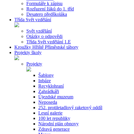
Formuláře k zápisu
Rozřazení žáků do 1. tříd
Desatero předškoláka
Třída Svět vzdělání
Svět vzdělání
Otázky o odpovědi
Třída Svět vzdělání 1.E
Kroužky Hřiště Příměstské tábory
Projekty školy
Projekty
Šablony
Inbáze
Recyklohraní
Zahrádkáři
Újezdské muzeum
Neposeda
252. protiletadlový raketový oddíl
Lesní galerie
100 let republiky
Národní plán obnovy
Zdravá generace