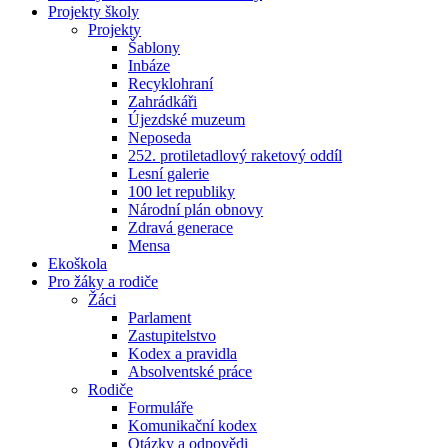
Projekty školy
Projekty
Šablony
Inbáze
Recyklohraní
Zahrádkáři
Újezdské muzeum
Neposeda
252. protiletadlový raketový oddíl
Lesní galerie
100 let republiky
Národní plán obnovy
Zdravá generace
Mensa
Ekoškola
Pro žáky a rodiče
Žáci
Parlament
Zastupitelstvo
Kodex a pravidla
Absolventské práce
Rodiče
Formuláře
Komunikační kodex
Otázky a odpovědi