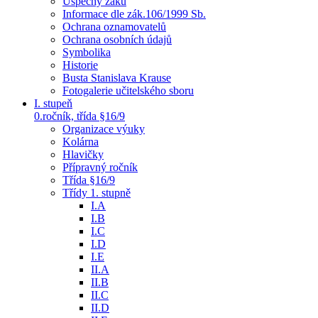
Úspěchy žáků
Informace dle zák.106/1999 Sb.
Ochrana oznamovatelů
Ochrana osobních údajů
Symbolika
Historie
Busta Stanislava Krause
Fotogalerie učitelského sboru
I. stupeň
0.ročník, třída §16/9
Organizace výuky
Kolárna
Hlavičky
Přípravný ročník
Třída §16/9
Třídy 1. stupně
I.A
I.B
I.C
I.D
I.E
II.A
II.B
II.C
II.D