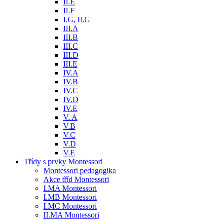
II.E
II.F
I.G, II.G
III.A
III.B
III.C
III.D
III.E
IV.A
IV.B
IV.C
IV.D
IV.E
V. A
V.B
V.C
V.D
V.E
Třídy s prvky Montessori
Montessori pedagogika
Akce tříd Montessori
I.MA Montessori
I.MB Montessori
I.MC Montessori
II.MA Montessori