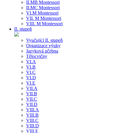
II.MB Montessori
II.MC Montessori
VI.M Montessori
VII. M Montessori
VIII. M Montessori
II. stupeň
Vyučující II. stupeň
Organizace výuky
Jazyková učebna
Tělocvičny
VI.A
VI.B
VI.C
VI.D
VI.E
VII.A
VII.B
VII.C
VII.D
VIII.A
VIII.B
VIII.C
VIII.D
VIII.E