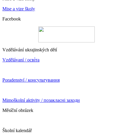
Mise a vize školy
Facebook
Vzdělávání ukrajinských dětí
Vzdělávaní / осві́та
Poradenství / консультування
Mimoškolní aktivity / позакласні заходи
Měsíční obrázek
Školní kalendář