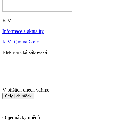
KiVa
Informace a aktuality
KiVa tým na škole
Elektronická žákovská
V příštích dnech vaříme
Celý jídelníček
.
Objednávky obědů