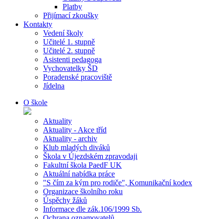
Platby
Přijímací zkoušky
Kontakty
Vedení školy
Učitelé 1. stupně
Učitelé 2. stupně
Asistenti pedagoga
Vychovatelky ŠD
Poradenské pracoviště
Jídelna
O škole
Aktuality
Aktuality - Akce tříd
Aktuality - archiv
Klub mladých diváků
Škola v Újezdském zpravodaji
Fakultní škola PaedF UK
Aktuální nabídka práce
"S čím za kým pro rodiče", Komunikační kodex
Organizace školního roku
Úspěchy žáků
Informace dle zák.106/1999 Sb.
Ochrana oznamovatelů