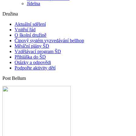
Jídelna
Družina
Aktuální sdělení
Vnitřní řád
O školní družině
Čipový systém vyzvedávání bellhop
Měsíční plány ŠD
Vzdělávací program ŠD
Přihláška do ŠD
Otázky a odpovědi
Podpořte aktivity dětí
Post Bellum