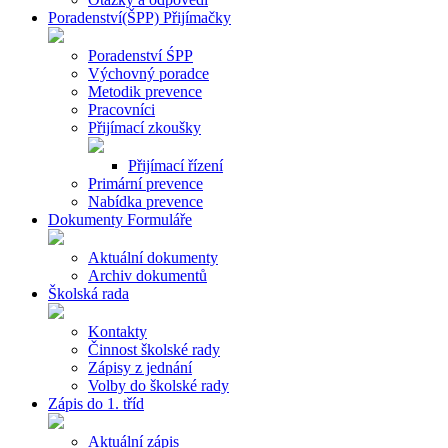
Poradenství(ŠPP) Přijímačky
Poradenství ŚPP
Výchovný poradce
Metodik prevence
Pracovníci
Přijímací zkoušky
Přijímací řízení
Primární prevence
Nabídka prevence
Dokumenty Formuláře
Aktuální dokumenty
Archiv dokumentů
Školská rada
Kontakty
Činnost školské rady
Zápisy z jednání
Volby do školské rady
Zápis do 1. tříd
Aktuální zápis