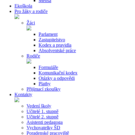
Mensa
Ekoškola
Pro žáky a rodiče
Žáci
Parlament
Zastupitelstvo
Kodex a pravidla
Absolventské práce
Rodiče
Formuláře
Komunikační kodex
Otázky a odpovědi
Platby
Přijímací zkoušky
Kontakty
Vedení školy
Učitelé 1. stupně
Učitelé 2. stupně
Asistenti pedagoga
Vychovatelky ŠD
Poradenské pracoviště