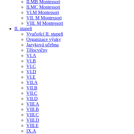
II.MB Montessori
II.MC Montessori
VI.M Montessori
VII. M Montessori
VIII. M Montessori
II. stupeň
Vyučující II. stupeň
Organizace výuky
Jazyková učebna
Tělocvičny
VI.A
VI.B
VI.C
VI.D
VI.E
VII.A
VII.B
VII.C
VII.D
VIII.A
VIII.B
VIII.C
VIII.D
VIII.E
IX.A