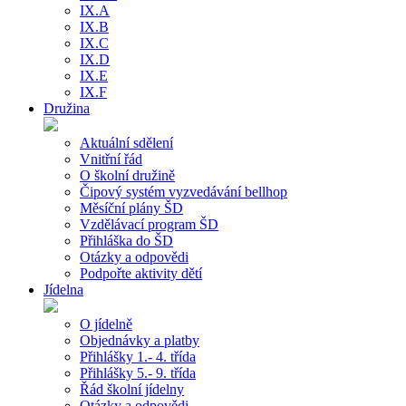
IX.A
IX.B
IX.C
IX.D
IX.E
IX.F
Družina
Aktuální sdělení
Vnitřní řád
O školní družině
Čipový systém vyzvedávání bellhop
Měsíční plány ŠD
Vzdělávací program ŠD
Přihláška do ŠD
Otázky a odpovědi
Podpořte aktivity dětí
Jídelna
O jídelně
Objednávky a platby
Přihlášky 1.- 4. třída
Přihlášky 5.- 9. třída
Řád školní jídelny
Otázky a odpovědi