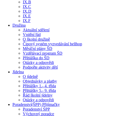
IX.B
IX.C
IX.D
IX.E
IX.F
Družina
Aktuální sdělení
Vnitřní řád
O školní družině
Čipový systém vyzvedávání bellhop
Měsíční plány ŠD
Vzdělávací program ŠD
Přihláška do ŠD
Otázky a odpovědi
Podpořte aktivity dětí
Jídelna
O jídelně
Objednávky a platby
Přihlášky 1.- 4. třída
Přihlášky 5.- 9. třída
Řád školní jídelny
Otázky a odpovědi
Poradenství(ŠPP) Přijímačky
Poradenství ŚPP
Výchovný poradce