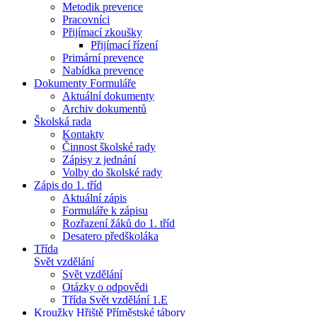
Metodik prevence
Pracovníci
Přijímací zkoušky
Přijímací řízení
Primární prevence
Nabídka prevence
Dokumenty Formuláře
Aktuální dokumenty
Archiv dokumentů
Školská rada
Kontakty
Činnost školské rady
Zápisy z jednání
Volby do školské rady
Zápis do 1. tříd
Aktuální zápis
Formuláře k zápisu
Rozřazení žáků do 1. tříd
Desatero předškoláka
Třída
Svět vzdělání
Svět vzdělání
Otázky o odpovědi
Třída Svět vzdělání 1.E
Kroužky Hřiště Příměstské tábory