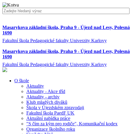
Masarykova základní škola, Praha 9 - Újezd nad Lesy, Polesná
1690
Fakultní škola Pedagogické fakulty Univerzity Karlovy
Masarykova základní škola, Praha 9 - Újezd nad Lesy, Polesná
1690
Fakultní škola Pedagogické fakulty Univerzity Karlovy
O škole
Aktuality
Aktuality - Akce tříd
Aktuality - archiv
Klub mladých diváků
Škola v Újezdském zpravodaji
Fakultní škola PaedF UK
Aktuální nabídka práce
"S čím za kým pro rodiče", Komunikační kodex
Organizace školního roku