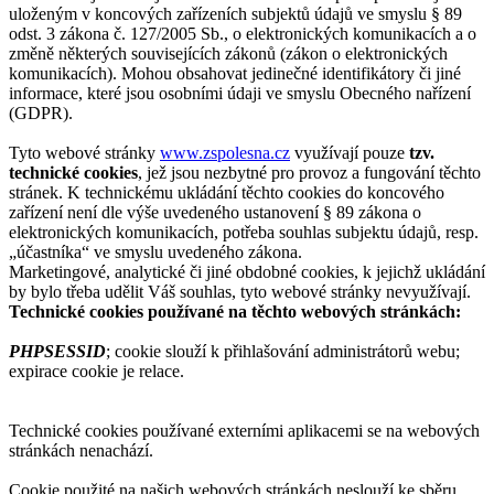
uloženým v koncových zařízeních subjektů údajů ve smyslu § 89
odst. 3 zákona č. 127/2005 Sb., o elektronických komunikacích a o
změně některých souvisejících zákonů (zákon o elektronických
komunikacích). Mohou obsahovat jedinečné identifikátory či jiné
informace, které jsou osobními údaji ve smyslu Obecného nařízení
(GDPR).
Tyto webové stránky
www.zspolesna.cz
využívají pouze
tzv.
technické cookies
, jež jsou nezbytné pro provoz a fungování těchto
stránek. K technickému ukládání těchto cookies do koncového
zařízení není dle výše uvedeného ustanovení § 89 zákona o
elektronických komunikacích, potřeba souhlas subjektu údajů, resp.
„účastníka“ ve smyslu uvedeného zákona.
Marketingové, analytické či jiné obdobné cookies, k jejichž ukládání
by bylo třeba udělit Váš souhlas, tyto webové stránky nevyužívají.
Technické cookies používané na těchto webových stránkách:
PHPSESSID
; cookie slouží k přihlašování administrátorů webu;
expirace cookie je relace.
Technické cookies používané externími aplikacemi se na webových
stránkách nenachází.
Cookie použité na našich webových stránkách neslouží ke sběru