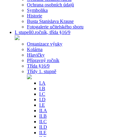
Ochrana osobních údajů
Symbolika
Historie
Busta Stanislava Krause
Fotogalerie učitelského sboru
I. stupeň0.ročník, třída §16/9
Organizace výuky
Kolárna
Hlavičky
Přípravný ročník
Třída §16/9
Třídy 1. stupně
I.A
I.B
I.C
I.D
I.E
II.A
II.B
II.C
II.D
II.E