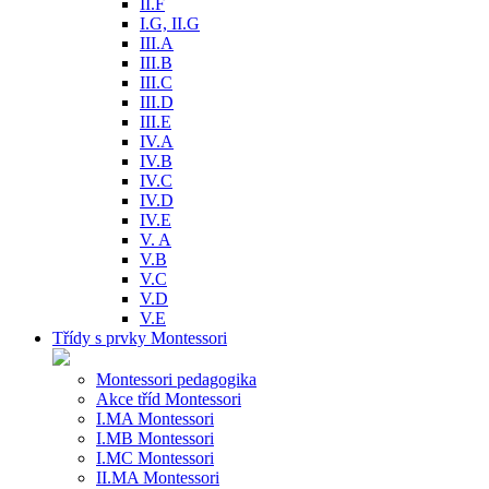
II.F
I.G, II.G
III.A
III.B
III.C
III.D
III.E
IV.A
IV.B
IV.C
IV.D
IV.E
V. A
V.B
V.C
V.D
V.E
Třídy s prvky Montessori
Montessori pedagogika
Akce tříd Montessori
I.MA Montessori
I.MB Montessori
I.MC Montessori
II.MA Montessori