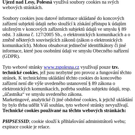
Újezd nad Lesy, Polesná
využívá soubory cookies na svých
webových stránkách.
Soubory cookies jsou datové informace ukládané do koncových
zařízení subjektů údajů nebo sloužící k získání přístupu k údajům
uloženým v koncových zařízeních subjektů údajů ve smyslu § 89
odst. 3 zákona č. 127/2005 Sb., o elektronických komunikacích a o
změně některých souvisejících zákonů (zákon o elektronických
komunikacích). Mohou obsahovat jedinečné identifikátory či jiné
informace, které jsou osobními údaji ve smyslu Obecného nařízení
(GDPR).
Tyto webové stránky
www.zspolesna.cz
využívají pouze
tzv.
technické cookies
, jež jsou nezbytné pro provoz a fungování těchto
stránek. K technickému ukládání těchto cookies do koncového
zařízení není dle výše uvedeného ustanovení § 89 zákona o
elektronických komunikacích, potřeba souhlas subjektu údajů, resp.
„účastníka“ ve smyslu uvedeného zákona.
Marketingové, analytické či jiné obdobné cookies, k jejichž ukládání
by bylo třeba udělit Váš souhlas, tyto webové stránky nevyužívají.
Technické cookies používané na těchto webových stránkách:
PHPSESSID
; cookie slouží k přihlašování administrátorů webu;
expirace cookie je relace.