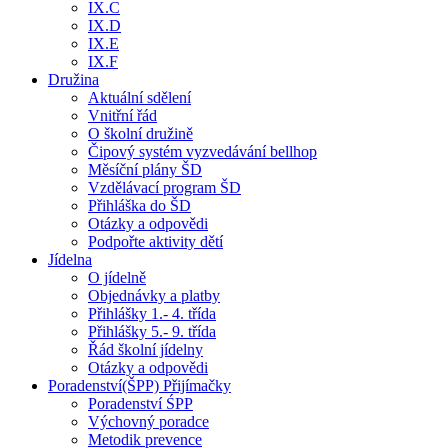
IX.C
IX.D
IX.E
IX.F
Družina
Aktuální sdělení
Vnitřní řád
O školní družině
Čipový systém vyzvedávání bellhop
Měsíční plány ŠD
Vzdělávací program ŠD
Přihláška do ŠD
Otázky a odpovědi
Podpořte aktivity dětí
Jídelna
O jídelně
Objednávky a platby
Přihlášky 1.- 4. třída
Přihlášky 5.- 9. třída
Řád školní jídelny
Otázky a odpovědi
Poradenství(ŠPP) Přijímačky
Poradenství ŚPP
Výchovný poradce
Metodik prevence