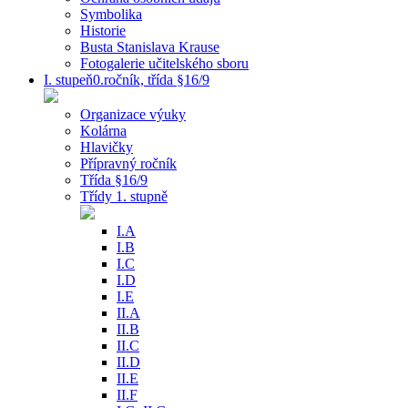
Symbolika
Historie
Busta Stanislava Krause
Fotogalerie učitelského sboru
I. stupeň0.ročník, třída §16/9
Organizace výuky
Kolárna
Hlavičky
Přípravný ročník
Třída §16/9
Třídy 1. stupně
I.A
I.B
I.C
I.D
I.E
II.A
II.B
II.C
II.D
II.E
II.F