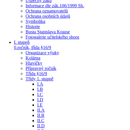
Úspěchy žáků
Informace dle zák.106/1999 Sb.
Ochrana oznamovatelů
Ochrana osobních údajů
Symbolika
Historie
Busta Stanislava Krause
Fotogalerie učitelského sboru
I. stupeň
0.ročník, třída §16/9
Organizace výuky
Kolárna
Hlavičky
Přípravný ročník
Třída §16/9
Třídy 1. stupně
I.A
I.B
I.C
I.D
I.E
II.A
II.B
II.C
II.D