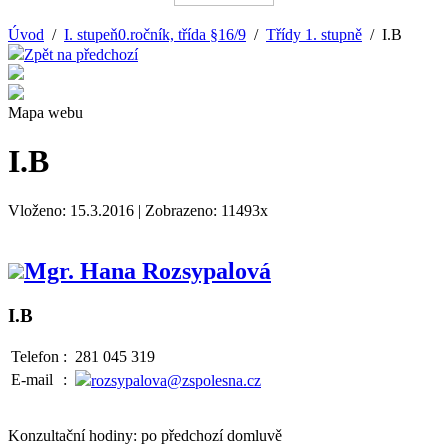
Úvod
/
I. stupeň0.ročník, třída §16/9
/
Třídy 1. stupně
/ I.B
Zpět na předchozí
Mapa webu
I.B
Vloženo: 15.3.2016 | Zobrazeno: 11493x
Mgr. Hana Rozsypalová
I.B
Telefon
:
281 045 319
E-mail
:
rozsypalova@zspolesna.cz
Konzultační hodiny: po předchozí domluvě