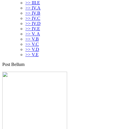
>> III.E
>> IV.A
>> IV.B
>> IV.C
>> IV.D
>> IV.E
>> V. A
>> V.B
>> V.C
>> V.D
>> V.E
Post Bellum