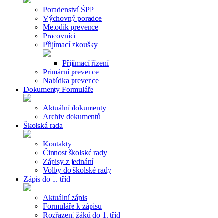
Poradenství ŚPP
Výchovný poradce
Metodik prevence
Pracovníci
Přijímací zkoušky
Přijímací řízení
Primární prevence
Nabídka prevence
Dokumenty Formuláře
Aktuální dokumenty
Archiv dokumentů
Školská rada
Kontakty
Činnost školské rady
Zápisy z jednání
Volby do školské rady
Zápis do 1. tříd
Aktuální zápis
Formuláře k zápisu
Rozřazení žáků do 1. tříd