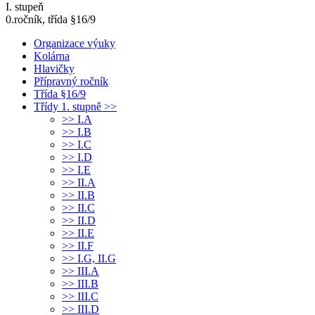
I. stupeň
0.ročník, třída §16/9
Organizace výuky
Kolárna
Hlavičky
Přípravný ročník
Třída §16/9
Třídy 1. stupně >>
>> I.A
>> I.B
>> I.C
>> I.D
>> I.E
>> II.A
>> II.B
>> II.C
>> II.D
>> II.E
>> II.F
>> I.G, II.G
>> III.A
>> III.B
>> III.C
>> III.D