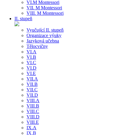
VI.M Montessori
VII. M Montessori
VIII. M Montessori
II. stupeň
Vyučující II. stupeň
Organizace výuky
Jazyková učebna
Tělocvičny
VI.A
VI.B
VI.C
VI.D
VI.E
VII.A
VII.B
VII.C
VII.D
VIII.A
VIII.B
VIII.C
VIII.D
VIII.E
IX.A
IX.B