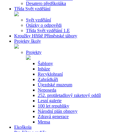
Desatero předškoláka
Třída Svět vzdělání
Svět vzdělání
Otázky o odpovědi
Třída Svět vzdělání 1.E
Kroužky Hřiště Příměstské tábory
Projekty školy
Projekty
Šablony
Inbáze
Recyklohraní
Zahrádkáři
Újezdské muzeum
Neposeda
252. protiletadlový raketový oddíl
Lesní galerie
100 let republiky
Národní plán obnovy
Zdravá generace
Mensa
Ekoškola