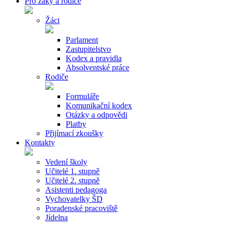
Pro žáky a rodiče
Žáci
Parlament
Zastupitelstvo
Kodex a pravidla
Absolventské práce
Rodiče
Formuláře
Komunikační kodex
Otázky a odpovědi
Platby
Přijímací zkoušky
Kontakty
Vedení školy
Učitelé 1. stupně
Učitelé 2. stupně
Asistenti pedagoga
Vychovatelky ŠD
Poradenské pracoviště
Jídelna