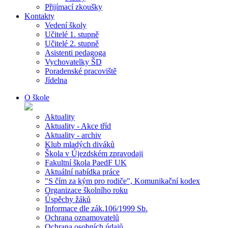
Přijímací zkoušky
Kontakty
Vedení školy
Učitelé 1. stupně
Učitelé 2. stupně
Asistenti pedagoga
Vychovatelky ŠD
Poradenské pracoviště
Jídelna
O škole
Aktuality
Aktuality - Akce tříd
Aktuality - archiv
Klub mladých diváků
Škola v Újezdském zpravodaji
Fakultní škola PaedF UK
Aktuální nabídka práce
"S čím za kým pro rodiče", Komunikační kodex
Organizace školního roku
Úspěchy žáků
Informace dle zák.106/1999 Sb.
Ochrana oznamovatelů
Ochrana osobních údajů