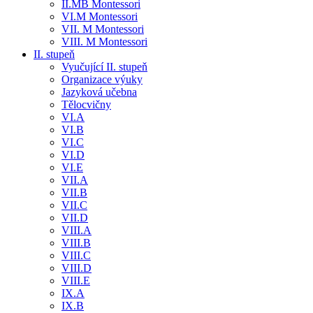
II.MB Montessori
VI.M Montessori
VII. M Montessori
VIII. M Montessori
II. stupeň
Vyučující II. stupeň
Organizace výuky
Jazyková učebna
Tělocvičny
VI.A
VI.B
VI.C
VI.D
VI.E
VII.A
VII.B
VII.C
VII.D
VIII.A
VIII.B
VIII.C
VIII.D
VIII.E
IX.A
IX.B