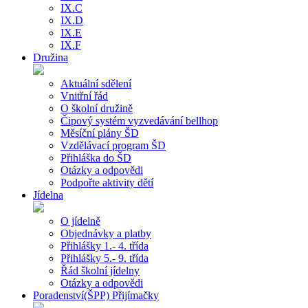
IX.C
IX.D
IX.E
IX.F
Družina
Aktuální sdělení
Vnitřní řád
O školní družině
Čipový systém vyzvedávání bellhop
Měsíční plány ŠD
Vzdělávací program ŠD
Přihláška do ŠD
Otázky a odpovědi
Podpořte aktivity dětí
Jídelna
O jídelně
Objednávky a platby
Přihlášky 1.- 4. třída
Přihlášky 5.- 9. třída
Řád školní jídelny
Otázky a odpovědi
Poradenství(ŠPP) Přijímačky