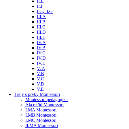
II.E
II.F
I.G, II.G
III.A
III.B
III.C
III.D
III.E
IV.A
IV.B
IV.C
IV.D
IV.E
V. A
V.B
V.C
V.D
V.E
Třídy s prvky Montessori
Montessori pedagogika
Akce tříd Montessori
I.MA Montessori
I.MB Montessori
I.MC Montessori
II.MA Montessori