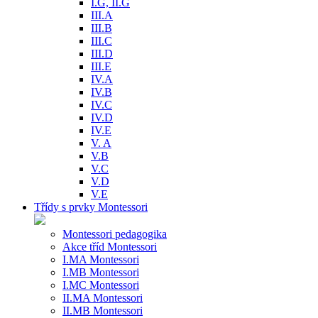
I.G, II.G
III.A
III.B
III.C
III.D
III.E
IV.A
IV.B
IV.C
IV.D
IV.E
V. A
V.B
V.C
V.D
V.E
Třídy s prvky Montessori
Montessori pedagogika
Akce tříd Montessori
I.MA Montessori
I.MB Montessori
I.MC Montessori
II.MA Montessori
II.MB Montessori