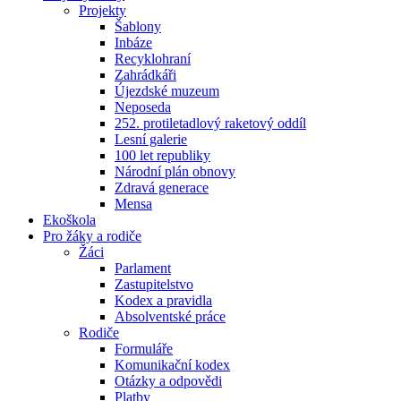
Projekty
Šablony
Inbáze
Recyklohraní
Zahrádkáři
Újezdské muzeum
Neposeda
252. protiletadlový raketový oddíl
Lesní galerie
100 let republiky
Národní plán obnovy
Zdravá generace
Mensa
Ekoškola
Pro žáky a rodiče
Žáci
Parlament
Zastupitelstvo
Kodex a pravidla
Absolventské práce
Rodiče
Formuláře
Komunikační kodex
Otázky a odpovědi
Platby