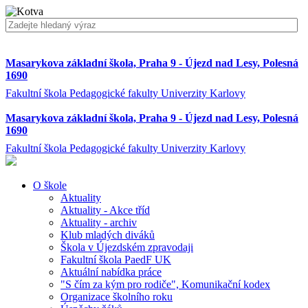
Masarykova základní škola, Praha 9 - Újezd nad Lesy, Polesná
1690
Fakultní škola Pedagogické fakulty Univerzity Karlovy
Masarykova základní škola, Praha 9 - Újezd nad Lesy, Polesná
1690
Fakultní škola Pedagogické fakulty Univerzity Karlovy
O škole
Aktuality
Aktuality - Akce tříd
Aktuality - archiv
Klub mladých diváků
Škola v Újezdském zpravodaji
Fakultní škola PaedF UK
Aktuální nabídka práce
"S čím za kým pro rodiče", Komunikační kodex
Organizace školního roku