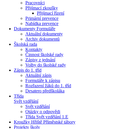
Pracovníci
Přijímací zkoušky
Přijímací řízení
Primární prevence
Nabídka prevence
Dokumenty Formuláře
Aktuální dokumenty
Archiv dokumentů
Školská rada
Kontakty
Činnost školské rady
Zápisy z jednání
Volby do školské rady
Zápis do 1. tříd
Aktuální zápis
Formuláře k zápisu
Rozřazení žáků do 1. tříd
Desatero předškoláka
Třída
Svět vzdělání
Svět vzdělání
Otázky o odpovědi
Třída Svět vzdělání 1.E
Kroužky Hřiště Příměstské tábory
Projekty školy