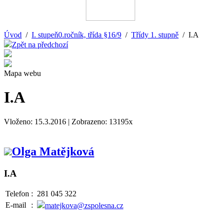
Úvod
/
I. stupeň0.ročník, třída §16/9
/
Třídy 1. stupně
/ I.A
Zpět na předchozí
Mapa webu
I.A
Vloženo: 15.3.2016 | Zobrazeno: 13195x
Olga Matějková
I.A
Telefon
:
281 045 322
E-mail
:
matejkova@zspolesna.cz