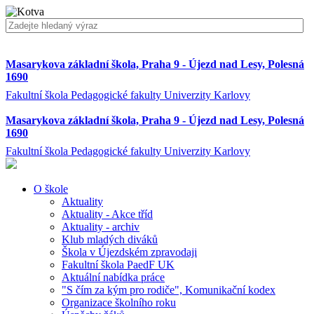
Masarykova základní škola, Praha 9 - Újezd nad Lesy, Polesná
1690
Fakultní škola Pedagogické fakulty Univerzity Karlovy
Masarykova základní škola, Praha 9 - Újezd nad Lesy, Polesná
1690
Fakultní škola Pedagogické fakulty Univerzity Karlovy
O škole
Aktuality
Aktuality - Akce tříd
Aktuality - archiv
Klub mladých diváků
Škola v Újezdském zpravodaji
Fakultní škola PaedF UK
Aktuální nabídka práce
"S čím za kým pro rodiče", Komunikační kodex
Organizace školního roku