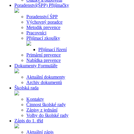
Poradenství(ŠPP) Přijímačky
Poradenství ŚPP
Výchovný poradce
Metodik prevence
Pracovníci
Přijímací zkoušky
Přijímací řízení
Primární prevence
Nabídka prevence
Dokumenty Formuláře
Aktuální dokumenty
Archiv dokumentů
Školská rada
Kontakty
Činnost školské rady
Zápisy z jednání
Volby do školské rady
Zápis do 1. tříd
Aktuální zápis