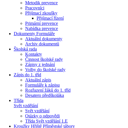
Metodik prevence
Pracovníci
Přijímací zkoušky
Přijímací řízení
Primární prevence
Nabídka prevence
Dokumenty Formuláře
Aktuální dokumenty
Archiv dokumentů
Školská rada
Kontakty
Činnost školské rady
Zápisy z jednání
Volby do školské rady
Zápis do 1. tříd
Aktuální zápis
Formuláře k zápisu
Rozřazení žáků do 1. tříd
Desatero předškoláka
Třída
Svět vzdělání
Svět vzdělání
Otázky o odpovědi
Třída Svět vzdělání 1.E
Kroužky Hřiště Příměstské tábory