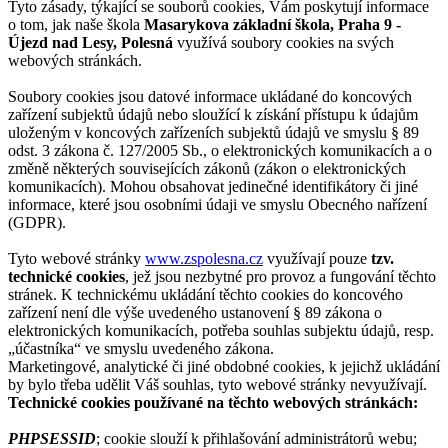
Tyto zásady, týkající se souborů cookies, Vám poskytují informace
o tom, jak naše škola
Masarykova základní škola, Praha 9 -
Újezd nad Lesy, Polesná
využívá soubory cookies na svých
webových stránkách.
Soubory cookies jsou datové informace ukládané do koncových
zařízení subjektů údajů nebo sloužící k získání přístupu k údajům
uloženým v koncových zařízeních subjektů údajů ve smyslu § 89
odst. 3 zákona č. 127/2005 Sb., o elektronických komunikacích a o
změně některých souvisejících zákonů (zákon o elektronických
komunikacích). Mohou obsahovat jedinečné identifikátory či jiné
informace, které jsou osobními údaji ve smyslu Obecného nařízení
(GDPR).
Tyto webové stránky
www.zspolesna.cz
využívají pouze
tzv.
technické cookies
, jež jsou nezbytné pro provoz a fungování těchto
stránek. K technickému ukládání těchto cookies do koncového
zařízení není dle výše uvedeného ustanovení § 89 zákona o
elektronických komunikacích, potřeba souhlas subjektu údajů, resp.
„účastníka“ ve smyslu uvedeného zákona.
Marketingové, analytické či jiné obdobné cookies, k jejichž ukládání
by bylo třeba udělit Váš souhlas, tyto webové stránky nevyužívají.
Technické cookies používané na těchto webových stránkách:
PHPSESSID
; cookie slouží k přihlašování administrátorů webu;