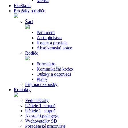
Mensa
Ekoškola
Pro žáky a rodiče
Žáci
Parlament
Zastupitelstvo
Kodex a pravidla
Absolventské práce
Rodiče
Formuláře
Komunikační kodex
Otázky a odpovědi
Platby
Přijímací zkoušky
Kontakty
Vedení školy
Učitelé 1. stupně
Učitelé 2. stupně
Asistenti pedagoga
Vychovatelky ŠD
Poradenské pracoviště