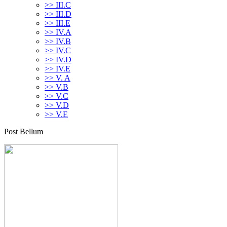
>> III.C
>> III.D
>> III.E
>> IV.A
>> IV.B
>> IV.C
>> IV.D
>> IV.E
>> V. A
>> V.B
>> V.C
>> V.D
>> V.E
Post Bellum