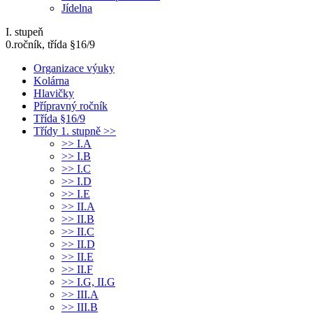
Jídelna
I. stupeň
0.ročník, třída §16/9
Organizace výuky
Kolárna
Hlavičky
Přípravný ročník
Třída §16/9
Třídy 1. stupně >>
>> I.A
>> I.B
>> I.C
>> I.D
>> I.E
>> II.A
>> II.B
>> II.C
>> II.D
>> II.E
>> II.F
>> I.G, II.G
>> III.A
>> III.B