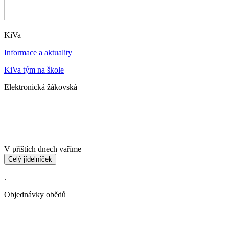
KiVa
Informace a aktuality
KiVa tým na škole
Elektronická žákovská
V příštích dnech vaříme
Celý jídelníček
.
Objednávky obědů