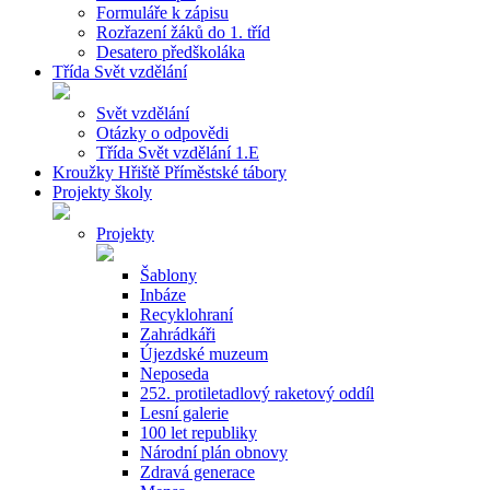
Formuláře k zápisu
Rozřazení žáků do 1. tříd
Desatero předškoláka
Třída Svět vzdělání
Svět vzdělání
Otázky o odpovědi
Třída Svět vzdělání 1.E
Kroužky Hřiště Příměstské tábory
Projekty školy
Projekty
Šablony
Inbáze
Recyklohraní
Zahrádkáři
Újezdské muzeum
Neposeda
252. protiletadlový raketový oddíl
Lesní galerie
100 let republiky
Národní plán obnovy
Zdravá generace