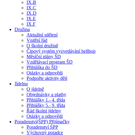
IX.B
IX.C
IX.D
IX.E
IX.F
Družina
Aktuální sdělení
Vnitřní řád
O školní družině
Čipový systém vyzvedávání bellhop
Měsíční plány ŠD
Vzdělávací program ŠD
Přihláška do ŠD
Otázky a odpovědi
Podpořte aktivity dětí
Jídelna
O jídelně
Objednávky a platby
Přihlášky 1.- 4. třída
Přihlášky 5.- 9. třída
Řád školní jídelny
Otázky a odpovědi
Poradenství(ŠPP) Přijímačky
Poradenství ŚPP
Výchovný poradce