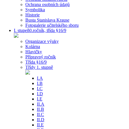
Ochrana osobních údajů
Symbolika
Historie
Busta Stanislava Krause
Fotogalerie učitelského sboru
I. stupeň0.ročník, třída §16/9
Organizace výuky
Kolárna
Hlavičky
Přípravný ročník
Třída §16/9
Třídy 1. stupně
I.A
I.B
I.C
I.D
I.E
II.A
II.B
II.C
II.D
II.E