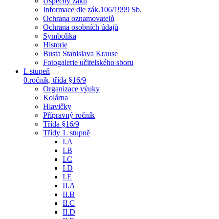
Úspěchy žáků
Informace dle zák.106/1999 Sb.
Ochrana oznamovatelů
Ochrana osobních údajů
Symbolika
Historie
Busta Stanislava Krause
Fotogalerie učitelského sboru
I. stupeň
0.ročník, třída §16/9
Organizace výuky
Kolárna
Hlavičky
Přípravný ročník
Třída §16/9
Třídy 1. stupně
I.A
I.B
I.C
I.D
I.E
II.A
II.B
II.C
II.D