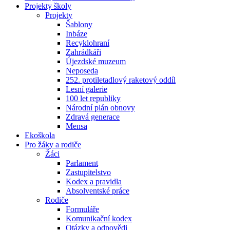
Projekty školy
Projekty
Šablony
Inbáze
Recyklohraní
Zahrádkáři
Újezdské muzeum
Neposeda
252. protiletadlový raketový oddíl
Lesní galerie
100 let republiky
Národní plán obnovy
Zdravá generace
Mensa
Ekoškola
Pro žáky a rodiče
Žáci
Parlament
Zastupitelstvo
Kodex a pravidla
Absolventské práce
Rodiče
Formuláře
Komunikační kodex
Otázky a odpovědi