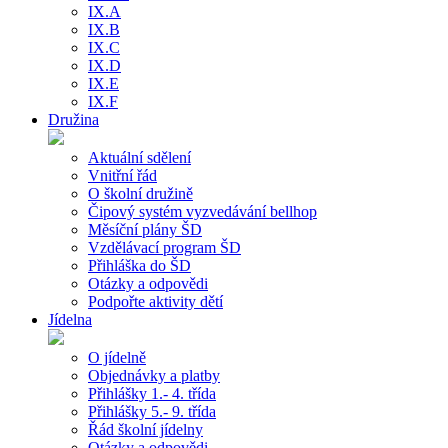
IX.A
IX.B
IX.C
IX.D
IX.E
IX.F
Družina
Aktuální sdělení
Vnitřní řád
O školní družině
Čipový systém vyzvedávání bellhop
Měsíční plány ŠD
Vzdělávací program ŠD
Přihláška do ŠD
Otázky a odpovědi
Podpořte aktivity dětí
Jídelna
O jídelně
Objednávky a platby
Přihlášky 1.- 4. třída
Přihlášky 5.- 9. třída
Řád školní jídelny
Otázky a odpovědi