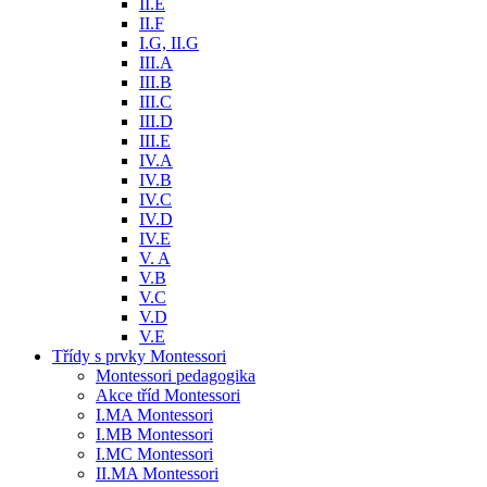
II.E
II.F
I.G, II.G
III.A
III.B
III.C
III.D
III.E
IV.A
IV.B
IV.C
IV.D
IV.E
V. A
V.B
V.C
V.D
V.E
Třídy s prvky Montessori
Montessori pedagogika
Akce tříd Montessori
I.MA Montessori
I.MB Montessori
I.MC Montessori
II.MA Montessori