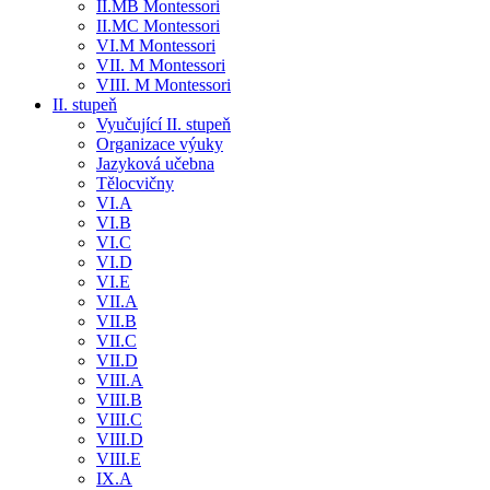
II.MB Montessori
II.MC Montessori
VI.M Montessori
VII. M Montessori
VIII. M Montessori
II. stupeň
Vyučující II. stupeň
Organizace výuky
Jazyková učebna
Tělocvičny
VI.A
VI.B
VI.C
VI.D
VI.E
VII.A
VII.B
VII.C
VII.D
VIII.A
VIII.B
VIII.C
VIII.D
VIII.E
IX.A