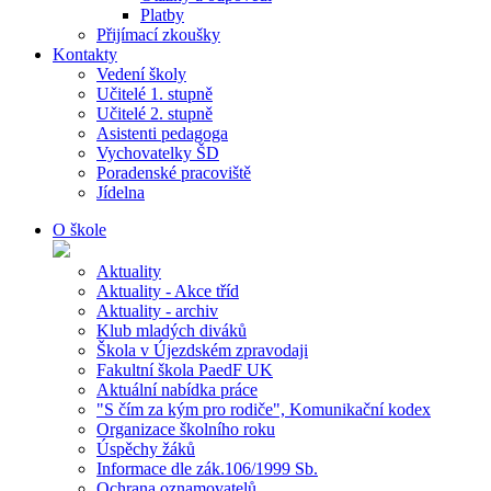
Platby
Přijímací zkoušky
Kontakty
Vedení školy
Učitelé 1. stupně
Učitelé 2. stupně
Asistenti pedagoga
Vychovatelky ŠD
Poradenské pracoviště
Jídelna
O škole
Aktuality
Aktuality - Akce tříd
Aktuality - archiv
Klub mladých diváků
Škola v Újezdském zpravodaji
Fakultní škola PaedF UK
Aktuální nabídka práce
"S čím za kým pro rodiče", Komunikační kodex
Organizace školního roku
Úspěchy žáků
Informace dle zák.106/1999 Sb.
Ochrana oznamovatelů