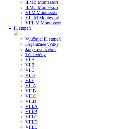
II.MB Montessori
II.MC Montessori
VI.M Montessori
VII. M Montessori
VIII. M Montessori
II. stupeň
Vyučující II. stupeň
Organizace výuky
Jazyková učebna
Tělocvičny
VI.A
VI.B
VI.C
VI.D
VI.E
VII.A
VII.B
VII.C
VII.D
VIII.A
VIII.B
VIII.C
VIII.D
VIII.E