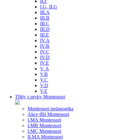
II.F
I.G, II.G
III.A
III.B
III.C
III.D
III.E
IV.A
IV.B
IV.C
IV.D
IV.E
V. A
V.B
V.C
V.D
V.E
Třídy s prvky Montessori
Montessori pedagogika
Akce tříd Montessori
I.MA Montessori
I.MB Montessori
I.MC Montessori
II.MA Montessori