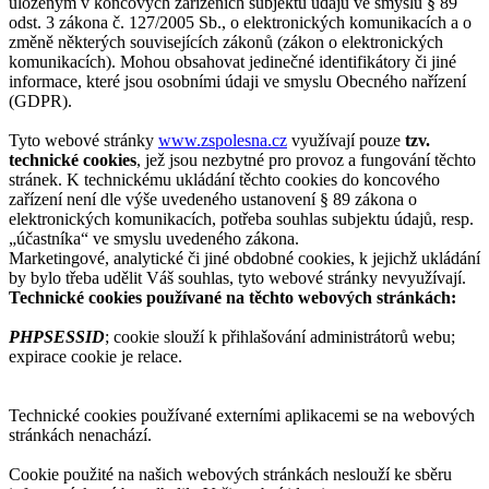
uloženým v koncových zařízeních subjektů údajů ve smyslu § 89
odst. 3 zákona č. 127/2005 Sb., o elektronických komunikacích a o
změně některých souvisejících zákonů (zákon o elektronických
komunikacích). Mohou obsahovat jedinečné identifikátory či jiné
informace, které jsou osobními údaji ve smyslu Obecného nařízení
(GDPR).
Tyto webové stránky
www.zspolesna.cz
využívají pouze
tzv.
technické cookies
, jež jsou nezbytné pro provoz a fungování těchto
stránek. K technickému ukládání těchto cookies do koncového
zařízení není dle výše uvedeného ustanovení § 89 zákona o
elektronických komunikacích, potřeba souhlas subjektu údajů, resp.
„účastníka“ ve smyslu uvedeného zákona.
Marketingové, analytické či jiné obdobné cookies, k jejichž ukládání
by bylo třeba udělit Váš souhlas, tyto webové stránky nevyužívají.
Technické cookies používané na těchto webových stránkách:
PHPSESSID
; cookie slouží k přihlašování administrátorů webu;
expirace cookie je relace.
Technické cookies používané externími aplikacemi se na webových
stránkách nenachází.
Cookie použité na našich webových stránkách neslouží ke sběru