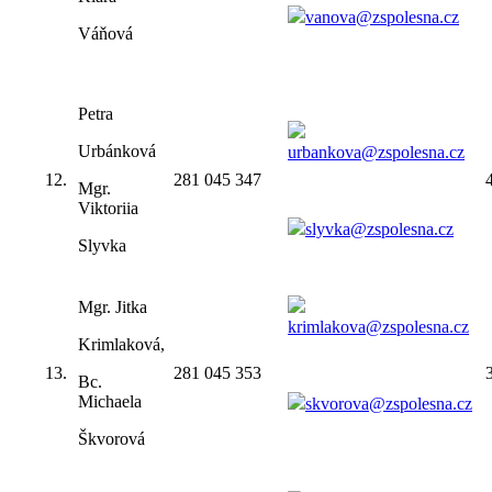
vanova@zspolesna.cz
Váňová
Petra
Urbánková
urbankova@zspolesna.cz
12.
281 045 347
Mgr.
Viktoriia
slyvka@zspolesna.cz
Slyvka
Mgr. Jitka
krimlakova@zspolesna.cz
Krimlaková,
13.
281 045 353
Bc.
Michaela
skvorova@zspolesna.cz
Škvorová