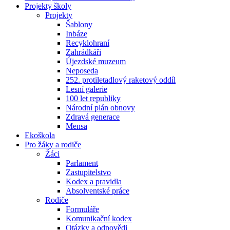
Projekty školy
Projekty
Šablony
Inbáze
Recyklohraní
Zahrádkáři
Újezdské muzeum
Neposeda
252. protiletadlový raketový oddíl
Lesní galerie
100 let republiky
Národní plán obnovy
Zdravá generace
Mensa
Ekoškola
Pro žáky a rodiče
Žáci
Parlament
Zastupitelstvo
Kodex a pravidla
Absolventské práce
Rodiče
Formuláře
Komunikační kodex
Otázky a odpovědi