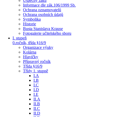
Úspěchy žáků
Informace dle zák.106/1999 Sb.
Ochrana oznamovatelů
Ochrana osobních údajů
Symbolika
Historie
Busta Stanislava Krause
Fotogalerie učitelského sboru
I. stupeň
0.ročník, třída §16/9
Organizace výuky
Kolárna
Hlavičky
Přípravný ročník
Třída §16/9
Třídy 1. stupně
I.A
I.B
I.C
I.D
I.E
II.A
II.B
II.C
II.D