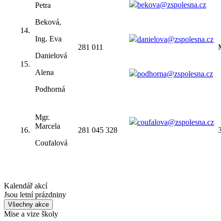
bekova@zspolesna.cz
Petra
Beková,
14.
Ing. Eva
danielova@zspolesna.cz
281 011
Danielová
15.
Alena
podhorna@zspolesna.cz
Podhorná
Mgr.
coufalova@zspolesna.cz
Marcela
16.
281 045 328
Coufalová
Kalendář akcí
Jsou letní prázdniny
Všechny akce
Mise a vize školy