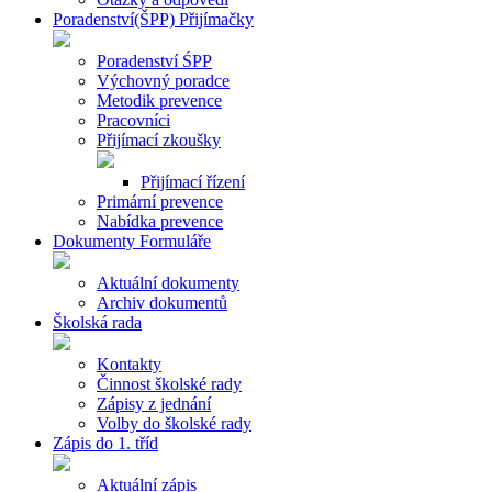
Poradenství(ŠPP) Přijímačky
Poradenství ŚPP
Výchovný poradce
Metodik prevence
Pracovníci
Přijímací zkoušky
Přijímací řízení
Primární prevence
Nabídka prevence
Dokumenty Formuláře
Aktuální dokumenty
Archiv dokumentů
Školská rada
Kontakty
Činnost školské rady
Zápisy z jednání
Volby do školské rady
Zápis do 1. tříd
Aktuální zápis