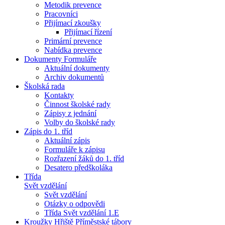
Metodik prevence
Pracovníci
Přijímací zkoušky
Přijímací řízení
Primární prevence
Nabídka prevence
Dokumenty Formuláře
Aktuální dokumenty
Archiv dokumentů
Školská rada
Kontakty
Činnost školské rady
Zápisy z jednání
Volby do školské rady
Zápis do 1. tříd
Aktuální zápis
Formuláře k zápisu
Rozřazení žáků do 1. tříd
Desatero předškoláka
Třída
Svět vzdělání
Svět vzdělání
Otázky o odpovědi
Třída Svět vzdělání 1.E
Kroužky Hřiště Příměstské tábory