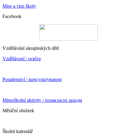
Mise a vize školy
Facebook
Vzdělávání ukrajinských dětí
Vzdělávaní / осві́та
Poradenství / консультування
Mimoškolní aktivity / позакласні заходи
Měsíční obrázek
Školní kalendář