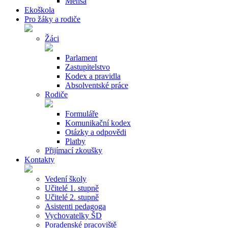
Mensa
Ekoškola
Pro žáky a rodiče
Žáci
Parlament
Zastupitelstvo
Kodex a pravidla
Absolventské práce
Rodiče
Formuláře
Komunikační kodex
Otázky a odpovědi
Platby
Přijímací zkoušky
Kontakty
Vedení školy
Učitelé 1. stupně
Učitelé 2. stupně
Asistenti pedagoga
Vychovatelky ŠD
Poradenské pracoviště