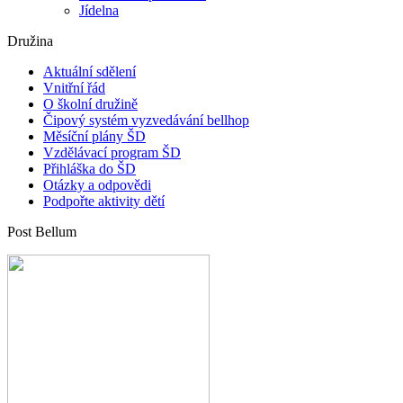
Jídelna
Družina
Aktuální sdělení
Vnitřní řád
O školní družině
Čipový systém vyzvedávání bellhop
Měsíční plány ŠD
Vzdělávací program ŠD
Přihláška do ŠD
Otázky a odpovědi
Podpořte aktivity dětí
Post Bellum