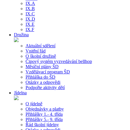
IX.A
IX.B
IX.C
IX.D
IX.E
IX.F
Družina
Aktuální sdělení
Vnitřní řád
O školní družině
Čipový systém vyzvedávání bellhop
Měsíční plány ŠD
Vzdělávací program ŠD
Přihláška do ŠD
Otázky a odpovědi
Podpořte aktivity dětí
Jídelna
O jídelně
Objednávky a platby
Přihlášky 1.- 4. třída
Přihlášky 5.- 9. třída
Řád školní jídelny
Otázky a odpovědi