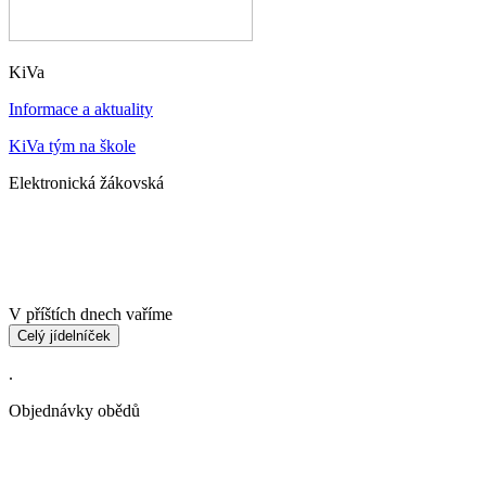
KiVa
Informace a aktuality
KiVa tým na škole
Elektronická žákovská
V příštích dnech vaříme
Celý jídelníček
.
Objednávky obědů