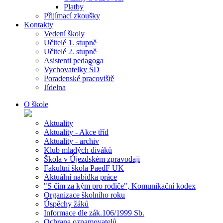
Platby
Přijímací zkoušky
Kontakty
Vedení školy
Učitelé 1. stupně
Učitelé 2. stupně
Asistenti pedagoga
Vychovatelky ŠD
Poradenské pracoviště
Jídelna
O škole
Aktuality
Aktuality - Akce tříd
Aktuality - archiv
Klub mladých diváků
Škola v Újezdském zpravodaji
Fakultní škola PaedF UK
Aktuální nabídka práce
"S čím za kým pro rodiče", Komunikační kodex
Organizace školního roku
Úspěchy žáků
Informace dle zák.106/1999 Sb.
Ochrana oznamovatelů