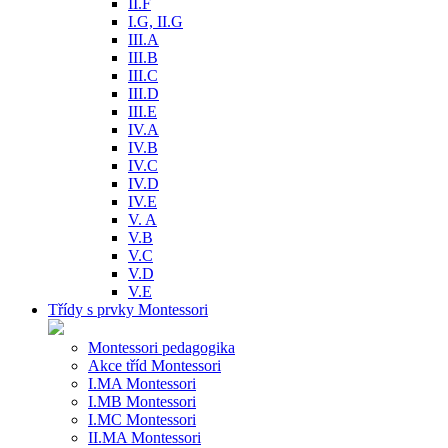
II.F
I.G, II.G
III.A
III.B
III.C
III.D
III.E
IV.A
IV.B
IV.C
IV.D
IV.E
V. A
V.B
V.C
V.D
V.E
Třídy s prvky Montessori
Montessori pedagogika
Akce tříd Montessori
I.MA Montessori
I.MB Montessori
I.MC Montessori
II.MA Montessori