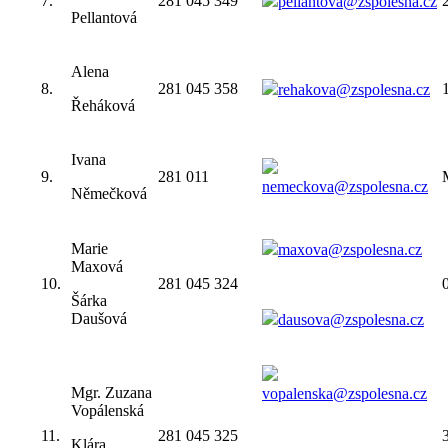
7.
281 045 349
pellantova@zspolesna.cz
Pellantová
Alena
8.
281 045 358
rehakova@zspolesna.cz
Řeháková
Ivana
9.
281 011
nemeckova@zspolesna.cz
Němečková
Marie
maxova@zspolesna.cz
Maxová
10.
281 045 324
Šárka
Daušová
dausova@zspolesna.cz
Mgr. Zuzana
vopalenska@zspolesna.cz
Vopálenská
11.
281 045 325
Klára