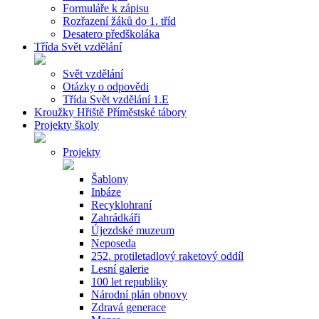
Formuláře k zápisu
Rozřazení žáků do 1. tříd
Desatero předškoláka
Třída Svět vzdělání
Svět vzdělání
Otázky o odpovědi
Třída Svět vzdělání 1.E
Kroužky Hřiště Příměstské tábory
Projekty školy
Projekty
Šablony
Inbáze
Recyklohraní
Zahrádkáři
Újezdské muzeum
Neposeda
252. protiletadlový raketový oddíl
Lesní galerie
100 let republiky
Národní plán obnovy
Zdravá generace