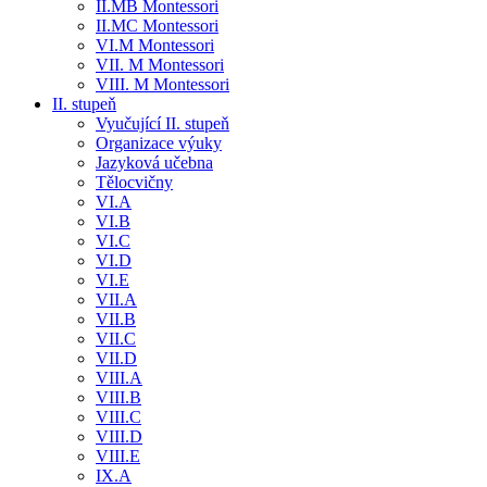
II.MB Montessori
II.MC Montessori
VI.M Montessori
VII. M Montessori
VIII. M Montessori
II. stupeň
Vyučující II. stupeň
Organizace výuky
Jazyková učebna
Tělocvičny
VI.A
VI.B
VI.C
VI.D
VI.E
VII.A
VII.B
VII.C
VII.D
VIII.A
VIII.B
VIII.C
VIII.D
VIII.E
IX.A