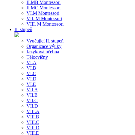
II.MB Montessori
II.MC Montessori
VI.M Montessori
VII. M Montessori
VIII. M Montessori
II. stupeň
Vyučující II. stupeň
Organizace výuky
Jazyková učebna
Tělocvičny
VI.A
VI.B
VI.C
VI.D
VI.E
VII.A
VII.B
VII.C
VII.D
VIII.A
VIII.B
VIII.C
VIII.D
VIII.E