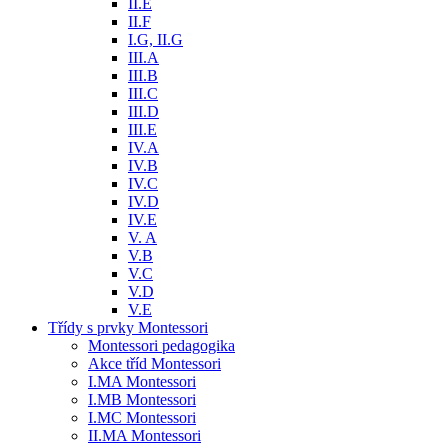
II.E
II.F
I.G, II.G
III.A
III.B
III.C
III.D
III.E
IV.A
IV.B
IV.C
IV.D
IV.E
V. A
V.B
V.C
V.D
V.E
Třídy s prvky Montessori
Montessori pedagogika
Akce tříd Montessori
I.MA Montessori
I.MB Montessori
I.MC Montessori
II.MA Montessori