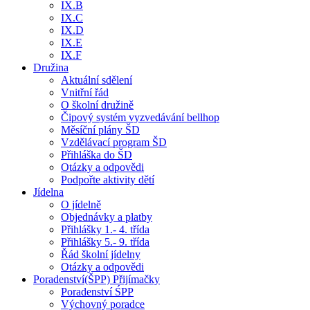
IX.B
IX.C
IX.D
IX.E
IX.F
Družina
Aktuální sdělení
Vnitřní řád
O školní družině
Čipový systém vyzvedávání bellhop
Měsíční plány ŠD
Vzdělávací program ŠD
Přihláška do ŠD
Otázky a odpovědi
Podpořte aktivity dětí
Jídelna
O jídelně
Objednávky a platby
Přihlášky 1.- 4. třída
Přihlášky 5.- 9. třída
Řád školní jídelny
Otázky a odpovědi
Poradenství(ŠPP) Přijímačky
Poradenství ŚPP
Výchovný poradce