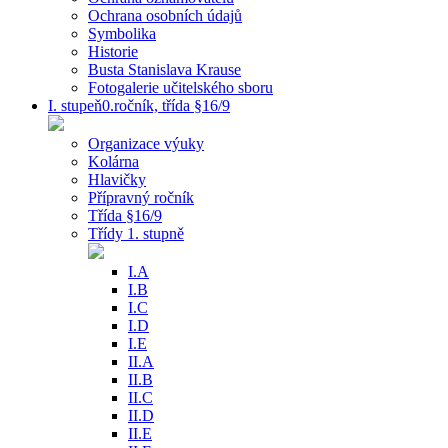
Ochrana osobních údajů
Symbolika
Historie
Busta Stanislava Krause
Fotogalerie učitelského sboru
I. stupeň0.ročník, třída §16/9
Organizace výuky
Kolárna
Hlavičky
Přípravný ročník
Třída §16/9
Třídy 1. stupně
I.A
I.B
I.C
I.D
I.E
II.A
II.B
II.C
II.D
II.E