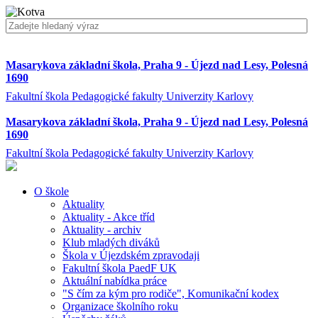
Masarykova základní škola, Praha 9 - Újezd nad Lesy, Polesná
1690
Fakultní škola Pedagogické fakulty Univerzity Karlovy
Masarykova základní škola, Praha 9 - Újezd nad Lesy, Polesná
1690
Fakultní škola Pedagogické fakulty Univerzity Karlovy
O škole
Aktuality
Aktuality - Akce tříd
Aktuality - archiv
Klub mladých diváků
Škola v Újezdském zpravodaji
Fakultní škola PaedF UK
Aktuální nabídka práce
"S čím za kým pro rodiče", Komunikační kodex
Organizace školního roku