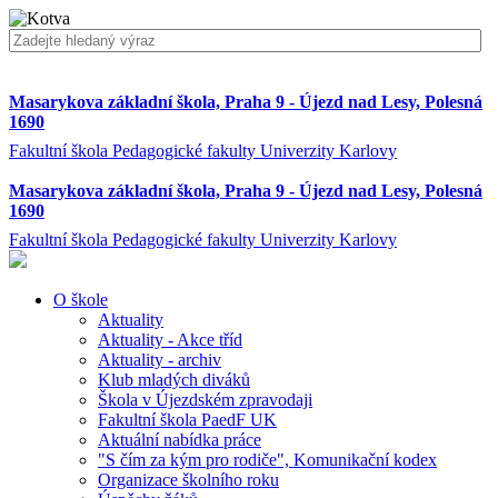
Masarykova základní škola, Praha 9 - Újezd nad Lesy, Polesná
1690
Fakultní škola Pedagogické fakulty Univerzity Karlovy
Masarykova základní škola, Praha 9 - Újezd nad Lesy, Polesná
1690
Fakultní škola Pedagogické fakulty Univerzity Karlovy
O škole
Aktuality
Aktuality - Akce tříd
Aktuality - archiv
Klub mladých diváků
Škola v Újezdském zpravodaji
Fakultní škola PaedF UK
Aktuální nabídka práce
"S čím za kým pro rodiče", Komunikační kodex
Organizace školního roku