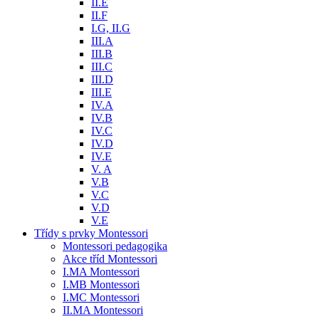
II.E
II.F
I.G, II.G
III.A
III.B
III.C
III.D
III.E
IV.A
IV.B
IV.C
IV.D
IV.E
V. A
V.B
V.C
V.D
V.E
Třídy s prvky Montessori
Montessori pedagogika
Akce tříd Montessori
I.MA Montessori
I.MB Montessori
I.MC Montessori
II.MA Montessori