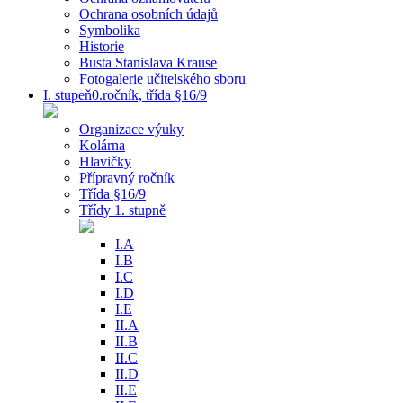
Ochrana osobních údajů
Symbolika
Historie
Busta Stanislava Krause
Fotogalerie učitelského sboru
I. stupeň0.ročník, třída §16/9
Organizace výuky
Kolárna
Hlavičky
Přípravný ročník
Třída §16/9
Třídy 1. stupně
I.A
I.B
I.C
I.D
I.E
II.A
II.B
II.C
II.D
II.E