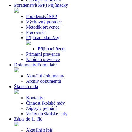
Poradenství(ŠPP) Přijímačky
Poradenství ŚPP
Výchovný poradce
Metodik prevence
Pracovníci
Přijímací zkoušky
Přijímací řízení
Primární prevence
Nabídka prevence
Dokumenty Formuláře
Aktuální dokumenty
Archiv dokumentů
Školská rada
Kontakty
Činnost školské rady
Zápisy z jednání
Volby do školské rady
Zápis do 1. tříd
Aktuální zápis