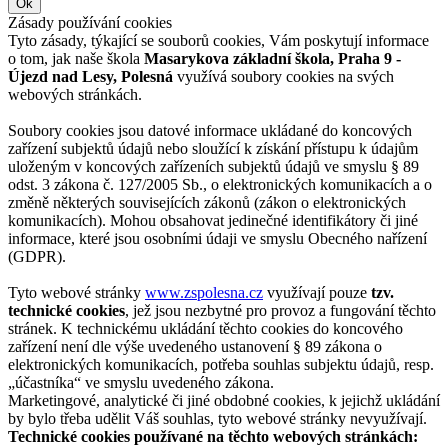
Ok
Zásady používání cookies
Tyto zásady, týkající se souborů cookies, Vám poskytují informace
o tom, jak naše škola
Masarykova základní škola, Praha 9 -
Újezd nad Lesy, Polesná
využívá soubory cookies na svých
webových stránkách.
Soubory cookies jsou datové informace ukládané do koncových
zařízení subjektů údajů nebo sloužící k získání přístupu k údajům
uloženým v koncových zařízeních subjektů údajů ve smyslu § 89
odst. 3 zákona č. 127/2005 Sb., o elektronických komunikacích a o
změně některých souvisejících zákonů (zákon o elektronických
komunikacích). Mohou obsahovat jedinečné identifikátory či jiné
informace, které jsou osobními údaji ve smyslu Obecného nařízení
(GDPR).
Tyto webové stránky
www.zspolesna.cz
využívají pouze
tzv.
technické cookies
, jež jsou nezbytné pro provoz a fungování těchto
stránek. K technickému ukládání těchto cookies do koncového
zařízení není dle výše uvedeného ustanovení § 89 zákona o
elektronických komunikacích, potřeba souhlas subjektu údajů, resp.
„účastníka“ ve smyslu uvedeného zákona.
Marketingové, analytické či jiné obdobné cookies, k jejichž ukládání
by bylo třeba udělit Váš souhlas, tyto webové stránky nevyužívají.
Technické cookies používané na těchto webových stránkách: