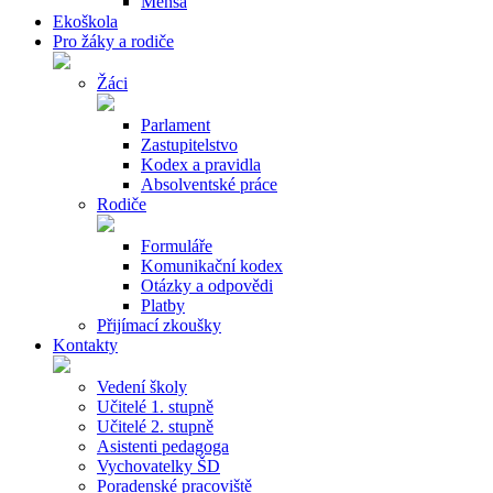
Mensa
Ekoškola
Pro žáky a rodiče
Žáci
Parlament
Zastupitelstvo
Kodex a pravidla
Absolventské práce
Rodiče
Formuláře
Komunikační kodex
Otázky a odpovědi
Platby
Přijímací zkoušky
Kontakty
Vedení školy
Učitelé 1. stupně
Učitelé 2. stupně
Asistenti pedagoga
Vychovatelky ŠD
Poradenské pracoviště