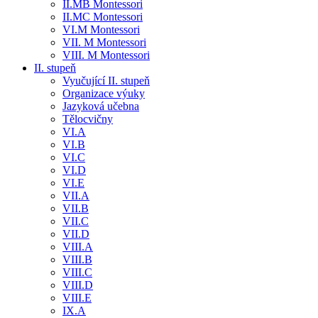
II.MB Montessori
II.MC Montessori
VI.M Montessori
VII. M Montessori
VIII. M Montessori
II. stupeň
Vyučující II. stupeň
Organizace výuky
Jazyková učebna
Tělocvičny
VI.A
VI.B
VI.C
VI.D
VI.E
VII.A
VII.B
VII.C
VII.D
VIII.A
VIII.B
VIII.C
VIII.D
VIII.E
IX.A