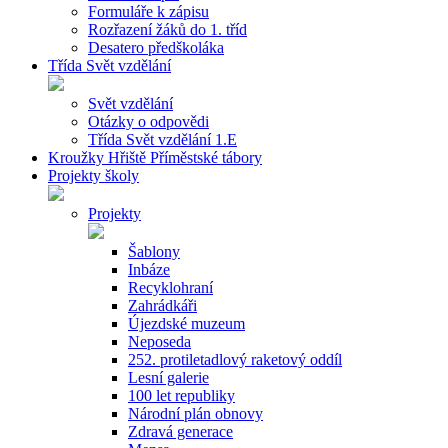
Formuláře k zápisu
Rozřazení žáků do 1. tříd
Desatero předškoláka
Třída Svět vzdělání
Svět vzdělání
Otázky o odpovědi
Třída Svět vzdělání 1.E
Kroužky Hřiště Příměstské tábory
Projekty školy
Projekty
Šablony
Inbáze
Recyklohraní
Zahrádkáři
Újezdské muzeum
Neposeda
252. protiletadlový raketový oddíl
Lesní galerie
100 let republiky
Národní plán obnovy
Zdravá generace