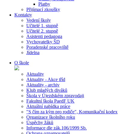
Platby
Přijímací zkoušky
Kontakty
Vedení školy
Učitelé 1. stupně
Učitelé 2. stupně
Asistenti pedagoga
Vychovatelky ŠD
Poradenské pracoviště
Jídelna
O škole
Aktuality
Aktuality - Akce tříd
Aktuality - archiv
Klub mladých diváků
Škola v Újezdském zpravodaji
Fakultní škola PaedF UK
Aktuální nabídka práce
"S čím za kým pro rodiče", Komunikační kodex
Organizace školního roku
Úspěchy žáků
Informace dle zák.106/1999 Sb.
Ochrana oznamovatelů