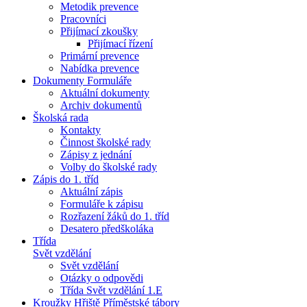
Metodik prevence
Pracovníci
Přijímací zkoušky
Přijímací řízení
Primární prevence
Nabídka prevence
Dokumenty Formuláře
Aktuální dokumenty
Archiv dokumentů
Školská rada
Kontakty
Činnost školské rady
Zápisy z jednání
Volby do školské rady
Zápis do 1. tříd
Aktuální zápis
Formuláře k zápisu
Rozřazení žáků do 1. tříd
Desatero předškoláka
Třída
Svět vzdělání
Svět vzdělání
Otázky o odpovědi
Třída Svět vzdělání 1.E
Kroužky Hřiště Příměstské tábory