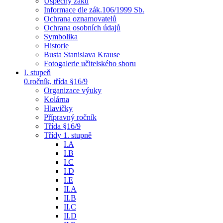
Úspěchy žáků
Informace dle zák.106/1999 Sb.
Ochrana oznamovatelů
Ochrana osobních údajů
Symbolika
Historie
Busta Stanislava Krause
Fotogalerie učitelského sboru
I. stupeň
0.ročník, třída §16/9
Organizace výuky
Kolárna
Hlavičky
Přípravný ročník
Třída §16/9
Třídy 1. stupně
I.A
I.B
I.C
I.D
I.E
II.A
II.B
II.C
II.D