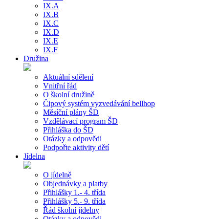
IX.A
IX.B
IX.C
IX.D
IX.E
IX.F
Družina
Aktuální sdělení
Vnitřní řád
O školní družině
Čipový systém vyzvedávání bellhop
Měsíční plány ŠD
Vzdělávací program ŠD
Přihláška do ŠD
Otázky a odpovědi
Podpořte aktivity dětí
Jídelna
O jídelně
Objednávky a platby
Přihlášky 1.- 4. třída
Přihlášky 5.- 9. třída
Řád školní jídelny
Otázky a odpovědi