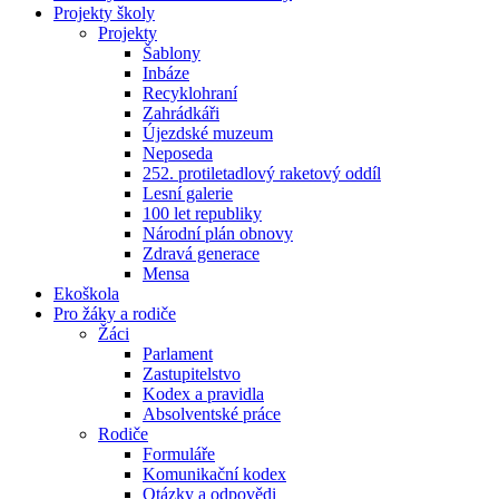
Projekty školy
Projekty
Šablony
Inbáze
Recyklohraní
Zahrádkáři
Újezdské muzeum
Neposeda
252. protiletadlový raketový oddíl
Lesní galerie
100 let republiky
Národní plán obnovy
Zdravá generace
Mensa
Ekoškola
Pro žáky a rodiče
Žáci
Parlament
Zastupitelstvo
Kodex a pravidla
Absolventské práce
Rodiče
Formuláře
Komunikační kodex
Otázky a odpovědi