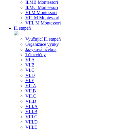
II.MB Montessori
II.MC Montessori
VI.M Montessori
VII. M Montessori
VIII. M Montessori
II. stupeň
Vyučující II. stupeň
Organizace výuky
Jazyková učebna
Tělocvičny
VI.A
VI.B
VI.C
VI.D
VI.E
VII.A
VII.B
VII.C
VII.D
VIII.A
VIII.B
VIII.C
VIII.D
VIII.E