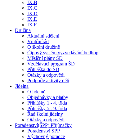
IX.B
IX.C
IX.D
IX.E
IX.F
Družina
Aktuální sdělení
Vnitřní řád
O školní družině
Čipový systém vyzvedávání bellhop
Měsíční plány ŠD
Vzdělávací program ŠD
Přihláška do ŠD
Otázky a odpovědi
Podpořte aktivity dětí
Jídelna
O jídelně
Objednávky a platby
Přihlášky 1.- 4. třída
Přihlášky 5.- 9. třída
Řád školní jídelny
Otázky a odpovědi
Poradenství(ŠPP) Přijímačky
Poradenství ŚPP
Výchovný poradce