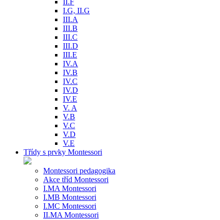
II.F
I.G, II.G
III.A
III.B
III.C
III.D
III.E
IV.A
IV.B
IV.C
IV.D
IV.E
V. A
V.B
V.C
V.D
V.E
Třídy s prvky Montessori
Montessori pedagogika
Akce tříd Montessori
I.MA Montessori
I.MB Montessori
I.MC Montessori
II.MA Montessori