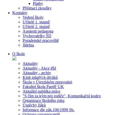
Platby
Přijímací zkoušky
Kontakty
Vedení školy
Učitelé 1. stupně
Učitelé 2. stupně
Asistenti pedagoga
Vychovatelky ŠD
Poradenské pracoviště
Jídelna
O škole
Aktuality
Aktuality - Akce tříd
Aktuality - archiv
Klub mladých diváků
Škola v Újezdském zpravodaji
Fakultní škola PaedF UK
Aktuální nabídka práce
"S čím za kým pro rodiče", Komunikační kodex
Organizace školního roku
Úspěchy žáků
Informace dle zák.106/1999 Sb.
Ochrana oznamovatelů