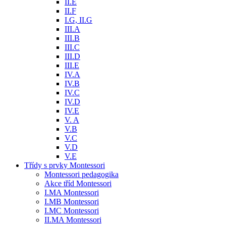
II.E
II.F
I.G, II.G
III.A
III.B
III.C
III.D
III.E
IV.A
IV.B
IV.C
IV.D
IV.E
V. A
V.B
V.C
V.D
V.E
Třídy s prvky Montessori
Montessori pedagogika
Akce tříd Montessori
I.MA Montessori
I.MB Montessori
I.MC Montessori
II.MA Montessori