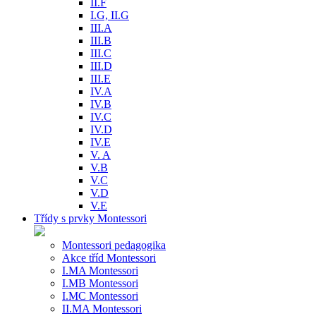
II.F
I.G, II.G
III.A
III.B
III.C
III.D
III.E
IV.A
IV.B
IV.C
IV.D
IV.E
V. A
V.B
V.C
V.D
V.E
Třídy s prvky Montessori
Montessori pedagogika
Akce tříd Montessori
I.MA Montessori
I.MB Montessori
I.MC Montessori
II.MA Montessori