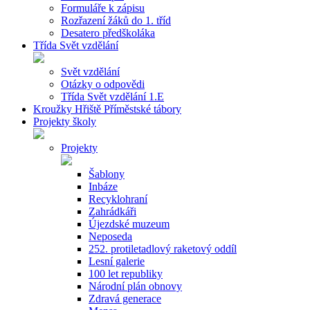
Formuláře k zápisu
Rozřazení žáků do 1. tříd
Desatero předškoláka
Třída Svět vzdělání
Svět vzdělání
Otázky o odpovědi
Třída Svět vzdělání 1.E
Kroužky Hřiště Příměstské tábory
Projekty školy
Projekty
Šablony
Inbáze
Recyklohraní
Zahrádkáři
Újezdské muzeum
Neposeda
252. protiletadlový raketový oddíl
Lesní galerie
100 let republiky
Národní plán obnovy
Zdravá generace