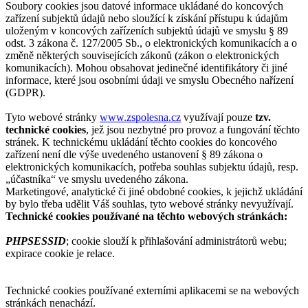
Soubory cookies jsou datové informace ukládané do koncových
zařízení subjektů údajů nebo sloužící k získání přístupu k údajům
uloženým v koncových zařízeních subjektů údajů ve smyslu § 89
odst. 3 zákona č. 127/2005 Sb., o elektronických komunikacích a o
změně některých souvisejících zákonů (zákon o elektronických
komunikacích). Mohou obsahovat jedinečné identifikátory či jiné
informace, které jsou osobními údaji ve smyslu Obecného nařízení
(GDPR).
Tyto webové stránky
www.zspolesna.cz
využívají pouze
tzv.
technické cookies
, jež jsou nezbytné pro provoz a fungování těchto
stránek. K technickému ukládání těchto cookies do koncového
zařízení není dle výše uvedeného ustanovení § 89 zákona o
elektronických komunikacích, potřeba souhlas subjektu údajů, resp.
„účastníka“ ve smyslu uvedeného zákona.
Marketingové, analytické či jiné obdobné cookies, k jejichž ukládání
by bylo třeba udělit Váš souhlas, tyto webové stránky nevyužívají.
Technické cookies používané na těchto webových stránkách:
PHPSESSID
; cookie slouží k přihlašování administrátorů webu;
expirace cookie je relace.
Technické cookies používané externími aplikacemi se na webových
stránkách nenachází.