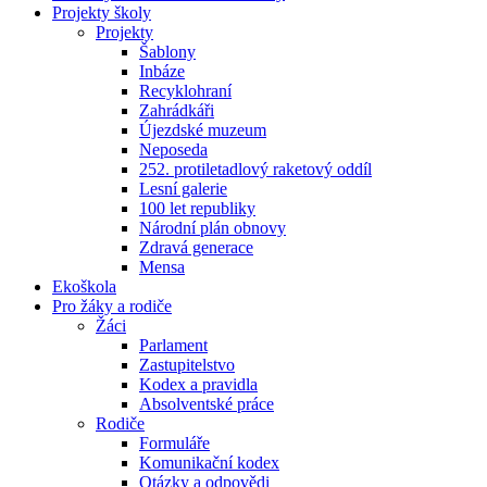
Projekty školy
Projekty
Šablony
Inbáze
Recyklohraní
Zahrádkáři
Újezdské muzeum
Neposeda
252. protiletadlový raketový oddíl
Lesní galerie
100 let republiky
Národní plán obnovy
Zdravá generace
Mensa
Ekoškola
Pro žáky a rodiče
Žáci
Parlament
Zastupitelstvo
Kodex a pravidla
Absolventské práce
Rodiče
Formuláře
Komunikační kodex
Otázky a odpovědi