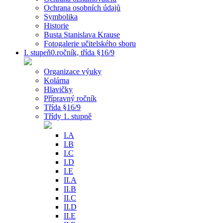
Ochrana osobních údajů
Symbolika
Historie
Busta Stanislava Krause
Fotogalerie učitelského sboru
I. stupeň0.ročník, třída §16/9
Organizace výuky
Kolárna
Hlavičky
Přípravný ročník
Třída §16/9
Třídy 1. stupně
I.A
I.B
I.C
I.D
I.E
II.A
II.B
II.C
II.D
II.E