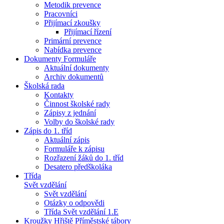
Metodik prevence
Pracovníci
Přijímací zkoušky
Přijímací řízení
Primární prevence
Nabídka prevence
Dokumenty Formuláře
Aktuální dokumenty
Archiv dokumentů
Školská rada
Kontakty
Činnost školské rady
Zápisy z jednání
Volby do školské rady
Zápis do 1. tříd
Aktuální zápis
Formuláře k zápisu
Rozřazení žáků do 1. tříd
Desatero předškoláka
Třída
Svět vzdělání
Svět vzdělání
Otázky o odpovědi
Třída Svět vzdělání 1.E
Kroužky Hřiště Příměstské tábory