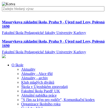
Masarykova základní škola, Praha 9 - Újezd nad Lesy, Polesná
1690
Fakultní škola Pedagogické fakulty Univerzity Karlovy
Masarykova základní škola, Praha 9 - Újezd nad Lesy, Polesná
1690
Fakultní škola Pedagogické fakulty Univerzity Karlovy
O škole
Aktuality
Aktuality - Akce tříd
Aktuality - archiv
Klub mladých diváků
Škola v Újezdském zpravodaji
Fakultní škola PaedF UK
Aktuální nabídka práce
"S čím za kým pro rodiče", Komunikační kodex
Organizace školního roku