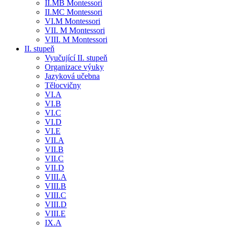
II.MB Montessori
II.MC Montessori
VI.M Montessori
VII. M Montessori
VIII. M Montessori
II. stupeň
Vyučující II. stupeň
Organizace výuky
Jazyková učebna
Tělocvičny
VI.A
VI.B
VI.C
VI.D
VI.E
VII.A
VII.B
VII.C
VII.D
VIII.A
VIII.B
VIII.C
VIII.D
VIII.E
IX.A