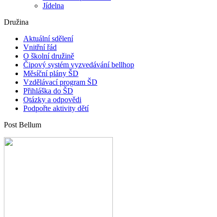
Jídelna
Družina
Aktuální sdělení
Vnitřní řád
O školní družině
Čipový systém vyzvedávání bellhop
Měsíční plány ŠD
Vzdělávací program ŠD
Přihláška do ŠD
Otázky a odpovědi
Podpořte aktivity dětí
Post Bellum