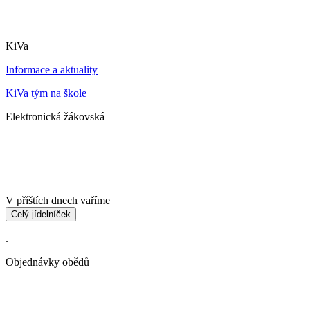
KiVa
Informace a aktuality
KiVa tým na škole
Elektronická žákovská
V příštích dnech vaříme
Celý jídelníček
.
Objednávky obědů