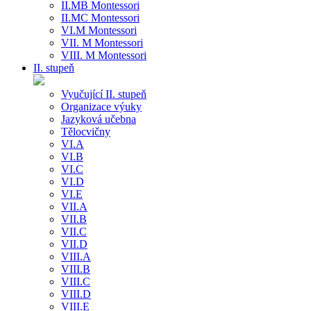
II.MB Montessori
II.MC Montessori
VI.M Montessori
VII. M Montessori
VIII. M Montessori
II. stupeň
Vyučující II. stupeň
Organizace výuky
Jazyková učebna
Tělocvičny
VI.A
VI.B
VI.C
VI.D
VI.E
VII.A
VII.B
VII.C
VII.D
VIII.A
VIII.B
VIII.C
VIII.D
VIII.E