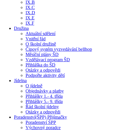
IX.B
IX.C
IX.D
IX.E
IX.F
Družina
Aktuální sdělení
Vnitřní řád
O školní družině
Čipový systém vyzvedávání bellhop
Měsíční plány ŠD
Vzdělávací program ŠD
Přihláška do ŠD
Otázky a odpovědi
Podpořte aktivity dětí
Jídelna
O jídelně
Objednávky a platby
Přihlášky 1.- 4. třída
Přihlášky 5.- 9. třída
Řád školní jídelny
Otázky a odpovědi
Poradenství(ŠPP) Přijímačky
Poradenství ŚPP
Výchovný poradce