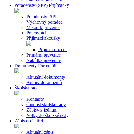
Poradenství(ŠPP) Přijímačky
Poradenství ŚPP
Výchovný poradce
Metodik prevence
Pracovníci
Přijímací zkoušky
Přijímací řízení
Primární prevence
Nabídka prevence
Dokumenty Formuláře
Aktuální dokumenty
Archiv dokumentů
Školská rada
Kontakty
Činnost školské rady
Zápisy z jednání
Volby do školské rady
Zápis do 1. tříd
Aktuální zápis