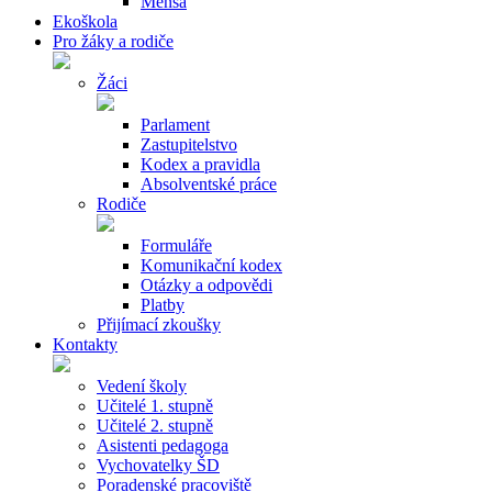
Mensa
Ekoškola
Pro žáky a rodiče
Žáci
Parlament
Zastupitelstvo
Kodex a pravidla
Absolventské práce
Rodiče
Formuláře
Komunikační kodex
Otázky a odpovědi
Platby
Přijímací zkoušky
Kontakty
Vedení školy
Učitelé 1. stupně
Učitelé 2. stupně
Asistenti pedagoga
Vychovatelky ŠD
Poradenské pracoviště