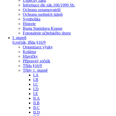
Úspěchy žáků
Informace dle zák.106/1999 Sb.
Ochrana oznamovatelů
Ochrana osobních údajů
Symbolika
Historie
Busta Stanislava Krause
Fotogalerie učitelského sboru
I. stupeň
0.ročník, třída §16/9
Organizace výuky
Kolárna
Hlavičky
Přípravný ročník
Třída §16/9
Třídy 1. stupně
I.A
I.B
I.C
I.D
I.E
II.A
II.B
II.C
II.D