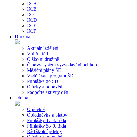
IX.A
IX.B
IX.C
IX.D
IX.E
IX.F
Družina
Aktuální sdělení
Vnitřní řád
O školní družině
Čipový systém vyzvedávání bellhop
Měsíční plány ŠD
Vzdělávací program ŠD
Přihláška do ŠD
Otázky a odpovědi
Podpořte aktivity dětí
Jídelna
O jídelně
Objednávky a platby
Přihlášky 1.- 4. třída
Přihlášky 5.- 9. třída
Řád školní jídelny
Otázky a odpovědi