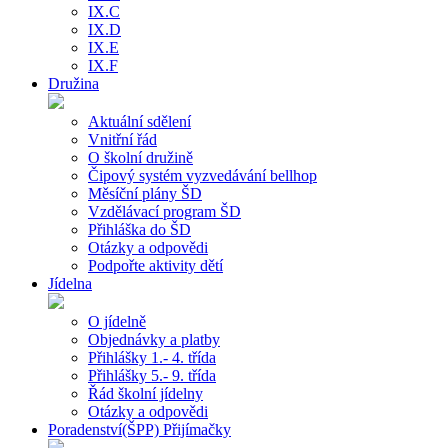
IX.C
IX.D
IX.E
IX.F
Družina
Aktuální sdělení
Vnitřní řád
O školní družině
Čipový systém vyzvedávání bellhop
Měsíční plány ŠD
Vzdělávací program ŠD
Přihláška do ŠD
Otázky a odpovědi
Podpořte aktivity dětí
Jídelna
O jídelně
Objednávky a platby
Přihlášky 1.- 4. třída
Přihlášky 5.- 9. třída
Řád školní jídelny
Otázky a odpovědi
Poradenství(ŠPP) Přijímačky