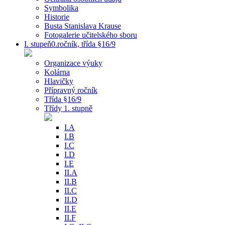
Symbolika
Historie
Busta Stanislava Krause
Fotogalerie učitelského sboru
I. stupeň0.ročník, třída §16/9
Organizace výuky
Kolárna
Hlavičky
Přípravný ročník
Třída §16/9
Třídy 1. stupně
I.A
I.B
I.C
I.D
I.E
II.A
II.B
II.C
II.D
II.E
II.F