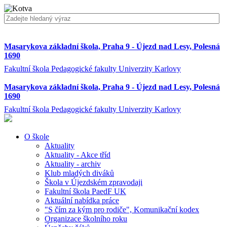
Masarykova základní škola, Praha 9 - Újezd nad Lesy, Polesná
1690
Fakultní škola Pedagogické fakulty Univerzity Karlovy
Masarykova základní škola, Praha 9 - Újezd nad Lesy, Polesná
1690
Fakultní škola Pedagogické fakulty Univerzity Karlovy
O škole
Aktuality
Aktuality - Akce tříd
Aktuality - archiv
Klub mladých diváků
Škola v Újezdském zpravodaji
Fakultní škola PaedF UK
Aktuální nabídka práce
"S čím za kým pro rodiče", Komunikační kodex
Organizace školního roku