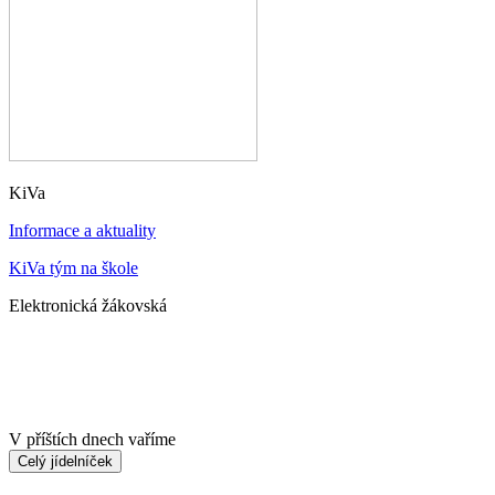
KiVa
Informace a aktuality
KiVa tým na škole
Elektronická žákovská
V příštích dnech vaříme
Celý jídelníček