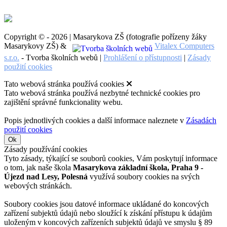
Copyright © - 2026 | Masarykova ZŠ (fotografie pořízeny žáky
Masarykovy ZŠ) &
Vitalex Computers
s.r.o.
- Tvorba školních webů |
Prohlášení o přístupnosti
|
Zásady
použití cookies
Tato webová stránka používá cookies
Tato webová stránka používá nezbytné technické cookies pro
zajištění správné funkcionality webu.
Popis jednotlivých cookies a další informace naleznete v
Zásadách
použití cookies
Ok
Zásady používání cookies
Tyto zásady, týkající se souborů cookies, Vám poskytují informace
o tom, jak naše škola
Masarykova základní škola, Praha 9 -
Újezd nad Lesy, Polesná
využívá soubory cookies na svých
webových stránkách.
Soubory cookies jsou datové informace ukládané do koncových
zařízení subjektů údajů nebo sloužící k získání přístupu k údajům
uloženým v koncových zařízeních subjektů údajů ve smyslu § 89