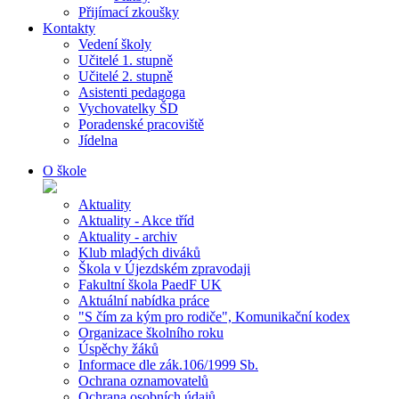
Přijímací zkoušky
Kontakty
Vedení školy
Učitelé 1. stupně
Učitelé 2. stupně
Asistenti pedagoga
Vychovatelky ŠD
Poradenské pracoviště
Jídelna
O škole
Aktuality
Aktuality - Akce tříd
Aktuality - archiv
Klub mladých diváků
Škola v Újezdském zpravodaji
Fakultní škola PaedF UK
Aktuální nabídka práce
"S čím za kým pro rodiče", Komunikační kodex
Organizace školního roku
Úspěchy žáků
Informace dle zák.106/1999 Sb.
Ochrana oznamovatelů
Ochrana osobních údajů