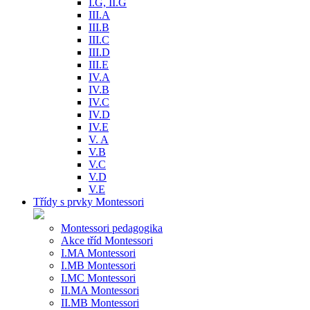
I.G, II.G
III.A
III.B
III.C
III.D
III.E
IV.A
IV.B
IV.C
IV.D
IV.E
V. A
V.B
V.C
V.D
V.E
Třídy s prvky Montessori
Montessori pedagogika
Akce tříd Montessori
I.MA Montessori
I.MB Montessori
I.MC Montessori
II.MA Montessori
II.MB Montessori