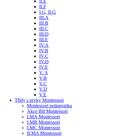
II.E
II.F
I.G, II.G
III.A
III.B
III.C
III.D
III.E
IV.A
IV.B
IV.C
IV.D
IV.E
V. A
V.B
V.C
V.D
V.E
Třídy s prvky Montessori
Montessori pedagogika
Akce tříd Montessori
I.MA Montessori
I.MB Montessori
I.MC Montessori
II.MA Montessori