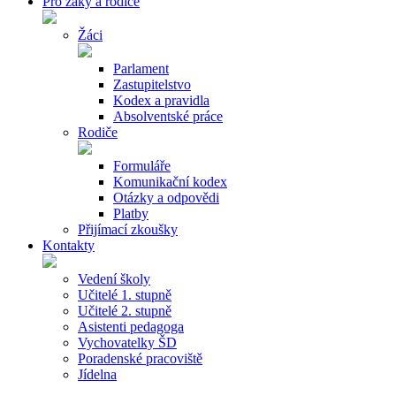
Pro žáky a rodiče
Žáci
Parlament
Zastupitelstvo
Kodex a pravidla
Absolventské práce
Rodiče
Formuláře
Komunikační kodex
Otázky a odpovědi
Platby
Přijímací zkoušky
Kontakty
Vedení školy
Učitelé 1. stupně
Učitelé 2. stupně
Asistenti pedagoga
Vychovatelky ŠD
Poradenské pracoviště
Jídelna