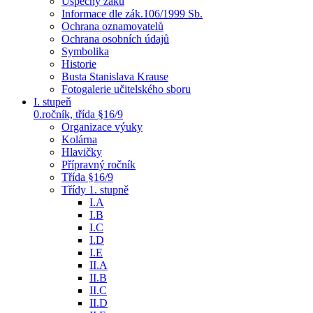
Úspěchy žáků
Informace dle zák.106/1999 Sb.
Ochrana oznamovatelů
Ochrana osobních údajů
Symbolika
Historie
Busta Stanislava Krause
Fotogalerie učitelského sboru
I. stupeň
0.ročník, třída §16/9
Organizace výuky
Kolárna
Hlavičky
Přípravný ročník
Třída §16/9
Třídy 1. stupně
I.A
I.B
I.C
I.D
I.E
II.A
II.B
II.C
II.D