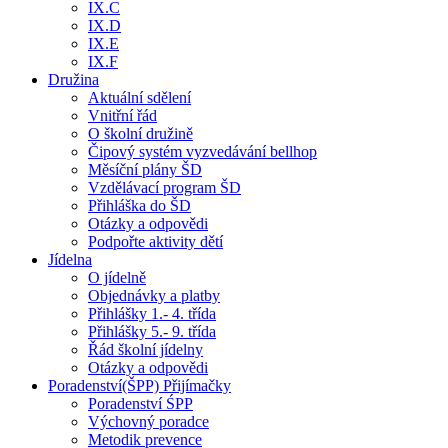
IX.C
IX.D
IX.E
IX.F
Družina
Aktuální sdělení
Vnitřní řád
O školní družině
Čipový systém vyzvedávání bellhop
Měsíční plány ŠD
Vzdělávací program ŠD
Přihláška do ŠD
Otázky a odpovědi
Podpořte aktivity dětí
Jídelna
O jídelně
Objednávky a platby
Přihlášky 1.- 4. třída
Přihlášky 5.- 9. třída
Řád školní jídelny
Otázky a odpovědi
Poradenství(ŠPP) Přijímačky
Poradenství ŚPP
Výchovný poradce
Metodik prevence