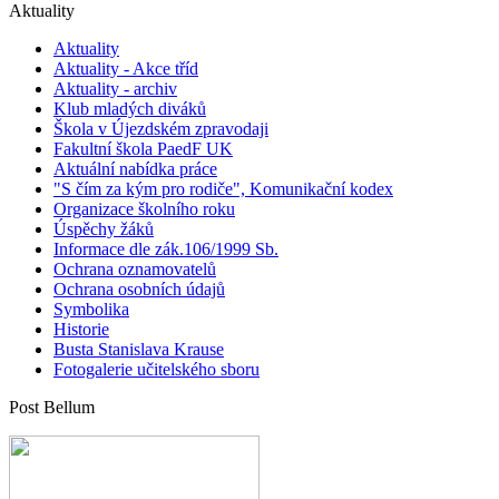
Aktuality
Aktuality
Aktuality - Akce tříd
Aktuality - archiv
Klub mladých diváků
Škola v Újezdském zpravodaji
Fakultní škola PaedF UK
Aktuální nabídka práce
"S čím za kým pro rodiče", Komunikační kodex
Organizace školního roku
Úspěchy žáků
Informace dle zák.106/1999 Sb.
Ochrana oznamovatelů
Ochrana osobních údajů
Symbolika
Historie
Busta Stanislava Krause
Fotogalerie učitelského sboru
Post Bellum