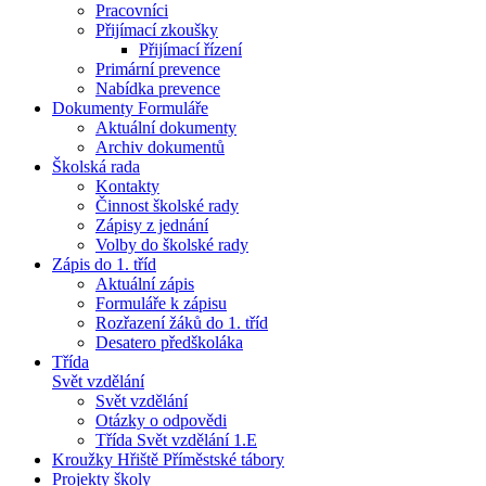
Pracovníci
Přijímací zkoušky
Přijímací řízení
Primární prevence
Nabídka prevence
Dokumenty Formuláře
Aktuální dokumenty
Archiv dokumentů
Školská rada
Kontakty
Činnost školské rady
Zápisy z jednání
Volby do školské rady
Zápis do 1. tříd
Aktuální zápis
Formuláře k zápisu
Rozřazení žáků do 1. tříd
Desatero předškoláka
Třída
Svět vzdělání
Svět vzdělání
Otázky o odpovědi
Třída Svět vzdělání 1.E
Kroužky Hřiště Příměstské tábory
Projekty školy