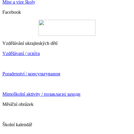
Mise a vize školy
Facebook
Vzdělávání ukrajinských dětí
Vzdělávaní / осві́та
Poradenství / консультування
Mimoškolní aktivity / позакласні заходи
Měsíční obrázek
Školní kalendář