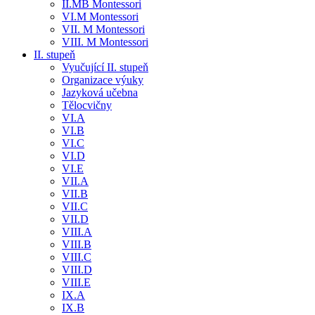
II.MB Montessori
VI.M Montessori
VII. M Montessori
VIII. M Montessori
II. stupeň
Vyučující II. stupeň
Organizace výuky
Jazyková učebna
Tělocvičny
VI.A
VI.B
VI.C
VI.D
VI.E
VII.A
VII.B
VII.C
VII.D
VIII.A
VIII.B
VIII.C
VIII.D
VIII.E
IX.A
IX.B