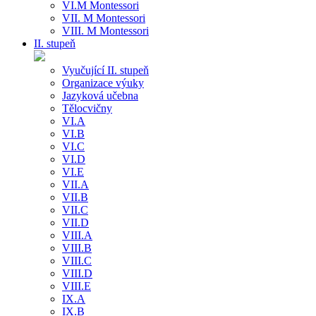
VI.M Montessori
VII. M Montessori
VIII. M Montessori
II. stupeň
Vyučující II. stupeň
Organizace výuky
Jazyková učebna
Tělocvičny
VI.A
VI.B
VI.C
VI.D
VI.E
VII.A
VII.B
VII.C
VII.D
VIII.A
VIII.B
VIII.C
VIII.D
VIII.E
IX.A
IX.B