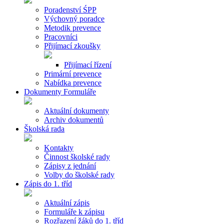
Poradenství ŚPP
Výchovný poradce
Metodik prevence
Pracovníci
Přijímací zkoušky
Přijímací řízení
Primární prevence
Nabídka prevence
Dokumenty Formuláře
Aktuální dokumenty
Archiv dokumentů
Školská rada
Kontakty
Činnost školské rady
Zápisy z jednání
Volby do školské rady
Zápis do 1. tříd
Aktuální zápis
Formuláře k zápisu
Rozřazení žáků do 1. tříd