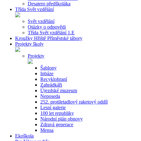
Desatero předškoláka
Třída Svět vzdělání
Svět vzdělání
Otázky o odpovědi
Třída Svět vzdělání 1.E
Kroužky Hřiště Příměstské tábory
Projekty školy
Projekty
Šablony
Inbáze
Recyklohraní
Zahrádkáři
Újezdské muzeum
Neposeda
252. protiletadlový raketový oddíl
Lesní galerie
100 let republiky
Národní plán obnovy
Zdravá generace
Mensa
Ekoškola