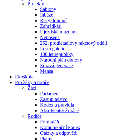
Projekty
Šablony
Inbáze
Recyklohraní
Zahrádkáři
Újezdské muzeum
Neposeda
252. protiletadlový raketový oddíl
Lesní galerie
100 let republiky
Národní plán obnovy
Zdravá generace
Mensa
Ekoškola
Pro žáky a rodiče
Žáci
Parlament
Zastupitelstvo
Kodex a pravidla
Absolventské práce
Rodiče
Formuláře
Komunikační kodex
Otázky a odpovědi
Platby