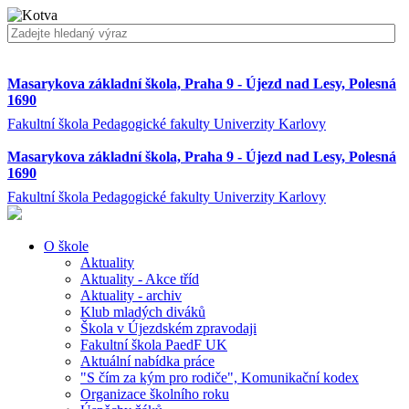
Masarykova základní škola, Praha 9 - Újezd nad Lesy, Polesná
1690
Fakultní škola Pedagogické fakulty Univerzity Karlovy
Masarykova základní škola, Praha 9 - Újezd nad Lesy, Polesná
1690
Fakultní škola Pedagogické fakulty Univerzity Karlovy
O škole
Aktuality
Aktuality - Akce tříd
Aktuality - archiv
Klub mladých diváků
Škola v Újezdském zpravodaji
Fakultní škola PaedF UK
Aktuální nabídka práce
"S čím za kým pro rodiče", Komunikační kodex
Organizace školního roku