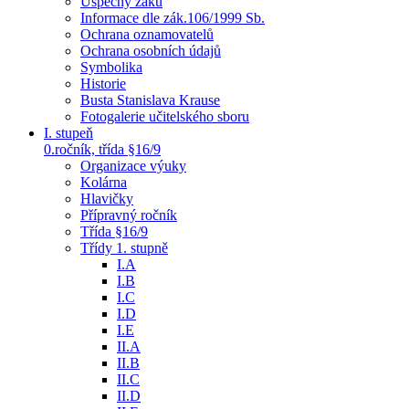
Úspěchy žáků
Informace dle zák.106/1999 Sb.
Ochrana oznamovatelů
Ochrana osobních údajů
Symbolika
Historie
Busta Stanislava Krause
Fotogalerie učitelského sboru
I. stupeň
0.ročník, třída §16/9
Organizace výuky
Kolárna
Hlavičky
Přípravný ročník
Třída §16/9
Třídy 1. stupně
I.A
I.B
I.C
I.D
I.E
II.A
II.B
II.C
II.D