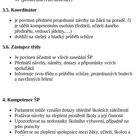
3.5.
Koordinátor
je povinen přednést projednané návrhy na žáků na poradě, či
je sdělit kompetentním osobám (řediteli, učiteli daného
předmětu, vedoucí jídelny,…)
dohlíží na slušný a hladký průběh schůze
3.6.
Zástupce třídy
Je povinen účastnit se všech zasedání ŠP
Přednáší návrhy, náměty, dotazy a připomínky svých
spolužáků
Informuje svou třídu o průběhu schůze, projednaných bodech
a navržených řešení
4. Kompetence ŠP
Parlament může vznášet dotazy ohledně školních záležitostí
Podávat návrhy na zlepšení prostředí školy a její činnosti
Upozorňovat na nedostatky školního vybavení, případně na
jeho poruchy
Podílet se na zlepšení spolupráce mezi žáky, učiteli, školou a