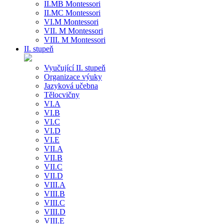
II.MB Montessori
II.MC Montessori
VI.M Montessori
VII. M Montessori
VIII. M Montessori
II. stupeň
Vyučující II. stupeň
Organizace výuky
Jazyková učebna
Tělocvičny
VI.A
VI.B
VI.C
VI.D
VI.E
VII.A
VII.B
VII.C
VII.D
VIII.A
VIII.B
VIII.C
VIII.D
VIII.E