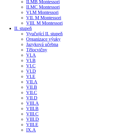
II.MB Montessori
II.MC Montessori
VI.M Montessori
VII. M Montessori
VIII. M Montessori
II. stupeň
Vyučující II. stupeň
Organizace výuky
Jazyková učebna
Tělocvičny
VI.A
VI.B
VI.C
VI.D
VI.E
VII.A
VII.B
VII.C
VII.D
VIII.A
VIII.B
VIII.C
VIII.D
VIII.E
IX.A