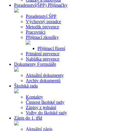
Poradenství(ŠPP) Přijímačky
Poradenství ŚPP
Výchovný poradce
Metodik prevence
Pracovníci
Přijímací zkoušky
Přijímací řízení
Primární prevence
Nabídka prevence
Dokumenty Formuláře
Aktuální dokumenty
Archiv dokumentů
Školská rada
Kontakty
Činnost školské rady
Zápisy z jednání
Volby do školské rady
Zápis do 1. tříd
Aktuální zápis