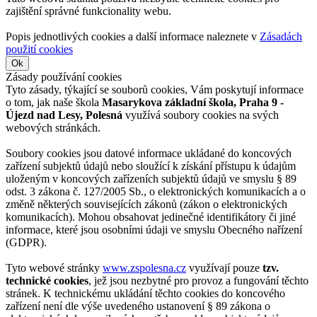
zajištění správné funkcionality webu.
Popis jednotlivých cookies a další informace naleznete v
Zásadách
použití cookies
Ok
Zásady používání cookies
Tyto zásady, týkající se souborů cookies, Vám poskytují informace
o tom, jak naše škola
Masarykova základní škola, Praha 9 -
Újezd nad Lesy, Polesná
využívá soubory cookies na svých
webových stránkách.
Soubory cookies jsou datové informace ukládané do koncových
zařízení subjektů údajů nebo sloužící k získání přístupu k údajům
uloženým v koncových zařízeních subjektů údajů ve smyslu § 89
odst. 3 zákona č. 127/2005 Sb., o elektronických komunikacích a o
změně některých souvisejících zákonů (zákon o elektronických
komunikacích). Mohou obsahovat jedinečné identifikátory či jiné
informace, které jsou osobními údaji ve smyslu Obecného nařízení
(GDPR).
Tyto webové stránky
www.zspolesna.cz
využívají pouze
tzv.
technické cookies
, jež jsou nezbytné pro provoz a fungování těchto
stránek. K technickému ukládání těchto cookies do koncového
zařízení není dle výše uvedeného ustanovení § 89 zákona o