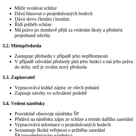
Může svolávat schůze
Dává hlasovat o projednávaných bodech
Dává slovo členům i hostům
Řídí průběh schůze
Má právo po domluvě přijít za vedením školy a přednést
projednané návrhy
3.2.
Místopředseda
Zastupuje předsedu v případě jeho nepřítomnosti
V případě odvolání předsedy plní jeho funkci a má jeho práva
do doby, než je zvolen nový předseda
3.3.
Zapisovatel
Vypracovává krátké zápisy ze všech jednání
Zapisuje návrhy ve schválené podobě
3.4.
Vedení nástěnky
Pravidelně obnovuje nástěnku ŠP
Přidává na nástěnku zápis ze schůze a termín dalšího zasedání
Vypracovává informace o projednávaných bodech
Seznamuje školní veřejnost o průběhu zasedání
ŠP (prostřednictvím nástěnky)