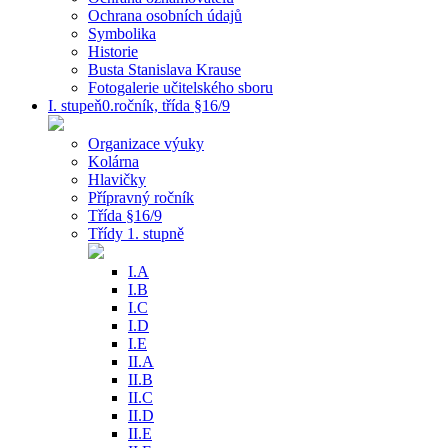
Ochrana osobních údajů
Symbolika
Historie
Busta Stanislava Krause
Fotogalerie učitelského sboru
I. stupeň0.ročník, třída §16/9
Organizace výuky
Kolárna
Hlavičky
Přípravný ročník
Třída §16/9
Třídy 1. stupně
I.A
I.B
I.C
I.D
I.E
II.A
II.B
II.C
II.D
II.E