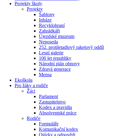
Projekty školy
Projekty
Šablony
Inbáze
Recyklohraní
Zahrádkáři
Újezdské muzeum
Neposeda
252. protiletadlový raketový oddíl
Lesní galerie
100 let republiky
Národní plán obnovy
Zdravá generace
Mensa
Ekoškola
Pro žáky a rodiče
Žáci
Parlament
Zastupitelstvo
Kodex a pravidla
Absolventské práce
Rodiče
Formuláře
Komunikační kodex
Otázky a odpovědi