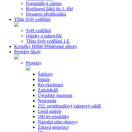
Formuláře k zápisu
Rozřazení žáků do 1. tříd
Desatero předškoláka
Třída Svět vzdělání
Svět vzdělání
Otázky o odpovědi
Třída Svět vzdělání 1.E
Kroužky Hřiště Příměstské tábory
Projekty školy
Projekty
Šablony
Inbáze
Recyklohraní
Zahrádkáři
Újezdské muzeum
Neposeda
252. protiletadlový raketový oddíl
Lesní galerie
100 let republiky
Národní plán obnovy
Zdravá generace