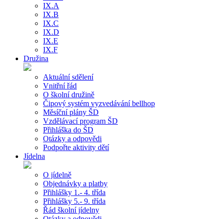
IX.A
IX.B
IX.C
IX.D
IX.E
IX.F
Družina
Aktuální sdělení
Vnitřní řád
O školní družině
Čipový systém vyzvedávání bellhop
Měsíční plány ŠD
Vzdělávací program ŠD
Přihláška do ŠD
Otázky a odpovědi
Podpořte aktivity dětí
Jídelna
O jídelně
Objednávky a platby
Přihlášky 1.- 4. třída
Přihlášky 5.- 9. třída
Řád školní jídelny
Otázky a odpovědi