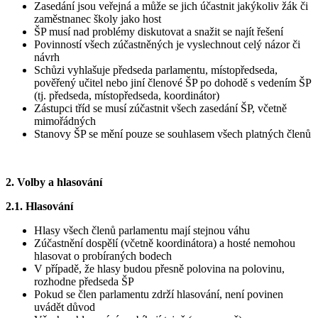
Zasedání jsou veřejná a může se jich účastnit jakýkoliv žák či
zaměstnanec školy jako host
ŠP musí nad problémy diskutovat a snažit se najít řešení
Povinností všech zúčastněných je vyslechnout celý názor či
návrh
Schůzi vyhlašuje předseda parlamentu, místopředseda,
pověřený učitel nebo jiní členové ŠP po dohodě s vedením ŠP
(tj. předseda, místopředseda, koordinátor)
Zástupci tříd se musí zúčastnit všech zasedání ŠP, včetně
mimořádných
Stanovy ŠP se mění pouze se souhlasem všech platných členů
2. Volby a hlasování
2.1.
Hlasování
Hlasy všech členů parlamentu mají stejnou váhu
Zúčastnění dospělí (včetně koordinátora) a hosté nemohou
hlasovat o probíraných bodech
V případě, že hlasy budou přesně polovina na polovinu,
rozhodne předseda ŠP
Pokud se člen parlamentu zdrží hlasování, není povinen
uvádět důvod