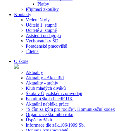
Platby
Přijímací zkoušky
Kontakty
Vedení školy
Učitelé 1. stupně
Učitelé 2. stupně
Asistenti pedagoga
Vychovatelky ŠD
Poradenské pracoviště
Jídelna
O škole
Aktuality
Aktuality - Akce tříd
Aktuality - archiv
Klub mladých diváků
Škola v Újezdském zpravodaji
Fakultní škola PaedF UK
Aktuální nabídka práce
"S čím za kým pro rodiče", Komunikační kodex
Organizace školního roku
Úspěchy žáků
Informace dle zák.106/1999 Sb.
Ochrana oznamovatelů