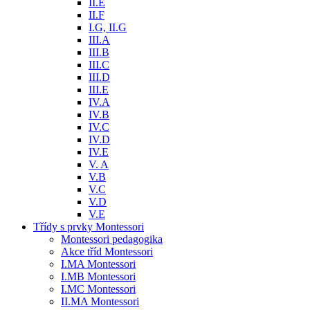
II.E
II.F
I.G, II.G
III.A
III.B
III.C
III.D
III.E
IV.A
IV.B
IV.C
IV.D
IV.E
V. A
V.B
V.C
V.D
V.E
Třídy s prvky Montessori
Montessori pedagogika
Akce tříd Montessori
I.MA Montessori
I.MB Montessori
I.MC Montessori
II.MA Montessori