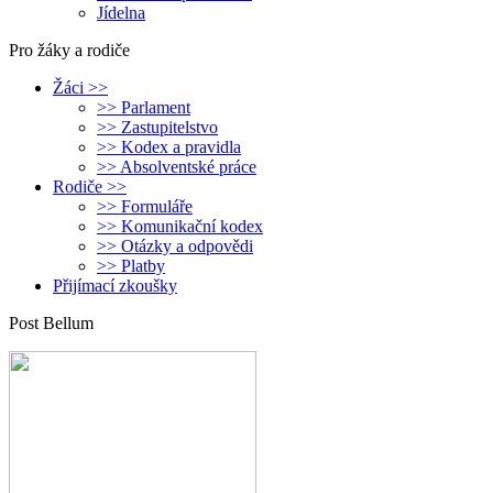
Jídelna
Pro žáky a rodiče
Žáci >>
>> Parlament
>> Zastupitelstvo
>> Kodex a pravidla
>> Absolventské práce
Rodiče >>
>> Formuláře
>> Komunikační kodex
>> Otázky a odpovědi
>> Platby
Přijímací zkoušky
Post Bellum