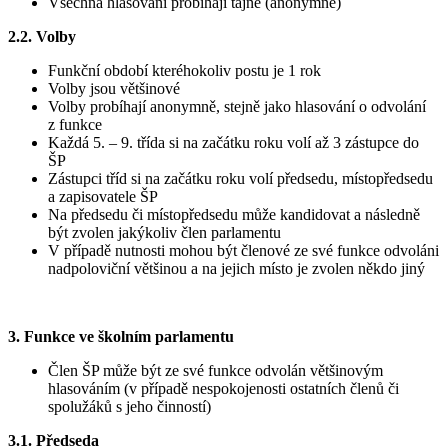
Všechna hlasování probíhají tajně (anonymně)
2.2.
Volby
Funkční období kteréhokoliv postu je 1 rok
Volby jsou většinové
Volby probíhají anonymně, stejně jako hlasování o odvolání
z funkce
Každá 5. – 9. třída si na začátku roku volí až 3 zástupce do
ŠP
Zástupci tříd si na začátku roku volí předsedu, místopředsedu
a zapisovatele ŠP
Na předsedu či místopředsedu může kandidovat a následně
být zvolen jakýkoliv člen parlamentu
V případě nutnosti mohou být členové ze své funkce odvoláni
nadpoloviční většinou a na jejich místo je zvolen někdo jiný
3.
Funkce ve školním parlamentu
Člen ŠP může být ze své funkce odvolán většinovým
hlasováním (v případě nespokojenosti ostatních členů či
spolužáků s jeho činností)
3.1.
Předseda