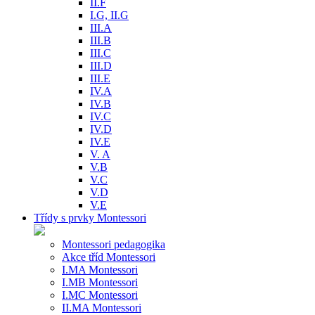
II.F
I.G, II.G
III.A
III.B
III.C
III.D
III.E
IV.A
IV.B
IV.C
IV.D
IV.E
V. A
V.B
V.C
V.D
V.E
Třídy s prvky Montessori
Montessori pedagogika
Akce tříd Montessori
I.MA Montessori
I.MB Montessori
I.MC Montessori
II.MA Montessori