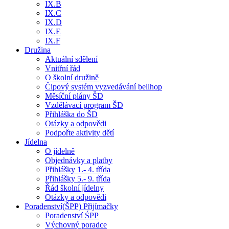
IX.B
IX.C
IX.D
IX.E
IX.F
Družina
Aktuální sdělení
Vnitřní řád
O školní družině
Čipový systém vyzvedávání bellhop
Měsíční plány ŠD
Vzdělávací program ŠD
Přihláška do ŠD
Otázky a odpovědi
Podpořte aktivity dětí
Jídelna
O jídelně
Objednávky a platby
Přihlášky 1.- 4. třída
Přihlášky 5.- 9. třída
Řád školní jídelny
Otázky a odpovědi
Poradenství(ŠPP) Přijímačky
Poradenství ŚPP
Výchovný poradce