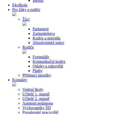
Mensa
Ekoškola
Pro žáky a rodiče
Žáci
Parlament
Zastupitelstvo
Kodex a pravidla
Absolventské práce
Rodiče
Formuláře
Komunikační kodex
Otázky a odpovědi
Platby
Přijímací zkoušky
Kontakty
Vedení školy
Učitelé 1. stupně
Učitelé 2. stupně
Asistenti pedagoga
Vychovatelky ŠD
Poradenské pracoviště