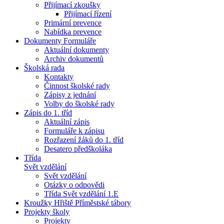
Přijímací zkoušky
Přijímací řízení
Primární prevence
Nabídka prevence
Dokumenty Formuláře
Aktuální dokumenty
Archiv dokumentů
Školská rada
Kontakty
Činnost školské rady
Zápisy z jednání
Volby do školské rady
Zápis do 1. tříd
Aktuální zápis
Formuláře k zápisu
Rozřazení žáků do 1. tříd
Desatero předškoláka
Třída
Svět vzdělání
Svět vzdělání
Otázky o odpovědi
Třída Svět vzdělání 1.E
Kroužky Hřiště Příměstské tábory
Projekty školy
Projekty