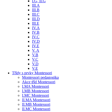
I.G, II.G
III.A
III.B
III.C
III.D
III.E
IV.A
IV.B
IV.C
IV.D
IV.E
V. A
V.B
V.C
V.D
V.E
Třídy s prvky Montessori
Montessori pedagogika
Akce tříd Montessori
I.MA Montessori
I.MB Montessori
I.MC Montessori
II.MA Montessori
II.MB Montessori
II.MC Montessori