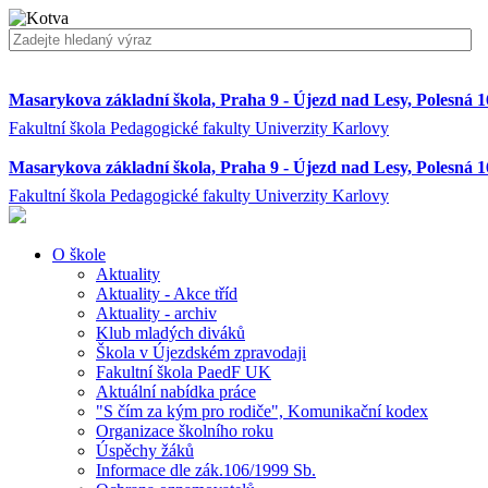
Masarykova základní škola, Praha 9 - Újezd nad Lesy, Polesná 
Fakultní škola Pedagogické fakulty Univerzity Karlovy
Masarykova základní škola, Praha 9 - Újezd nad Lesy, Polesná 
Fakultní škola Pedagogické fakulty Univerzity Karlovy
O škole
Aktuality
Aktuality - Akce tříd
Aktuality - archiv
Klub mladých diváků
Škola v Újezdském zpravodaji
Fakultní škola PaedF UK
Aktuální nabídka práce
"S čím za kým pro rodiče", Komunikační kodex
Organizace školního roku
Úspěchy žáků
Informace dle zák.106/1999 Sb.