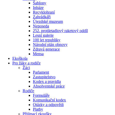
Šablony
Inbáze
Recyklohraní
Zahrádkáři
Újezdské muzeum
Neposeda
252. protiletadlový raketový oddíl
Lesní galerie
100 let republiky
Národní plán obnovy
Zdravá generace
Mensa
Ekoškola
Pro žáky a rodiče
Žáci
Parlament
Zastupitelstvo
Kodex a pravidla
Absolventské práce
Rodiče
Formuláře
Komunikační kodex
Otázky a odpovědi
Platby
Přijímací zkoušky