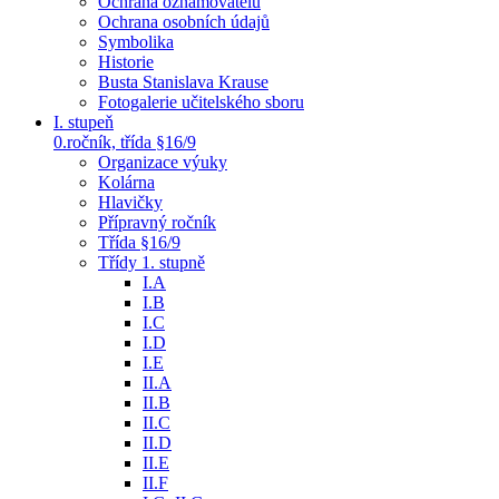
Ochrana oznamovatelů
Ochrana osobních údajů
Symbolika
Historie
Busta Stanislava Krause
Fotogalerie učitelského sboru
I. stupeň
0.ročník, třída §16/9
Organizace výuky
Kolárna
Hlavičky
Přípravný ročník
Třída §16/9
Třídy 1. stupně
I.A
I.B
I.C
I.D
I.E
II.A
II.B
II.C
II.D
II.E
II.F