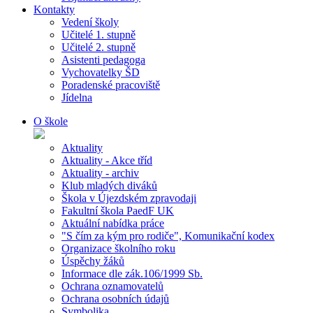
Kontakty
Vedení školy
Učitelé 1. stupně
Učitelé 2. stupně
Asistenti pedagoga
Vychovatelky ŠD
Poradenské pracoviště
Jídelna
O škole
Aktuality
Aktuality - Akce tříd
Aktuality - archiv
Klub mladých diváků
Škola v Újezdském zpravodaji
Fakultní škola PaedF UK
Aktuální nabídka práce
"S čím za kým pro rodiče", Komunikační kodex
Organizace školního roku
Úspěchy žáků
Informace dle zák.106/1999 Sb.
Ochrana oznamovatelů
Ochrana osobních údajů
Symbolika