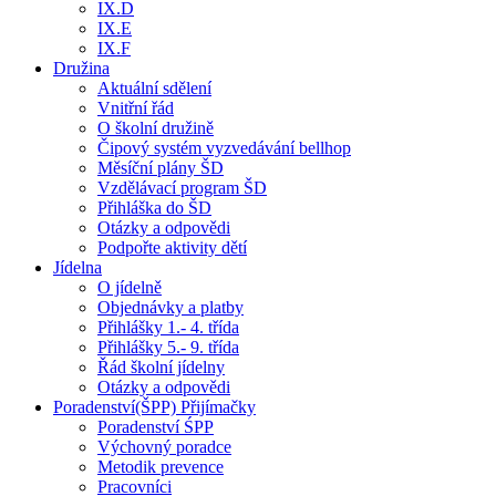
IX.D
IX.E
IX.F
Družina
Aktuální sdělení
Vnitřní řád
O školní družině
Čipový systém vyzvedávání bellhop
Měsíční plány ŠD
Vzdělávací program ŠD
Přihláška do ŠD
Otázky a odpovědi
Podpořte aktivity dětí
Jídelna
O jídelně
Objednávky a platby
Přihlášky 1.- 4. třída
Přihlášky 5.- 9. třída
Řád školní jídelny
Otázky a odpovědi
Poradenství(ŠPP) Přijímačky
Poradenství ŚPP
Výchovný poradce
Metodik prevence
Pracovníci