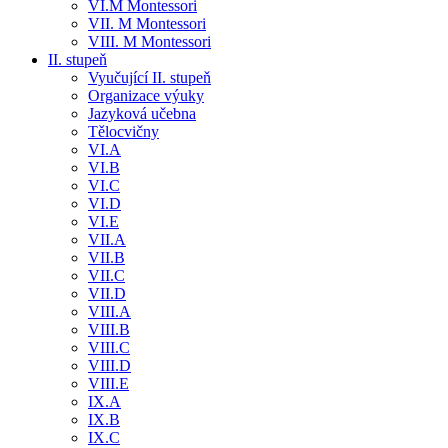
VI.M Montessori
VII. M Montessori
VIII. M Montessori
II. stupeň
Vyučující II. stupeň
Organizace výuky
Jazyková učebna
Tělocvičny
VI.A
VI.B
VI.C
VI.D
VI.E
VII.A
VII.B
VII.C
VII.D
VIII.A
VIII.B
VIII.C
VIII.D
VIII.E
IX.A
IX.B
IX.C