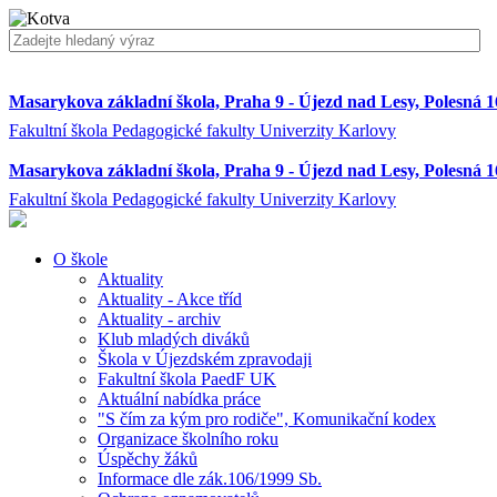
Masarykova základní škola, Praha 9 - Újezd nad Lesy, Polesná 
Fakultní škola Pedagogické fakulty Univerzity Karlovy
Masarykova základní škola, Praha 9 - Újezd nad Lesy, Polesná 
Fakultní škola Pedagogické fakulty Univerzity Karlovy
O škole
Aktuality
Aktuality - Akce tříd
Aktuality - archiv
Klub mladých diváků
Škola v Újezdském zpravodaji
Fakultní škola PaedF UK
Aktuální nabídka práce
"S čím za kým pro rodiče", Komunikační kodex
Organizace školního roku
Úspěchy žáků
Informace dle zák.106/1999 Sb.