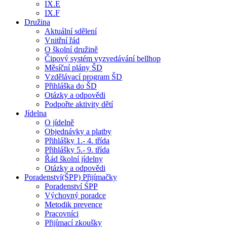
IX.E
IX.F
Družina
Aktuální sdělení
Vnitřní řád
O školní družině
Čipový systém vyzvedávání bellhop
Měsíční plány ŠD
Vzdělávací program ŠD
Přihláška do ŠD
Otázky a odpovědi
Podpořte aktivity dětí
Jídelna
O jídelně
Objednávky a platby
Přihlášky 1.- 4. třída
Přihlášky 5.- 9. třída
Řád školní jídelny
Otázky a odpovědi
Poradenství(ŠPP) Přijímačky
Poradenství ŚPP
Výchovný poradce
Metodik prevence
Pracovníci
Přijímací zkoušky