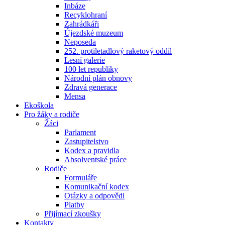
Inbáze
Recyklohraní
Zahrádkáři
Újezdské muzeum
Neposeda
252. protiletadlový raketový oddíl
Lesní galerie
100 let republiky
Národní plán obnovy
Zdravá generace
Mensa
Ekoškola
Pro žáky a rodiče
Žáci
Parlament
Zastupitelstvo
Kodex a pravidla
Absolventské práce
Rodiče
Formuláře
Komunikační kodex
Otázky a odpovědi
Platby
Přijímací zkoušky
Kontakty