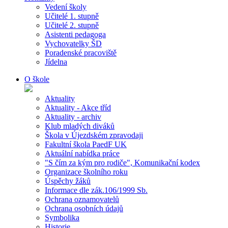
Vedení školy
Učitelé 1. stupně
Učitelé 2. stupně
Asistenti pedagoga
Vychovatelky ŠD
Poradenské pracoviště
Jídelna
O škole
Aktuality
Aktuality - Akce tříd
Aktuality - archiv
Klub mladých diváků
Škola v Újezdském zpravodaji
Fakultní škola PaedF UK
Aktuální nabídka práce
"S čím za kým pro rodiče", Komunikační kodex
Organizace školního roku
Úspěchy žáků
Informace dle zák.106/1999 Sb.
Ochrana oznamovatelů
Ochrana osobních údajů
Symbolika
Historie