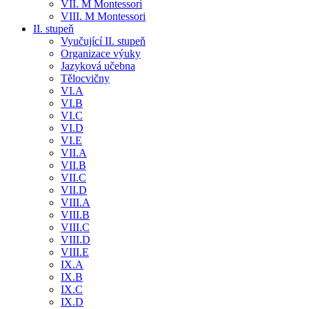
VII. M Montessori
VIII. M Montessori
II. stupeň
Vyučující II. stupeň
Organizace výuky
Jazyková učebna
Tělocvičny
VI.A
VI.B
VI.C
VI.D
VI.E
VII.A
VII.B
VII.C
VII.D
VIII.A
VIII.B
VIII.C
VIII.D
VIII.E
IX.A
IX.B
IX.C
IX.D