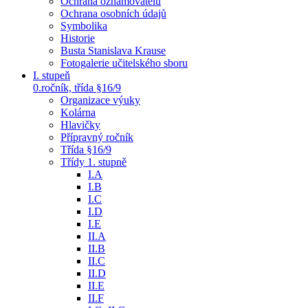
Ochrana oznamovatelů
Ochrana osobních údajů
Symbolika
Historie
Busta Stanislava Krause
Fotogalerie učitelského sboru
I. stupeň
0.ročník, třída §16/9
Organizace výuky
Kolárna
Hlavičky
Přípravný ročník
Třída §16/9
Třídy 1. stupně
I.A
I.B
I.C
I.D
I.E
II.A
II.B
II.C
II.D
II.E
II.F