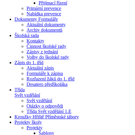
Přijímací řízení
Primární prevence
Nabídka prevence
Dokumenty Formuláře
Aktuální dokumenty
Archiv dokumentů
Školská rada
Kontakty
Činnost školské rady
Zápisy z jednání
Volby do školské rady
Zápis do 1. tříd
Aktuální zápis
Formuláře k zápisu
Rozřazení žáků do 1. tříd
Desatero předškoláka
Třída
Svět vzdělání
Svět vzdělání
Otázky o odpovědi
Třída Svět vzdělání 1.E
Kroužky Hřiště Příměstské tábory
Projekty školy
Projekty
Šablony