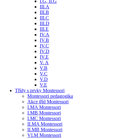
I.G, II.G
III.A
III.B
III.C
III.D
III.E
IV.A
IV.B
IV.C
IV.D
IV.E
V. A
V.B
V.C
V.D
V.E
Třídy s prvky Montessori
Montessori pedagogika
Akce tříd Montessori
I.MA Montessori
I.MB Montessori
I.MC Montessori
II.MA Montessori
II.MB Montessori
VI.M Montessori