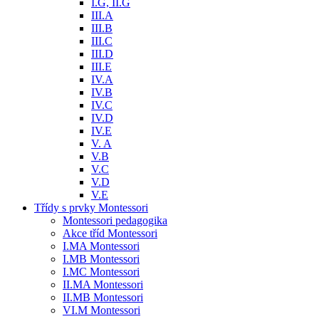
I.G, II.G
III.A
III.B
III.C
III.D
III.E
IV.A
IV.B
IV.C
IV.D
IV.E
V. A
V.B
V.C
V.D
V.E
Třídy s prvky Montessori
Montessori pedagogika
Akce tříd Montessori
I.MA Montessori
I.MB Montessori
I.MC Montessori
II.MA Montessori
II.MB Montessori
VI.M Montessori