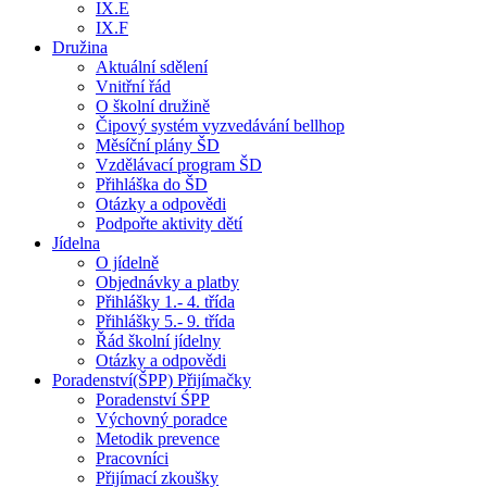
IX.E
IX.F
Družina
Aktuální sdělení
Vnitřní řád
O školní družině
Čipový systém vyzvedávání bellhop
Měsíční plány ŠD
Vzdělávací program ŠD
Přihláška do ŠD
Otázky a odpovědi
Podpořte aktivity dětí
Jídelna
O jídelně
Objednávky a platby
Přihlášky 1.- 4. třída
Přihlášky 5.- 9. třída
Řád školní jídelny
Otázky a odpovědi
Poradenství(ŠPP) Přijímačky
Poradenství ŚPP
Výchovný poradce
Metodik prevence
Pracovníci
Přijímací zkoušky