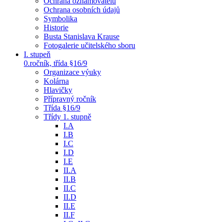
Ochrana oznamovatelů
Ochrana osobních údajů
Symbolika
Historie
Busta Stanislava Krause
Fotogalerie učitelského sboru
I. stupeň
0.ročník, třída §16/9
Organizace výuky
Kolárna
Hlavičky
Přípravný ročník
Třída §16/9
Třídy 1. stupně
I.A
I.B
I.C
I.D
I.E
II.A
II.B
II.C
II.D
II.E
II.F