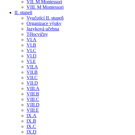
VII. M Montessori
VIII. M Montessori
II. stupeň
Vyučující II. stupeň
Organizace výuky
Jazyková učebna
Tělocvičny
VI.A
VI.B
VI.C
VI.D
VI.E
VII.A
VII.B
VII.C
VII.D
VIII.A
VIII.B
VIII.C
VIII.D
VIII.E
IX.A
IX.B
IX.C
IX.D