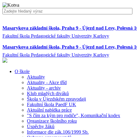
Masarykova základní škola, Praha 9 - Újezd nad Lesy, Polesná 
Fakultní škola Pedagogické fakulty Univerzity Karlovy
Masarykova základní škola, Praha 9 - Újezd nad Lesy, Polesná 
Fakultní škola Pedagogické fakulty Univerzity Karlovy
O škole
Aktuality
Aktuality - Akce tříd
Aktuality - archiv
Klub mladých diváků
Škola v Újezdském zpravodaji
Fakultní škola PaedF UK
Aktuální nabídka práce
"S čím za kým pro rodiče", Komunikační kodex
Organizace školního roku
Úspěchy žáků
Informace dle zák.106/1999 Sb.