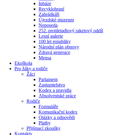
Inbáze
Recyklohraní
Zahrádkáři
Újezdské muzeum
Neposeda
252. protiletadlový raketový oddíl
Lesní galerie
100 let republiky
Národní plán obnovy
Zdravá generace
Mensa
Ekoškola
Pro žáky a rodiče
Žáci
Parlament
Zastupitelstvo
Kodex a pravidla
Absolventské práce
Rodiče
Formuláře
Komunikační kodex
Otázky a odpovědi
Platby
Přijímací zkoušky
Kontakty