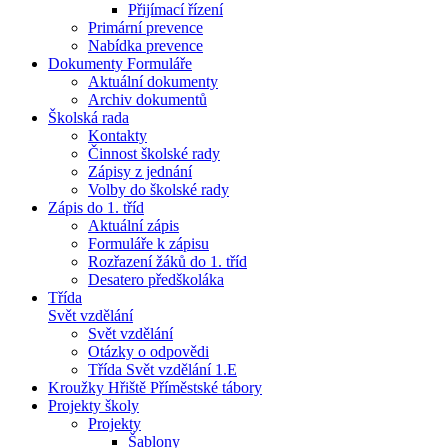
Přijímací řízení
Primární prevence
Nabídka prevence
Dokumenty Formuláře
Aktuální dokumenty
Archiv dokumentů
Školská rada
Kontakty
Činnost školské rady
Zápisy z jednání
Volby do školské rady
Zápis do 1. tříd
Aktuální zápis
Formuláře k zápisu
Rozřazení žáků do 1. tříd
Desatero předškoláka
Třída
Svět vzdělání
Svět vzdělání
Otázky o odpovědi
Třída Svět vzdělání 1.E
Kroužky Hřiště Příměstské tábory
Projekty školy
Projekty
Šablony