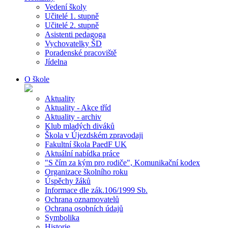
Vedení školy
Učitelé 1. stupně
Učitelé 2. stupně
Asistenti pedagoga
Vychovatelky ŠD
Poradenské pracoviště
Jídelna
O škole
Aktuality
Aktuality - Akce tříd
Aktuality - archiv
Klub mladých diváků
Škola v Újezdském zpravodaji
Fakultní škola PaedF UK
Aktuální nabídka práce
"S čím za kým pro rodiče", Komunikační kodex
Organizace školního roku
Úspěchy žáků
Informace dle zák.106/1999 Sb.
Ochrana oznamovatelů
Ochrana osobních údajů
Symbolika
Historie