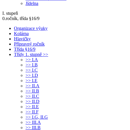
Jídelna
I. stupeň
0.ročník, třída §16/9
Organizace výuky
Kolárna
Hlavičky
Přípravný ročník
Třída §16/9
Třídy 1. stupně >>
>> I.A
>> I.B
>> I.C
>> I.D
>> I.E
>> II.A
>> II.B
>> II.C
>> II.D
>> II.E
>> II.F
>> I.G, II.G
>> III.A
>> III.B