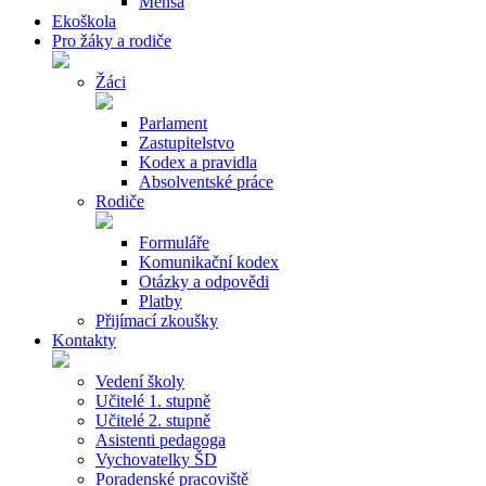
Mensa
Ekoškola
Pro žáky a rodiče
Žáci
Parlament
Zastupitelstvo
Kodex a pravidla
Absolventské práce
Rodiče
Formuláře
Komunikační kodex
Otázky a odpovědi
Platby
Přijímací zkoušky
Kontakty
Vedení školy
Učitelé 1. stupně
Učitelé 2. stupně
Asistenti pedagoga
Vychovatelky ŠD
Poradenské pracoviště