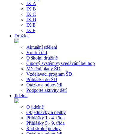
IX.A
IX.B
IX.C
IX.D
IX.E
IX.F
Družina
Aktuální sdělení
Vnitřní řád
O školní družině
Čipový systém vyzvedávání bellhop
Měsíční plány ŠD
Vzdělávací program ŠD
Přihláška do ŠD
Otázky a odpovědi
Podpořte aktivity dětí
Jídelna
O jídelně
Objednávky a platby
Přihlášky 1.- 4. třída
Přihlášky 5.- 9. třída
Řád školní jídelny
Otázky a odpovědi