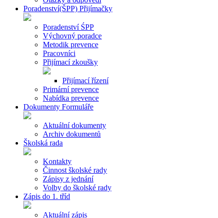
Poradenství(ŠPP) Přijímačky
Poradenství ŚPP
Výchovný poradce
Metodik prevence
Pracovníci
Přijímací zkoušky
Přijímací řízení
Primární prevence
Nabídka prevence
Dokumenty Formuláře
Aktuální dokumenty
Archiv dokumentů
Školská rada
Kontakty
Činnost školské rady
Zápisy z jednání
Volby do školské rady
Zápis do 1. tříd
Aktuální zápis