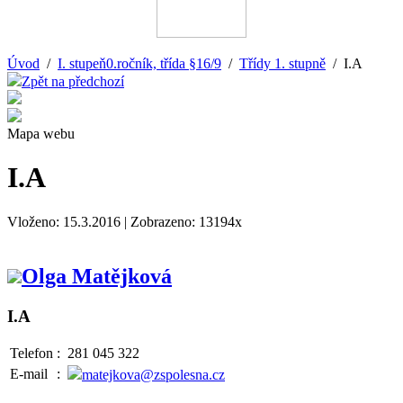
Úvod
/
I. stupeň0.ročník, třída §16/9
/
Třídy 1. stupně
/ I.A
Zpět na předchozí
Mapa webu
I.A
Vloženo: 15.3.2016 | Zobrazeno: 13194x
Olga Matějková
I.A
Telefon
:
281 045 322
E-mail
:
matejkova@zspolesna.cz