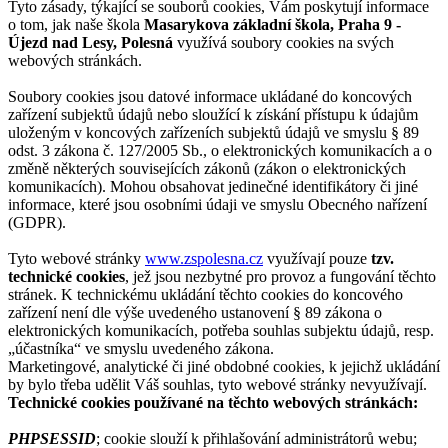
Tyto zásady, týkající se souborů cookies, Vám poskytují informace
o tom, jak naše škola
Masarykova základní škola, Praha 9 -
Újezd nad Lesy, Polesná
využívá soubory cookies na svých
webových stránkách.
Soubory cookies jsou datové informace ukládané do koncových
zařízení subjektů údajů nebo sloužící k získání přístupu k údajům
uloženým v koncových zařízeních subjektů údajů ve smyslu § 89
odst. 3 zákona č. 127/2005 Sb., o elektronických komunikacích a o
změně některých souvisejících zákonů (zákon o elektronických
komunikacích). Mohou obsahovat jedinečné identifikátory či jiné
informace, které jsou osobními údaji ve smyslu Obecného nařízení
(GDPR).
Tyto webové stránky
www.zspolesna.cz
využívají pouze
tzv.
technické cookies
, jež jsou nezbytné pro provoz a fungování těchto
stránek. K technickému ukládání těchto cookies do koncového
zařízení není dle výše uvedeného ustanovení § 89 zákona o
elektronických komunikacích, potřeba souhlas subjektu údajů, resp.
„účastníka“ ve smyslu uvedeného zákona.
Marketingové, analytické či jiné obdobné cookies, k jejichž ukládání
by bylo třeba udělit Váš souhlas, tyto webové stránky nevyužívají.
Technické cookies používané na těchto webových stránkách:
PHPSESSID
; cookie slouží k přihlašování administrátorů webu;