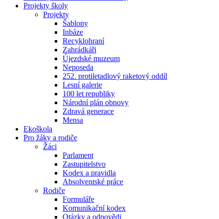
Projekty školy
Projekty
Šablony
Inbáze
Recyklohraní
Zahrádkáři
Újezdské muzeum
Neposeda
252. protiletadlový raketový oddíl
Lesní galerie
100 let republiky
Národní plán obnovy
Zdravá generace
Mensa
Ekoškola
Pro žáky a rodiče
Žáci
Parlament
Zastupitelstvo
Kodex a pravidla
Absolventské práce
Rodiče
Formuláře
Komunikační kodex
Otázky a odpovědi