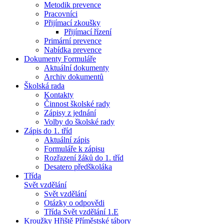
Metodik prevence
Pracovníci
Přijímací zkoušky
Přijímací řízení
Primární prevence
Nabídka prevence
Dokumenty Formuláře
Aktuální dokumenty
Archiv dokumentů
Školská rada
Kontakty
Činnost školské rady
Zápisy z jednání
Volby do školské rady
Zápis do 1. tříd
Aktuální zápis
Formuláře k zápisu
Rozřazení žáků do 1. tříd
Desatero předškoláka
Třída
Svět vzdělání
Svět vzdělání
Otázky o odpovědi
Třída Svět vzdělání 1.E
Kroužky Hřiště Příměstské tábory