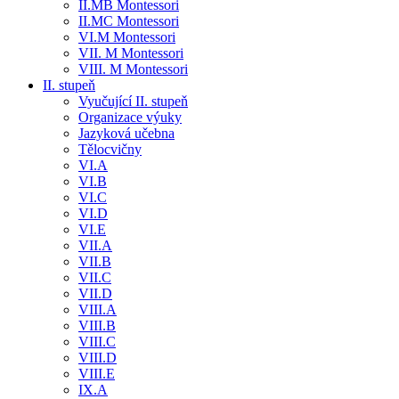
II.MB Montessori
II.MC Montessori
VI.M Montessori
VII. M Montessori
VIII. M Montessori
II. stupeň
Vyučující II. stupeň
Organizace výuky
Jazyková učebna
Tělocvičny
VI.A
VI.B
VI.C
VI.D
VI.E
VII.A
VII.B
VII.C
VII.D
VIII.A
VIII.B
VIII.C
VIII.D
VIII.E
IX.A