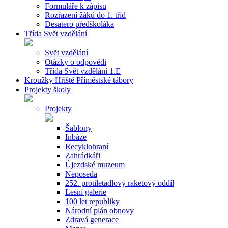
Formuláře k zápisu
Rozřazení žáků do 1. tříd
Desatero předškoláka
Třída Svět vzdělání
Svět vzdělání
Otázky o odpovědi
Třída Svět vzdělání 1.E
Kroužky Hřiště Příměstské tábory
Projekty školy
Projekty
Šablony
Inbáze
Recyklohraní
Zahrádkáři
Újezdské muzeum
Neposeda
252. protiletadlový raketový oddíl
Lesní galerie
100 let republiky
Národní plán obnovy
Zdravá generace