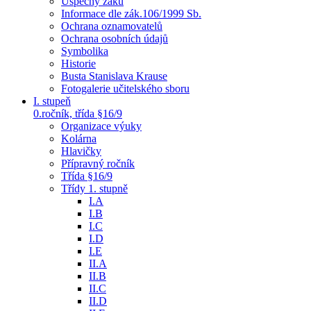
Úspěchy žáků
Informace dle zák.106/1999 Sb.
Ochrana oznamovatelů
Ochrana osobních údajů
Symbolika
Historie
Busta Stanislava Krause
Fotogalerie učitelského sboru
I. stupeň
0.ročník, třída §16/9
Organizace výuky
Kolárna
Hlavičky
Přípravný ročník
Třída §16/9
Třídy 1. stupně
I.A
I.B
I.C
I.D
I.E
II.A
II.B
II.C
II.D