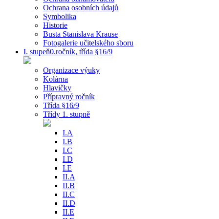
Ochrana osobních údajů
Symbolika
Historie
Busta Stanislava Krause
Fotogalerie učitelského sboru
I. stupeň0.ročník, třída §16/9
Organizace výuky
Kolárna
Hlavičky
Přípravný ročník
Třída §16/9
Třídy 1. stupně
I.A
I.B
I.C
I.D
I.E
II.A
II.B
II.C
II.D
II.E