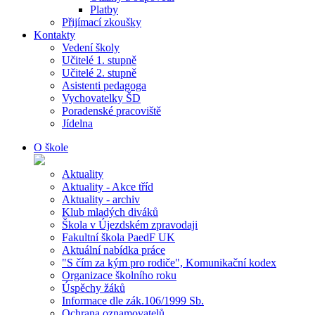
Platby
Přijímací zkoušky
Kontakty
Vedení školy
Učitelé 1. stupně
Učitelé 2. stupně
Asistenti pedagoga
Vychovatelky ŠD
Poradenské pracoviště
Jídelna
O škole
Aktuality
Aktuality - Akce tříd
Aktuality - archiv
Klub mladých diváků
Škola v Újezdském zpravodaji
Fakultní škola PaedF UK
Aktuální nabídka práce
"S čím za kým pro rodiče", Komunikační kodex
Organizace školního roku
Úspěchy žáků
Informace dle zák.106/1999 Sb.
Ochrana oznamovatelů