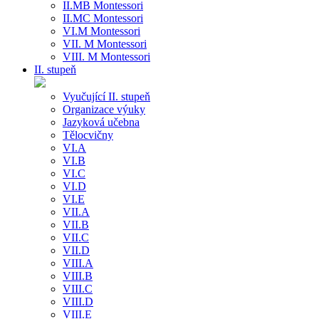
II.MB Montessori
II.MC Montessori
VI.M Montessori
VII. M Montessori
VIII. M Montessori
II. stupeň
Vyučující II. stupeň
Organizace výuky
Jazyková učebna
Tělocvičny
VI.A
VI.B
VI.C
VI.D
VI.E
VII.A
VII.B
VII.C
VII.D
VIII.A
VIII.B
VIII.C
VIII.D
VIII.E