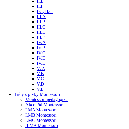
II.E
II.F
I.G, II.G
III.A
III.B
III.C
III.D
III.E
IV.A
IV.B
IV.C
IV.D
IV.E
V. A
V.B
V.C
V.D
V.E
Třídy s prvky Montessori
Montessori pedagogika
Akce tříd Montessori
I.MA Montessori
I.MB Montessori
I.MC Montessori
II.MA Montessori