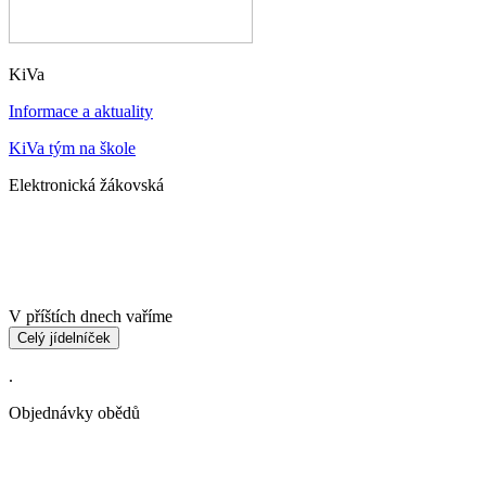
KiVa
Informace a aktuality
KiVa tým na škole
Elektronická žákovská
V příštích dnech vaříme
Celý jídelníček
.
Objednávky obědů