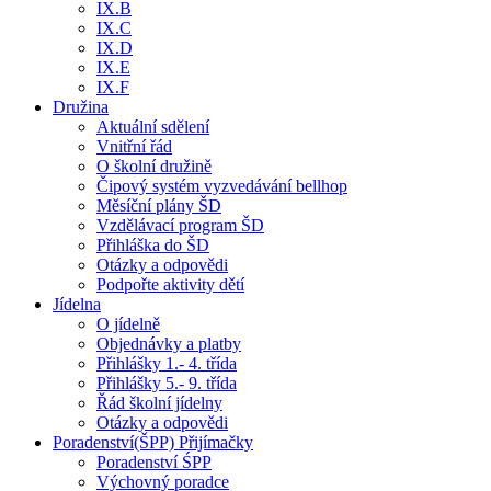
IX.B
IX.C
IX.D
IX.E
IX.F
Družina
Aktuální sdělení
Vnitřní řád
O školní družině
Čipový systém vyzvedávání bellhop
Měsíční plány ŠD
Vzdělávací program ŠD
Přihláška do ŠD
Otázky a odpovědi
Podpořte aktivity dětí
Jídelna
O jídelně
Objednávky a platby
Přihlášky 1.- 4. třída
Přihlášky 5.- 9. třída
Řád školní jídelny
Otázky a odpovědi
Poradenství(ŠPP) Přijímačky
Poradenství ŚPP
Výchovný poradce