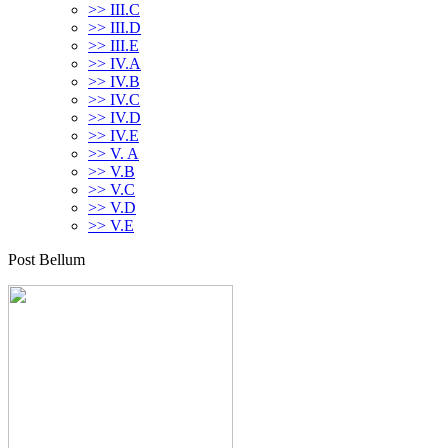
>> III.C
>> III.D
>> III.E
>> IV.A
>> IV.B
>> IV.C
>> IV.D
>> IV.E
>> V. A
>> V.B
>> V.C
>> V.D
>> V.E
Post Bellum