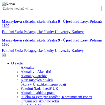
Masarykova základní škola, Praha 9 - Újezd nad Lesy, Polesná
1690
Fakultní škola Pedagogické fakulty Univerzity Karlovy
Masarykova základní škola, Praha 9 - Újezd nad Lesy, Polesná
1690
Fakultní škola Pedagogické fakulty Univerzity Karlovy
O škole
Aktuality
Aktuality - Akce tříd
Aktuality - archiv
Klub mladých diváků
Škola v Újezdském zpravodaji
Fakultní škola PaedF UK
Aktuální nabídka práce
"S čím za kým pro rodiče", Komunikační kodex
Organizace školního roku