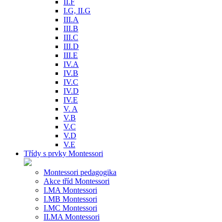
II.F
I.G, II.G
III.A
III.B
III.C
III.D
III.E
IV.A
IV.B
IV.C
IV.D
IV.E
V. A
V.B
V.C
V.D
V.E
Třídy s prvky Montessori
Montessori pedagogika
Akce tříd Montessori
I.MA Montessori
I.MB Montessori
I.MC Montessori
II.MA Montessori