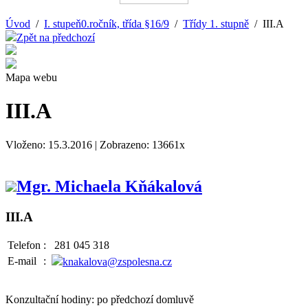
Úvod
/
I. stupeň0.ročník, třída §16/9
/
Třídy 1. stupně
/ III.A
Zpět na předchozí
Mapa webu
III.A
Vloženo: 15.3.2016 | Zobrazeno: 13661x
Mgr. Michaela Kňákalová
III.A
Telefon
:
281 045 318
E-mail
:
knakalova@zspolesna.cz
Konzultační hodiny: po předchozí domluvě