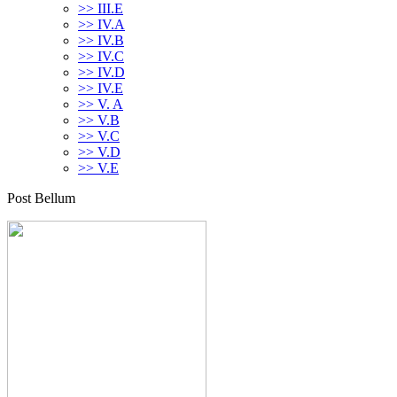
>> III.E
>> IV.A
>> IV.B
>> IV.C
>> IV.D
>> IV.E
>> V. A
>> V.B
>> V.C
>> V.D
>> V.E
Post Bellum