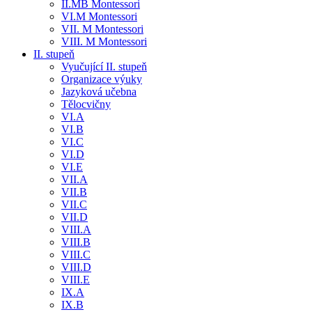
II.MB Montessori
VI.M Montessori
VII. M Montessori
VIII. M Montessori
II. stupeň
Vyučující II. stupeň
Organizace výuky
Jazyková učebna
Tělocvičny
VI.A
VI.B
VI.C
VI.D
VI.E
VII.A
VII.B
VII.C
VII.D
VIII.A
VIII.B
VIII.C
VIII.D
VIII.E
IX.A
IX.B