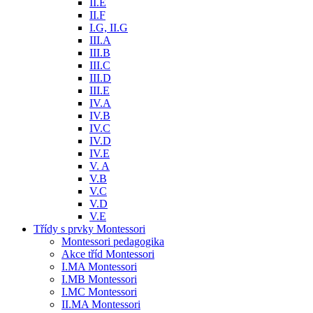
II.E
II.F
I.G, II.G
III.A
III.B
III.C
III.D
III.E
IV.A
IV.B
IV.C
IV.D
IV.E
V. A
V.B
V.C
V.D
V.E
Třídy s prvky Montessori
Montessori pedagogika
Akce tříd Montessori
I.MA Montessori
I.MB Montessori
I.MC Montessori
II.MA Montessori