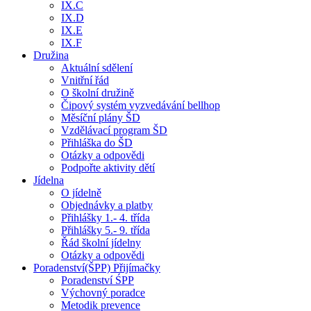
IX.C
IX.D
IX.E
IX.F
Družina
Aktuální sdělení
Vnitřní řád
O školní družině
Čipový systém vyzvedávání bellhop
Měsíční plány ŠD
Vzdělávací program ŠD
Přihláška do ŠD
Otázky a odpovědi
Podpořte aktivity dětí
Jídelna
O jídelně
Objednávky a platby
Přihlášky 1.- 4. třída
Přihlášky 5.- 9. třída
Řád školní jídelny
Otázky a odpovědi
Poradenství(ŠPP) Přijímačky
Poradenství ŚPP
Výchovný poradce
Metodik prevence