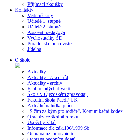
Přijímací zkoušky
Kontakty
Vedení školy
Učitelé 1. stupně
Učitelé 2. stupně
Asistenti pedagoga
Vychovatelky ŠD
Poradenské pracoviště
Jídelna
O škole
Aktuality
Aktuality - Akce tříd
Aktuality - archiv
Klub mladých diváků
Škola v Újezdském zpravodaji
Fakultní škola PaedF UK
Aktuální nabídka práce
"S čím za kým pro rodiče", Komunikační kodex
Organizace školního roku
Úspěchy žáků
Informace dle zák.106/1999 Sb.
Ochrana oznamovatelů
Ochrana osobních údajů