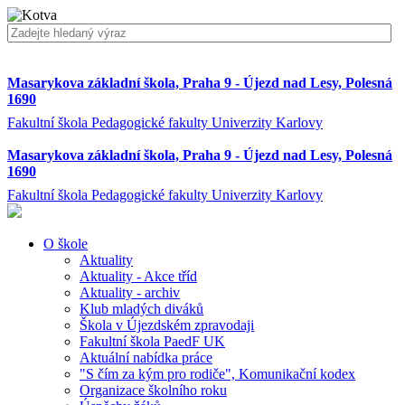
Masarykova základní škola, Praha 9 - Újezd nad Lesy, Polesná
1690
Fakultní škola Pedagogické fakulty Univerzity Karlovy
Masarykova základní škola, Praha 9 - Újezd nad Lesy, Polesná
1690
Fakultní škola Pedagogické fakulty Univerzity Karlovy
O škole
Aktuality
Aktuality - Akce tříd
Aktuality - archiv
Klub mladých diváků
Škola v Újezdském zpravodaji
Fakultní škola PaedF UK
Aktuální nabídka práce
"S čím za kým pro rodiče", Komunikační kodex
Organizace školního roku