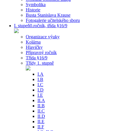
Symbolika
Historie
Busta Stanislava Krause
Fotogalerie učitelského sboru
I. stupeň0.ročník, třída §16/9
Organizace výuky
Kolárna
Hlavičky
Přípravný ročník
Třída §16/9
Třídy 1. stupně
I.A
I.B
I.C
I.D
I.E
II.A
II.B
II.C
II.D
II.E
II.F