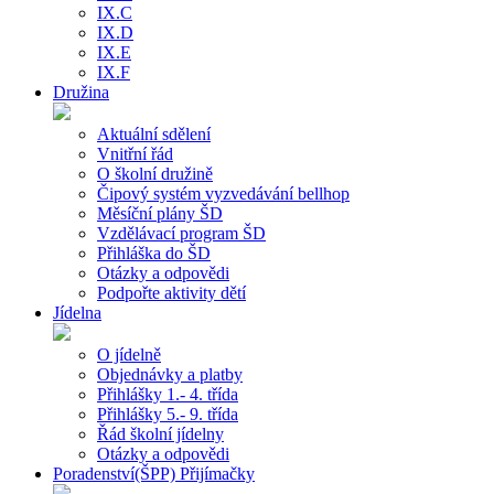
IX.C
IX.D
IX.E
IX.F
Družina
Aktuální sdělení
Vnitřní řád
O školní družině
Čipový systém vyzvedávání bellhop
Měsíční plány ŠD
Vzdělávací program ŠD
Přihláška do ŠD
Otázky a odpovědi
Podpořte aktivity dětí
Jídelna
O jídelně
Objednávky a platby
Přihlášky 1.- 4. třída
Přihlášky 5.- 9. třída
Řád školní jídelny
Otázky a odpovědi
Poradenství(ŠPP) Přijímačky