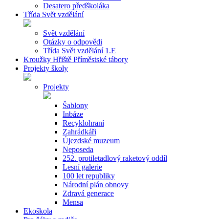
Desatero předškoláka
Třída Svět vzdělání
Svět vzdělání
Otázky o odpovědi
Třída Svět vzdělání 1.E
Kroužky Hřiště Příměstské tábory
Projekty školy
Projekty
Šablony
Inbáze
Recyklohraní
Zahrádkáři
Újezdské muzeum
Neposeda
252. protiletadlový raketový oddíl
Lesní galerie
100 let republiky
Národní plán obnovy
Zdravá generace
Mensa
Ekoškola