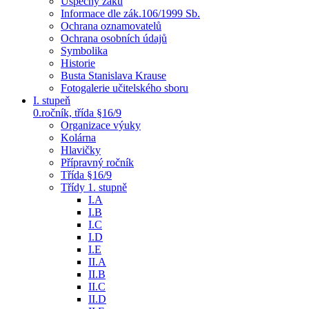
Úspěchy žáků
Informace dle zák.106/1999 Sb.
Ochrana oznamovatelů
Ochrana osobních údajů
Symbolika
Historie
Busta Stanislava Krause
Fotogalerie učitelského sboru
I. stupeň
0.ročník, třída §16/9
Organizace výuky
Kolárna
Hlavičky
Přípravný ročník
Třída §16/9
Třídy 1. stupně
I.A
I.B
I.C
I.D
I.E
II.A
II.B
II.C
II.D