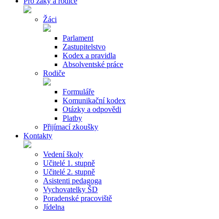
Pro žáky a rodiče
Žáci
Parlament
Zastupitelstvo
Kodex a pravidla
Absolventské práce
Rodiče
Formuláře
Komunikační kodex
Otázky a odpovědi
Platby
Přijímací zkoušky
Kontakty
Vedení školy
Učitelé 1. stupně
Učitelé 2. stupně
Asistenti pedagoga
Vychovatelky ŠD
Poradenské pracoviště
Jídelna