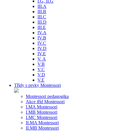
I.G, II.G
III.A
III.B
III.C
III.D
III.E
IV.A
IV.B
IV.C
IV.D
IV.E
V. A
V.B
V.C
V.D
V.E
Třídy s prvky Montessori
Montessori pedagogika
Akce tříd Montessori
I.MA Montessori
I.MB Montessori
I.MC Montessori
II.MA Montessori
II.MB Montessori