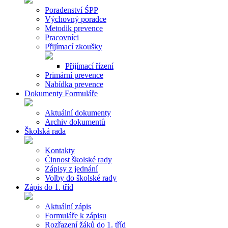
Poradenství ŚPP
Výchovný poradce
Metodik prevence
Pracovníci
Přijímací zkoušky
Přijímací řízení
Primární prevence
Nabídka prevence
Dokumenty Formuláře
Aktuální dokumenty
Archiv dokumentů
Školská rada
Kontakty
Činnost školské rady
Zápisy z jednání
Volby do školské rady
Zápis do 1. tříd
Aktuální zápis
Formuláře k zápisu
Rozřazení žáků do 1. tříd