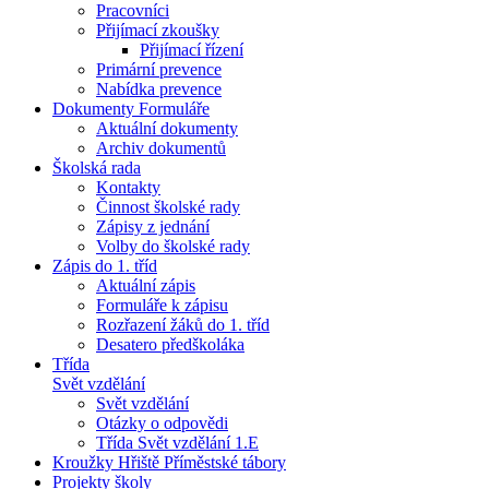
Pracovníci
Přijímací zkoušky
Přijímací řízení
Primární prevence
Nabídka prevence
Dokumenty Formuláře
Aktuální dokumenty
Archiv dokumentů
Školská rada
Kontakty
Činnost školské rady
Zápisy z jednání
Volby do školské rady
Zápis do 1. tříd
Aktuální zápis
Formuláře k zápisu
Rozřazení žáků do 1. tříd
Desatero předškoláka
Třída
Svět vzdělání
Svět vzdělání
Otázky o odpovědi
Třída Svět vzdělání 1.E
Kroužky Hřiště Příměstské tábory
Projekty školy