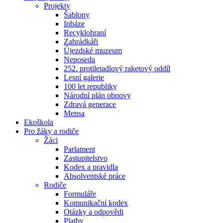
Projekty
Šablony
Inbáze
Recyklohraní
Zahrádkáři
Újezdské muzeum
Neposeda
252. protiletadlový raketový oddíl
Lesní galerie
100 let republiky
Národní plán obnovy
Zdravá generace
Mensa
Ekoškola
Pro žáky a rodiče
Žáci
Parlament
Zastupitelstvo
Kodex a pravidla
Absolventské práce
Rodiče
Formuláře
Komunikační kodex
Otázky a odpovědi
Platby