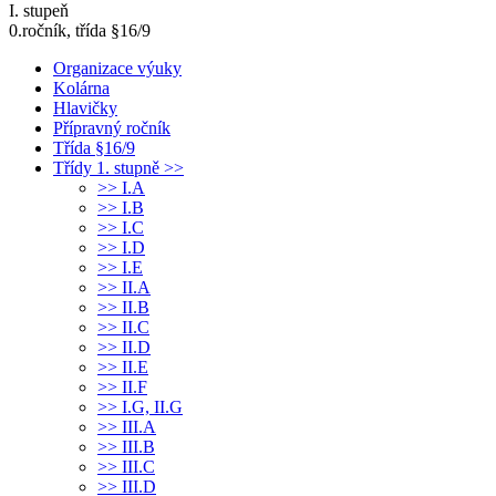
I. stupeň
0.ročník, třída §16/9
Organizace výuky
Kolárna
Hlavičky
Přípravný ročník
Třída §16/9
Třídy 1. stupně >>
>> I.A
>> I.B
>> I.C
>> I.D
>> I.E
>> II.A
>> II.B
>> II.C
>> II.D
>> II.E
>> II.F
>> I.G, II.G
>> III.A
>> III.B
>> III.C
>> III.D