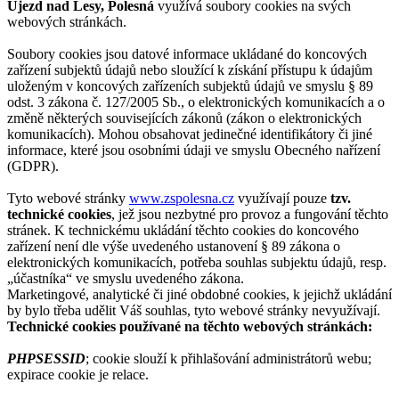
Újezd nad Lesy, Polesná
využívá soubory cookies na svých
webových stránkách.
Soubory cookies jsou datové informace ukládané do koncových
zařízení subjektů údajů nebo sloužící k získání přístupu k údajům
uloženým v koncových zařízeních subjektů údajů ve smyslu § 89
odst. 3 zákona č. 127/2005 Sb., o elektronických komunikacích a o
změně některých souvisejících zákonů (zákon o elektronických
komunikacích). Mohou obsahovat jedinečné identifikátory či jiné
informace, které jsou osobními údaji ve smyslu Obecného nařízení
(GDPR).
Tyto webové stránky
www.zspolesna.cz
využívají pouze
tzv.
technické cookies
, jež jsou nezbytné pro provoz a fungování těchto
stránek. K technickému ukládání těchto cookies do koncového
zařízení není dle výše uvedeného ustanovení § 89 zákona o
elektronických komunikacích, potřeba souhlas subjektu údajů, resp.
„účastníka“ ve smyslu uvedeného zákona.
Marketingové, analytické či jiné obdobné cookies, k jejichž ukládání
by bylo třeba udělit Váš souhlas, tyto webové stránky nevyužívají.
Technické cookies používané na těchto webových stránkách:
PHPSESSID
; cookie slouží k přihlašování administrátorů webu;
expirace cookie je relace.