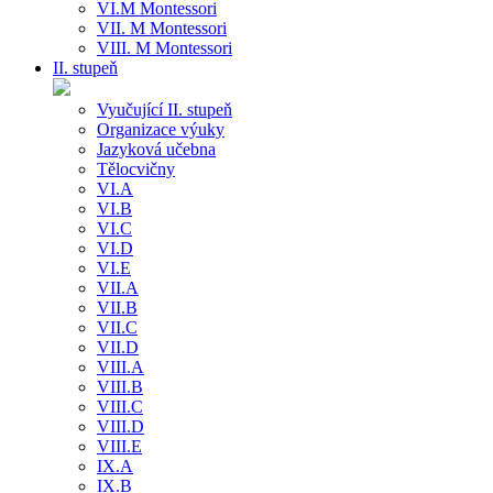
VI.M Montessori
VII. M Montessori
VIII. M Montessori
II. stupeň
Vyučující II. stupeň
Organizace výuky
Jazyková učebna
Tělocvičny
VI.A
VI.B
VI.C
VI.D
VI.E
VII.A
VII.B
VII.C
VII.D
VIII.A
VIII.B
VIII.C
VIII.D
VIII.E
IX.A
IX.B