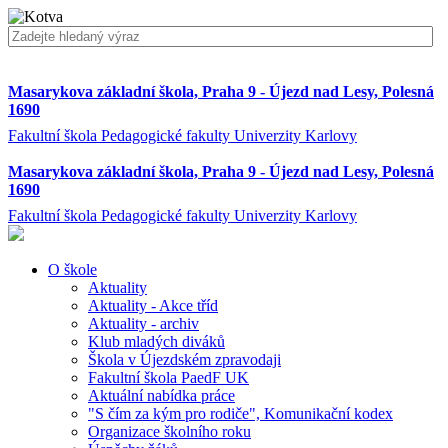
Masarykova základní škola, Praha 9 - Újezd nad Lesy, Polesná
1690
Fakultní škola Pedagogické fakulty Univerzity Karlovy
Masarykova základní škola, Praha 9 - Újezd nad Lesy, Polesná
1690
Fakultní škola Pedagogické fakulty Univerzity Karlovy
O škole
Aktuality
Aktuality - Akce tříd
Aktuality - archiv
Klub mladých diváků
Škola v Újezdském zpravodaji
Fakultní škola PaedF UK
Aktuální nabídka práce
"S čím za kým pro rodiče", Komunikační kodex
Organizace školního roku