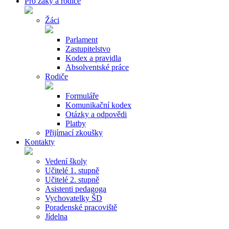
Pro žáky a rodiče
Žáci
Parlament
Zastupitelstvo
Kodex a pravidla
Absolventské práce
Rodiče
Formuláře
Komunikační kodex
Otázky a odpovědi
Platby
Přijímací zkoušky
Kontakty
Vedení školy
Učitelé 1. stupně
Učitelé 2. stupně
Asistenti pedagoga
Vychovatelky ŠD
Poradenské pracoviště
Jídelna