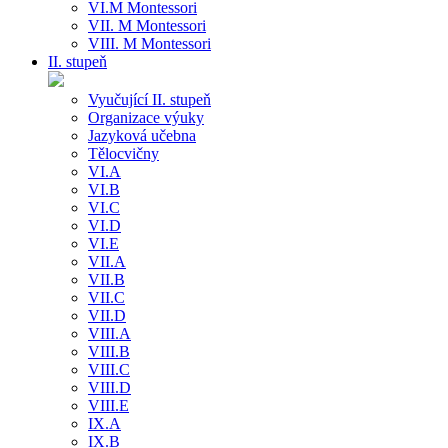
VI.M Montessori
VII. M Montessori
VIII. M Montessori
II. stupeň
Vyučující II. stupeň
Organizace výuky
Jazyková učebna
Tělocvičny
VI.A
VI.B
VI.C
VI.D
VI.E
VII.A
VII.B
VII.C
VII.D
VIII.A
VIII.B
VIII.C
VIII.D
VIII.E
IX.A
IX.B