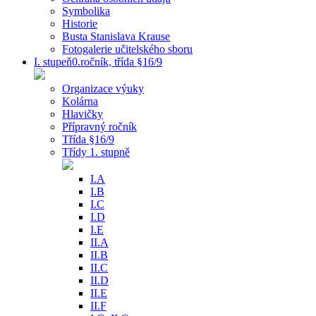
Symbolika
Historie
Busta Stanislava Krause
Fotogalerie učitelského sboru
I. stupeň0.ročník, třída §16/9
Organizace výuky
Kolárna
Hlavičky
Přípravný ročník
Třída §16/9
Třídy 1. stupně
I.A
I.B
I.C
I.D
I.E
II.A
II.B
II.C
II.D
II.E
II.F