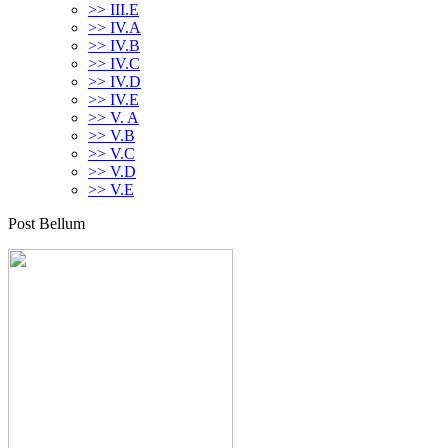
>> III.E
>> IV.A
>> IV.B
>> IV.C
>> IV.D
>> IV.E
>> V. A
>> V.B
>> V.C
>> V.D
>> V.E
Post Bellum