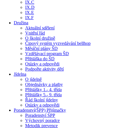
IX.C
IX.D
IX.E
IX.F
Družina
Aktuální sdělení
Vnitřní řád
O školní družině
Čipový systém vyzvedávání bellhop
Měsíční plány ŠD
Vzdělávací program ŠD
Přihláška do ŠD
Otázky a odpovědi
Podpořte aktivity dětí
Jídelna
O jídelně
Objednávky a platby
Přihlášky 1.- 4. třída
Přihlášky 5.- 9. třída
Řád školní jídelny
Otázky a odpovědi
Poradenství(ŠPP) Přijímačky
Poradenství ŚPP
Výchovný poradce
Metodik prevence