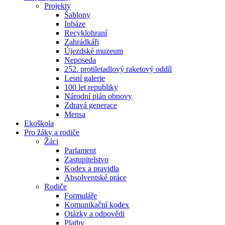
Projekty
Šablony
Inbáze
Recyklohraní
Zahrádkáři
Újezdské muzeum
Neposeda
252. protiletadlový raketový oddíl
Lesní galerie
100 let republiky
Národní plán obnovy
Zdravá generace
Mensa
Ekoškola
Pro žáky a rodiče
Žáci
Parlament
Zastupitelstvo
Kodex a pravidla
Absolventské práce
Rodiče
Formuláře
Komunikační kodex
Otázky a odpovědi
Platby