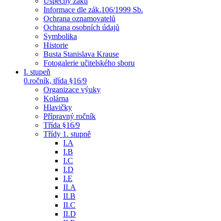
Úspěchy žáků
Informace dle zák.106/1999 Sb.
Ochrana oznamovatelů
Ochrana osobních údajů
Symbolika
Historie
Busta Stanislava Krause
Fotogalerie učitelského sboru
I. stupeň
0.ročník, třída §16/9
Organizace výuky
Kolárna
Hlavičky
Přípravný ročník
Třída §16/9
Třídy 1. stupně
I.A
I.B
I.C
I.D
I.E
II.A
II.B
II.C
II.D