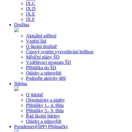
IX.C
IX.D
IX.E
IX.F
Družina
Aktuální sdělení
Vnitřní řád
O školní družině
Čipový systém vyzvedávání bellhop
Měsíční plány ŠD
Vzdělávací program ŠD
Přihláška do ŠD
Otázky a odpovědi
Podpořte aktivity dětí
Jídelna
O jídelně
Objednávky a platby
Přihlášky 1.- 4. třída
Přihlášky 5.- 9. třída
Řád školní jídelny
Otázky a odpovědi
Poradenství(ŠPP) Přijímačky