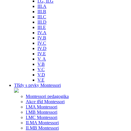
I.G, II.G
III.A
III.B
III.C
III.D
III.E
IV.A
IV.B
IV.C
IV.D
IV.E
V. A
V.B
V.C
V.D
V.E
Třídy s prvky Montessori
Montessori pedagogika
Akce tříd Montessori
I.MA Montessori
I.MB Montessori
I.MC Montessori
II.MA Montessori
II.MB Montessori