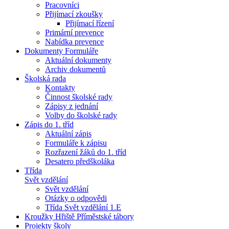
Pracovníci
Přijímací zkoušky
Přijímací řízení
Primární prevence
Nabídka prevence
Dokumenty Formuláře
Aktuální dokumenty
Archiv dokumentů
Školská rada
Kontakty
Činnost školské rady
Zápisy z jednání
Volby do školské rady
Zápis do 1. tříd
Aktuální zápis
Formuláře k zápisu
Rozřazení žáků do 1. tříd
Desatero předškoláka
Třída
Svět vzdělání
Svět vzdělání
Otázky o odpovědi
Třída Svět vzdělání 1.E
Kroužky Hřiště Příměstské tábory
Projekty školy