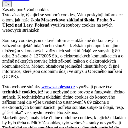
Ok
Zásady používání cookies
Tyto zásady, týkající se souborů cookies, Vám poskytují informace
o tom, jak naše škola
Masarykova základní škola, Praha 9 -
Újezd nad Lesy, Polesná
využívá soubory cookies na svých
webových stránkách.
Soubory cookies jsou datové informace ukládané do koncových
zařízení subjektů údajů nebo sloužící k získání přístupu k údajům
uloženým v koncových zařízeních subjektů údajů ve smyslu § 89
odst. 3 zákona č. 127/2005 Sb., o elektronických komunikacích a o
změně některých souvisejících zákonů (zákon o elektronických
komunikacích). Mohou obsahovat jedinečné identifikátory či jiné
informace, které jsou osobními údaji ve smyslu Obecného nařízení
(GDPR).
Tyto webové stránky
www.zspolesna.cz
využívají pouze
tzv.
technické cookies
, jež jsou nezbytné pro provoz a fungování těchto
stránek. K technickému ukládání těchto cookies do koncového
zařízení není dle výše uvedeného ustanovení § 89 zákona o
elektronických komunikacích, potřeba souhlas subjektu údajů, resp.
„účastníka“ ve smyslu uvedeného zákona.
Marketingové, analytické či jiné obdobné cookies, k jejichž ukládání
by bylo třeba udělit Váš souhlas, tyto webové stránky nevyužívají.
Technické cookies používané na těchto webových stránkách: