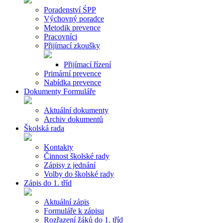
Poradenství ŚPP
Výchovný poradce
Metodik prevence
Pracovníci
Přijímací zkoušky
Přijímací řízení
Primární prevence
Nabídka prevence
Dokumenty Formuláře
Aktuální dokumenty
Archiv dokumentů
Školská rada
Kontakty
Činnost školské rady
Zápisy z jednání
Volby do školské rady
Zápis do 1. tříd
Aktuální zápis
Formuláře k zápisu
Rozřazení žáků do 1. tříd