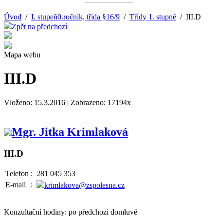
Úvod
/
I. stupeň0.ročník, třída §16/9
/
Třídy 1. stupně
/ III.D
Zpět na předchozí
Mapa webu
III.D
Vloženo: 15.3.2016 | Zobrazeno: 17194x
Mgr. Jitka Krimlaková
III.D
Telefon
:
281 045 353
E-mail
:
krimlakova@zspolesna.cz
Konzultační hodiny: po předchozí domluvě