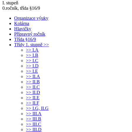
I. stupeň
0.ročník, třída §16/9
Organizace výuky
Kolárna
Hlavičky
Přípravný ročník
Třída §16/9
Třídy 1. stupně >>
>> I.A
>> I.B
>> I.C
>> I.D
>> I.E
>> II.A
>> II.B
>> II.C
>> II.D
>> II.E
>> II.F
>> I.G, II.G
>> III.A
>> III.B
>> III.C
>> III.D