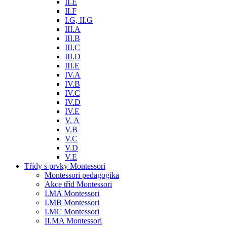
II.E
II.F
I.G, II.G
III.A
III.B
III.C
III.D
III.E
IV.A
IV.B
IV.C
IV.D
IV.E
V. A
V.B
V.C
V.D
V.E
Třídy s prvky Montessori
Montessori pedagogika
Akce tříd Montessori
I.MA Montessori
I.MB Montessori
I.MC Montessori
II.MA Montessori