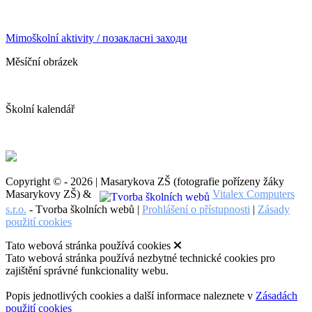
Mimoškolní aktivity / позакласні заходи
Měsíční obrázek
Školní kalendář
Copyright © - 2026 | Masarykova ZŠ (fotografie pořízeny žáky
Masarykovy ZŠ) &
Vitalex Computers
s.r.o.
- Tvorba školních webů |
Prohlášení o přístupnosti
|
Zásady
použití cookies
Tato webová stránka používá cookies
Tato webová stránka používá nezbytné technické cookies pro
zajištění správné funkcionality webu.
Popis jednotlivých cookies a další informace naleznete v
Zásadách
použití cookies