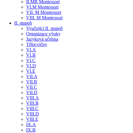
II.MB Montessori
VI.M Montessori
VII. M Montessori
VIII. M Montessori
II. stupeň
Vyučující II. stupeň
Organizace výuky
Jazyková učebna
Tělocvičny
VI.A
VI.B
VI.C
VI.D
VI.E
VII.A
VII.B
VII.C
VII.D
VIII.A
VIII.B
VIII.C
VIII.D
VIII.E
IX.A
IX.B