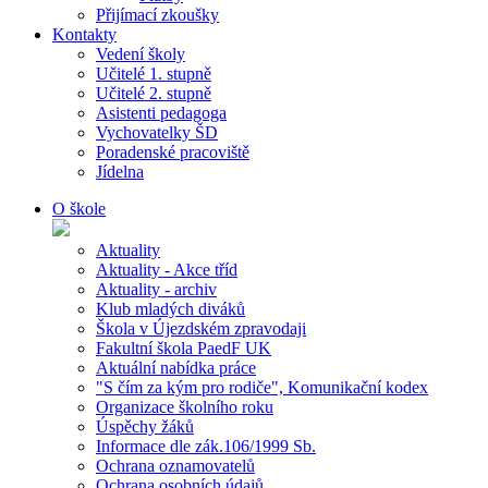
Přijímací zkoušky
Kontakty
Vedení školy
Učitelé 1. stupně
Učitelé 2. stupně
Asistenti pedagoga
Vychovatelky ŠD
Poradenské pracoviště
Jídelna
O škole
Aktuality
Aktuality - Akce tříd
Aktuality - archiv
Klub mladých diváků
Škola v Újezdském zpravodaji
Fakultní škola PaedF UK
Aktuální nabídka práce
"S čím za kým pro rodiče", Komunikační kodex
Organizace školního roku
Úspěchy žáků
Informace dle zák.106/1999 Sb.
Ochrana oznamovatelů
Ochrana osobních údajů