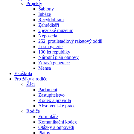
Projekty
Šablony
Inbáze
Recyklohraní
Zahrádkáři
Újezdské muzeum
Neposeda
252. protiletadlový raketový oddíl
Lesní galerie
100 let republiky
Národní plán obnovy
Zdravá generace
Mensa
Ekoškola
Pro žáky a rodiče
Žáci
Parlament
Zastupitelstvo
Kodex a pravidla
Absolventské práce
Rodiče
Formuláře
Komunikační kodex
Otázky a odpovědi
Platby