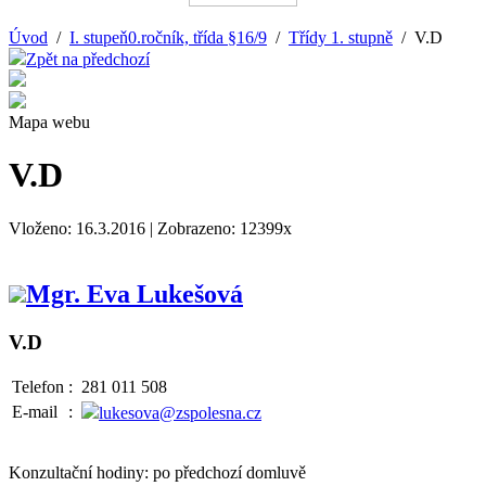
Úvod
/
I. stupeň0.ročník, třída §16/9
/
Třídy 1. stupně
/ V.D
Zpět na předchozí
Mapa webu
V.D
Vloženo: 16.3.2016 | Zobrazeno: 12399x
Mgr. Eva Lukešová
V.D
Telefon
:
281 011 508
E-mail
:
lukesova@zspolesna.cz
Konzultační hodiny: po předchozí domluvě