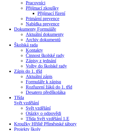
Pracovníci
Přijímací zkoušky
Přijímací řízení
Primární prevence
Nabídka prevence
Dokumenty Formuláře
Aktuální dokumenty
Archiv dokumentů
Školská rada
Kontakty
Činnost školské rady
Zápisy z jednání
Volby do školské rady
Zápis do 1. tříd
Aktuální zápis
Formuláře k zápisu
Rozřazení žáků do 1. tříd
Desatero předškoláka
Třída
Svět vzdělání
Svět vzdělání
Otázky o odpovědi
Třída Svět vzdělání 1.E
Kroužky Hřiště Příměstské tábory
Projekty školy