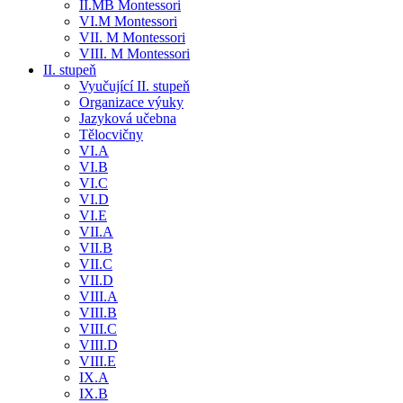
II.MB Montessori
VI.M Montessori
VII. M Montessori
VIII. M Montessori
II. stupeň
Vyučující II. stupeň
Organizace výuky
Jazyková učebna
Tělocvičny
VI.A
VI.B
VI.C
VI.D
VI.E
VII.A
VII.B
VII.C
VII.D
VIII.A
VIII.B
VIII.C
VIII.D
VIII.E
IX.A
IX.B