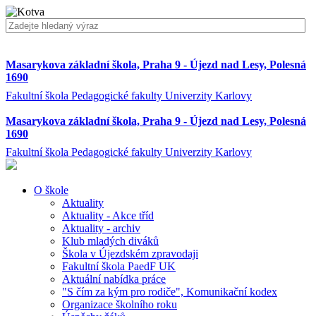
Masarykova základní škola, Praha 9 - Újezd nad Lesy, Polesná
1690
Fakultní škola Pedagogické fakulty Univerzity Karlovy
Masarykova základní škola, Praha 9 - Újezd nad Lesy, Polesná
1690
Fakultní škola Pedagogické fakulty Univerzity Karlovy
O škole
Aktuality
Aktuality - Akce tříd
Aktuality - archiv
Klub mladých diváků
Škola v Újezdském zpravodaji
Fakultní škola PaedF UK
Aktuální nabídka práce
"S čím za kým pro rodiče", Komunikační kodex
Organizace školního roku