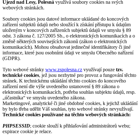
Újezd nad Lesy, Polesná
využívá soubory cookies na svých
webových stránkách.
Soubory cookies jsou datové informace ukládané do koncových
zařízení subjektů údajů nebo sloužící k získání přístupu k údajům
uloženým v koncových zařízeních subjektů údajů ve smyslu § 89
odst. 3 zákona č. 127/2005 Sb., o elektronických komunikacích a o
změně některých souvisejících zákonů (zákon o elektronických
komunikacích). Mohou obsahovat jedinečné identifikátory či jiné
informace, které jsou osobními údaji ve smyslu Obecného nařízení
(GDPR).
Tyto webové stránky
www.zspolesna.cz
využívají pouze
tzv.
technické cookies
, jež jsou nezbytné pro provoz a fungování těchto
stránek. K technickému ukládání těchto cookies do koncového
zařízení není dle výše uvedeného ustanovení § 89 zákona o
elektronických komunikacích, potřeba souhlas subjektu údajů, resp.
„účastníka“ ve smyslu uvedeného zákona.
Marketingové, analytické či jiné obdobné cookies, k jejichž ukládání
by bylo třeba udělit Váš souhlas, tyto webové stránky nevyužívají.
Technické cookies používané na těchto webových stránkách:
PHPSESSID
; cookie slouží k přihlašování administrátorů webu;
expirace cookie je relace.