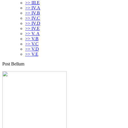
>> III.E
>> IV.A
>> IV.B
>> IV.C
>> IV.D
>> IV.E
>> V. A
>> V.B
>> V.C
>> V.D
>> V.E
Post Bellum