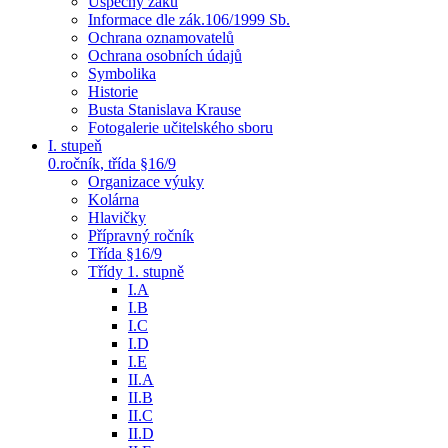
Úspěchy žáků
Informace dle zák.106/1999 Sb.
Ochrana oznamovatelů
Ochrana osobních údajů
Symbolika
Historie
Busta Stanislava Krause
Fotogalerie učitelského sboru
I. stupeň
0.ročník, třída §16/9
Organizace výuky
Kolárna
Hlavičky
Přípravný ročník
Třída §16/9
Třídy 1. stupně
I.A
I.B
I.C
I.D
I.E
II.A
II.B
II.C
II.D