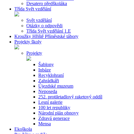
Desatero předškoláka
Třída Svět vzdělání
Svět vzdělání
Otázky o odpovědi
Třída Svět vzdělání 1.E
Kroužky Hřiště Příměstské tábory
Projekty školy
Projekty
Šablony
Inbáze
Recyklohraní
Zahrádkáři
Újezdské muzeum
Neposeda
252. protiletadlový raketový oddíl
Lesní galerie
100 let republiky
Národní plán obnovy
Zdravá generace
Mensa
Ekoškola