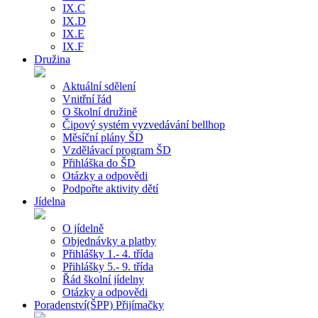
IX.C
IX.D
IX.E
IX.F
Družina
Aktuální sdělení
Vnitřní řád
O školní družině
Čipový systém vyzvedávání bellhop
Měsíční plány ŠD
Vzdělávací program ŠD
Přihláška do ŠD
Otázky a odpovědi
Podpořte aktivity dětí
Jídelna
O jídelně
Objednávky a platby
Přihlášky 1.- 4. třída
Přihlášky 5.- 9. třída
Řád školní jídelny
Otázky a odpovědi
Poradenství(ŠPP) Přijímačky