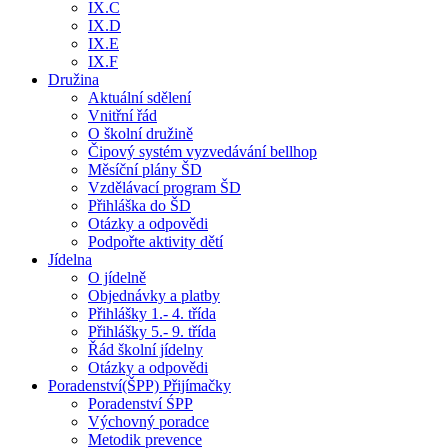
IX.C
IX.D
IX.E
IX.F
Družina
Aktuální sdělení
Vnitřní řád
O školní družině
Čipový systém vyzvedávání bellhop
Měsíční plány ŠD
Vzdělávací program ŠD
Přihláška do ŠD
Otázky a odpovědi
Podpořte aktivity dětí
Jídelna
O jídelně
Objednávky a platby
Přihlášky 1.- 4. třída
Přihlášky 5.- 9. třída
Řád školní jídelny
Otázky a odpovědi
Poradenství(ŠPP) Přijímačky
Poradenství ŚPP
Výchovný poradce
Metodik prevence