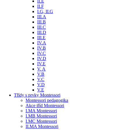
II.E
II.F
I.G, II.G
III.A
III.B
III.C
III.D
III.E
IV.A
IV.B
IV.C
IV.D
IV.E
V. A
V.B
V.C
V.D
V.E
Třídy s prvky Montessori
Montessori pedagogika
Akce tříd Montessori
I.MA Montessori
I.MB Montessori
I.MC Montessori
II.MA Montessori