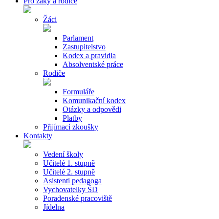
Pro žáky a rodiče
Žáci
Parlament
Zastupitelstvo
Kodex a pravidla
Absolventské práce
Rodiče
Formuláře
Komunikační kodex
Otázky a odpovědi
Platby
Přijímací zkoušky
Kontakty
Vedení školy
Učitelé 1. stupně
Učitelé 2. stupně
Asistenti pedagoga
Vychovatelky ŠD
Poradenské pracoviště
Jídelna