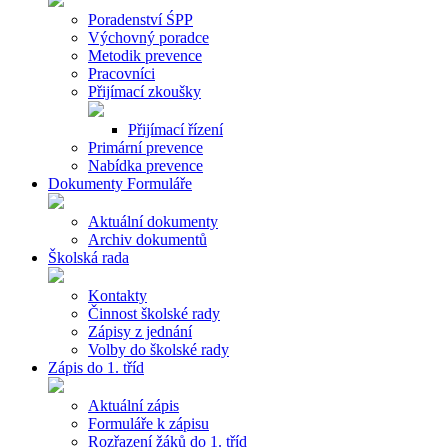
Poradenství ŚPP
Výchovný poradce
Metodik prevence
Pracovníci
Přijímací zkoušky
Přijímací řízení
Primární prevence
Nabídka prevence
Dokumenty Formuláře
Aktuální dokumenty
Archiv dokumentů
Školská rada
Kontakty
Činnost školské rady
Zápisy z jednání
Volby do školské rady
Zápis do 1. tříd
Aktuální zápis
Formuláře k zápisu
Rozřazení žáků do 1. tříd