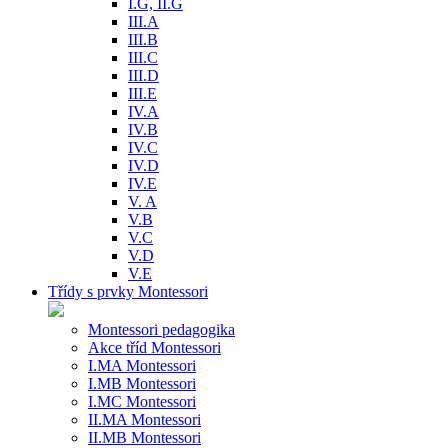
I.G, II.G
III.A
III.B
III.C
III.D
III.E
IV.A
IV.B
IV.C
IV.D
IV.E
V. A
V.B
V.C
V.D
V.E
Třídy s prvky Montessori
Montessori pedagogika
Akce tříd Montessori
I.MA Montessori
I.MB Montessori
I.MC Montessori
II.MA Montessori
II.MB Montessori