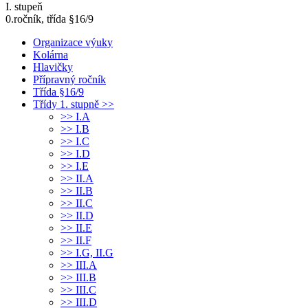
I. stupeň
0.ročník, třída §16/9
Organizace výuky
Kolárna
Hlavičky
Přípravný ročník
Třída §16/9
Třídy 1. stupně >>
>> I.A
>> I.B
>> I.C
>> I.D
>> I.E
>> II.A
>> II.B
>> II.C
>> II.D
>> II.E
>> II.F
>> I.G, II.G
>> III.A
>> III.B
>> III.C
>> III.D