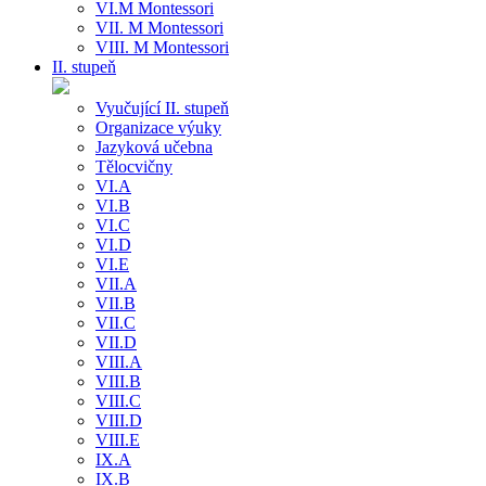
VI.M Montessori
VII. M Montessori
VIII. M Montessori
II. stupeň
Vyučující II. stupeň
Organizace výuky
Jazyková učebna
Tělocvičny
VI.A
VI.B
VI.C
VI.D
VI.E
VII.A
VII.B
VII.C
VII.D
VIII.A
VIII.B
VIII.C
VIII.D
VIII.E
IX.A
IX.B