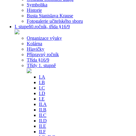
Symbolika
Historie
Busta Stanislava Krause
Fotogalerie učitelského sboru
I. stupeň0.ročník, třída §16/9
Organizace výuky
Kolárna
Hlavičky
Přípravný ročník
Třída §16/9
Třídy 1. stupně
I.A
I.B
I.C
I.D
I.E
II.A
II.B
II.C
II.D
II.E
II.F