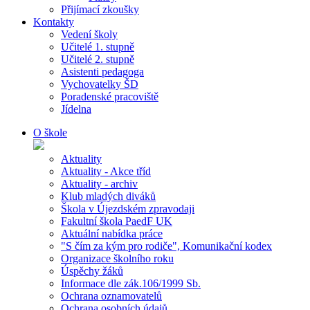
Přijímací zkoušky
Kontakty
Vedení školy
Učitelé 1. stupně
Učitelé 2. stupně
Asistenti pedagoga
Vychovatelky ŠD
Poradenské pracoviště
Jídelna
O škole
Aktuality
Aktuality - Akce tříd
Aktuality - archiv
Klub mladých diváků
Škola v Újezdském zpravodaji
Fakultní škola PaedF UK
Aktuální nabídka práce
"S čím za kým pro rodiče", Komunikační kodex
Organizace školního roku
Úspěchy žáků
Informace dle zák.106/1999 Sb.
Ochrana oznamovatelů
Ochrana osobních údajů