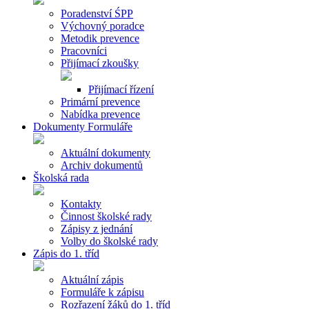
Poradenství ŚPP
Výchovný poradce
Metodik prevence
Pracovníci
Přijímací zkoušky
Přijímací řízení
Primární prevence
Nabídka prevence
Dokumenty Formuláře
Aktuální dokumenty
Archiv dokumentů
Školská rada
Kontakty
Činnost školské rady
Zápisy z jednání
Volby do školské rady
Zápis do 1. tříd
Aktuální zápis
Formuláře k zápisu
Rozřazení žáků do 1. tříd