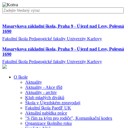
Masarykova základní škola, Praha 9 - Újezd nad Lesy, Polesná
1690
Fakultní škola Pedagogické fakulty Univerzity Karlovy
Masarykova základní škola, Praha 9 - Újezd nad Lesy, Polesná
1690
Fakultní škola Pedagogické fakulty Univerzity Karlovy
O škole
Aktuality
Aktuality - Akce tříd
Aktuality - archiv
Klub mladých diváků
Škola v Újezdském zpravodaji
Fakultní škola PaedF UK
Aktuální nabídka práce
"S čím za kým pro rodiče", Komunikační kodex
Organizace školního roku