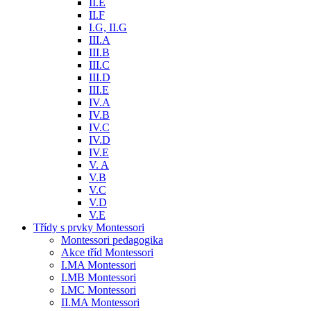
II.E
II.F
I.G, II.G
III.A
III.B
III.C
III.D
III.E
IV.A
IV.B
IV.C
IV.D
IV.E
V. A
V.B
V.C
V.D
V.E
Třídy s prvky Montessori
Montessori pedagogika
Akce tříd Montessori
I.MA Montessori
I.MB Montessori
I.MC Montessori
II.MA Montessori