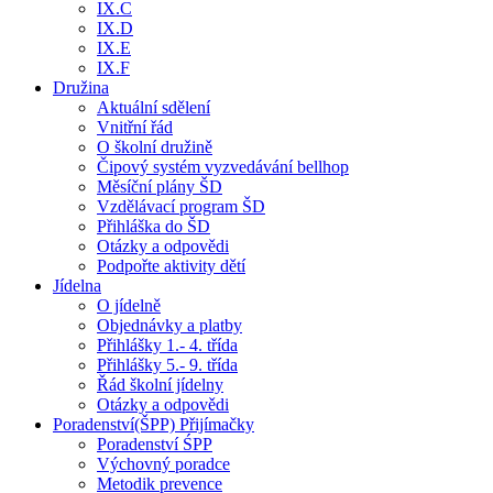
IX.C
IX.D
IX.E
IX.F
Družina
Aktuální sdělení
Vnitřní řád
O školní družině
Čipový systém vyzvedávání bellhop
Měsíční plány ŠD
Vzdělávací program ŠD
Přihláška do ŠD
Otázky a odpovědi
Podpořte aktivity dětí
Jídelna
O jídelně
Objednávky a platby
Přihlášky 1.- 4. třída
Přihlášky 5.- 9. třída
Řád školní jídelny
Otázky a odpovědi
Poradenství(ŠPP) Přijímačky
Poradenství ŚPP
Výchovný poradce
Metodik prevence