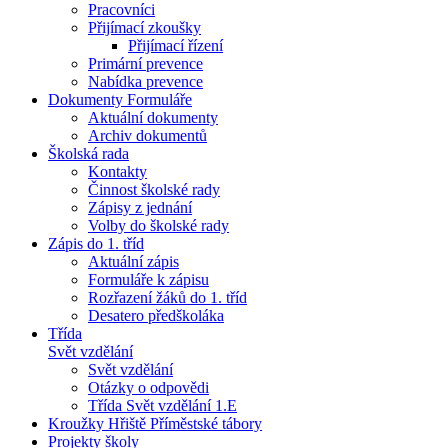
Pracovníci
Přijímací zkoušky
Přijímací řízení
Primární prevence
Nabídka prevence
Dokumenty Formuláře
Aktuální dokumenty
Archiv dokumentů
Školská rada
Kontakty
Činnost školské rady
Zápisy z jednání
Volby do školské rady
Zápis do 1. tříd
Aktuální zápis
Formuláře k zápisu
Rozřazení žáků do 1. tříd
Desatero předškoláka
Třída
Svět vzdělání
Svět vzdělání
Otázky o odpovědi
Třída Svět vzdělání 1.E
Kroužky Hřiště Příměstské tábory
Projekty školy