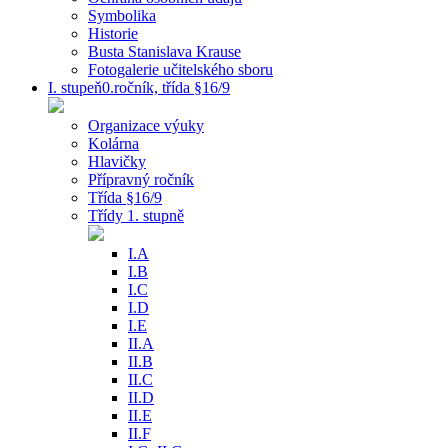
Symbolika
Historie
Busta Stanislava Krause
Fotogalerie učitelského sboru
I. stupeň0.ročník, třída §16/9
Organizace výuky
Kolárna
Hlavičky
Přípravný ročník
Třída §16/9
Třídy 1. stupně
I.A
I.B
I.C
I.D
I.E
II.A
II.B
II.C
II.D
II.E
II.F