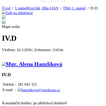
Úvod
/
I. stupeň0.ročník, třída §16/9
/
Třídy 1. stupně
/ IV.D
Zpět na předchozí
Mapa webu
IV.D
Vloženo: 16.3.2016 | Zobrazeno: 11414x
Mgr. Alena Hanzlíková
IV.D
Telefon
:
281 045 352
E-mail
:
hanzlikova@zspolesna.cz
Konzultační hodiny: po předchozí domluvě