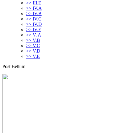
>> III.E
>> IV.A
>> IV.B
>> IV.C
>> IV.D
>> IV.E
>> V. A
>> V.B
>> V.C
>> V.D
>> V.E
Post Bellum