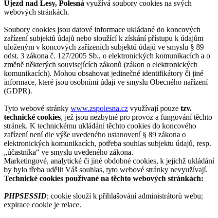
Újezd nad Lesy, Polesná
využívá soubory cookies na svých
webových stránkách.
Soubory cookies jsou datové informace ukládané do koncových
zařízení subjektů údajů nebo sloužící k získání přístupu k údajům
uloženým v koncových zařízeních subjektů údajů ve smyslu § 89
odst. 3 zákona č. 127/2005 Sb., o elektronických komunikacích a o
změně některých souvisejících zákonů (zákon o elektronických
komunikacích). Mohou obsahovat jedinečné identifikátory či jiné
informace, které jsou osobními údaji ve smyslu Obecného nařízení
(GDPR).
Tyto webové stránky
www.zspolesna.cz
využívají pouze
tzv.
technické cookies
, jež jsou nezbytné pro provoz a fungování těchto
stránek. K technickému ukládání těchto cookies do koncového
zařízení není dle výše uvedeného ustanovení § 89 zákona o
elektronických komunikacích, potřeba souhlas subjektu údajů, resp.
„účastníka“ ve smyslu uvedeného zákona.
Marketingové, analytické či jiné obdobné cookies, k jejichž ukládání
by bylo třeba udělit Váš souhlas, tyto webové stránky nevyužívají.
Technické cookies používané na těchto webových stránkách:
PHPSESSID
; cookie slouží k přihlašování administrátorů webu;
expirace cookie je relace.