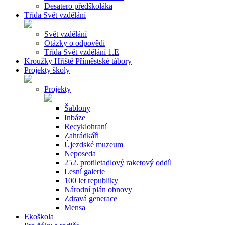
Desatero předškoláka
Třída Svět vzdělání
Svět vzdělání
Otázky o odpovědi
Třída Svět vzdělání 1.E
Kroužky Hřiště Příměstské tábory
Projekty školy
Projekty
Šablony
Inbáze
Recyklohraní
Zahrádkáři
Újezdské muzeum
Neposeda
252. protiletadlový raketový oddíl
Lesní galerie
100 let republiky
Národní plán obnovy
Zdravá generace
Mensa
Ekoškola