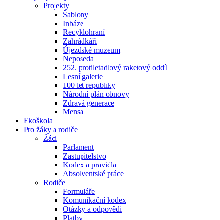
Projekty
Šablony
Inbáze
Recyklohraní
Zahrádkáři
Újezdské muzeum
Neposeda
252. protiletadlový raketový oddíl
Lesní galerie
100 let republiky
Národní plán obnovy
Zdravá generace
Mensa
Ekoškola
Pro žáky a rodiče
Žáci
Parlament
Zastupitelstvo
Kodex a pravidla
Absolventské práce
Rodiče
Formuláře
Komunikační kodex
Otázky a odpovědi
Platby