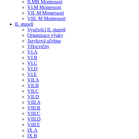
II.MB Montessori
VI.M Montessori
VII. M Montessori
VIII. M Montessori
II. stupeň
Vyučující II. stupeň
Organizace výuky
Jazyková učebna
Tělocvičny
VI.A
VI.B
VI.C
VI.D
VI.E
VII.A
VII.B
VII.C
VII.D
VIII.A
VIII.B
VIII.C
VIII.D
VIII.E
IX.A
IX.B