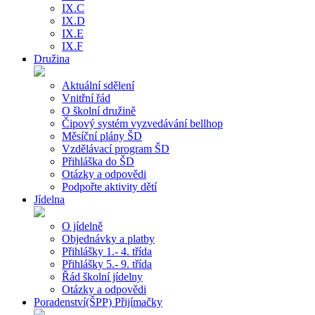
IX.C
IX.D
IX.E
IX.F
Družina
Aktuální sdělení
Vnitřní řád
O školní družině
Čipový systém vyzvedávání bellhop
Měsíční plány ŠD
Vzdělávací program ŠD
Přihláška do ŠD
Otázky a odpovědi
Podpořte aktivity dětí
Jídelna
O jídelně
Objednávky a platby
Přihlášky 1.- 4. třída
Přihlášky 5.- 9. třída
Řád školní jídelny
Otázky a odpovědi
Poradenství(ŠPP) Přijímačky