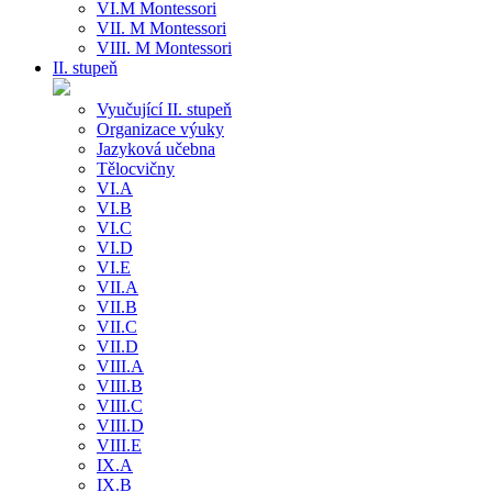
VI.M Montessori
VII. M Montessori
VIII. M Montessori
II. stupeň
Vyučující II. stupeň
Organizace výuky
Jazyková učebna
Tělocvičny
VI.A
VI.B
VI.C
VI.D
VI.E
VII.A
VII.B
VII.C
VII.D
VIII.A
VIII.B
VIII.C
VIII.D
VIII.E
IX.A
IX.B