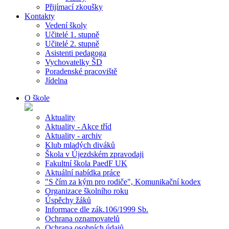
Přijímací zkoušky
Kontakty
Vedení školy
Učitelé 1. stupně
Učitelé 2. stupně
Asistenti pedagoga
Vychovatelky ŠD
Poradenské pracoviště
Jídelna
O škole
Aktuality
Aktuality - Akce tříd
Aktuality - archiv
Klub mladých diváků
Škola v Újezdském zpravodaji
Fakultní škola PaedF UK
Aktuální nabídka práce
"S čím za kým pro rodiče", Komunikační kodex
Organizace školního roku
Úspěchy žáků
Informace dle zák.106/1999 Sb.
Ochrana oznamovatelů
Ochrana osobních údajů