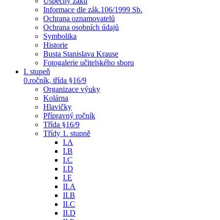
Úspěchy žáků
Informace dle zák.106/1999 Sb.
Ochrana oznamovatelů
Ochrana osobních údajů
Symbolika
Historie
Busta Stanislava Krause
Fotogalerie učitelského sboru
I. stupeň
0.ročník, třída §16/9
Organizace výuky
Kolárna
Hlavičky
Přípravný ročník
Třída §16/9
Třídy 1. stupně
I.A
I.B
I.C
I.D
I.E
II.A
II.B
II.C
II.D