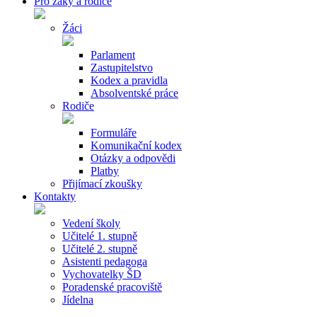
Pro žáky a rodiče
Žáci
Parlament
Zastupitelstvo
Kodex a pravidla
Absolventské práce
Rodiče
Formuláře
Komunikační kodex
Otázky a odpovědi
Platby
Přijímací zkoušky
Kontakty
Vedení školy
Učitelé 1. stupně
Učitelé 2. stupně
Asistenti pedagoga
Vychovatelky ŠD
Poradenské pracoviště
Jídelna