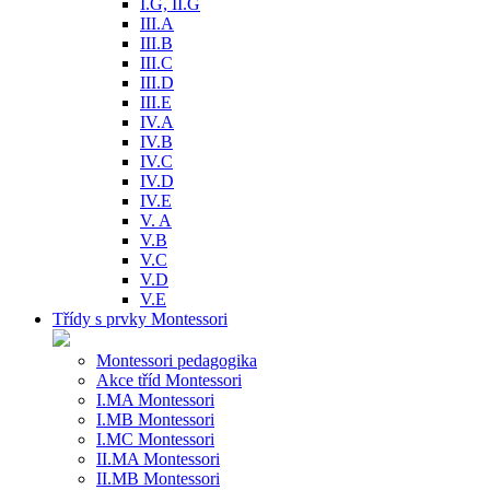
I.G, II.G
III.A
III.B
III.C
III.D
III.E
IV.A
IV.B
IV.C
IV.D
IV.E
V. A
V.B
V.C
V.D
V.E
Třídy s prvky Montessori
Montessori pedagogika
Akce tříd Montessori
I.MA Montessori
I.MB Montessori
I.MC Montessori
II.MA Montessori
II.MB Montessori