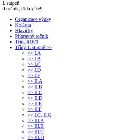
I. stupeň
0.ročník, třída §16/9
Organizace výuky
Kolárna
Hlavičky
Přípravný ročník
Třída §16/9
Třídy 1. stupně >>
>> I.A
>> I.B
>> I.C
>> I.D
>> I.E
>> II.A
>> II.B
>> II.C
>> II.D
>> II.E
>> II.F
>> I.G, II.G
>> III.A
>> III.B
>> III.C
>> III.D