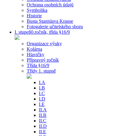
Ochrana osobních údajů
Symbolika
Historie
Busta Stanislava Krause
Fotogalerie učitelského sboru
I. stupeň0.ročník, třída §16/9
Organizace výuky
Kolárna
Hlavičky
Přípravný ročník
Třída §16/9
Třídy 1. stupně
I.A
I.B
I.C
I.D
I.E
II.A
II.B
II.C
II.D
II.E