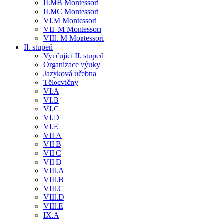
II.MB Montessori
II.MC Montessori
VI.M Montessori
VII. M Montessori
VIII. M Montessori
II. stupeň
Vyučující II. stupeň
Organizace výuky
Jazyková učebna
Tělocvičny
VI.A
VI.B
VI.C
VI.D
VI.E
VII.A
VII.B
VII.C
VII.D
VIII.A
VIII.B
VIII.C
VIII.D
VIII.E
IX.A