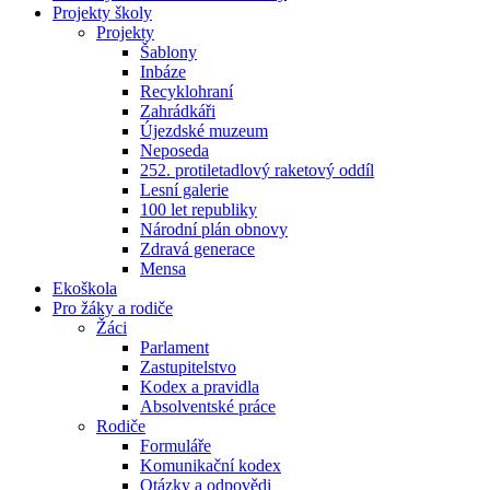
Projekty školy
Projekty
Šablony
Inbáze
Recyklohraní
Zahrádkáři
Újezdské muzeum
Neposeda
252. protiletadlový raketový oddíl
Lesní galerie
100 let republiky
Národní plán obnovy
Zdravá generace
Mensa
Ekoškola
Pro žáky a rodiče
Žáci
Parlament
Zastupitelstvo
Kodex a pravidla
Absolventské práce
Rodiče
Formuláře
Komunikační kodex
Otázky a odpovědi