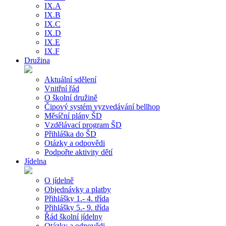
IX.A
IX.B
IX.C
IX.D
IX.E
IX.F
Družina
Aktuální sdělení
Vnitřní řád
O školní družině
Čipový systém vyzvedávání bellhop
Měsíční plány ŠD
Vzdělávací program ŠD
Přihláška do ŠD
Otázky a odpovědi
Podpořte aktivity dětí
Jídelna
O jídelně
Objednávky a platby
Přihlášky 1.- 4. třída
Přihlášky 5.- 9. třída
Řád školní jídelny
Otázky a odpovědi