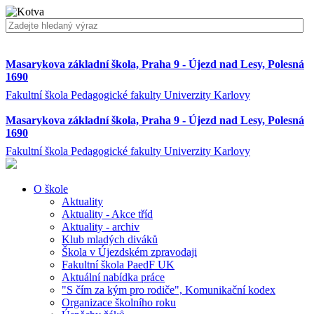
Masarykova základní škola, Praha 9 - Újezd nad Lesy, Polesná
1690
Fakultní škola Pedagogické fakulty Univerzity Karlovy
Masarykova základní škola, Praha 9 - Újezd nad Lesy, Polesná
1690
Fakultní škola Pedagogické fakulty Univerzity Karlovy
O škole
Aktuality
Aktuality - Akce tříd
Aktuality - archiv
Klub mladých diváků
Škola v Újezdském zpravodaji
Fakultní škola PaedF UK
Aktuální nabídka práce
"S čím za kým pro rodiče", Komunikační kodex
Organizace školního roku