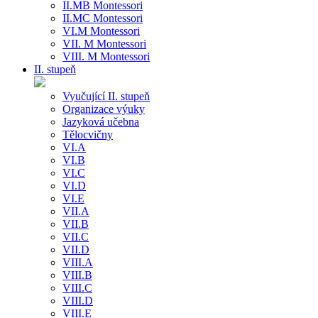
II.MB Montessori
II.MC Montessori
VI.M Montessori
VII. M Montessori
VIII. M Montessori
II. stupeň
Vyučující II. stupeň
Organizace výuky
Jazyková učebna
Tělocvičny
VI.A
VI.B
VI.C
VI.D
VI.E
VII.A
VII.B
VII.C
VII.D
VIII.A
VIII.B
VIII.C
VIII.D
VIII.E