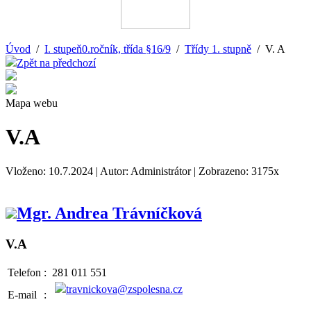
Úvod
/
I. stupeň0.ročník, třída §16/9
/
Třídy 1. stupně
/ V. A
Zpět na předchozí
Mapa webu
V.A
Vloženo: 10.7.2024 | Autor: Administrátor | Zobrazeno: 3175x
Mgr. Andrea Trávníčková
V.A
Telefon
:
281 011 551
travnickova@zspolesna.cz
E-mail
: