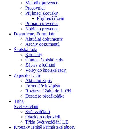
Metodik prevence
Pracovníci
Přijímací zkoušky
Přijímací řízení
Primární prevence
Nabídka prevence
Dokumenty Formuláře
Aktuální dokumenty
Archiv dokumentů
Školská rada
Kontakty
Činnost školské rady
Zápisy z jednání
Volby do školské rady
Zápis do 1. tříd
Aktuální zápis
Formuláře k zápisu
Rozřazení žáků do 1. tříd
Desatero předškoláka
Třída
Svět vzdělání
Svět vzdělání
Otázky o odpovědi
Třída Svět vzdělání 1.E
Kroužky Hřiště Příměstské tábory