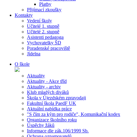
Platby
Přijímací zkoušky
Kontakty
Vedení školy
Učitelé 1. stupně
Učitelé 2. stupně
Asistenti pedagoga
Vychovatelky ŠD
Poradenské pracoviště
Jídelna
O škole
Aktuality
Aktuality - Akce tříd
Aktuality - archiv
Klub mladých diváků
Škola v Újezdském zpravodaji
Fakultní škola PaedF UK
Aktuální nabídka práce
"S čím za kým pro rodiče", Komunikační kodex
Organizace školního roku
Úspěchy žáků
Informace dle zák.106/1999 Sb.
Ochrana oznamovatelů