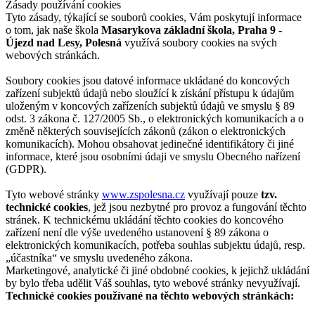
Zásady používání cookies
Tyto zásady, týkající se souborů cookies, Vám poskytují informace
o tom, jak naše škola
Masarykova základní škola, Praha 9 -
Újezd nad Lesy, Polesná
využívá soubory cookies na svých
webových stránkách.
Soubory cookies jsou datové informace ukládané do koncových
zařízení subjektů údajů nebo sloužící k získání přístupu k údajům
uloženým v koncových zařízeních subjektů údajů ve smyslu § 89
odst. 3 zákona č. 127/2005 Sb., o elektronických komunikacích a o
změně některých souvisejících zákonů (zákon o elektronických
komunikacích). Mohou obsahovat jedinečné identifikátory či jiné
informace, které jsou osobními údaji ve smyslu Obecného nařízení
(GDPR).
Tyto webové stránky
www.zspolesna.cz
využívají pouze
tzv.
technické cookies
, jež jsou nezbytné pro provoz a fungování těchto
stránek. K technickému ukládání těchto cookies do koncového
zařízení není dle výše uvedeného ustanovení § 89 zákona o
elektronických komunikacích, potřeba souhlas subjektu údajů, resp.
„účastníka“ ve smyslu uvedeného zákona.
Marketingové, analytické či jiné obdobné cookies, k jejichž ukládání
by bylo třeba udělit Váš souhlas, tyto webové stránky nevyužívají.
Technické cookies používané na těchto webových stránkách: