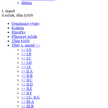
Jídelna
I. stupeň
0.ročník, třída §16/9
Organizace výuky
Kolárna
Hlavičky
Přípravný ročník
Třída §16/9
Třídy 1. stupně >>
>> I.A
>> I.B
>> I.C
>> I.D
>> I.E
>> II.A
>> II.B
>> II.C
>> II.D
>> II.E
>> II.F
>> I.G, II.G
>> III.A
>> III.B