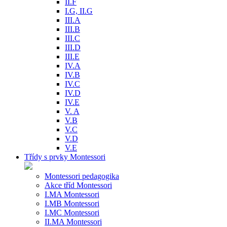
II.F
I.G, II.G
III.A
III.B
III.C
III.D
III.E
IV.A
IV.B
IV.C
IV.D
IV.E
V. A
V.B
V.C
V.D
V.E
Třídy s prvky Montessori
Montessori pedagogika
Akce tříd Montessori
I.MA Montessori
I.MB Montessori
I.MC Montessori
II.MA Montessori