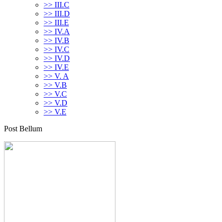
>> III.C
>> III.D
>> III.E
>> IV.A
>> IV.B
>> IV.C
>> IV.D
>> IV.E
>> V. A
>> V.B
>> V.C
>> V.D
>> V.E
Post Bellum