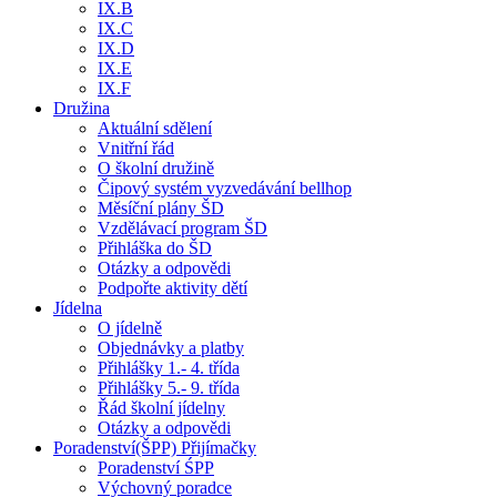
IX.B
IX.C
IX.D
IX.E
IX.F
Družina
Aktuální sdělení
Vnitřní řád
O školní družině
Čipový systém vyzvedávání bellhop
Měsíční plány ŠD
Vzdělávací program ŠD
Přihláška do ŠD
Otázky a odpovědi
Podpořte aktivity dětí
Jídelna
O jídelně
Objednávky a platby
Přihlášky 1.- 4. třída
Přihlášky 5.- 9. třída
Řád školní jídelny
Otázky a odpovědi
Poradenství(ŠPP) Přijímačky
Poradenství ŚPP
Výchovný poradce