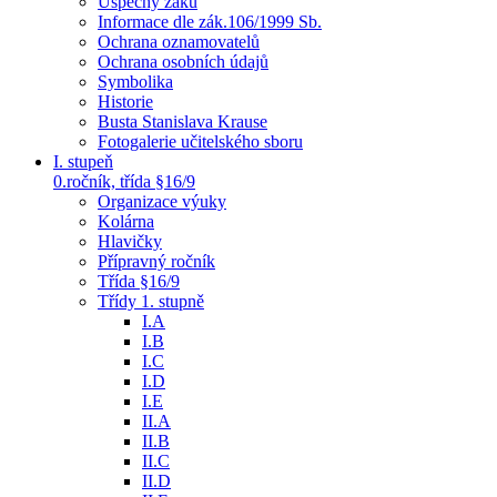
Úspěchy žáků
Informace dle zák.106/1999 Sb.
Ochrana oznamovatelů
Ochrana osobních údajů
Symbolika
Historie
Busta Stanislava Krause
Fotogalerie učitelského sboru
I. stupeň
0.ročník, třída §16/9
Organizace výuky
Kolárna
Hlavičky
Přípravný ročník
Třída §16/9
Třídy 1. stupně
I.A
I.B
I.C
I.D
I.E
II.A
II.B
II.C
II.D