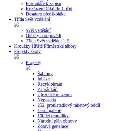
Formuláře k zápisu
Rozřazení žáků do 1. tříd
Desatero předškoláka
Třída Svět vzdělání
Svět vzdělání
Otázky o odpovědi
Třída Svět vzdělání 1.E
Kroužky Hřiště Příměstské tábory
Projekty školy
Projekty
Šablony
Inbáze
Recyklohraní
Zahrádkáři
Újezdské muzeum
Neposeda
252. protiletadlový raketový oddíl
Lesní galerie
100 let republiky
Národní plán obnovy
Zdravá generace