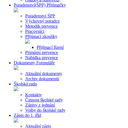
Poradenství(ŠPP) Přijímačky
Poradenství ŚPP
Výchovný poradce
Metodik prevence
Pracovníci
Přijímací zkoušky
Přijímací řízení
Primární prevence
Nabídka prevence
Dokumenty Formuláře
Aktuální dokumenty
Archiv dokumentů
Školská rada
Kontakty
Činnost školské rady
Zápisy z jednání
Volby do školské rady
Zápis do 1. tříd
Aktuální zápis