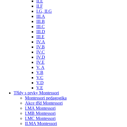
II.E
II.F
I.G, II.G
III.A
III.B
III.C
III.D
III.E
IV.A
IV.B
IV.C
IV.D
IV.E
V. A
V.B
V.C
V.D
V.E
Třídy s prvky Montessori
Montessori pedagogika
Akce tříd Montessori
I.MA Montessori
I.MB Montessori
I.MC Montessori
II.MA Montessori