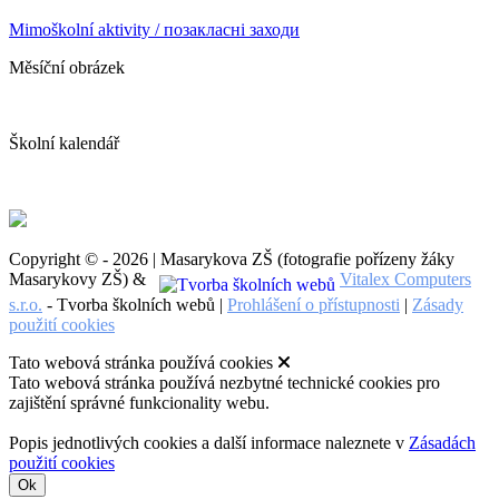
Mimoškolní aktivity / позакласні заходи
Měsíční obrázek
Školní kalendář
Copyright © - 2026 | Masarykova ZŠ (fotografie pořízeny žáky
Masarykovy ZŠ) &
Vitalex Computers
s.r.o.
- Tvorba školních webů |
Prohlášení o přístupnosti
|
Zásady
použití cookies
Tato webová stránka používá cookies
Tato webová stránka používá nezbytné technické cookies pro
zajištění správné funkcionality webu.
Popis jednotlivých cookies a další informace naleznete v
Zásadách
použití cookies
Ok