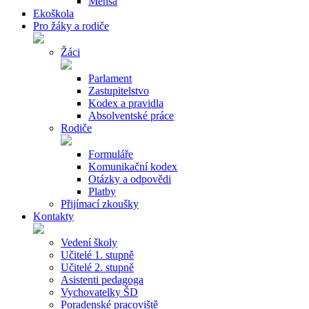
Mensa
Ekoškola
Pro žáky a rodiče
Žáci
Parlament
Zastupitelstvo
Kodex a pravidla
Absolventské práce
Rodiče
Formuláře
Komunikační kodex
Otázky a odpovědi
Platby
Přijímací zkoušky
Kontakty
Vedení školy
Učitelé 1. stupně
Učitelé 2. stupně
Asistenti pedagoga
Vychovatelky ŠD
Poradenské pracoviště