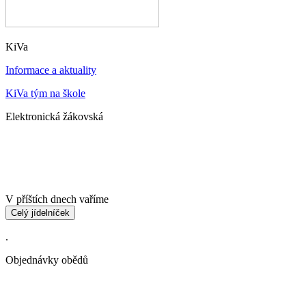
KiVa
Informace a aktuality
KiVa tým na škole
Elektronická žákovská
V příštích dnech vaříme
Celý jídelníček
.
Objednávky obědů