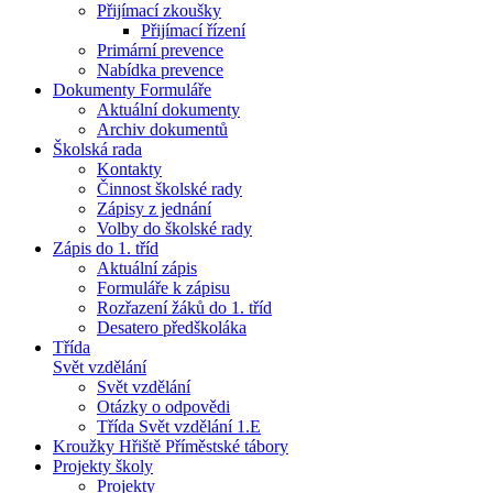
Přijímací zkoušky
Přijímací řízení
Primární prevence
Nabídka prevence
Dokumenty Formuláře
Aktuální dokumenty
Archiv dokumentů
Školská rada
Kontakty
Činnost školské rady
Zápisy z jednání
Volby do školské rady
Zápis do 1. tříd
Aktuální zápis
Formuláře k zápisu
Rozřazení žáků do 1. tříd
Desatero předškoláka
Třída
Svět vzdělání
Svět vzdělání
Otázky o odpovědi
Třída Svět vzdělání 1.E
Kroužky Hřiště Příměstské tábory
Projekty školy
Projekty