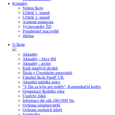
Kontakty
Vedení školy
Učitelé 1. stupně
Učitelé 2. stupně
Asistenti pedagoga
Vychovatelky ŠD
Poradenské pracoviště
Jídelna
O škole
Aktuality
Aktuality - Akce tříd
Aktuality - archiv
Klub mladých diváků
Škola v Újezdském zpravodaji
Fakultní škola PaedF UK
Aktuální nabídka práce
"S čím za kým pro rodiče", Komunikační kodex
Organizace školního roku
Úspěchy žáků
Informace dle zák.106/1999 Sb.
Ochrana oznamovatelů
Ochrana osobních údajů
Symbolika