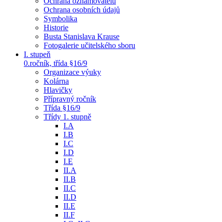
Ochrana oznamovatelů
Ochrana osobních údajů
Symbolika
Historie
Busta Stanislava Krause
Fotogalerie učitelského sboru
I. stupeň
0.ročník, třída §16/9
Organizace výuky
Kolárna
Hlavičky
Přípravný ročník
Třída §16/9
Třídy 1. stupně
I.A
I.B
I.C
I.D
I.E
II.A
II.B
II.C
II.D
II.E
II.F