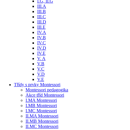
I.G, II.G
III.A
III.B
III.C
III.D
III.E
IV.A
IV.B
IV.C
IV.D
IV.E
V. A
V.B
V.C
V.D
V.E
Třídy s prvky Montessori
Montessori pedagogika
Akce tříd Montessori
I.MA Montessori
I.MB Montessori
I.MC Montessori
II.MA Montessori
II.MB Montessori
II.MC Montessori