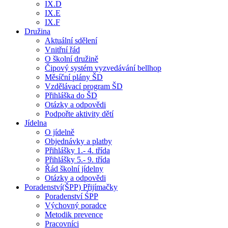
IX.D
IX.E
IX.F
Družina
Aktuální sdělení
Vnitřní řád
O školní družině
Čipový systém vyzvedávání bellhop
Měsíční plány ŠD
Vzdělávací program ŠD
Přihláška do ŠD
Otázky a odpovědi
Podpořte aktivity dětí
Jídelna
O jídelně
Objednávky a platby
Přihlášky 1.- 4. třída
Přihlášky 5.- 9. třída
Řád školní jídelny
Otázky a odpovědi
Poradenství(ŠPP) Přijímačky
Poradenství ŚPP
Výchovný poradce
Metodik prevence
Pracovníci