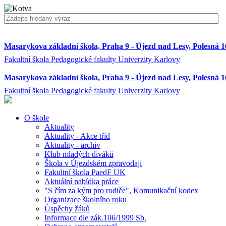
Masarykova základní škola, Praha 9 - Újezd nad Lesy, Polesná 
Fakultní škola Pedagogické fakulty Univerzity Karlovy
Masarykova základní škola, Praha 9 - Újezd nad Lesy, Polesná 
Fakultní škola Pedagogické fakulty Univerzity Karlovy
O škole
Aktuality
Aktuality - Akce tříd
Aktuality - archiv
Klub mladých diváků
Škola v Újezdském zpravodaji
Fakultní škola PaedF UK
Aktuální nabídka práce
"S čím za kým pro rodiče", Komunikační kodex
Organizace školního roku
Úspěchy žáků
Informace dle zák.106/1999 Sb.