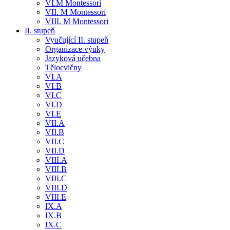
VI.M Montessori
VII. M Montessori
VIII. M Montessori
II. stupeň
Vyučující II. stupeň
Organizace výuky
Jazyková učebna
Tělocvičny
VI.A
VI.B
VI.C
VI.D
VI.E
VII.A
VII.B
VII.C
VII.D
VIII.A
VIII.B
VIII.C
VIII.D
VIII.E
IX.A
IX.B
IX.C