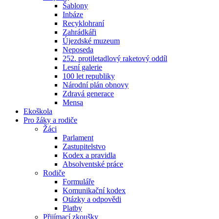
Šablony
Inbáze
Recyklohraní
Zahrádkáři
Újezdské muzeum
Neposeda
252. protiletadlový raketový oddíl
Lesní galerie
100 let republiky
Národní plán obnovy
Zdravá generace
Mensa
Ekoškola
Pro žáky a rodiče
Žáci
Parlament
Zastupitelstvo
Kodex a pravidla
Absolventské práce
Rodiče
Formuláře
Komunikační kodex
Otázky a odpovědi
Platby
Přijímací zkoušky