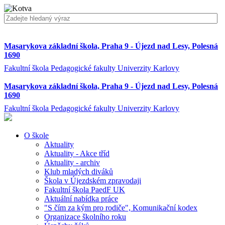
Masarykova základní škola, Praha 9 - Újezd nad Lesy, Polesná
1690
Fakultní škola Pedagogické fakulty Univerzity Karlovy
Masarykova základní škola, Praha 9 - Újezd nad Lesy, Polesná
1690
Fakultní škola Pedagogické fakulty Univerzity Karlovy
O škole
Aktuality
Aktuality - Akce tříd
Aktuality - archiv
Klub mladých diváků
Škola v Újezdském zpravodaji
Fakultní škola PaedF UK
Aktuální nabídka práce
"S čím za kým pro rodiče", Komunikační kodex
Organizace školního roku