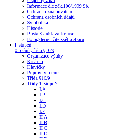
Úspěchy žáků
Informace dle zák.106/1999 Sb.
Ochrana oznamovatelů
Ochrana osobních údajů
Symbolika
Historie
Busta Stanislava Krause
Fotogalerie učitelského sboru
I. stupeň
0.ročník, třída §16/9
Organizace výuky
Kolárna
Hlavičky
Přípravný ročník
Třída §16/9
Třídy 1. stupně
I.A
I.B
I.C
I.D
I.E
II.A
II.B
II.C
II.D