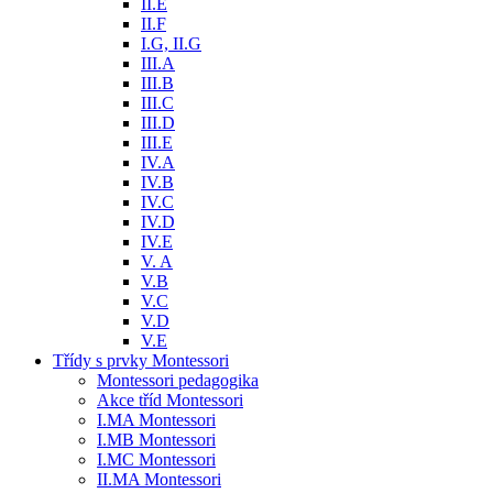
II.E
II.F
I.G, II.G
III.A
III.B
III.C
III.D
III.E
IV.A
IV.B
IV.C
IV.D
IV.E
V. A
V.B
V.C
V.D
V.E
Třídy s prvky Montessori
Montessori pedagogika
Akce tříd Montessori
I.MA Montessori
I.MB Montessori
I.MC Montessori
II.MA Montessori