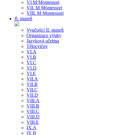
VI.M Montessori
VII. M Montessori
VIII. M Montessori
II. stupeň
Vyučující II. stupeň
Organizace výuky
Jazyková učebna
Tělocvičny
VI.A
VI.B
VI.C
VI.D
VI.E
VII.A
VII.B
VII.C
VII.D
VIII.A
VIII.B
VIII.C
VIII.D
VIII.E
IX.A
IX.B