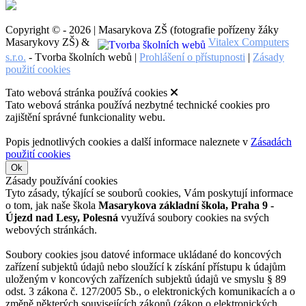
Copyright © - 2026 | Masarykova ZŠ (fotografie pořízeny žáky
Masarykovy ZŠ) &
Vitalex Computers
s.r.o.
- Tvorba školních webů |
Prohlášení o přístupnosti
|
Zásady
použití cookies
Tato webová stránka používá cookies
Tato webová stránka používá nezbytné technické cookies pro
zajištění správné funkcionality webu.
Popis jednotlivých cookies a další informace naleznete v
Zásadách
použití cookies
Ok
Zásady používání cookies
Tyto zásady, týkající se souborů cookies, Vám poskytují informace
o tom, jak naše škola
Masarykova základní škola, Praha 9 -
Újezd nad Lesy, Polesná
využívá soubory cookies na svých
webových stránkách.
Soubory cookies jsou datové informace ukládané do koncových
zařízení subjektů údajů nebo sloužící k získání přístupu k údajům
uloženým v koncových zařízeních subjektů údajů ve smyslu § 89
odst. 3 zákona č. 127/2005 Sb., o elektronických komunikacích a o
změně některých souvisejících zákonů (zákon o elektronických