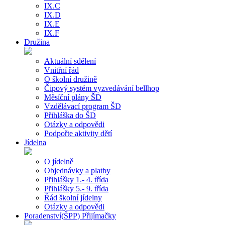
IX.C
IX.D
IX.E
IX.F
Družina
Aktuální sdělení
Vnitřní řád
O školní družině
Čipový systém vyzvedávání bellhop
Měsíční plány ŠD
Vzdělávací program ŠD
Přihláška do ŠD
Otázky a odpovědi
Podpořte aktivity dětí
Jídelna
O jídelně
Objednávky a platby
Přihlášky 1.- 4. třída
Přihlášky 5.- 9. třída
Řád školní jídelny
Otázky a odpovědi
Poradenství(ŠPP) Přijímačky