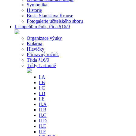
Symbolika
Historie
Busta Stanislava Krause
Fotogalerie učitelského sboru
I. stupeň0.ročník, třída §16/9
Organizace výuky
Kolárna
Hlavičky
Přípravný ročník
Třída §16/9
Třídy 1. stupně
I.A
I.B
I.C
I.D
I.E
II.A
II.B
II.C
II.D
II.E
II.F