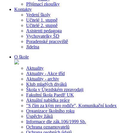
Přijímací zkoušky
Kontakty
Vedení školy
Učitelé 1. stupně
Učitelé 2. stupně
Asistenti pedagoga
Vychovatelky ŠD
Poradenské pracoviště
Jídelna
O škole
Aktuality
Aktuality - Akce tříd
Aktuality - archiv
Klub mladých diváků
Škola v Újezdském zpravodaji
Fakultní škola PaedF UK
Aktuální nabídka práce
"S čím za kým pro rodiče", Komunikační kodex
Organizace školního roku
Úspěchy žáků
Informace dle zák.106/1999 Sb.
Ochrana oznamovatelů
Ochrana osobních údajů