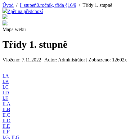
Úvod
/
I. stupeň0.ročník, třída §16/9
/ Třídy 1. stupně
Zpět na předchozí
Mapa webu
Třídy 1. stupně
Vloženo: 7.11.2022 | Autor: Administrátor | Zobrazeno: 12602x
I.A
I.B
I.C
I.D
I.E
II.A
II.B
II.C
II.D
II.E
II.F
I.G, II.G