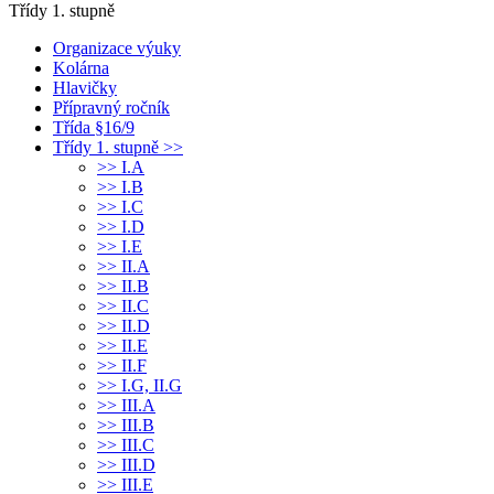
Třídy 1. stupně
Organizace výuky
Kolárna
Hlavičky
Přípravný ročník
Třída §16/9
Třídy 1. stupně >>
>> I.A
>> I.B
>> I.C
>> I.D
>> I.E
>> II.A
>> II.B
>> II.C
>> II.D
>> II.E
>> II.F
>> I.G, II.G
>> III.A
>> III.B
>> III.C
>> III.D
>> III.E