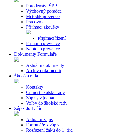
Poradenství ŚPP
Výchovný poradce
Metodik prevence
Pracovníci
Přijímací zkoušky
Přijímací řízení
Primární prevence
Nabídka prevence
Dokumenty Formuláře
Aktuální dokumenty
Archiv dokumentů
Školská rada
Kontakty
Činnost školské rady
Zápisy z jednání
Volby do školské rady
Zápis do 1. tříd
Aktuální zápis
Formuláře k zápisu
Rozřazení žáků do 1. tříd