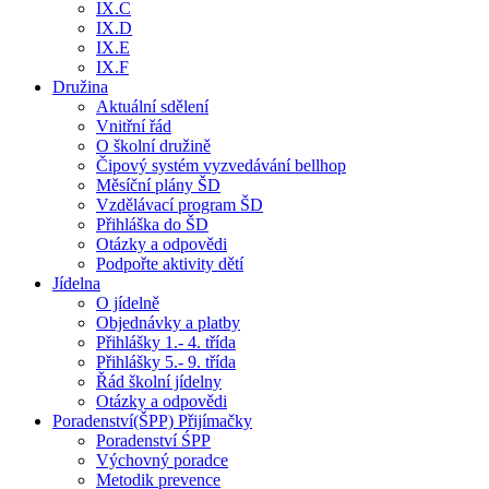
IX.C
IX.D
IX.E
IX.F
Družina
Aktuální sdělení
Vnitřní řád
O školní družině
Čipový systém vyzvedávání bellhop
Měsíční plány ŠD
Vzdělávací program ŠD
Přihláška do ŠD
Otázky a odpovědi
Podpořte aktivity dětí
Jídelna
O jídelně
Objednávky a platby
Přihlášky 1.- 4. třída
Přihlášky 5.- 9. třída
Řád školní jídelny
Otázky a odpovědi
Poradenství(ŠPP) Přijímačky
Poradenství ŚPP
Výchovný poradce
Metodik prevence