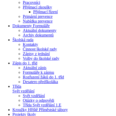
Pracovníci
Přijímací zkoušky
Přijímací řízení
Primární prevence
Nabídka prevence
Dokumenty Formuláře
Aktuální dokumenty
Archiv dokumentů
Školská rada
Kontakty
Činnost školské rady
Zápisy z jednání
Volby do školské rady
Zápis do 1. tříd
Aktuální zápis
Formuláře k zápisu
Rozřazení žáků do 1. tříd
Desatero předškoláka
Třída
Svět vzdělání
Svět vzdělání
Otázky o odpovědi
Třída Svět vzdělání 1.E
Kroužky Hřiště Příměstské tábory
Projekty školy