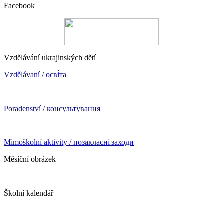
Facebook
Vzdělávání ukrajinských dětí
Vzdělávaní / осві́та
Poradenství / консультування
Mimoškolní aktivity / позакласні заходи
Měsíční obrázek
Školní kalendář