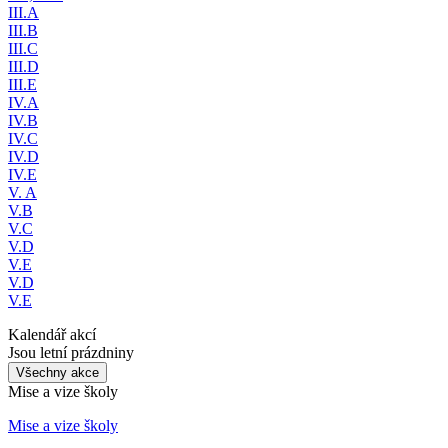
III.A
III.B
III.C
III.D
III.E
IV.A
IV.B
IV.C
IV.D
IV.E
V. A
V.B
V.C
V.D
V.E
V.D
V.E
Kalendář akcí
Jsou letní prázdniny
Všechny akce
Mise a vize školy
Mise a vize školy