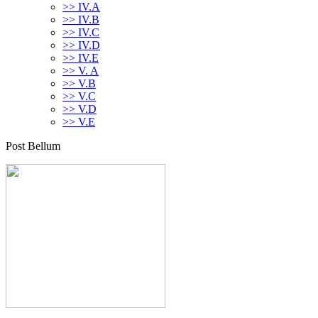
>> IV.A
>> IV.B
>> IV.C
>> IV.D
>> IV.E
>> V. A
>> V.B
>> V.C
>> V.D
>> V.E
Post Bellum