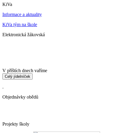
KiVa
Informace a aktuality
KiVa tým na škole
Elektronická žákovská
V příštích dnech vaříme
Celý jídelníček
.
Objednávky obědů
Projekty školy