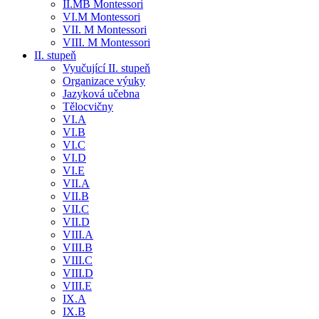
II.MB Montessori
VI.M Montessori
VII. M Montessori
VIII. M Montessori
II. stupeň
Vyučující II. stupeň
Organizace výuky
Jazyková učebna
Tělocvičny
VI.A
VI.B
VI.C
VI.D
VI.E
VII.A
VII.B
VII.C
VII.D
VIII.A
VIII.B
VIII.C
VIII.D
VIII.E
IX.A
IX.B