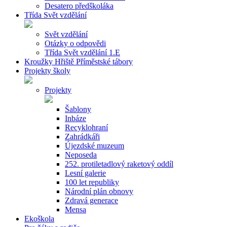
Desatero předškoláka
Třída Svět vzdělání
Svět vzdělání
Otázky o odpovědi
Třída Svět vzdělání 1.E
Kroužky Hřiště Příměstské tábory
Projekty školy
Projekty
Šablony
Inbáze
Recyklohraní
Zahrádkáři
Újezdské muzeum
Neposeda
252. protiletadlový raketový oddíl
Lesní galerie
100 let republiky
Národní plán obnovy
Zdravá generace
Mensa
Ekoškola