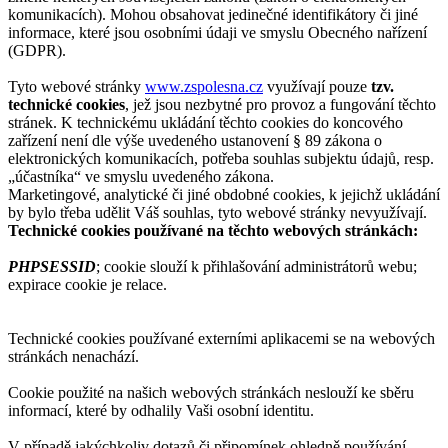
komunikacích). Mohou obsahovat jedinečné identifikátory či jiné
informace, které jsou osobními údaji ve smyslu Obecného nařízení
(GDPR).
Tyto webové stránky
www.zspolesna.cz
využívají pouze
tzv.
technické cookies
, jež jsou nezbytné pro provoz a fungování těchto
stránek. K technickému ukládání těchto cookies do koncového
zařízení není dle výše uvedeného ustanovení § 89 zákona o
elektronických komunikacích, potřeba souhlas subjektu údajů, resp.
„účastníka“ ve smyslu uvedeného zákona.
Marketingové, analytické či jiné obdobné cookies, k jejichž ukládání
by bylo třeba udělit Váš souhlas, tyto webové stránky nevyužívají.
Technické cookies používané na těchto webových stránkách:
PHPSESSID
; cookie slouží k přihlašování administrátorů webu;
expirace cookie je relace.
Technické cookies používané externími aplikacemi se na webových
stránkách nenachází.
Cookie použité na našich webových stránkách neslouží ke sběru
informací, které by odhalily Vaši osobní identitu.
V případě jakýchkoliv dotazů či připomínek ohledně používání