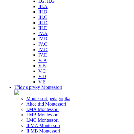
I.G, II.G
III.A
III.B
III.C
III.D
III.E
IV.A
IV.B
IV.C
IV.D
IV.E
V. A
V.B
V.C
V.D
V.E
Třídy s prvky Montessori
Montessori pedagogika
Akce tříd Montessori
I.MA Montessori
I.MB Montessori
I.MC Montessori
II.MA Montessori
II.MB Montessori