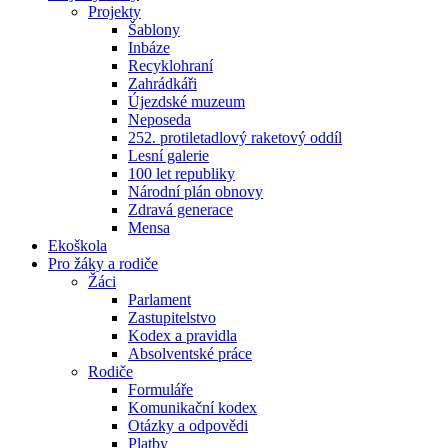
Projekty
Šablony
Inbáze
Recyklohraní
Zahrádkáři
Újezdské muzeum
Neposeda
252. protiletadlový raketový oddíl
Lesní galerie
100 let republiky
Národní plán obnovy
Zdravá generace
Mensa
Ekoškola
Pro žáky a rodiče
Žáci
Parlament
Zastupitelstvo
Kodex a pravidla
Absolventské práce
Rodiče
Formuláře
Komunikační kodex
Otázky a odpovědi
Platby