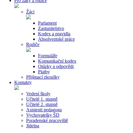
Pro žáky a rodiče
Žáci
Parlament
Zastupitelstvo
Kodex a pravidla
Absolventské práce
Rodiče
Formuláře
Komunikační kodex
Otázky a odpovědi
Platby
Přijímací zkoušky
Kontakty
Vedení školy
Učitelé 1. stupně
Učitelé 2. stupně
Asistenti pedagoga
Vychovatelky ŠD
Poradenské pracoviště
Jídelna